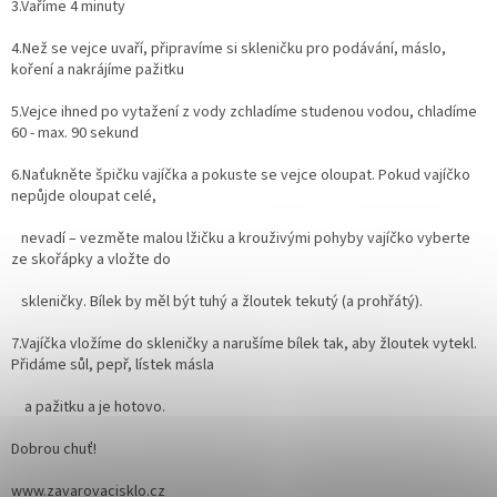
3.Vaříme 4 minuty
4.Než se vejce uvaří, připravíme si skleničku pro podávání, máslo,
koření a nakrájíme pažitku
5.Vejce ihned po vytažení z vody zchladíme studenou vodou, chladíme
60 - max. 90 sekund
6.Naťukněte špičku vajíčka a pokuste se vejce oloupat. Pokud vajíčko
nepůjde oloupat celé,
nevadí – vezměte malou lžičku a krouživými pohyby vajíčko vyberte
ze skořápky a vložte do
skleničky. Bílek by měl být tuhý a žloutek tekutý (a prohřátý).
7.Vajíčka vložíme do skleničky a narušíme bílek tak, aby žloutek vytekl.
Přidáme sůl, pepř, lístek másla
a pažitku a je hotovo.
Dobrou chuť!
www.zavarovacisklo.cz