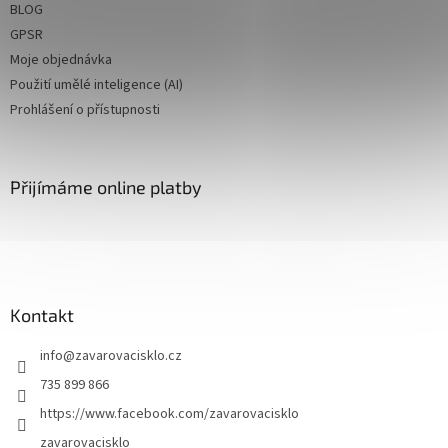
BLOG
GPSR
Moje objednávka
Použití umělé inteligence (AI)
Prohlášení o přístupnosti
Přijímáme online platby
Kontakt
info
@
zavarovacisklo.cz
735 899 866
https://www.facebook.com/zavarovacisklo
zavarovacisklo