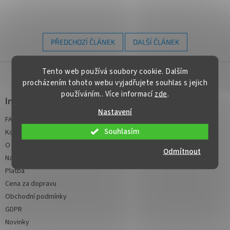
PŘEDCHOZÍ ČLÁNEK
DALŠÍ ČLÁNEK
Z
Tento web používá soubory cookie. Dalším
á
procházením tohoto webu vyjadřujete souhlas s jejich
p
používáním.. Více informací
zde
.
a
Informace pro vás
t
Nastavení
FAQ - časté dotazy
í
Souhlasím
Kontakt
O nás
Odmítnout
Napište nám
Platba
Cena za dopravu
Obchodní podmínky
GDPR
Novinky