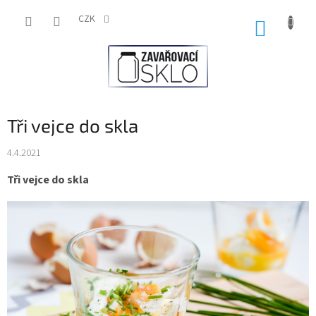
Přejít
na
CZK
NÁKUP
obsah
KOŠÍK
Tři vejce do skla
4.4.2021
Tři vejce do skla