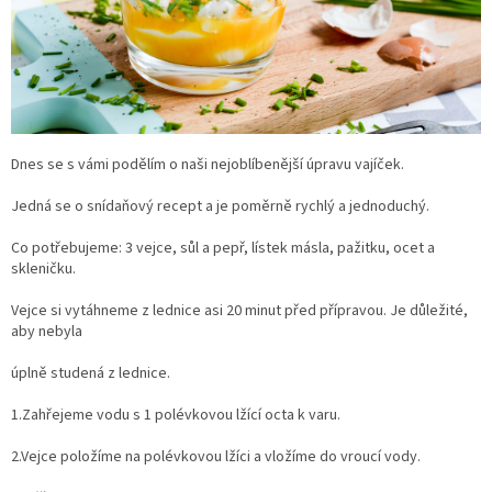
Dnes se s vámi podělím o naši nejoblíbenější úpravu vajíček.
Jedná se o snídaňový recept a je poměrně rychlý a jednoduchý.
Co potřebujeme: 3 vejce, sůl a pepř, lístek másla, pažitku, ocet a
skleničku.
Vejce si vytáhneme z lednice asi 20 minut před přípravou. Je důležité,
aby nebyla
úplně studená z lednice.
1.Zahřejeme vodu s 1 polévkovou lžící octa k varu.
2.Vejce položíme na polévkovou lžíci a vložíme do vroucí vody.