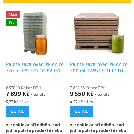
í
p
V
r
Akce
ý
o
Tip
p
d
i
u
s
k
p
t
r
ů
o
d
Paleta zavařovací sklenice
Paleta zavařovací sklenice
u
720 ml FACETA TO 82 1512
200 ml TWIST STURZ TO
k
ks na med
66 na maso a paštiku
t
6 528,10 Kč bez DPH
7 892,56 Kč bez DPH
ů
7 899 Kč
9 550 Kč
/ paleta
/ paleta
Měrná
Měrná
5,22 Kč / 1 ks
4,97 Kč / 1 ks
cena:
cena:
DETAIL
DETAIL
VIP nabídka při odběru nad
VIP nabídka při odběru nad
jednu paletu produktů nebo
jednu paletu produktů nebo