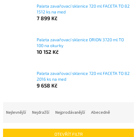
Paleta zavařovací sklenice 720 ml FACETA TO 82
1512 ks na med
7 899 Kč
Paleta zavařovací sklenice ORION 3720 ml TO
100 na okurky
10 152 Kč
Paleta zavařovací sklenice 720 ml FACETA TO 82
2016 ks na med
9 658 Kč
Ř
a
Nejlevnější
Nejdražší
Nejprodávanější
Abecedně
z
e
n
OTEVŘÍT FILTR