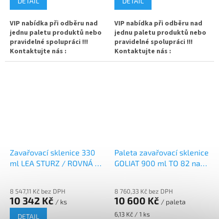
DETAIL
DETAIL
(paster)
VIP nabídka při odběru nad
VIP nabídka při odběru nad
Více k balení "PACK" a dalších
jednu paletu produktů nebo
jednu paletu produktů nebo
možnostech na přání
pravidelné spolupráci !!!
pravidelné spolupráci !!!
zákazníka se dočtete v
Kontaktujte nás :
Kontaktujte nás :
našem článku:
ZDE
info@zavarovacisklo.cz
info@zavarovacisklo.cz
✅
Oblíbená vysoká zavařovací
✅
Praktická velkoobjemová
sklenice 720 ml
sklenice 3720 ml (5000 g medu)
✅ Twist Off šroubový uzávěr
✅ Twist Off šroubový uzávěr
uzavřete rukou
uzavřete rukou
✅ Různá víčka TO 82 ke sklenici
✅ Víčko TO 100 ke sklenici
objednejte
ZDE
objednejte
ZDE
Zavařovací sklenice 330
Paleta zavařovací sklenice
ml LEA STURZ / ROVNÁ /
GOLIAT 900 ml TO 82 na
✅ Ideální na med, ovoce,
PALETA
ořechové máslo
✅ Ideální na domácí med,
zeleninu, utopence
ovoce, houby, zeleninu
8 547,11 Kč bez DPH
8 760,33 Kč bez DPH
10 342 Kč
10 600 Kč
✅ Paleta skladem a ihned k
✅ Paleta sklenic skladem a
/ ks
/ paleta
odeslání!
ihned k odeslání
Měrná
6,13 Kč / 1 ks
DETAIL