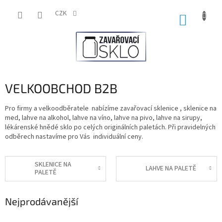
Přejít
na
CZK
NÁKUP
obsah
KOŠÍK
VELKOOBCHOD B2B
Pro firmy a velkoodběratele nabízíme zavařovací sklenice , sklenice na
med, lahve na alkohol, lahve na víno, lahve na pivo, lahve na sirupy,
lékárenské hnědé sklo po celých originálních paletách. Při pravidelných
odběrech nastavíme pro Vás individuální ceny.
SKLENICE NA
LAHVE NA PALETĚ
PALETĚ
Nejprodávanější