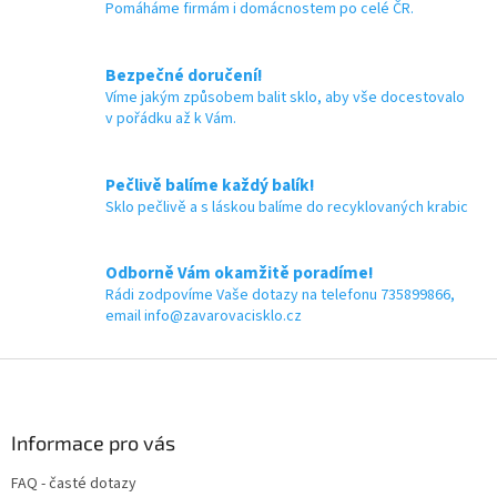
n
í
Pomáháme firmám i domácnostem po celé ČR.
í
p
✅ Paleta skladem a ihned k
✅ Paleta skladem a ihned k
r
odeslání!
odeslání!
v
Bezpečné doručení!
k
Víme jakým způsobem balit sklo, aby vše docestovalo
y
v pořádku až k Vám.
v
ý
p
Pečlivě balíme každý balík!
i
Sklo pečlivě a s láskou balíme do recyklovaných krabic
s
u
Odborně Vám okamžitě poradíme!
Rádi zodpovíme Vaše dotazy na telefonu 735899866,
email info@zavarovacisklo.cz
Z
á
p
a
Informace pro vás
t
FAQ - časté dotazy
í