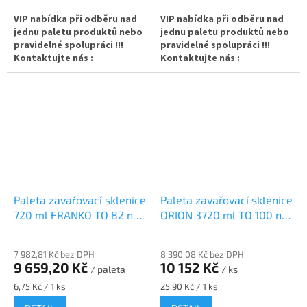
VIP nabídka při odběru nad
VIP nabídka při odběru nad
jednu paletu produktů nebo
jednu paletu produktů nebo
pravidelné spolupráci !!!
pravidelné spolupráci !!!
Kontaktujte nás :
Kontaktujte nás :
info@zavarovacisklo.cz
info@zavarovacisklo.cz
✅
Medová sklenice FACETA 720
✅
Paleta oblíbené sklenice
ml za nejlepší cenu
balená po 6 ks/ celkem 1680
ks
✅ Twist Off šroubový uzávěr
uzavřete rukou
✅ Twist Off šroubový uzávěr
uzavřete rukou
✅ Různá víčka TO 82 ke sklenici
objednejte
ZDE
✅ Různá víčka TO 82 ke
Paleta zavařovací sklenice
Paleta zavařovací sklenice
sklenici objednejte
ZDE
720 ml FRANKO TO 82 na
ORION 3720 ml TO 100 na
med
okurky
✅ Ideální na domácí med,
✅ Ideální balení nejen pro
ovoce nebo zeleninu
7 982,81 Kč bez DPH
8 390,08 Kč bez DPH
včelařské obchody
9 659,20 Kč
10 152 Kč
✅ Dopravu za výhodnější cenu
/ paleta
/ ks
poptejte
ZDE
✅ Sklenice na běžné
Měrná
Měrná
6,75 Kč / 1 ks
25,90 Kč / 1 ks
cena:
cena:
zavařování do 105°C