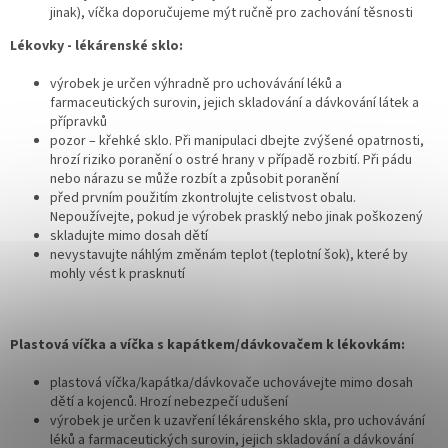
jinak), víčka doporučujeme mýt ručně pro zachování těsnosti
Lékovky - lékárenské sklo:
výrobek je určen výhradně pro uchovávání léků a
farmaceutických surovin, jejich skladování a dávkování látek a
přípravků
pozor – křehké sklo. Při manipulaci dbejte zvýšené opatrnosti,
hrozí riziko poranění o ostré hrany v případě rozbití. Při pádu
nebo nárazu se může rozbít a způsobit poranění
před prvním použitím zkontrolujte celistvost obalu.
Nepoužívejte, pokud je výrobek prasklý nebo jinak poškozený
skladujte mimo dosah dětí
nevystavujte náhlým změnám teplot (teplotní šok), které by
mohly vést k prasknutí
Plastová víčka a víčka s kapátkem/dávkovačem k lékovkám:
plastová víčka/kapátka/dávkovače uchovávejte mimo dosah
dětí a kojenců. Hrozí nebezpečí udušení
výrobek je určen k uzavření lékárenského skla, pro uchovávání
léků a farmaceutických surovin, jejich skladování a dávkování