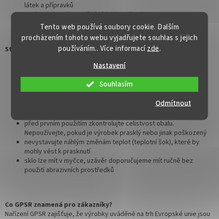
látek a přípravků
neobsahuje nebezpečné látky (BPA free)
Tento web používá soubory cookie. Dalším
procházením tohoto webu vyjadřujete souhlas s jejich
používáním.. Více informací
zde
.
Stolovací lahve se šroubovacím uzávěrem, objem 1 litr:
Nastavení
jsou určena pro styk s potravinami
nejsou určena pro pasteraci ani sterilaci
Souhlasím
uzávěr neobsahuje nebezpečné látky (BPA free)
pozor – křehké sklo. Při manipulaci dbejte zvýšené opatrnosti,
Odmítnout
hrozí riziko poranění o ostré hrany v případě rozbití. Při pádu
nebo nárazu se může rozbít a způsobit poranění
před prvním použitím zkontrolujte celistvost obalu.
Nepoužívejte, pokud je výrobek prasklý nebo jinak poškozený
nevystavujte náhlým změnám teplot (teplotní šok), které by
mohly vést k prasknutí
sklo lze mít v myčce, uzávěr doporučujeme mít ručně bez
použití abrazivních prostředků
Co GPSR znamená pro zákazníky?
Nařízení GPSR zajišťuje, že výrobky uváděné na trh Evropské unie jsou