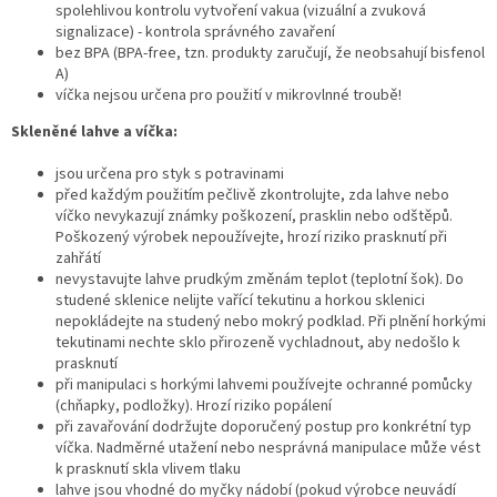
spolehlivou kontrolu vytvoření vakua (vizuální a zvuková
signalizace) - kontrola správného zavaření
bez BPA (BPA-free, tzn. produkty zaručují, že neobsahují bisfenol
A)
víčka nejsou určena pro použití v mikrovlnné troubě!
Skleněné lahve a víčka:
jsou určena pro styk s potravinami
před každým použitím pečlivě zkontrolujte, zda lahve nebo
víčko nevykazují známky poškození, prasklin nebo odštěpů.
Poškozený výrobek nepoužívejte, hrozí riziko prasknutí při
zahřátí
nevystavujte lahve prudkým změnám teplot (teplotní šok). Do
studené sklenice nelijte vařící tekutinu a horkou sklenici
nepokládejte na studený nebo mokrý podklad. Při plnění horkými
tekutinami nechte sklo přirozeně vychladnout, aby nedošlo k
prasknutí
při manipulaci s horkými lahvemi používejte ochranné pomůcky
(chňapky, podložky). Hrozí riziko popálení
při zavařování dodržujte doporučený postup pro konkrétní typ
víčka. Nadměrné utažení nebo nesprávná manipulace může vést
k prasknutí skla vlivem tlaku
lahve jsou vhodné do myčky nádobí (pokud výrobce neuvádí