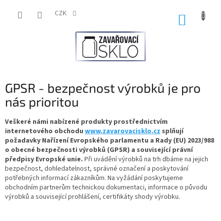
Přejít
na
CZK
NÁKUP
obsah
KOŠÍK
GPSR - bezpečnost výrobků je pro
nás prioritou
Veškeré námi nabízené produkty prostřednictvím
internetového obchodu
www.zavarovacisklo.cz
splňují
požadavky Nařízení Evropského parlamentu a Rady (EU) 2023/988
o obecné bezpečnosti výrobků (GPSR) a související právní
předpisy Evropské unie.
Při uvádění výrobků na trh dbáme na jejich
bezpečnost, dohledatelnost, správné označení a poskytování
potřebných informací zákazníkům. Na vyžádání poskytujeme
obchodním partnerům technickou dokumentaci, informace o původu
výrobků a související prohlášení, certifikáty shody výrobku.