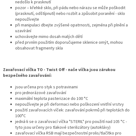
nedošlo k prasknutí
pozor – křehké sklo, při pádu nebo nárazu se může poškodit
(prasknutí, odštípnutí) nebo rozbít a způsobit poranění - sklo
nepoužívejte
při manipulaci dbejte zvýšené opatrnosti, zejména při plnění a
uzavírání
uchovávejte mimo dosah malých dětí
před prvním použitím doporučujeme sklenice omýt, mohou
obsahovat fragmenty skla
Zavařovací víčka TO - Twist Off - naše víčka jsou zárukou
bezpečného zavařování:
jsou určena pro styk s potravinami
pro jednorázové zavařování
maximální teplota pasterizace do 100 °C
nepoužívejte je při deformaci nebo poškození vnitřní vrstvy
použití zavařovacích víček: zavařování pokrmů při teplotách do
100°C
jedná-li se o zavařovací víčka "STERIL" pro použití nad 105 °C -
tyto jsou určeny pro tlakové sterilizátory (autoklávy)
zavařovací víčka RSB mají bezpečnostní prolis/tlačítko pro