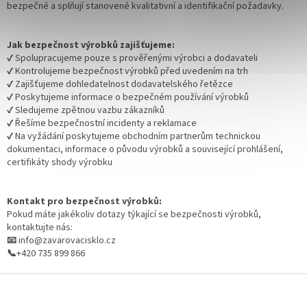
bezpečné a splňují stanovené kvalitativní a identifikační požadavky.
Jak bezpečnost výrobků zajišťujeme:
✔ Spolupracujeme pouze s prověřenými výrobci a dodavateli
✔ Kontrolujeme bezpečnost výrobků před uvedením na trh
✔ Zajišťujeme dohledatelnost dodavatelského řetězce
✔ Poskytujeme informace o bezpečném používání výrobků
✔ Sledujeme zpětnou vazbu zákazníků
✔ Řešíme bezpečnostní incidenty a reklamace
✔ Na vyžádání poskytujeme obchodním partnerům technickou
dokumentaci, informace o původu výrobků a související prohlášení,
certifikáty shody výrobku
Kontakt pro bezpečnost výrobků:
Pokud máte jakékoliv dotazy týkající se bezpečnosti výrobků,
kontaktujte nás:
📧
info@zavarovacisklo.cz
📞
+420 735 899 866
Z
á