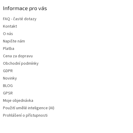
p
a
Informace pro vás
t
FAQ - časté dotazy
í
Kontakt
O nás
Napište nám
Platba
Cena za dopravu
Obchodní podmínky
GDPR
Novinky
BLOG
GPSR
Moje objednávka
Použití umělé inteligence (AI)
Prohlášení o přístupnosti