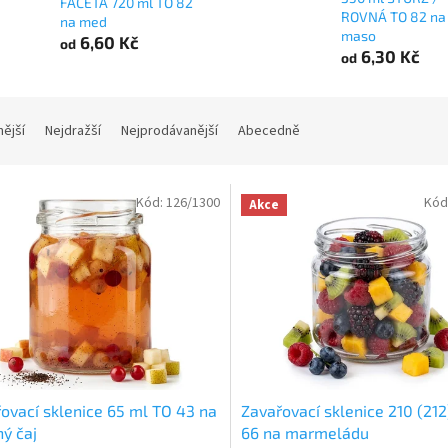
FACETA 720 ml TO 82
ROVNÁ TO 82 na
na med
maso
6,60 Kč
od
6,30 Kč
od
nější
Nejdražší
Nejprodávanější
Abecedně
Kód:
126/1300
Kód
Akce
ovací sklenice 65 ml TO 43 na
Zavařovací sklenice 210 (21
ý čaj
66 na marmeládu