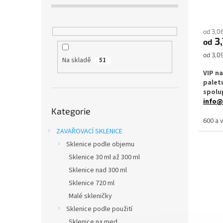
ů
od 3,0
3
od
Měrná
od 3,09
Na skladě
51
cena:
VIP n
palet
spolu
info@
Přeskočit
Kategorie
kategorie
Zavařo
600 a 
Twist 
ZAVAŘOVACÍ SKLENICE
masti 
Sklenice podle objemu
Sklenice 30 ml až 300 ml
✅
Zava
ml
Sklenice nad 300 ml
Sklenice 720 ml
✅ Twis
uzavře
Malé skleničky
Sklenice podle použití
✅ Různ
Sklenice na med