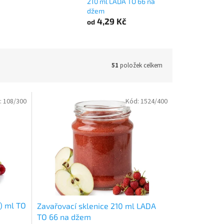
210 ml LADA TO 66 na
džem
4,29 Kč
od
51
položek celkem
:
108/300
Kód:
1524/400
2) ml TO
Zavařovací sklenice 210 ml LADA
TO 66 na džem