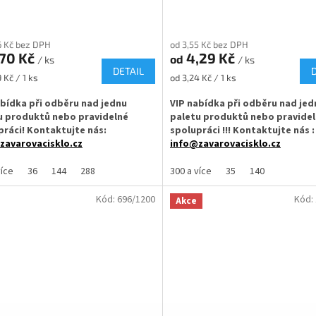
6 Kč bez DPH
od 3,55 Kč bez DPH
,70 Kč
4,29 Kč
od
/ ks
/ ks
DETAIL
Měrná
 Kč / 1 ks
od 3,24 Kč / 1 ks
cena:
abídka při odběru nad jednu
VIP nabídka při odběru nad jed
u produktů nebo pravidelné
paletu produktů nebo pravide
práci! Kontaktujte nás:
spolupráci !!! Kontaktujte nás :
zavarovacisklo.cz
info@zavarovacisklo.cz
vací sklenice 65 ml s uzávěrem
Zavařovací sklenice 210 ml Twist 
více
36
144
288
300 a více
35
140
Off 43, vhodná pro med, krémy,
je ideální pro marmelády, med, pa
nebo pečený čaj.
nebo domácí speciality. Menší skl
Kód:
696/1200
Kód:
Akce
vhodná pro domácí zavařování i
řovací sklenice o plnicím objemu 60
profesionální výrobce potravin.
✅
Zavařovací sklenice o plnícím 
t Off šroubový uzávěr, který
180 až 200 ml
te rukou
✅ Twist Off šroubový uzávěr uzav
á víčka TO 43 ke sklenici
rukou