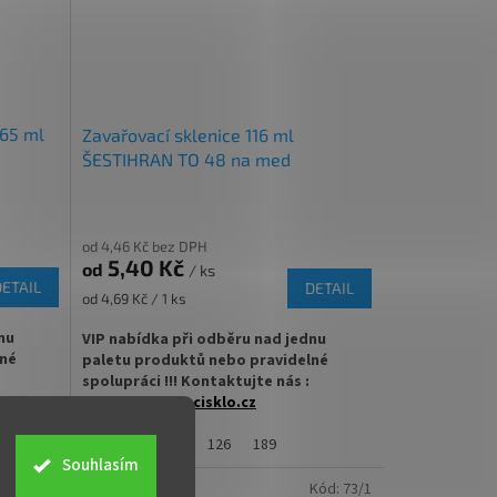
✅ Twist Off šroubový uzávěr dotáhnete
lehce rukou
bjednejte
✅ Různá víčka TO 66 DEEP ke sklenici
objednejte
ZDE
echová
165 ml
Zavařovací sklenice 116 ml
✅ Jako dělaná pro pomazánky, marmelády,
ŠESTIHRAN TO 48 na med
džemy
✅
Paletu za výhodnější cenu
od 4,46 Kč bez DPH
objednejte
ZDE
5,40 Kč
od
/ ks
DETAIL
DETAIL
Měrná
od 4,69 Kč / 1 ks
cena:
nu
VIP nabídka při odběru nad jednu
lné
paletu produktů nebo pravidelné
spolupráci !!! Kontaktujte nás :
info@zavarovacisklo.cz
 STURZ s
Zavařovací sklenice 116 ml Twist Off TO 48
300 a více
63
126
189
Souhlasím
vhodná pro med, marmelády, džemy,
med.
pesto, ovoce nebo nakládanou zeleninu.
5463/200
Kód:
73/1
Tip