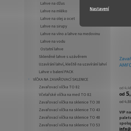
Lahve na džus
✅
Zava
Nastavení
Lahve na mléko
ml
Lahve na olej a ocet
✅ Twis
Lahve na sirupy
rukou
Lahve na víno a lahve na medovinu
Lahve na vodu
✅ Různ
Ostatní lahve
objedn
Skleněné lahve s uzávěrem
Zavař
✅ Jako
Uzavírání lahví, kleště na uzavírání lahví
AMFO
ořech
Lahve v balení PACK
✅ Skle
VÍČKA NA ZAVAŘOVACÍ SKLENICE
Zavařovací víčka TO 82
od 4,4
5
od
Včelařské víčka na med TO 82
Měrná
od 4,88
Zavařovací víčka na sklenice TO 38
cena:
Zavařovací víčka na sklenice TO 43
VIP n
Zavařovací víčka na sklenice TO 48
palet
spolup
Zavařovací víčka na sklenice TO 53
info@