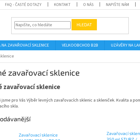
FAQ - ČASTÉ DOTAZY
KONTAKT
O NÁS
NAPIŠTE NÁM
HLEDAT
A NA ZAVAŘOVACÍ SKLENICE
VELKOOBCHOD B2B
UZÁVĚRY NA LA
sklenice
é zavařovací sklenice
 zavařovací sklenice
li jsme pro Vás Výběr levných zavařovacích sklenic a skleniček. Kvalita a po
cího skla.
odávanější
Zavařovací sklen
Zavařovací sklenice
350 ml STURZ /