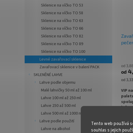
✅ Sna
Sklenice na víčko TO 53
uzávěr
Sklenice na víčko TO 58
✅ Různ
Sklenice na víčko TO 63
objedn
Sklenice na víčko TO 66
Zavař
Sklenice na víčko TO 82
✅ Ideá
pečen
Sklenice na víčko TO 89
✅ Skle
Sklenice na víčko TO 100
ihned 
Levné zavařovací sklenice
od 3,8
Zavařovací sklenice v balení PACK
4
od
SKLENĚNÉ LAHVE
Měrná
od 3,33
Lahve podle objemu
cena:
Malé lahvičky 50 ml až 100 ml
VIP n
palet
Lahve 100 ml až 250 ml
spolup
Lahve 250 až 500 ml
info@
Lahve 500 ml až 1000 ml / 1 l
Zavařo
600 a 
Lahve podle použití
Tento web používá s
vhodná
Lahve na alkohol
souhlas s jejich použ
pečený