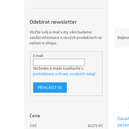
n
e
l
Odebírat newsletter
Ř
Vložte svůj e-mail a my vám budeme
a
zasílat informace o nových produktech na
Nejlev
z
našem e-shopu.
e
V
n
E-mail
ý
í
p
p
Vložením e-mailu souhlasíte s
podmínkami ochrany osobních údajů
i
r
s
o
p
d
PŘIHLÁSIT SE
r
u
o
k
d
t
u
ů
Cena
Zavař
k
pečen
t
3
Kč
61271
Kč