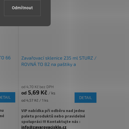
Odmítnout
✅
Zavařovací sklenice s dárkovým
designem 116 ml
vnou
✅ Twist Off šroubový uzávěr uzavřete
rukou
řete
✅ Různá víčka TO 48 ke sklenici
objednejte
ZDE
bjednejte
TO 66
Zavařovací sklenice 235 ml STURZ /
✅ Jako dělaná pro marmelády, džemy
ROVNÁ TO 82 na paštiky a
marmelády
✅
Paletu za výhodnější cenu
řechová
objednejte
ZDE
od 4,70 Kč bez DPH
5,69 Kč
od
/ ks
DETAIL
DETAIL
Měrná
od 4,57 Kč / 1 ks
cena:
nu
VIP nabídka při odběru nad jednu
lné
paletu produktů nebo pravidelné
spolupráci !!! Kontaktujte nás :
info@zavarovacisklo.cz