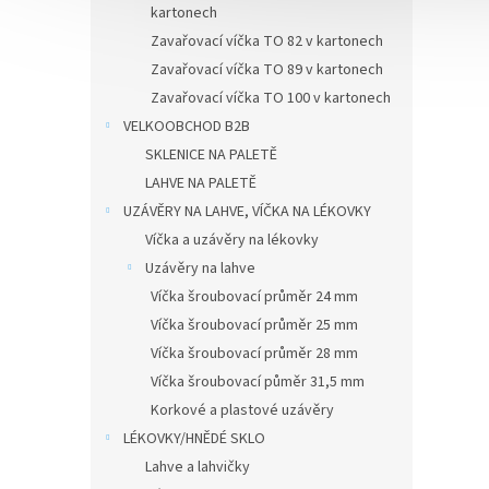
kartonech
Zavařovací víčka TO 82 v kartonech
Zavařovací víčka TO 89 v kartonech
Zavařovací víčka TO 100 v kartonech
VELKOOBCHOD B2B
SKLENICE NA PALETĚ
LAHVE NA PALETĚ
UZÁVĚRY NA LAHVE, VÍČKA NA LÉKOVKY
Víčka a uzávěry na lékovky
Uzávěry na lahve
Víčka šroubovací průměr 24 mm
Víčka šroubovací průměr 25 mm
Víčka šroubovací průměr 28 mm
Víčka šroubovací půměr 31,5 mm
Korkové a plastové uzávěry
LÉKOVKY/HNĚDÉ SKLO
Lahve a lahvičky