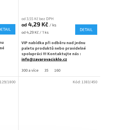
od 3,55 Kč bez DPH
4,29 Kč
od
/ ks
DETAIL
DETAIL
Měrná
od 4,29 Kč / 1 ks
cena:
nu
VIP nabídka při odběru nad jednu
lné
paletu produktů nebo pravidelné
spolupráci !!! Kontaktujte nás :
info@zavarovacisklo.cz
Off TO 66
Zavařovací sklenice 210 ml Twist Off TO 66
300 a více
35
160
štiky
vhodná pro med, marmelády, džemy,
enice
pesto, ovoce nebo nakládanou zeleninu.
129/1800
Kód:
1383/450
✅
Oblíbená sklenice díky své skladnosti
210 ml
objemu
✅ Twist Off šroubový uzávěr uzavřete
rukou
řete
✅ Různá víčka TO 66 ke sklenici objednejte