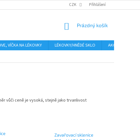
PLATBA
CENA ZA DOPRAVU
CZK
OBCHODNÍ PODMÍNKY
Přihlášení
GDPR
NÁKUPNÍ
Prázdný košík
KOŠÍK
HVE, VÍČKA NA LÉKOVKY
LÉKOVKY/HNĚDÉ SKLO
AKCE
Moje
měr vůči ceně je vysoká, stejně jako trvanlivost
ice
Zavařovací sklenice