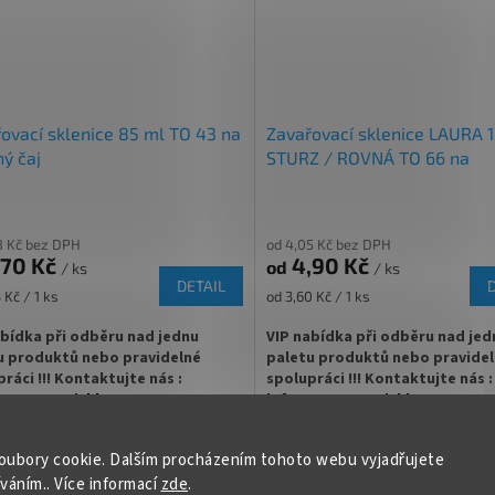
dné uzavření pomocí šroubového
rukou
u Twist Off
✅ Různá víčka TO 43 ke sklenici o
á víčka TO 43 ke sklenici
ZDE
ejte
ZDE
✅ Jako dělaná pro pečený čaj, oř
ovací sklenice 85 ml TO 43 na
Zavařovací sklenice LAURA 
lní pro pečený čaj či léčivou mast
másla, koření
ý čaj
STURZ / ROVNÁ TO 66 na
marmeládu
nice máme skladem a připravené
✅
Paletu za výhodnější cenu
k odeslání!
objednejte
ZDE
8 Kč bez DPH
od 4,05 Kč bez DPH
,70 Kč
4,90 Kč
od
/ ks
/ ks
DETAIL
Měrná
 Kč / 1 ks
od 3,60 Kč / 1 ks
cena:
abídka při odběru nad jednu
VIP nabídka při odběru nad jed
u produktů nebo pravidelné
paletu produktů nebo pravide
ráci !!! Kontaktujte nás :
spolupráci !!! Kontaktujte nás :
zavarovacisklo.cz
info@zavarovacisklo.cz
vací sklenice 85 ml Twist Off TO 43
Zavařovací sklenice LAURA 165 ml
více
25
100
200
300 a více
35
160
oubory cookie. Dalším procházením tohoto webu vyjadřujete
 pro med, krémy, masti nebo
rovnou vnitřní hranou je ideální pro
íváním.. Více informací
zde
.
 čaj.
marmelády, džemy, paštiky nebo 
Kód:
1940/400
Kód: