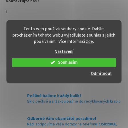
Kontaktujte nás :
info@zavarovacisklo.cz
1
✅
Kleště na zajištění
šroubovacích víček na lahvi
3
položek celkem
O
Tento web používá soubory cookie. Dalším
v
✅ Lehce upevníte O - kroužek
procházením tohoto webu vyjadřujete souhlas s jejich
l
na víčku
používáním.. Více informací
zde
.
á
+100 000 spokojených zákazníků!
d
✅ Na víčka s velikostí uzávěru
Pomáháme firmám i domácnostem po celé ČR.
Nastavení
a
31,5 mm
c
Souhlasím
í
✅ Volitelně použitelné u víček s
Bezpečné doručení!
p
pojistným kroužkem
Odmítnout
Víme jakým způsobem balit sklo, aby vše docestovalo
r
v pořádku až k Vám.
v
✅ Pertlovací kleště skladem a
k
ihned k odeslání!
y
Pečlivě balíme každý balík!
v
Sklo pečlivě a s láskou balíme do recyklovaných krabic
ý
p
i
Odborně Vám okamžitě poradíme!
s
Rádi zodpovíme Vaše dotazy na telefonu 735899866,
u