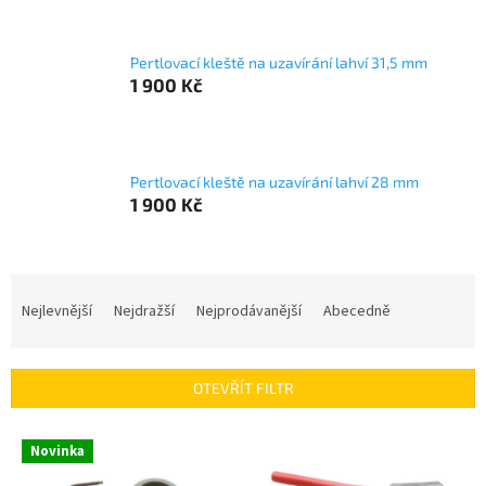
Pertlovací kleště na uzavírání lahví 31,5 mm
1 900 Kč
Pertlovací kleště na uzavírání lahví 28 mm
1 900 Kč
Ř
a
Nejlevnější
Nejdražší
Nejprodávanější
Abecedně
z
e
n
OTEVŘÍT FILTR
í
p
V
r
Novinka
ý
o