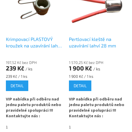
p
d
i
u
s
k
p
t
r
ů
o
d
Krimpovací PLASTOVÝ
Pertlovací kleště na
u
kroužek na uzavírání lahví
uzavírání lahví 28 mm
k
28 mm
t
197,52 Kč bez DPH
1 570,25 Kč bez DPH
ů
239 Kč
1 900 Kč
/ ks
/ ks
Měrná
Měrná
239 Kč / 1 ks
1 900 Kč / 1 ks
cena:
cena:
DETAIL
DETAIL
VIP nabídka při odběru nad
VIP nabídka při odběru nad
jednu paletu produktů nebo
jednu paletu produktů nebo
pravidelné spolupráci !!!
pravidelné spolupráci !!!
Kontaktujte nás :
Kontaktujte nás :
info@zavarovacisklo.cz
info@zavarovacisklo.cz
1
1