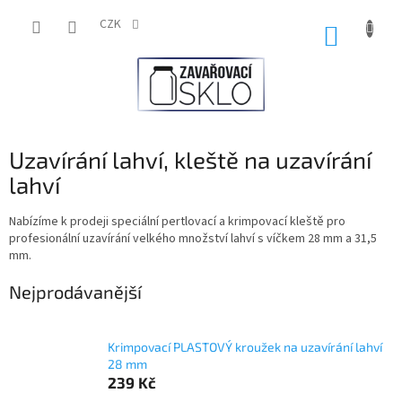
Přejít
na
CZK
NÁKUP
obsah
KOŠÍK
Uzavírání lahví, kleště na uzavírání
lahví
Nabízíme k prodeji speciální pertlovací a krimpovací kleště pro
profesionální uzavírání velkého množství lahví s víčkem 28 mm a 31,5
mm.
Nejprodávanější
Krimpovací PLASTOVÝ kroužek na uzavírání lahví
28 mm
239 Kč