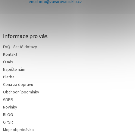
email info@zavarovacisklo.cz
Z
á
p
a
Informace pro vás
t
FAQ - časté dotazy
í
Kontakt
O nás
Napište nám
Platba
Cena za dopravu
Obchodní podmínky
GDPR
Novinky
BLOG
GPSR
Moje objednávka