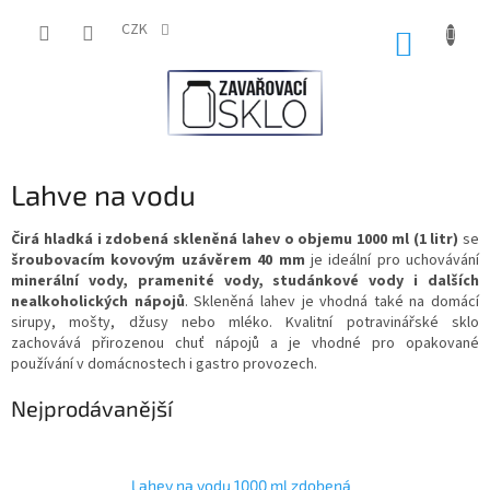
Přejít
na
CZK
NÁKUP
obsah
KOŠÍK
Lahve na vodu
Čirá hladká i zdobená skleněná lahev o objemu 1000 ml (1 litr)
se
šroubovacím kovovým uzávěrem 40 mm
je ideální pro uchovávání
minerální vody, pramenité vody, studánkové vody i dalších
nealkoholických nápojů
. Skleněná lahev je vhodná také na domácí
sirupy, mošty, džusy nebo mléko. Kvalitní potravinářské sklo
zachovává přirozenou chuť nápojů a je vhodné pro opakované
používání v domácnostech i gastro provozech.
Nejprodávanější
Lahev na vodu 1000 ml zdobená