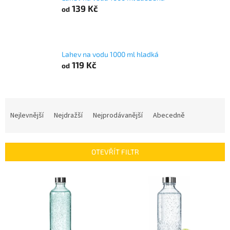
139 Kč
od
Lahev na vodu 1000 ml hladká
119 Kč
od
Ř
a
Nejlevnější
Nejdražší
Nejprodávanější
Abecedně
z
e
n
OTEVŘÍT FILTR
í
p
V
r
ý
o
p
d
i
u
s
k