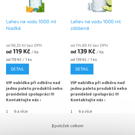
p
t
r
ů
o
d
Lahev na vodu 1000 ml
Lahev na vodu 1000 ml
u
hladká
zdobená
k
t
od 98,35 Kč bez DPH
od 114,88 Kč bez DPH
ů
119 Kč
139 Kč
od
od
/ ks
/ ks
Měrná
Měrná
od 119 Kč / 1 ks
od 139 Kč / 1 ks
cena:
cena:
DETAIL
DETAIL
VIP nabídka při odběru nad
VIP nabídka při odběru nad
jednu paletu produktů nebo
jednu paletu produktů nebo
pravidelné spolupráci !!!
pravidelné spolupráci !!!
Kontaktujte nás :
Kontaktujte nás :
info@zavarovacisklo.cz
info@zavarovacisklo.cz
1
6 a více
1
6 a více
Skleněná lahev na vodu 1000 ml
Skleněná lahev na vodu 1000 ml
s kovovým šroubovacím
s kovovým šroubovacím
2
položek celkem
O
uzávěrem hladká. Vhodná pro
uzávěrem zdobená. Vhodná pro
v
minerální nebo kohoutkovou
minerální nebo kohoutkovou