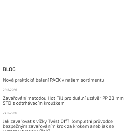
BLOG
Nová praktická balení PACK v našem sortimentu
29.5.2026
Zavařování metodou Hot Fill pro duální uzávěr PP 28 mm
STD s odtrhávacím kroužkem
27.5.2026
Jak zavařovat s víčky Twist Off? Kompletní průvodce
bezpečným zavařováním krok za krokem aneb jak se
vyznat v typech víček?