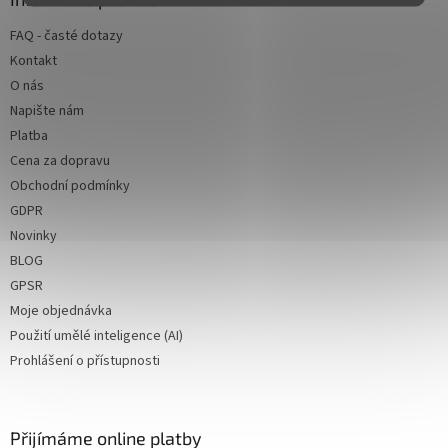
t
FAQ - časté dotazy
í
Kontakt
O nás
Napište nám
Platba
Cena za dopravu
Obchodní podmínky
GDPR
Novinky
BLOG
GPSR
Moje objednávka
Použití umělé inteligence (AI)
Prohlášení o přístupnosti
Přijímáme online platby