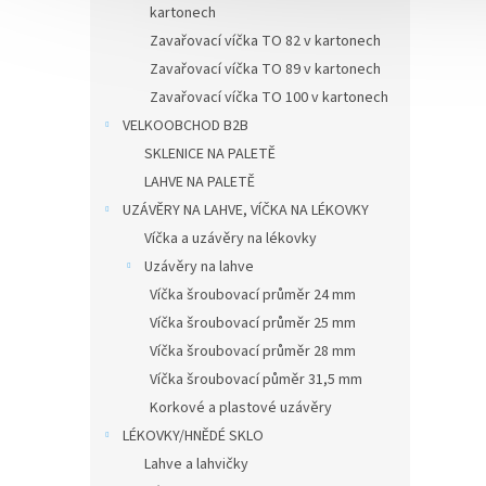
kartonech
Zavařovací víčka TO 82 v kartonech
Zavařovací víčka TO 89 v kartonech
Zavařovací víčka TO 100 v kartonech
VELKOOBCHOD B2B
SKLENICE NA PALETĚ
LAHVE NA PALETĚ
UZÁVĚRY NA LAHVE, VÍČKA NA LÉKOVKY
Víčka a uzávěry na lékovky
Uzávěry na lahve
Víčka šroubovací průměr 24 mm
Víčka šroubovací průměr 25 mm
Víčka šroubovací průměr 28 mm
Víčka šroubovací půměr 31,5 mm
Korkové a plastové uzávěry
LÉKOVKY/HNĚDÉ SKLO
Lahve a lahvičky