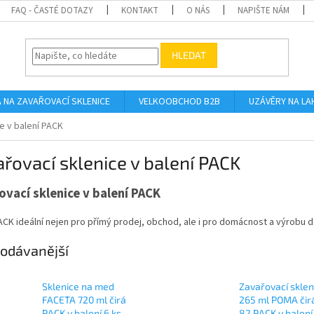
FAQ - ČASTÉ DOTAZY
KONTAKT
O NÁS
NAPIŠTE NÁM
HLEDAT
A NA ZAVAŘOVACÍ SKLENICE
VELKOOBCHOD B2B
UZÁVĚRY NA LA
e v balení PACK
řovací sklenice v balení PACK
ovací sklenice v balení PACK
ACK ideální nejen pro přímý prodej, obchod, ale i pro domácnost a výrobu 
odávanější
Sklenice na med
Zavařovací sklen
FACETA 720 ml čirá
265 ml POMA čir
PACK v balení 6 ks
82 PACK v balení