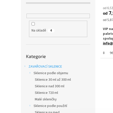
od 6,5
7
od
Měrná
od 5,87
cena:
VIP n
Na skladě
4
palet
spolup
info@
Přeskočit
✅
8
Zava
9
Kategorie
kategorie
kusec
ZAVAŘOVACÍ SKLENICE
✅ Twis
rukou
Sklenice podle objemu
Sklenice 30 ml až 300 ml
✅ Různ
Sklenice nad 300 ml
objed
Sklenice 720 ml
✅ Vhod
Malé skleničky
zásob
Sklenice podle použití
✅ Skle
Sklenice na med