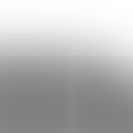
✅ Sklenice na běžné zavařování do
105°C (paster)
 se
Více k balení "PACK" a dalších
možnostech na přání zákazníka se
dočtete v našem článku:
ZDE