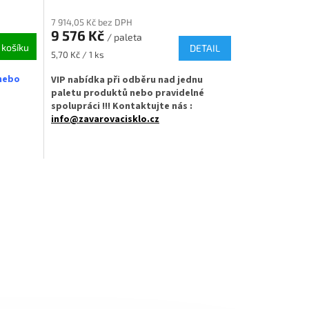
7 914,05 Kč bez DPH
9 576 Kč
/ paleta
 košíku
DETAIL
Měrná
5,70 Kč / 1 ks
cena:
nebo
VIP nabídka při odběru nad jednu
paletu produktů nebo pravidelné
spolupráci !!! Kontaktujte nás :
info@zavarovacisklo.cz
✅
Paleta oblíbené sklenice balená po
6 ks/ celkem 1680 ks
zavřete
✅ Twist Off šroubový uzávěr uzavřete
rukou
ci
✅ Různá víčka TO 82 ke sklenici
objednejte
ZDE
ní do
✅ Ideální balení nejen pro včelařské
obchody
ro