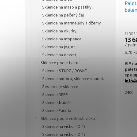
Palet
Sklenice na maso a paštiky
Více k
balen
možno
Sklenice na pečený čaj
dočte
Sklenice na marmelády a džemy
Sklenice na okurky
11 305
13 6
Sklenice na utopence
/ pale
Sklenice na jogurt
Měrná
5,70 Kč
Sklenice na dezert
cena:
Sklenice podle tvaru
VIP n
palet
Sklenice STURZ / ROVNÉ
spolup
Sklenice amfora, sklenice soudek
info@
Šestihrané sklenice
✅
2400
Zava
Sklenice DEEP
kusec
Sklenice tradiční
✅ Twis
Sklenice Faceta
rukou
Sklenice podle velikosti víčka
Sklenice na víčko TO 43
✅ Různ
objed
Sklenice na víčko TO 48