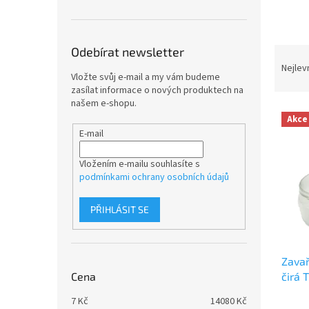
n
e
l
Ř
Odebírat newsletter
a
Nejlev
Vložte svůj e-mail a my vám budeme
z
zasílat informace o nových produktech na
e
našem e-shopu.
V
n
Akce
ý
í
E-mail
p
p
i
r
Vložením e-mailu souhlasíte s
s
o
podmínkami ochrany osobních údajů
p
d
r
u
PŘIHLÁSIT SE
o
k
d
t
u
ů
Zavař
k
čirá 
Cena
t
ů
7
Kč
14080
Kč