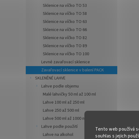
Sklenice na víčko TO 53
✅ Vhod
Sklenice na víčko TO 58
zásob
Sklenice na víčko TO 63
✅ Skle
Sklenice na víčko TO 66
Více k
Sklenice na víčko TO 82
možno
Sklenice na víčko TO 89
dočte
Sklenice na víčko TO 100
Levné zavařovací sklenice
Zavařovací sklenice v balení PACK
SKLENĚNÉ LAHVE
Lahve podle objemu
Malé lahvičky 50 ml až 100 ml
Lahve 100 ml až 250 ml
Lahve 250 až 500 ml
Lahve 500 ml až 1000 ml / 1 l
Lahve podle použití
Tento web používá s
Lahve na alkohol
souhlas s jejich použ