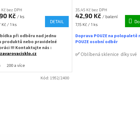
3 Kč bez DPH
35,45 Kč bez DPH
,90 Kč
42,90 Kč
/ ks
/ balení
DETAIL
Do
Měrná
 Kč / 1 ks
7,15 Kč / 1 ks
cena:
abídka při odběru nad jednu
Doprava POUZE na polopaletě 
u produktů nebo pravidelné
POUZE osobní odběr
ráci !!! Kontaktujte nás :
zavarovacisklo.cz
✅
Oblíbená sklenice díky své
univerzálnosti
řovací sklenice v baleních po 8
6
200 a více
h
✅ Twist Off šroubový uzávěr u
Kód:
1952/2400
rukou
t Off šroubový uzávěr uzavřete
✅ Různá víčka TO 82 ke skleni
objednejte
ZDE
á víčka TO 82 ke sklenici
nejte
ZDE
✅ Sklenice na běžné zavařová
ná pro další prodej či skladné
105°C (paster)
y doma
✅ Balení PACK ideální nejen p
nice skladem a ihned k odeslání!
obchod