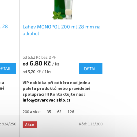
l 28
Lahev MONOPOL 200 ml 28 mm na
alkohol
od 5,62 Kč bez DPH
6,80 Kč
od
/ ks
DETAIL
DETAIL
Měrná
od 5,20 Kč / 1 ks
cena:
nu
VIP nabídka při odběru nad jednu
lné
paletu produktů nebo pravidelné
spolupráci !!! Kontaktujte nás :
info@zavarovacisklo.cz
 vhodná
Skleněná lahev monopol 200 ml vhodná na
200 a více
35
63
126
livovici,
medovinu a také na mošt, likér, slivovici,
py.
smoothie nebo kombuchu. Vhodná pro
:
924/250
Kód:
135/200
Akce
cké
sirupy i na další ovocné a alkoholické
omáčky.
nápoje, nebo na olej , zálivku a chilli