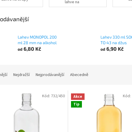
lahve na
medovinu
odávanější
Lahev MONOPOL 200
Lahev 330 ml S
ml 28 mm na alkohol
TO 43 na džus
6,80 Kč
6,90 Kč
od
od
nější
Nejdražší
Nejprodávanější
Abecedně
Kód:
732/450
Kód:
Akce
Tip