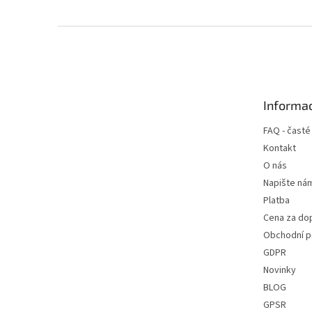
Z
á
p
a
t
Informac
í
FAQ - časté
Kontakt
O nás
Napište ná
Platba
Cena za do
Obchodní 
GDPR
Novinky
BLOG
GPSR