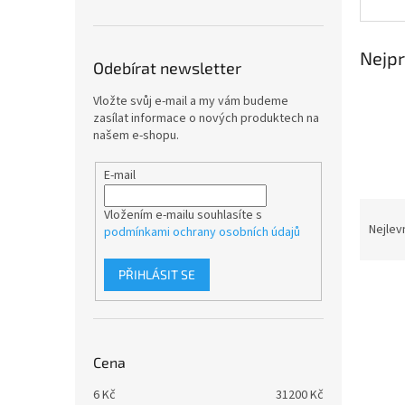
n
e
l
Nejpr
Odebírat newsletter
Vložte svůj e-mail a my vám budeme
zasílat informace o nových produktech na
našem e-shopu.
E-mail
Ř
Vložením e-mailu souhlasíte s
a
Nejlev
podmínkami ochrany osobních údajů
z
e
PŘIHLÁSIT SE
V
n
ý
í
p
p
i
r
Cena
s
o
p
d
6
Kč
31200
Kč