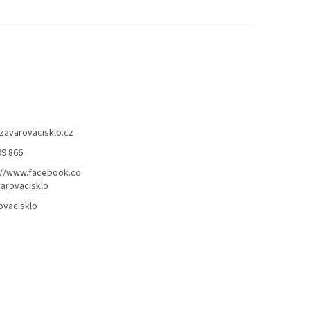
 nebo
UV
✅
Paletu za výhodnější cenu
í!
objednejte
ZDE
zavarovacisklo.cz
99 866
://www.facebook.co
arovacisklo
ovacisklo