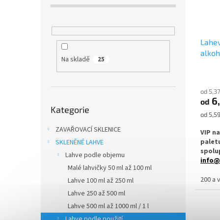
r
u
o
k
d
t
u
ů
Lahe
k
alkoh
t
Na skladě
25
ů
od 5,3
6
Přeskočit
od
Kategorie
kategorie
Měrná
od 5,59
cena:
ZAVAŘOVACÍ SKLENICE
VIP n
palet
SKLENĚNÉ LAHVE
spolup
Lahve podle objemu
info@
Malé lahvičky 50 ml až 100 ml
Skleně
200 a 
Lahve 100 ml až 250 ml
medovi
Lahve 250 až 500 ml
smooth
Lahve 500 ml až 1000 ml / 1 l
Ideální
nápoje,
Lahve podle použití