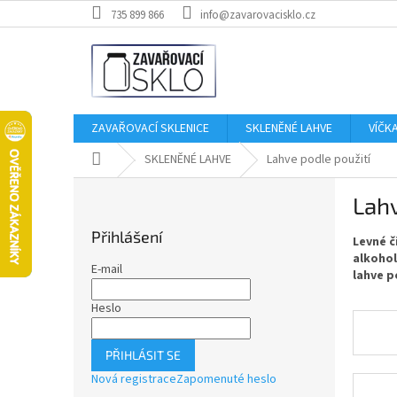
Přejít
735 899 866
info@zavarovacisklo.cz
na
obsah
ZAVAŘOVACÍ SKLENICE
SKLENĚNÉ LAHVE
VÍČK
Domů
SKLENĚNÉ LAHVE
Lahve podle použití
P
Lahv
o
s
Přihlášení
Levné č
t
alkohol
r
E-mail
lahve 
a
n
Heslo
n
í
PŘIHLÁSIT SE
p
Nová registrace
Zapomenuté heslo
a