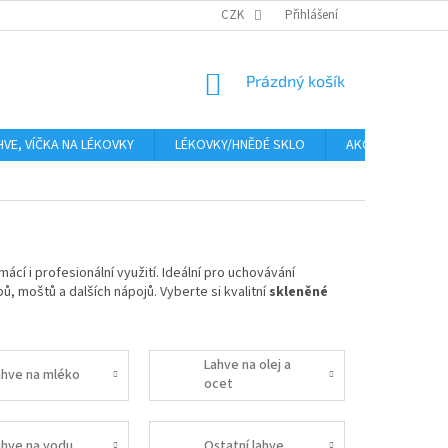
PLATBA
CENA ZA DOPRAVU
CZK
OBCHODNÍ PODMÍNKY
Přihlášení
GDPR
NÁKUPNÍ
Prázdný košík
KOŠÍK
HVE, VÍČKA NA LÉKOVKY
LÉKOVKY/HNĚDÉ SKLO
AKCE
Moje
ácí i profesionální využití. Ideální pro uchovávání
upů, moštů a dalších nápojů. Vyberte si kvalitní
skleněné
Lahve na olej a
ahve na mléko
ocet
ahve na vodu
Ostatní lahve