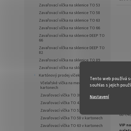
ideální
Zavařovací víčka na sklenice TO 53
smooth
Zavařovací víčka na sklenice TO 58
alkoho
Zavařovací víčka na sklenice TO 63
✅
Prak
Zavařovací víčka na sklenice TO 66
Zavařovací víčka na sklenice DEEP TO
✅ Twis
66
rukou
Zavařovací víčka na sklenice DEEP TO
82
✅ Různ
Zavařovací víčka na sklenice TO 89
ZDE
Zavařovací víčka na sklenice TO 100
Lahe
✅ Vhod
Kartónový prodej víček Twist Off
alkoh
Tento web používá s
Včelařské víčka na med TO 82 v
souhlas s jejich použ
✅
Pale
kartonech
Zavařovací víčka TO 38 v kartonech
Nastavení
objed
od 7,4
Zavařovací víčka TO 43 v kartonech
9
od
Zavařovací víčka TO 53 v kartonech
Měrná
od 7,48
Zavařovací víčka TO 58 v kartonech
cena:
VIP n
Zavařovací víčka TO 63 v kartonech
palet