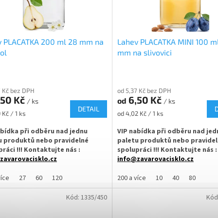
v PLACATKA 200 ml 28 mm na
Lahev PLACATKA MINI 100 m
ol
mm na slivovici
7 Kč bez DPH
od 5,37 Kč bez DPH
,50 Kč
6,50 Kč
od
/ ks
/ ks
DETAIL
Měrná
 Kč / 1 ks
od 4,02 Kč / 1 ks
cena:
abídka při odběru nad jednu
VIP nabídka při odběru nad jed
u produktů nebo pravidelné
paletu produktů nebo pravide
ráci !!! Kontaktujte nás :
spolupráci !!! Kontaktujte nás :
zavarovacisklo.cz
info@zavarovacisklo.cz
ná lahev Placatka 0,2 l vhodná na
Skleněná lahev Placatka mini 0,1 l
více
27
60
120
200 a více
10
40
80
nu a také na mošt, likér, slivovici,
na medovinu a také na mošt, likér, s
ie, kombuchu nebo na sirupy.
smoothie, kombuchu nebo na siru
Kód:
1335/450
Kód
 i na další ovocné a alkoholické
Ideální i na další ovocné a alkoholi
 nebo olej, zálivku a chilli omáčky.
nápoje, nebo olej, zálivku a chilli 