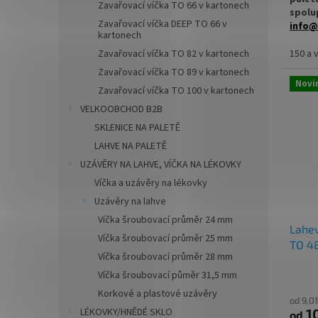
Zavařovací víčka TO 66 v kartonech
spolup
Zavařovací víčka DEEP TO 66 v
info@
kartonech
Sklen
150 a 
Zavařovací víčka TO 82 v kartonech
medovi
Zavařovací víčka TO 89 v kartonech
smoot
Novi
Zavařovací víčka TO 100 v kartonech
ovocné
na záli
VELKOOBCHOD B2B
SKLENICE NA PALETĚ
✅
Des
LAHVE NA PALETĚ
ml
UZÁVĚRY NA LAHVE, VÍČKA NA LÉKOVKY
✅ Pou
Víčka a uzávěry na lékovky
(GARA
Uzávěry na lahve
✅ Různ
Víčka šroubovací průměr 24 mm
Lahe
objed
Víčka šroubovací průměr 25 mm
TO 48
Víčka šroubovací průměr 28 mm
✅ Vhod
Víčka šroubovací půměr 31,5 mm
mošty
Korkové a plastové uzávěry
od 9,0
✅ Pale
LÉKOVKY/HNĚDÉ SKLO
1
od