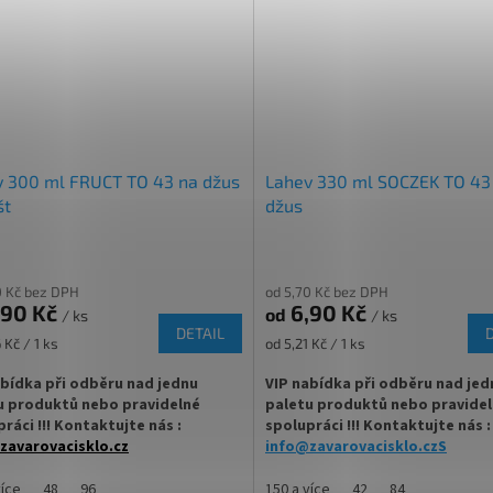
tická tradiční dárková placatka 200
✅
Praktická tradiční mini placatka
100 ml
íratelná šroubovacím víčkem 28 mm
✅ Uzavíratelná šroubovacím víčk
é druhy víček k lahvi
✅ Různé druhy víček k lahvi
ejte
ZDE
objednejte
ZDE
v 300 ml FRUCT TO 43 na džus
Lahev 330 ml SOCZEK TO 43
št
džus
ná na alkohol a jiné destiláty
✅ Vhodná na alkohol, likéry, medic
tu za výhodnější cenu
✅
Paletu za výhodnější cenu
0 Kč bez DPH
od 5,70 Kč bez DPH
,90 Kč
6,90 Kč
ejte
ZDE
od
/ ks
/ ks
objednejte
ZDE
DETAIL
Měrná
 Kč / 1 ks
od 5,21 Kč / 1 ks
cena:
abídka při odběru nad jednu
VIP nabídka při odběru nad jed
u produktů nebo pravidelné
paletu produktů nebo pravide
ráci !!! Kontaktujte nás :
spolupráci !!! Kontaktujte nás :
zavarovacisklo.cz
info@zavarovacisklo.czS
ná lahev 300 ml Twist Off TO 43 je
Skleněná lahev 330 ml Sozcek Twi
více
48
96
150 a více
42
84