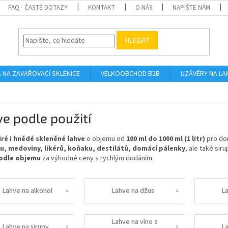
FAQ - ČASTÉ DOTAZY
KONTAKT
O NÁS
NAPIŠTE NÁM
HLEDAT
A NA ZAVAŘOVACÍ SKLENICE
VELKOOBCHOD B2B
UZÁVĚRY NA LA
e podle použití
iré i hnědé skleněné lahve
o objemu od
100 ml do 1000 ml (1 litr)
pro dom
u, medoviny, likérů, koňaku, destilátů, domácí pálenky
, ale také sir
podle objemu
za výhodné ceny s rychlým dodáním.
Lahve na alkohol
Lahve na džus
L
Lahve na víno a
Lahve na sirupy
L