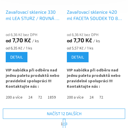
hranou
✅ Twist Off šroubový uzávěr
Zavařovací sklenice 330
Zavařovací sklenice 420
uzavřete rukou
✅ Twist Off šroubový uzávěr
uzavřete rukou
ml LEA STURZ / ROVNÁ TO
ml FACETA SOUDEK TO 82
✅ Různá víčka TO 82 ke sklenici
82 na marmeládu
na med
✅ Různá víčka TO 82 ke sklenici
objednejte
ZDE
od 6,36 Kč bez DPH
od 6,36 Kč bez DPH
objednejte
ZDE
7,70 Kč
7,70 Kč
od
od
/ ks
/ ks
✅ Jako dělaná na polévky,
Měrná
Měrná
od 6,35 Kč / 1 ks
od 5,57 Kč / 1 ks
přesnídávky, lečo, houby
✅ Jako dělaná pro domácí
cena:
cena:
marmelády nebo ghí
DETAIL
DETAIL
✅
Paletu za výhodnější cenu
✅ Paletu za výhodnější cenu
VIP nabídka při odběru nad
VIP nabídka při odběru nad
objednejte
ZDE
jednu paletu produktů nebo
jednu paletu produktů nebo
objednejte
ZDE
pravidelné spolupráci !!!
pravidelné spolupráci !!!
Kontaktujte nás :
Kontaktujte nás :
info@zavarovacisklo.cz
info@zavarovacisklo.cz
200 a více
24
72
1859
200 a více
24
72
Zavařovací sklenice 330 ml
Zavařovací sklenice 420 ml
Twist Off TO 82 vhodná pro
Twist Off TO 82 vhodná pro
med, marmelády, džemy,
med, marmelády, džemy,
NAČÍST 12 DALŠÍCH
pesto, ovoce nebo nakládanou
pesto, ovoce nebo nakládanou
S
1
3
zeleninu.
zeleninu.
t