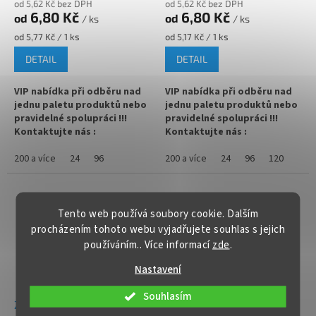
od 5,62 Kč bez DPH
od 5,62 Kč bez DPH
6,80 Kč
6,80 Kč
od
od
/ ks
/ ks
✅ Jako dělaná pro paštiky,
✅ Jako dělaná pro kimči,
Měrná
Měrná
od 5,77 Kč / 1 ks
od 5,17 Kč / 1 ks
maso, zeleninu, ovoce
marmelády, med
cena:
cena:
DETAIL
DETAIL
✅ Paletu za výhodnější cenu
✅ Paletu za výhodnější cenu
VIP nabídka při odběru nad
VIP nabídka při odběru nad
objednejte
ZDE
objednejte
ZDE
jednu paletu produktů nebo
jednu paletu produktů nebo
pravidelné spolupráci !!!
pravidelné spolupráci !!!
Kontaktujte nás :
Kontaktujte nás :
info@zavarovacisklo.cz
info@zavarovacisklo.cz
200 a více
24
96
200 a více
24
96
120
Zavařovací sklenice 262 ml
Zavařovací sklenice 265 ml
Twist Off TO 82 vhodná pro
Twist Off TO 82 vhodná pro
med, marmelády, džemy,
med, marmelády, džemy, maso,
pesto, paštiky nebo nakládanou
paštiky nebo nakládanou
Tento web používá soubory cookie. Dalším
zeleninu.
zeleninu.
procházením tohoto webu vyjadřujete souhlas s jejich
používáním.. Více informací
zde
.
✅
Zavařovací sklenice s rovnou
✅
Široce využitelná zavařovací
vnitřní hranou 262 ml
sklenice 265 ml
Nastavení
✅ Twist Off šroubový uzávěr
✅ Twist Off šroubový uzávěr
Souhlasím
Zavařovací sklenice 540
Zavařovací sklenice MED
uzavřete rukou
uzavřete rukou