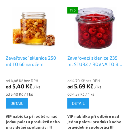
p
V
r
Tip
ý
o
p
d
i
u
s
k
p
t
r
ů
o
d
Zavařovací sklenice 250
Zavařovací sklenice 235
u
ml TO 66 na džem
ml STURZ / ROVNÁ TO 82
k
na paštiky a marmelády
t
od 4,46 Kč bez DPH
od 4,70 Kč bez DPH
ů
5,40 Kč
5,69 Kč
od
od
/ ks
/ ks
Měrná
Měrná
od 5,40 Kč / 1 ks
od 4,57 Kč / 1 ks
cena:
cena:
DETAIL
DETAIL
VIP nabídka při odběru nad
VIP nabídka při odběru nad
jednu paletu produktů nebo
jednu paletu produktů nebo
pravidelné spolupráci !!!
pravidelné spolupráci !!!