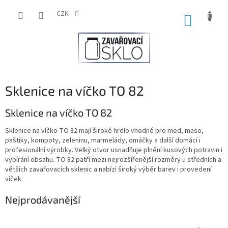
Přejít
na
CZK
NÁKUP
obsah
KOŠÍK
Sklenice na víčko TO 82
Sklenice na víčko TO 82
Sklenice na víčko TO 82 mají široké hrdlo vhodné pro med, maso,
paštiky, kompoty, zeleninu, marmelády, omáčky a další domácí i
profesionální výrobky. Velký otvor usnadňuje plnění kusových potravin i
vybírání obsahu. TO 82 patří mezi nejrozšířenější rozměry u středních a
větších zavařovacích sklenic a nabízí široký výběr barev i provedení
víček.
Nejprodávanější