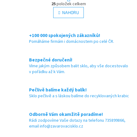
O
r
25
položek celkem
v
✅
Zavařovací sklenice s rovnou
✅
Široce využitelná zavařovací
á
l
NAHORU
n
vnitřní hranou 330 ml
sklenice 420 ml FACETA
á
k
d
o
✅ Twist Off šroubový uzávěr
✅ Twist Off šroubový uzávěr
v
a
uzavřete rukou
uzavřete rukou
á
+100 000 spokojených zákazníků!
c
n
í
Pomáháme firmám i domácnostem po celé ČR.
✅ Různá víčka TO 82 ke sklenici
✅ Různá víčka TO 82 ke sklenici
í
p
objednejte
ZDE
objednejte
ZDE
r
v
Bezpečné doručení!
k
Víme jakým způsobem balit sklo, aby vše docestovalo
✅ Jako dělaná pro paštiky,
✅ Jako dělaná pro paštiky,
y
v pořádku až k Vám.
přesnídávky, pesta
maso, zeleninu, ovoce
v
ý
✅ Sklenice skladem a ihned k
✅ Paletu za výhodnější cenu
p
Pečlivě balíme každý balík!
odeslání!
i
Sklo pečlivě a s láskou balíme do recyklovaných krabic
objednejte
ZDE
s
u
Odborně Vám okamžitě poradíme!
Rádi zodpovíme Vaše dotazy na telefonu 735899866,
email info@zavarovacisklo.cz