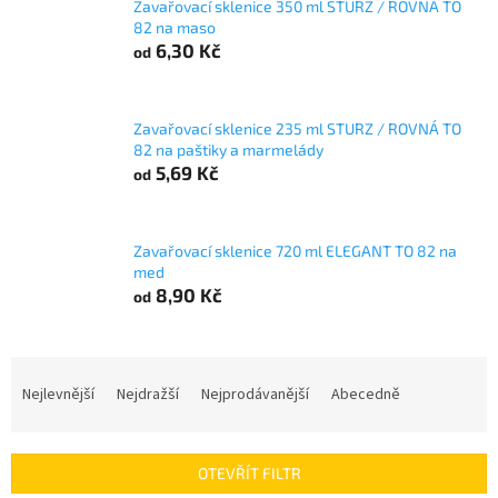
Zavařovací sklenice 350 ml STURZ / ROVNÁ TO
82 na maso
6,30 Kč
od
Zavařovací sklenice 235 ml STURZ / ROVNÁ TO
82 na paštiky a marmelády
5,69 Kč
od
Zavařovací sklenice 720 ml ELEGANT TO 82 na
med
8,90 Kč
od
Ř
a
Nejlevnější
Nejdražší
Nejprodávanější
Abecedně
z
e
n
OTEVŘÍT FILTR
í