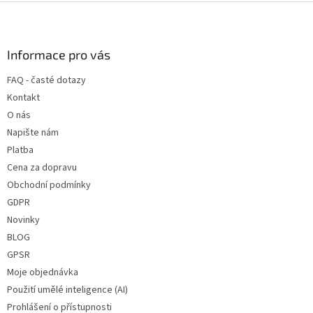
Z
á
p
a
Informace pro vás
t
FAQ - časté dotazy
í
Kontakt
O nás
Napište nám
Platba
Cena za dopravu
Obchodní podmínky
GDPR
Novinky
BLOG
GPSR
Moje objednávka
Použití umělé inteligence (AI)
Prohlášení o přístupnosti