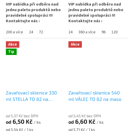
objednejte
ZDE
VIP nabídka při odběru nad
VIP nabídka při odběru nad
jednu paletu produktů nebo
jednu paletu produktů nebo
pravidelné spolupráci !!!
pravidelné spolupráci !!!
Kontaktujte nás :
Kontaktujte nás :
info@zavarovacisklo.cz
info@zavarovacisklo.cz
200 a více
24
72
24
360 a více
96
120
Zavařovací sklenice 350 ml
Zavařovací sklenice 250 ml
STURZ / ROVNÁ vhodná na
Twist Off TO 82 vhodná pro
Akce
Akce
maso, kimchi, marmeládu i na
med, marmelády, džemy,
Tip
med.
pesto, ovoce nebo kaviár.
✅
Zavařovací sklenice 350 ml s
✅
Široce využitelná zavařovací
rovnou vnitřní hranou
sklenice 250 ml
✅ Twist Off šroubový uzávěr
✅ Twist Off šroubový uzávěr
uzavřete rukou
uzavřete rukou
Zavařovací sklenice 330
Zavařovací sklenice 540
✅ Různá víčka TO 82 ke sklenici
✅ Různá víčka TO 82 ke sklenici
ml STELLA TO 82 na
ml VÁLEC TO 82 na maso
marmeládu
objednejte
ZDE
objednejte
ZDE
od 5,37 Kč bez DPH
od 5,45 Kč bez DPH
6,50 Kč
6,60 Kč
od
od
✅ Jako dělaná pro domácí
✅ Jako dělaná pro paštiky,
/ ks
/ ks
marmelády nebo ghí
masa nebo ořechová másla
Měrná
Měrná
od 5,54 Kč / 1 ks
od 5,71 Kč / 1 ks