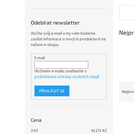
n
e
l
Odebírat newsletter
Nejpr
Vložte svůj e-mail a my vám budeme
zasílat informace o nových produktech na
našem e-shopu.
E-mail
Vložením e-mailu souhlasíte s
podmínkami ochrany osobních údajů
Ř
a
PŘIHLÁSIT SE
Nejlev
z
e
V
n
ý
í
Cena
p
p
i
r
3
Kč
61271
Kč