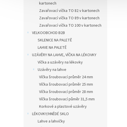
kartonech
✅ Jako
Zavařovací víčka TO 82 v kartonech
džem
Zavařovací víčka TO 89 v kartonech
✅ Pale
Zavařovací víčka TO 100 v kartonech
VELKOOBCHOD B2B
objedn
SKLENICE NA PALETĚ
LAHVE NA PALETĚ
UZÁVĚRY NA LAHVE, VÍČKA NA LÉKOVKY
Víčka a uzávěry na lékovky
Uzávěry na lahve
Víčka šroubovací průměr 24 mm
Víčka šroubovací průměr 25 mm
Víčka šroubovací průměr 28 mm
Víčka šroubovací půměr 31,5 mm
Korkové a plastové uzávěry
LÉKOVKY/HNĚDÉ SKLO
Lahve a lahvičky