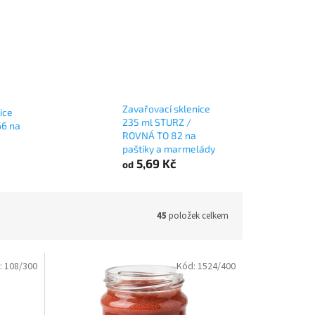
Zavařovací sklenice
ice
235 ml STURZ /
66 na
ROVNÁ TO 82 na
paštiky a marmelády
5,69 Kč
od
45
položek celkem
:
108/300
Kód:
1524/400