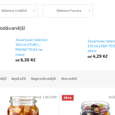
Sklenice tradiční
Sklenice Faceta
odávanější
Zavařovací sklenice
Zavařovací sklen
350 ml STURZ /
210 ml LADA TO 
ROVNÁ TO 82 na
džem
maso
4,29 Kč
od
6,30 Kč
od
nější
Nejdražší
Nejprodávanější
Abecedně
Kód:
126/1300
Kód
Akce