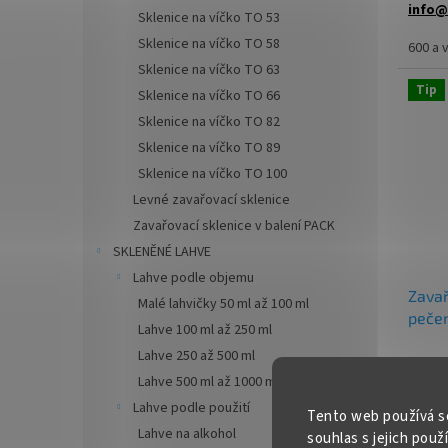
info@
Sklenice na víčko TO 53
Sklenice na víčko TO 58
Zavařo
600 a 
pro pl
Sklenice na víčko TO 63
mastm
Tip
Sklenice na víčko TO 66
Sklenice na víčko TO 82
✅ Zava
ml
Sklenice na víčko TO 89
Sklenice na víčko TO 100
✅ Sna
Levné zavařovací sklenice
uzávěr
Zavařovací sklenice v balení PACK
✅ Různ
SKLENĚNÉ LAHVE
objedn
Lahve podle objemu
Zavař
Malé lahvičky 50 ml až 100 ml
✅ Ideá
pečen
Lahve 100 ml až 250 ml
✅ Skle
Lahve 250 až 500 ml
ihned 
Lahve 500 ml až 1000 ml / 1 l
od 3,8
Lahve podle použití
4
Tento web používá s
od
Lahve na alkohol
souhlas s jejich použ
Měrná
od 3,33