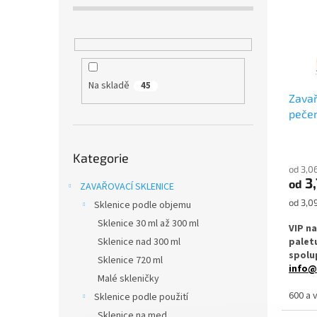
s
o
p
d
r
u
o
k
d
t
u
ů
Na skladě
45
Zavař
k
pečen
t
ů
Přeskočit
Kategorie
kategorie
od 3,0
3
od
ZAVAŘOVACÍ SKLENICE
Měrná
od 3,09
Sklenice podle objemu
cena:
Sklenice 30 ml až 300 ml
VIP n
palet
Sklenice nad 300 ml
spolu
Sklenice 720 ml
info@
Malé skleničky
Zavařo
600 a 
Sklenice podle použití
Twist 
Sklenice na med