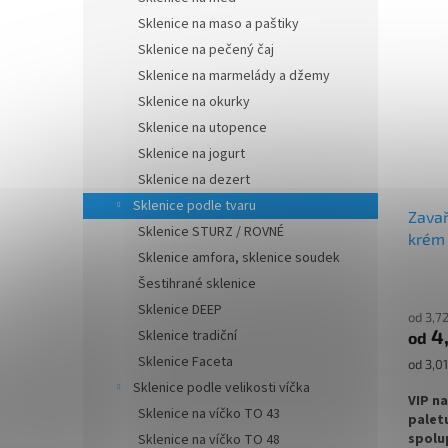
masti 
Sklenice na maso a paštiky
✅
Zava
Sklenice na pečený čaj
ml
Sklenice na marmelády a džemy
Sklenice na okurky
✅ Twis
uzavře
Sklenice na utopence
Sklenice na jogurt
✅ Různ
Sklenice na dezert
objedn
Sklenice podle tvaru
Zavař
✅ Ideá
Sklenice STURZ / ROVNÉ
krém
másla
Sklenice amfora, sklenice soudek
Šestihrané sklenice
✅
Pale
Sklenice DEEP
od 3,7
objed
4
Sklenice tradiční
od
Sklenice Faceta
Měrná
od 3,01
cena:
Sklenice podle velikosti víčka
VIP n
Sklenice na víčko TO 43
palet
spolu
Sklenice na víčko TO 48