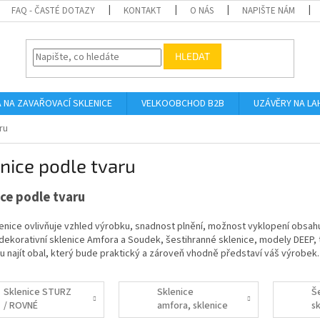
FAQ - ČASTÉ DOTAZY
KONTAKT
O NÁS
NAPIŠTE NÁM
HLEDAT
A NA ZAVAŘOVACÍ SKLENICE
VELKOOBCHOD B2B
UZÁVĚRY NA LA
ru
nice podle tvaru
ice podle tvaru
enice ovlivňuje vzhled výrobku, snadnost plnění, možnost vyklopení obsahu
ekorativní sklenice Amfora a Soudek, šestihranné sklenice, modely DEEP, 
najít obal, který bude praktický a zároveň vhodně představí váš výrobek.
Sklenice STURZ
Sklenice
Š
/ ROVNÉ
amfora, sklenice
s
soudek