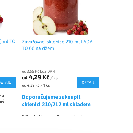
2) ml TO
Zavařovací sklenice 210 ml LADA
TO 66 na džem
od 3,55 Kč bez DPH
4,29 Kč
od
/ ks
DETAIL
DETAIL
Měrná
od 4,29 Kč / 1 ks
cena:
nu
Doporučujeme zakoupit
lné
sklenici 210/212 ml skladem
VIP nabídka při odběru nad jednu
paletu produktů nebo pravidelné
Off TO 66
spolupráci !!! Kontaktujte nás :
štiky