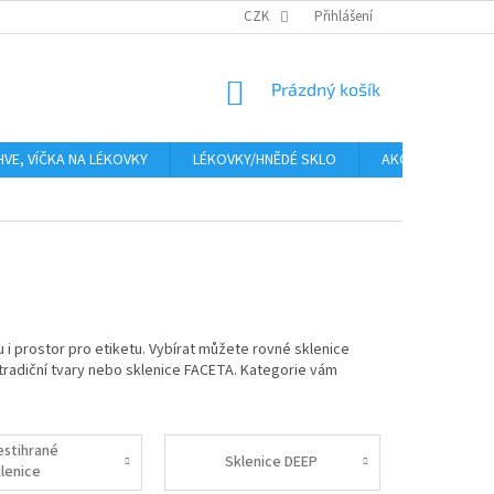
PLATBA
CENA ZA DOPRAVU
CZK
OBCHODNÍ PODMÍNKY
Přihlášení
GDPR
NÁKUPNÍ
Prázdný košík
KOŠÍK
HVE, VÍČKA NA LÉKOVKY
LÉKOVKY/HNĚDÉ SKLO
AKCE
Moje
 i prostor pro etiketu. Vybírat můžete rovné sklenice
tradiční tvary nebo sklenice FACETA. Kategorie vám
estihrané
Sklenice DEEP
klenice