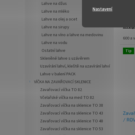
Lahve na džus
cena:
Nastavení
VIP n
Lahve na mléko
palet
Lahve na olej a ocet
spolup
info@
Lahve na sirupy
Lahve na víno a lahve na medovinu
Zavařo
600 a 
Lahve na vodu
vhodná
pečený
Ostatní lahve
Tip
Skleněné lahve s uzávěrem
✅
Zava
Uzavírání lahví, kleště na uzavírání lahví
ml
Lahve v balení PACK
✅ Twis
VÍČKA NA ZAVAŘOVACÍ SKLENICE
rukou
Zavařovací víčka TO 82
✅ Různ
Včelařské víčka na med TO 82
objedn
Zavařovací víčka na sklenice TO 38
Zavař
Zavařovací víčka na sklenice TO 43
✅ Jako
/ ROV
Zavařovací víčka na sklenice TO 48
ořech
marm
Zavařovací víčka na sklenice TO 53
✅ Skle