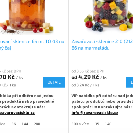
ovací sklenice 65 ml TO 43 na
Zavařovací sklenice 210 (21
ý čaj
66 na marmeládu
6 Kč bez DPH
od 3,55 Kč bez DPH
,70 Kč
4,29 Kč
od
/ ks
/ ks
DETAIL
Měrná
 Kč / 1 ks
od 3,24 Kč / 1 ks
cena:
abídka při odběru nad jednu
VIP nabídka při odběru nad jed
u produktů nebo pravidelné
paletu produktů nebo pravide
práci! Kontaktujte nás:
spolupráci !!! Kontaktujte nás :
zavarovacisklo.cz
info@zavarovacisklo.cz
vací sklenice 65 ml s uzávěrem
více
36
144
288
Zavařovací sklenice 210 ml Twist 
300 a více
35
140
Off 43, vhodná pro med, krémy,
je ideální pro marmelády, med, pa