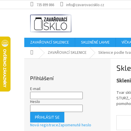
Přejít
735 899 866
info@zavarovacisklo.cz
na
obsah
ZAVAŘOVACÍ SKLENICE
SKLENĚNÉ LAHVE
VÍČK
Domů
ZAVAŘOVACÍ SKLENICE
Sklenice podle tva
P
Skle
o
s
Přihlášení
Sklen
t
r
E-mail
Tvar skl
a
STURZ, d
n
Heslo
pomohou 
n
í
PŘIHLÁSIT SE
p
Nová registrace
Zapomenuté heslo
a