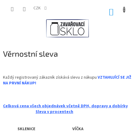
Přejít
na
CZK
NÁKUP
obsah
KOŠÍK
Věrnostní sleva
Každý registrovaný zákazník získává slevu z nákupu
VZTAHUJÍCÍ SE JIŽ
NA PRVNÍ NÁKUP!
Celková cena všech objednávek včetně DPH, dopravy a dobírky
Sleva v procentech
SKLENICE VÍČKA