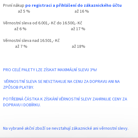
První nákup
po registraci a přihlášení do zákaznického účtu
až 5 % až 16 %
Věrnostní sleva od 6.001,- Kč do 16.500,- Kč
až 6 % až 17 %
Věrnostní sleva nad 16.501,- Kč
až 7 % až 18%
PRO CELÉ PALETY LZE ZÍSKAT MAXIMÁLNÍ SLEVU 3%!
VĚRNOSTNÍ SLEVA SE NEVZTAHUJE NA CENU ZA DOPRAVU ANI NA
ZPŮSOB PLATBY.
POTŘEBNÁ ČÁSTKA K ZÍSKÁNÍ VĚRNOSTNÍ SLEVY ZAHRNUJE CENY ZA
DOPRAVU I DOBÍRKU.
Na vybrané akční zboží se nevztahují zákaznické ani věrnostní slevy.