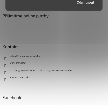
Odmítnout
Přijímáme online platby
Kontakt
info
@
zavarovacisklo.cz
735 899 866
https://www.facebook.com/zavarovacisklo
zavarovacisklo
Facebook