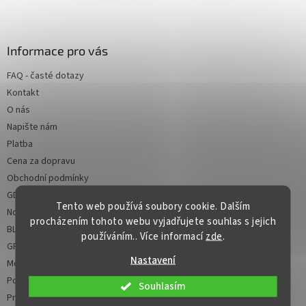
Z
á
p
a
Informace pro vás
t
FAQ - časté dotazy
í
Kontakt
O nás
Napište nám
Platba
Cena za dopravu
Obchodní podmínky
GDPR
Tento web používá soubory cookie. Dalším
Novinky
procházením tohoto webu vyjadřujete souhlas s jejich
BLOG
používáním.. Více informací
zde
.
GPSR
Nastavení
Moje objednávka
Použití umělé inteligence (AI)
Souhlasím
Prohlášení o přístupnosti