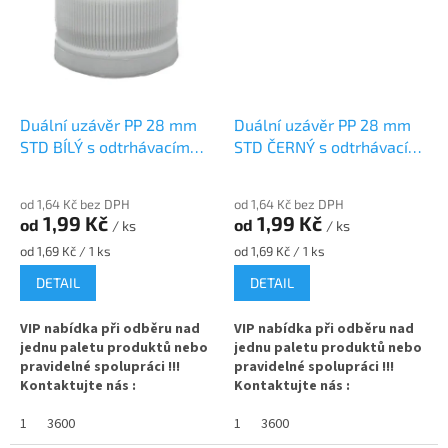
otevření lahve
otevření lahve
✅ Plastové víčko s pojistným
✅ Plastové víčko s pojistným
kroužkem
kroužkem
✅ Různé varianty víček
✅ Různé varianty víček
Duální uzávěr PP 28 mm
Duální uzávěr PP 28 mm
objednejte
ZDE
objednejte
ZDE
STD BÍLÝ s odtrhávacím
STD ČERNÝ s odtrhávacím
✅ Víčka skladem a ihned k
✅ Víčka skladem a ihned k
kroužkem
kroužkem
odeslání!
odeslání!
od 1,64 Kč bez DPH
od 1,64 Kč bez DPH
1,99 Kč
1,99 Kč
od
od
/ ks
/ ks
Měrná
Měrná
od 1,69 Kč / 1 ks
od 1,69 Kč / 1 ks
cena:
cena:
DETAIL
DETAIL
VIP nabídka při odběru nad
VIP nabídka při odběru nad
jednu paletu produktů nebo
jednu paletu produktů nebo
pravidelné spolupráci !!!
pravidelné spolupráci !!!
Kontaktujte nás :
Kontaktujte nás :
info@zavarovacisklo.cz
info@zavarovacisklo.cz
1
3600
1
3600
✅
Uzávěr na skleněnou lahev
✅
Uzávěr na skleněnou lahev