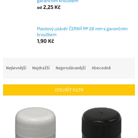
garančním kroužkem
2,25 Kč
od
Plastový uzávěr ČERNÝ PP 28 mm s garančním
kroužkem
1,90 Kč
Ř
a
Nejlevnější
Nejdražší
Nejprodávanější
Abecedně
z
e
n
OTEVŘÍT FILTR
í
p
V
r
ý
o
p
d
i
u
s
k