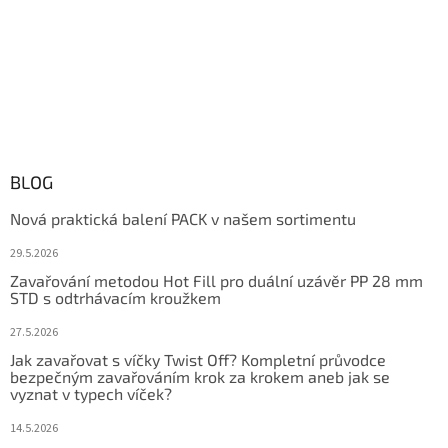
BLOG
Nová praktická balení PACK v našem sortimentu
29.5.2026
Zavařování metodou Hot Fill pro duální uzávěr PP 28 mm
STD s odtrhávacím kroužkem
27.5.2026
Jak zavařovat s víčky Twist Off? Kompletní průvodce
bezpečným zavařováním krok za krokem aneb jak se
vyznat v typech víček?
14.5.2026