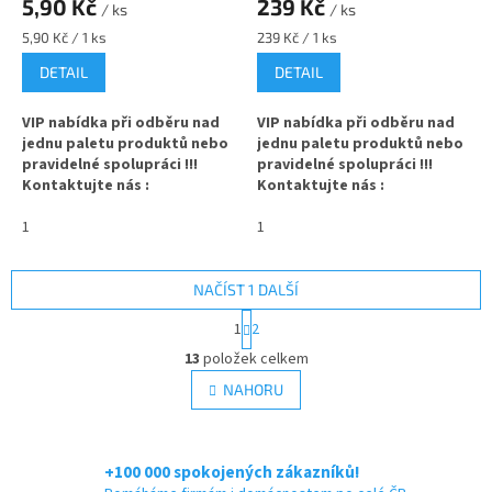
5,90 Kč
239 Kč
/ ks
/ ks
Měrná
Měrná
5,90 Kč / 1 ks
239 Kč / 1 ks
cena:
cena:
DETAIL
DETAIL
VIP nabídka při odběru nad
VIP nabídka při odběru nad
jednu paletu produktů nebo
jednu paletu produktů nebo
pravidelné spolupráci !!!
pravidelné spolupráci !!!
Kontaktujte nás :
Kontaktujte nás :
info@zavarovacisklo.cz
info@zavarovacisklo.cz
1
1
✅
Víčko na skleněnou lahev
✅
Kleště na zajištění
s hrdlem 28 mm
šroubovacích víček na lahvi
NAČÍST 1 DALŠÍ
✅ Šroubovací víčko pro snadné
✅ Lehce upevníte O-kroužek na
S
1
2
otevření lahve
víčku
t
O
r
13
položek celkem
v
✅ Hliníkové víčko s olejovou
✅ Slouží k ručnímu uzavírání pro
á
l
NAHORU
n
plastovou nálevkou
domácí účely
á
k
d
o
✅ Různé varianty víček
✅ Volitelně použitelné u víčka s
v
a
objednejte
ZDE
garančním kroužkem
á
+100 000 spokojených zákazníků!
c
n