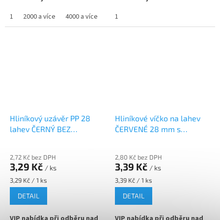
info@zavarovacisklo.cz
info@zavarovacisklo.cz
1
2000 a více
4000 a více
1
✅
Víčko na skleněnou lahev
✅
Víčko na skleněnou lahev
s hrdlem 28 mm
s hrdlem 28 mm
✅ Šroubovací víčko pro snadné
✅ Šroubovací víčko pro snadné
otevření lahve
otevření lahve
✅ Hliníkové víčko s pojistným
✅ Hliníkové víčko s pojistným
(garančním) kroužkem
(garančním) kroužkem
✅ Různé varianty víček
✅ Různé varianty víček
Hliníkový uzávěr PP 28
Hliníkové víčko na lahev
objednejte
ZDE
objednejte
ZDE
lahev ČERNÝ BEZ
ČERVENÉ 28 mm s
✅ Víčka skladem a ihned k
GARANČNÍHO KROUŽKU
garančním kroužkem
✅ Víčka skladem a ihned k
odeslání!
odeslání!
2,72 Kč bez DPH
2,80 Kč bez DPH
3,29 Kč
3,39 Kč
/ ks
/ ks
Měrná
Měrná
3,29 Kč / 1 ks
3,39 Kč / 1 ks
cena:
cena:
DETAIL
DETAIL
VIP nabídka při odběru nad
VIP nabídka při odběru nad