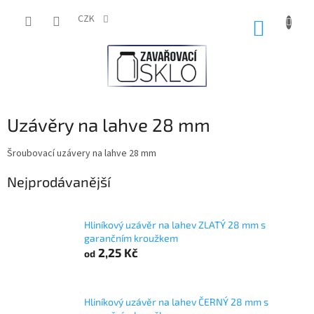
Přejít
na
CZK
NÁKUP
obsah
KOŠÍK
Uzávěry na lahve 28 mm
Šroubovací uzávery na lahve 28 mm
Nejprodávanější
Hliníkový uzávěr na lahev ZLATÝ 28 mm s
garančním kroužkem
2,25 Kč
od
Hliníkový uzávěr na lahev ČERNÝ 28 mm s