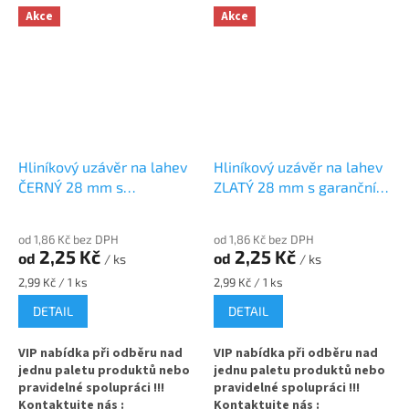
s hrdlem 28 mm
s hrdlem 28 mm
Akce
Akce
✅ Šroubovací víčko pro snadné
✅ Šroubovací víčko pro snadné
otevření lahve
otevření lahve
✅
Duální víčko s odtrhávacím
✅
Duální víčko s odtrhávacím
pojistným kroužkem
pojistným kroužkem
✅ Pro zavařování
metodou hot
✅ Pro zavařování
metodou
Hliníkový uzávěr na lahev
Hliníkový uzávěr na lahev
fill (horké plnění)
hot fill (horké plnění)
ČERNÝ 28 mm s
ZLATÝ 28 mm s garančním
✅ Víčka skladem a ihned k
✅ Víčka skladem a ihned k
garančním kroužkem
kroužkem
odeslání!
odeslání!
od 1,86 Kč bez DPH
od 1,86 Kč bez DPH
2,25 Kč
2,25 Kč
od
od
/ ks
/ ks
Měrná
Měrná
2,99 Kč / 1 ks
2,99 Kč / 1 ks
cena:
cena:
DETAIL
DETAIL
VIP nabídka při odběru nad
VIP nabídka při odběru nad
jednu paletu produktů nebo
jednu paletu produktů nebo
pravidelné spolupráci !!!
pravidelné spolupráci !!!
Kontaktujte nás :
Kontaktujte nás :