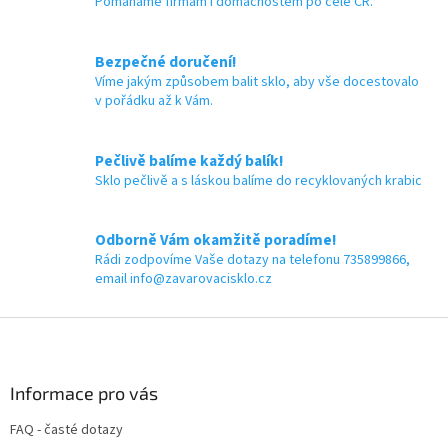
í
Pomáháme firmám i domácnostem po celé ČR.
✅ Víčka skladem a ihned k
✅ Krimpovací kleště skladem a
í
p
odeslání!
ihned k odeslání!
r
v
Bezpečné doručení!
k
Víme jakým způsobem balit sklo, aby vše docestovalo
y
v pořádku až k Vám.
v
ý
p
Pečlivě balíme každý balík!
i
Sklo pečlivě a s láskou balíme do recyklovaných krabic
s
u
Odborně Vám okamžitě poradíme!
Rádi zodpovíme Vaše dotazy na telefonu 735899866,
email info@zavarovacisklo.cz
Z
á
p
a
Informace pro vás
t
FAQ - časté dotazy
í