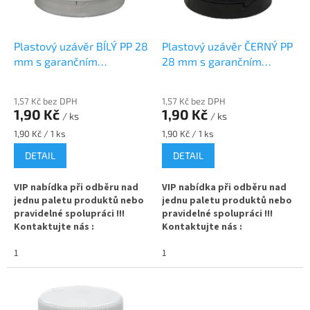
p
t
r
ů
o
d
Plastový uzávěr BÍLÝ PP 28
Plastový uzávěr ČERNÝ PP
u
mm s garančním
28 mm s garančním
k
kroužkem
kroužkem
t
1,57 Kč bez DPH
1,57 Kč bez DPH
ů
1,90 Kč
1,90 Kč
/ ks
/ ks
Měrná
Měrná
1,90 Kč / 1 ks
1,90 Kč / 1 ks
cena:
cena:
DETAIL
DETAIL
VIP nabídka při odběru nad
VIP nabídka při odběru nad
jednu paletu produktů nebo
jednu paletu produktů nebo
pravidelné spolupráci !!!
pravidelné spolupráci !!!
Kontaktujte nás :
Kontaktujte nás :
info@zavarovacisklo.cz
info@zavarovacisklo.cz
1
1
✅
uzávěr PP 28 na skleněnou
✅
uzávěr platový PP 28 na
lahev s hrdlem 28 mm
skleněnou lahev s hrdlem 28 mm
✅ Šroubovací víčko pro snadné
✅ Šroubovací víčko pro snadné