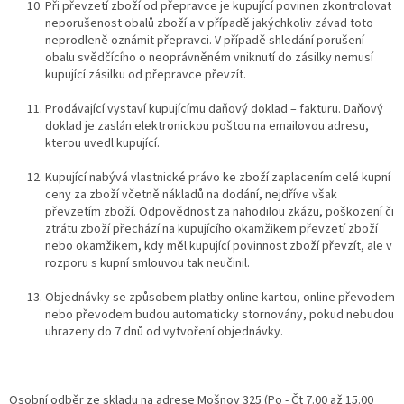
Při převzetí zboží od přepravce je kupující povinen zkontrolovat
neporušenost obalů zboží a v případě jakýchkoliv závad toto
neprodleně oznámit přepravci. V případě shledání porušení
obalu svědčícího o neoprávněném vniknutí do zásilky nemusí
kupující zásilku od přepravce převzít.
Prodávající vystaví kupujícímu daňový doklad – fakturu. Daňový
doklad je zaslán elektronickou poštou na emailovou adresu,
kterou uvedl kupující.
Kupující nabývá vlastnické právo ke zboží zaplacením celé kupní
ceny za zboží včetně nákladů na dodání, nejdříve však
převzetím zboží.
Odpovědnost za nahodilou zkázu, poškození či
ztrátu zboží přechází na kupujícího okamžikem převzetí zboží
nebo okamžikem, kdy měl kupující povinnost zboží převzít, ale v
rozporu s kupní smlouvou tak neučinil.
Objednávky se způsobem platby online kartou, online převodem
nebo převodem budou automaticky stornovány, pokud nebudou
uhrazeny do 7 dnů od vytvoření objednávky.
Osobní odběr ze skladu na adrese Mošnov 325 (Po - Čt 7.00 až 15.00