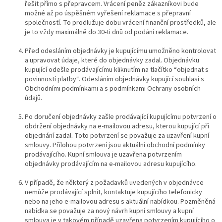
řešit přímo s přepravcem. Vrácení peněz zákazníkovi bude
možné až po úspěšném vyřešení reklamace s přepravní
společností. To prodlužuje dobu vrácení finanční prostředků, ale
je to vždy maximálně do 30-ti dnů od podání reklamace.
Před odesláním objednávky je kupujícímu umožněno kontrolovat
a upravovat údaje, které do objednávky zadal. Objednávku
kupující odešle prodávajícímu kliknutím na tlačítko “objednat s
povinností platby“. Odesláním objednávky kupující souhlasí s
Obchodními podmínkami a s podmínkami Ochrany osobních
údajů.
Po doručení objednávky zašle prodávající kupujícímu potvrzení o
obdržení objednávky na e-mailovou adresu, kterou kupující při
objednání zadal. Toto potvrzení se považuje za uzavření kupní
smlouvy. Přílohou potvrzení jsou aktuální obchodní podmínky
prodávajícího. Kupní smlouva je uzavřena potvrzením
objednávky prodávajícím na e-mailovou adresu kupujícího.
V případě, že některý z požadavků uvedených v objednávce
nemůže prodávající splnit, kontaktuje kupujícího telefonicky
nebo na jeho e-mailovou adresu s aktuální nabídkou. Pozměněná
nabídka se považuje za nový návrh kupní smlouvy a kupní
smlouva je v takovém případě uzavřena potvrzením kupujícího o