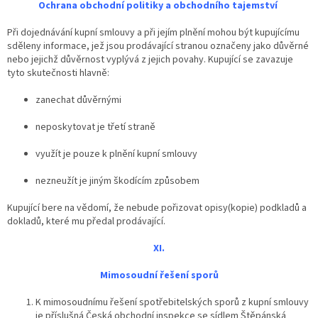
Ochrana
obchodní politiky a obchodního tajemství
Při dojednávání kupní smlouvy a při jejím plnění mohou být kupujícímu
sděleny informace, jež jsou prodávající stranou označeny jako důvěrné
nebo jejichž důvěrnost vyplývá z jejich povahy. Kupující se zavazuje
tyto skutečnosti hlavně:
zanechat důvěrnými
neposkytovat je třetí straně
využít je pouze k plnění kupní smlouvy
nezneužít je jiným škodícím způsobem
Kupující bere na vědomí, že nebude pořizovat opisy(kopie) podkladů a
dokladů, které mu předal prodávající.
XI.
Mimosoudní řešení sporů
K mimosoudnímu řešení spotřebitelských sporů z kupní smlouvy
je příslušná Česká obchodní inspekce se sídlem Štěpánská