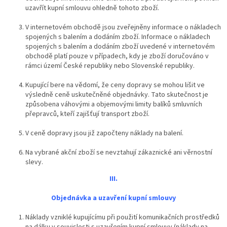
uzavřít kupní smlouvu ohledně tohoto zboží.
V internetovém obchodě jsou zveřejněny informace o nákladech
spojených s balením a dodáním zboží. Informace o nákladech
spojených s balením a dodáním zboží uvedené v internetovém
obchodě platí pouze v případech, kdy je zboží doručováno v
rámci území České republiky nebo Slovenské republiky.
Kupující bere na vědomí, že ceny dopravy se mohou lišit ve
výsledně ceně uskutečněné objednávky. Tato skutečnost je
způsobena váhovými a objemovými limity balíků smluvních
přepravců, kteří zajišťují transport zboží.
V ceně dopravy jsou již započteny náklady na balení.
Na vybrané akční zboží se nevztahují zákaznické ani věrnostní
slevy.
III.
Objednávka a uzavření kupní smlouvy
Náklady vzniklé kupujícímu při použití komunikačních prostředků