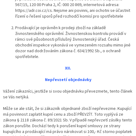
567/15, 120 00 Praha 2, IČ: 000 20 869, internetová adresa:
https://adr.coi.cz/cs.
Nejsme ani povinni, ani ochotni se účastnit
řízení o řešení sporů před rozhodčí komisí pro spotřebitele
Prodávající je oprávněn k prodeji zboží na základě
živnostenského oprávnění. Živnostenskou kontrolu provádí v
rámci své působnosti příslušný živnostenský úřad. Česká
obchodní inspekce vykonává ve vymezeném rozsahu mimo jiné
dozor nad dodržováním zákona č. 634/1992 Sb., o ochraně
spotřebitele.
XII.
Nepřevzetí objednávky
Vážení zákazníci, jestliže si svou objednávku převezmete, tento článek
se Vás netýká.
Může se ale stát, že si zákazník objednané zboží nepřevezme. Kupující
má povinnost zaplatit kupní
cenu a zboží PŘEVZÍT. Toto vyplývá ze
zákona § 2118 zákona č. 89/2021 Sb. V případě nepřevzetí zásilky tento
zákon porušíte. Dochází tedy k porušení kupní smlouvy ze strany
kupujícího a prodávající má právo nárokovat si 100,- Kč storno poplatek