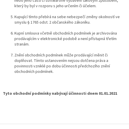
nebo jeho části či softwarové vybavení takovým způsobem,
který by byl v rozporu s jeho určením či účelem.
Kupující tímto přebírá na sebe nebezpečí změny okolností ve
smyslu § 1765 odst. 2 občanského zákoníku.
Kupní smlouva včetně obchodních podmínek je archivována
prodávajícím v elektronické podob
ě a není přístupná třetím
stranám.
Znění obchodních podmínek může prodávající měnit či
doplňovat. Tímto ustanovením nejsou dotčena práva a
povinnosti vzniklé po dobu účinnosti předchozího znění
obchodních podmínek.
Tyto obchodní podmínky nabývají účinnosti dnem 01.01.2021
Z