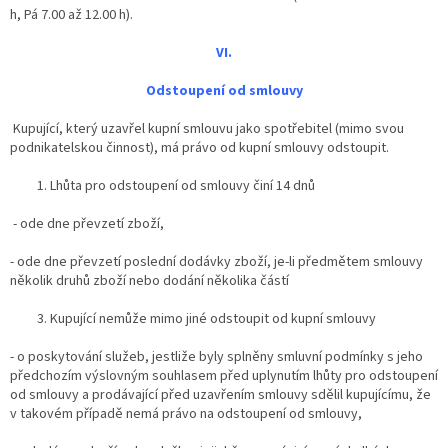
h, Pá 7.00 až 12.00 h).
VI.
Odstoupení od smlouvy
Kupující, který uzavřel kupní smlouvu jako
spotřebitel (mimo svou
podnikatelskou činnost)
,
má právo od kupní smlouvy odstoupit.
Lhůta pro odstoupení od smlouvy činí 14 dnů
- ode dne převzetí zboží,
- ode dne převzetí poslední dodávky zboží, je-li předmětem smlouvy
několik druhů zboží nebo dodání několika částí
Kupující nemůže mimo jiné odstoupit od kupní smlouvy
- o poskytování služeb, jestliže byly splněny smluvní podmínky s jeho
předchozím výslovným souhlasem před uplynutím lhůty pro odstoupení
od smlouvy a
prodávající před uzavřením smlouvy sdělil kupujícímu, že
v takovém případě nemá právo na odstoupení od smlouvy,