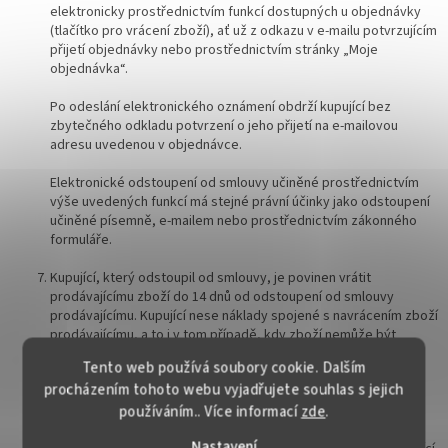
elektronicky prostřednictvím funkcí dostupných u objednávky
(tlačítko pro vrácení zboží), ať už z odkazu v e-mailu potvrzujícím
přijetí objednávky nebo prostřednictvím stránky „Moje
objednávka“.
Po odeslání elektronického oznámení obdrží kupující bez
zbytečného odkladu potvrzení o jeho přijetí na e-mailovou
adresu uvedenou v objednávce.
Elektronické odstoupení od smlouvy učiněné prostřednictvím
výše uvedených funkcí má stejné právní účinky jako odstoupení
učiněné písemně, e-mailem nebo prostřednictvím zákonného
formuláře.
Kupující, který odstoupil od smlouvy, je povinen vrátit
prodávajícímu zboží do 14 dnů od odstoupení od smlouvy
prodávajícímu. Kupující nese náklady spojené s navrácením zboží
prodávajícímu, a to i v tom případě, kdy zboží nemůže být
vráceno pro svou povahu obvyklou poštovní cestou.
Tento web používá soubory cookie. Dalším
procházením tohoto webu vyjadřujete souhlas s jejich
Odstoupí-li kupující od smlouvy, vrátí mu prodávající
bezodkladně, nejpozději však do 14 dnů od doručení zboží
používáním.. Více informací
zde
.
prodávajícímu, všechny peněžní prostředky včetně nákladů na
Nastavení