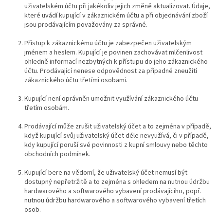
uživatelském účtu při jakékoliv jejich změně aktualizovat. Údaje,
které uvádí kupující v zákaznickém účtu a při objednávání zboží
jsou prodávajícím považovány za správné.
Přístup k zákaznickému účtu je zabezpečen uživatelským
jménem a heslem. Kupující je povinen zachovávat mlčenlivost
ohledně informací nezbytných k přístupu do jeho zákaznického
účtu. Prodávající nenese odpovědnost za případné zneužití
zákaznického účtu třetími osobami.
Kupující není oprávněn umožnit využívání zákaznického účtu
třetím osobám.
Prodávající může zrušit uživatelský účet a to zejména v případě,
když kupující svůj uživatelský účet déle nevyužívá
, či v případě,
kdy kupující poruší své povinnosti z kupní smlouvy nebo těchto
obchodních podmínek.
Kupující bere na vědomí, že uživatelský účet nemusí být
dostupný nepřetržitě a to zejména s ohledem na nutnou údržbu
hardwarového a softwarového vybavení prodávajícího, popř.
nutnou údržbu hardwarového a softwarového vybavení třetích
osob.