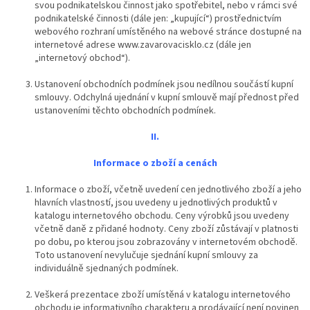
svou podnikatelskou činnost jako spotřebitel, nebo v rámci své
podnikatelské činnosti (dále jen: „kupující“) prostřednictvím
webového rozhraní umístěného na webové stránce dostupné na
internetové adrese www.zavarovacisklo.cz (dále jen
„internetový obchod“).
Ustanovení obchodních podmínek jsou nedílnou součástí kupní
smlouvy. Odchylná ujednání v kupní smlouvě mají přednost před
ustanoveními těchto obchodních podmínek.
II.
Informace o zboží a cenách
Informace o zboží, včetně uvedení cen jednotlivého zboží a jeho
hlavních vlastností, jsou uvedeny u jednotlivých produktů v
katalogu internetového obchodu. Ceny výrobků jsou uvedeny
včetně daně z přidané hodnoty. Ceny zboží zůstávají v platnosti
po dobu, po kterou jsou zobrazovány v internetovém obchodě.
Toto ustanovení nevylučuje sjednání kupní smlouvy za
individuálně sjednaných podmínek.
Veškerá prezentace zboží umístěná v katalogu internetového
obchodu je informativního charakteru a prodávající není povinen