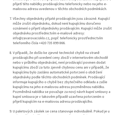
přijetí této nabídky prodávajícímu telefonicky nebo na jeho e-
mailovou adresu uvedenou v těchto obchodních podmínkách.
Všechny objednávky přijaté prodávajícím jsou závazné.
Kupující
může zrušit objednávku, dokud není kupujícímu doručeno
oznámení o přijetí objednávky prodávajícím.
Kupující může zrušit
objednávku prostřednictvím e-mailové adresy:
info@zavarovacisklo.cz, popř. telefonicky prostřednictvím
telefonního čísla +420
735 899 866.
V případě, že došlo ke zjevné technické chybě na straně
prodávajícího při uvedení ceny zboží v internetovém obchodě
nebo v průběhu objednávání, není prodávající povinen dodat
kupujícímu zboží za tuto zjevně chybnou cenu ani v případě, že
kupujícímu bylo zasláno automatické potvrzení o obdržení
objednávky podle těchto obchodních podmínek. Prodávající
informuje kupujícího o chybě bez zbytečného odkladu a zašle
kupujícímu na jeho e-mailovou adresu pozměněnou nabídku.
Pozměněná nabídka se považuje za nový návrh kupní smlouvy a
kupní smlouva je v takovém případě uzavřena potvrzením o
přijetí kupujícím na e-mailovou adresu prodávajícího.
U paletových zásilek se cena stanovuje individuálně. Pokud je u