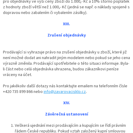
pro objednávky ve výši ceny zboží do 1.000,- Kč a 10% storno poplatek
z hodnoty zboží větší než 1.000,- Kč (jedná se např. o náklady spojené s
dopravou nebo zabalením či vybalením zásilky).
XIII.
Zrušení objednávky
Prodávající si vyhrazuje právo na zrušení objednávky u zboží, které již
není možné dodat ani nahradit jiným modelem nebo pokud se jeho cena
výrazně změnila. Prodávající spotřebitele o této situaci informuje. Byla-
li část nebo celá objednávka uhrazena, budou zákazníkovi peníze
vráceny na účet.
Pro jakékoliv další dotazy nás kontaktujte emailem na telefonním čísle
+420 735 899 866 nebo
info@zavarovacisklo.cz
.
XIV.
Závěrečná ustanovení
Veškerá ujednání mezi prodávajícím a kupujícím se řídí právním
řádem České republiky. Pokud vztah založený kupní smlouvou