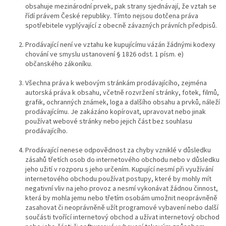
obsahuje mezinárodní prvek, pak strany sjednávají, že vztah se
řídí právem České republiky. Tímto nejsou dotčena práva
spotřebitele vyplývající z obecně závazných právních předpisů.
Prodávající nen
í ve vztahu ke kupujícímu vázán žádnými kodexy
chování ve smyslu ustanovení § 1826 odst. 1 písm. e)
občanského zákoníku.
Všechna práva k webovým stránkám prodávajícího, zejména
autorská práva k obsahu, včetně rozvržení stránky, fotek, filmů,
grafik, ochranných známek, loga a dalšího obsahu a prvků, náleží
prodávajícímu. Je zakázáno kopírovat, upravovat nebo jinak
používat webové stránky nebo jejich část bez souhlasu
prodávajícího.
Prodávající nenese odpovědnost za chyby vzniklé v důsledku
zásahů třetích osob do internetového obchodu nebo v důsledku
jeho užití v rozporu s jeho určením. Kupující nesmí při využívání
internetového obchodu používat postupy, které by mohly mít
negativní vliv na jeho provoz a nesmí vykonávat žádnou činnost,
která by mohla jemu nebo třetím osobám umožnit neoprávněně
zasahovat či neoprávněně užít programové vybavení nebo další
součásti tvořící internetový obchod a užívat internetový obchod