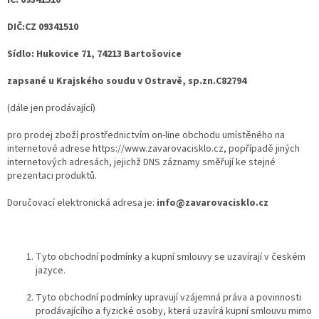
IČ: 09341510
DIČ:CZ 09341510
Sídlo: Hukovice 71, 74213 Bartošovice
zapsané u Krajského soudu v Ostravě, sp.zn.C82794
(dále jen prodávající)
pro prodej zboží prostřednictvím on-line obchodu umístěného na
internetové adrese https://www.zavarovacisklo.cz, popřípadě jiných
internetových adresách, jejichž DNS záznamy směřují ke stejné
prezentaci produktů.
Doručovací elektronická adresa je:
info@zavarovacisklo.cz
Tyto obchodní podmínky a kupní smlouvy se uzavírají
v českém
jazyce
.
Tyto obchodní podmínky upravují vzájemná práva a povinnosti
prodávajícího a fyzické osoby, která uzavírá kupní smlouvu mimo