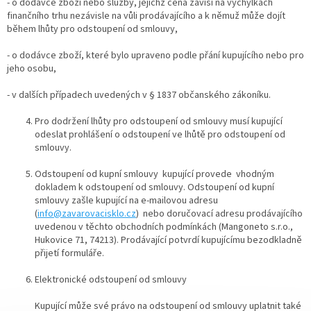
- o dodávce zboží nebo služby, jejichž cena závisí na výchylkách
finančního trhu nezávisle na vůli prodávajícího a k němuž může dojít
během lhůty pro odstoupení od smlouvy,
- o dodávce zboží, které bylo upraveno podle přání kupujícího nebo pro
jeho osobu,
- v dalších případech uvedených v § 1837 občanského zákoníku.
Pro dodržení lhůty pro odstoupení od smlouvy musí kupující
odeslat prohlášení o odstoupení ve lhůtě pro odstoupení od
smlouvy.
Odstoupení od kupní smlouvy kupující provede vhodným
dokladem k odstoupení od smlouvy. Odstoupení od kupní
smlouvy zašle kupující na e-mailovou adresu
(
info@zavarovacisklo.cz
) nebo doručovací adresu prodávajícího
uvedenou v těchto obchodních podmínkách (Mangoneto s.r.o.,
Hukovice 71, 74213). Prodávající potvrdí kupujícímu bezodkladně
přijetí formuláře.
Elektronické odstoupení od smlouvy
Kupující může své právo na odstoupení od smlouvy uplatnit také