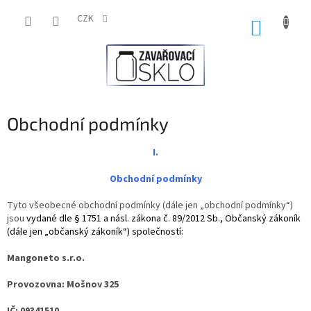
Přejít
na
CZK
NÁKUP
obsah
KOŠÍK
Obchodní podmínky
I.
Obchodní podmínky
Tyto všeobecné obchodní podmínky (dále jen „obchodní podmínky“)
jsou
vydané dle § 1751 a násl. zákona č. 89/2012 Sb., Občanský zákoník
(dále jen „občanský zákoník“) společností:
Mangoneto s.r.o.
Provozovna: Mošnov 325