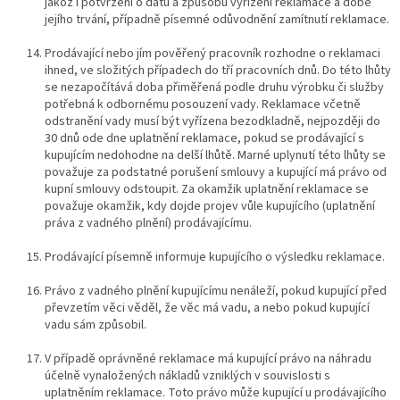
jakož i potvrzení o datu a způsobu vyřízení reklamace a době
jejího trvání, případně písemné odůvodnění zamítnutí reklamace.
Prodávající nebo jím pověřený pracovník rozhodne o reklamaci
ihned, ve složitých případech do tří pracovních dnů. Do této lhůty
se nezapočítává doba přiměřená podle
druhu výrobku či služby
potřebná k odbornému posouzení vady. Reklamace včetně
odstranění vady musí být vyřízena bezodkladně, nejpozději do
30 dnů ode dne uplatnění reklamace, pokud se prodávající s
kupujícím nedohodne na delší lhůtě. Marné uplynutí této lhůty se
považuje za podstatné porušení smlouvy a kupující má právo od
kupní smlouvy odstoupit. Za okamžik uplatnění reklamace se
považuje okamžik, kdy dojde projev vůle kupujícího (uplatnění
práva z vadného plnění) prodávajícímu.
Prodávající písemně informuje kupujícího o výsledku reklamace.
Právo z vadného plnění kupujícímu nenáleží, pokud kupující před
převzetím věci věděl, že věc má vadu
, a nebo
pokud kupující
vadu sám způsobil.
V případě oprávněné reklamace má kupující právo na náhradu
účelně vynaložených nákladů vzniklých v souvislosti s
uplatněním reklamace. Toto právo může kupující u prodávajícího