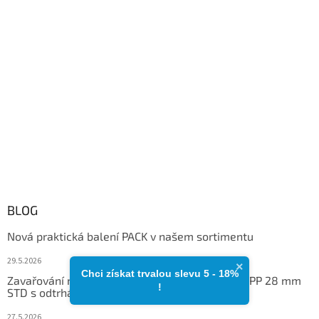
BLOG
Nová praktická balení PACK v našem sortimentu
29.5.2026
×
Chci získat trvalou slevu 5 - 18%​
Zavařování metodou Hot Fill pro duální uzávěr PP 28 mm
!
STD s odtrhávacím kroužkem
27.5.2026