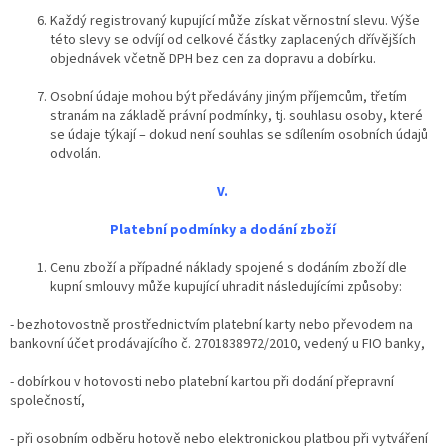
Každý registrovaný kupující může získat věrnostní slevu. Výše
této slevy se odvíjí od celkové částky zaplacených dřívějších
objednávek včetně DPH bez cen za dopravu a dobírku.
Osobní údaje mohou být předávány jiným příjemcům, třetím
stranám na základě právní podmínky, tj. souhlasu osoby, které
se údaje týkají – dokud není souhlas se sdílením osobních údajů
odvolán.
V.
Platební podmínky a dodání zboží
Cenu zboží a případné náklady spojené s dodáním zboží dle
kupní smlouvy může kupující uhradit následujícími způsoby:
- bezhotovostně prostřednictvím platební karty nebo převodem na
bankovní účet prodávajícího č. 2701838972/2010, vedený u FIO banky,
- dobírkou v hotovosti nebo platební kartou při dodání přepravní
společností,
- při osobním odběru hotově nebo elektronickou platbou při vytváření