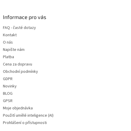
á
p
a
Informace pro vás
t
FAQ - časté dotazy
í
Kontakt
O nás
Napište nám
Platba
Cena za dopravu
Obchodní podmínky
GDPR
Novinky
BLOG
GPSR
Moje objednávka
Použití umělé inteligence (AI)
Prohlášení o přístupnosti