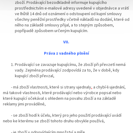
zboží. Prodávající bezodkladně informuje kupujícího
prostřednictvím e-mailové adresy uvedené v objednávce a vrátí
ve lhůtě 14 dnů od oznámení o odstoupení od kupní smlouvy
všechny peněžní prostředky včetně nákladů na dodání, které od
něho na základě smlouvy přijal, a to stejným způsobem,
popřípadě způsobem určeným kupujícím.
VII.
Práva z vadného plnění
Prodávající se zavazuje kupujícímu, že zboží při převzetí nemá
vady. Zejména prodávající zodpovídá za to, že v době, kdy
kupující zboží převzal,
- má zboží vlastnosti, které si strany ujednaly
,
a chybí-li ujednání,
má takové vlastnosti, které prodávající nebo výrobce popsal nebo
které kupující očekával s ohledem na povahu zboží a na základě
reklamy jimi prováděné,
- se zboží hodí k účelu, který pro jeho použití prodávající uvádí
nebo ke kterému se zboží tohoto druhu obvykle používá,
- je zboží v odpovídajícím množství a míře