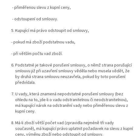
- přiměřenou slevu z kupní ceny,
- odstoupení od smlouvy.
Kupující má právo odstoupit od smlouvy,
- pokud má zboží podstatnou vadu,
- při větším počtu vad zboží.
Podstatné je takové porušení smlouvy, o němž strana porušující
smlouvu již při uzavření smlouvy věděla nebo musela vědět, že
by druhá strana smlouvu neuzavřela, pokud by toto porušení
předvídala.
U vady, která znamená nepodstatné porušení smlouvy (bez
ohledu na to, jde-li o vadu odstranitelnou či neodstranitelnou),
má kupující nárok na odstranění vady nebo přiměřenou slevu z
kupní ceny.
Má-li zboží větší počet vad (zpravidla nejméně tři vady
současně), má kupující právo uplatnit požadavek na slevu z kupní
ceny, výměnu zboží nebo odstoupit od smlouvy.