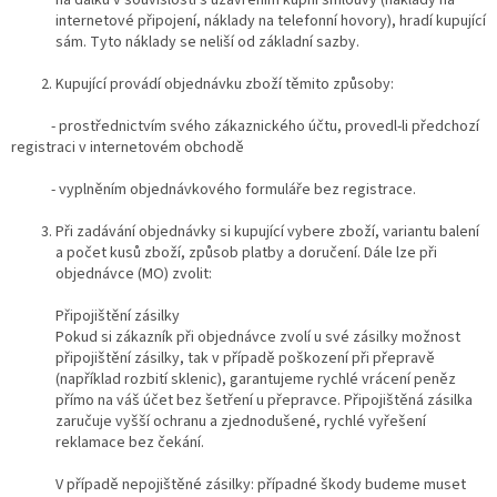
na dálku v souvislosti s uzavřením kupní smlouvy (náklady na
internetové připojení, náklady na telefonní hovory), hradí kupující
sám. Tyto náklady se neliší od základní sazby.
Kupující provádí objednávku zboží těmito způsoby:
- prostřednictvím svého zákaznického účtu, provedl-li předchozí
registraci v internetovém obchodě
- vyplněním objednávkového formuláře bez registrace.
Při zadávání objednávky si kupující vybere zboží, variantu balení
a počet kusů zboží, způsob platby a doručení. Dále lze při
objednávce (MO) zvolit:
Připojištění zásilky
Pokud si zákazník při objednávce zvolí u své zásilky možnost
připojištění zásilky, tak v případě poškození při přepravě
(například rozbití sklenic), garantujeme rychlé vrácení peněz
přímo na váš účet bez šetření u přepravce. Připojištěná zásilka
zaručuje vyšší ochranu a zjednodušené, rychlé vyřešení
reklamace bez čekání.
V případě nepojištěné zásilky: případné škody budeme muset