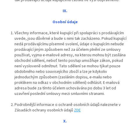
tak prodávající účtuje kupujícímu částku ve výši dopravného.
IX.
Osobní údaje
Všechny informace, které kupující při spolupráci s prodávajícím
uvede, jsou důvěrné a bude s nimi tak zacházeno. Pokud kupující
nedá prodávajícímu písemné svolení, údaje o kupujícím nebude
prodávající jiným způsobem než za účelem plnění ze smlouvy
používat, vyjma e-mailové adresy, na kterou mohou být zasílána
obchodní sdělení, neboť tento postup umožňuje zákon, pokud
není vysloveně odmítnut. Tato sdělení se mohou týkat pouze
obdobného nebo souvisejícího zboží a lze je kdykoliv
jednoduchým způsobem (zasláním dopisu, e-mailu nebo
proklikem na odkaz v obchodním sdělení) odhlásit. E-mailová
adresa bude za tímto účelem uchovávána po dobu 3 let od
uzavření poslední smlouvy mezi smluvními stranami.
Podrobnější informace o ochraně osobních údajů naleznete v
Zásadách ochrany osobních údajů
ZDE
X.