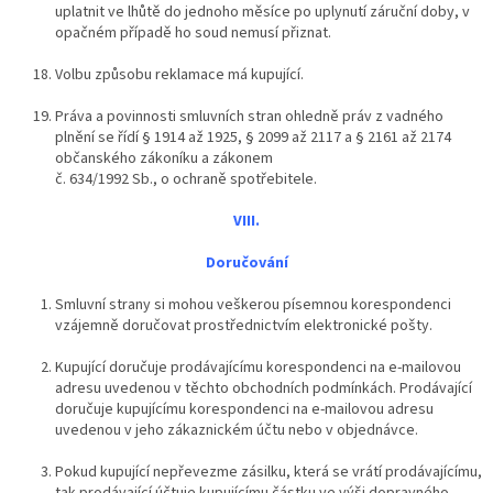
uplatnit ve lhůtě do jednoho měsíce po uplynutí záruční doby, v
opačném případě ho soud nemusí přiznat.
Volbu způsobu reklamace má kupující.
Práva a povinnosti smluvních stran ohledně práv z vadného
plnění se řídí § 1914 až 1925, § 2099 až 2117 a § 2161 až 2174
občanského zákoníku a zákonem
č. 634/1992 Sb., o ochraně spotřebitele.
VIII.
Doručování
Smluvní strany si mohou veškerou písemnou korespondenci
vzájemně doručovat prostřednictvím elektronické pošty.
Kupující doručuje prodávajícímu korespondenci na e-mailovou
adresu uvedenou v těchto obchodních podmínkách. Prodávající
doručuje kupujícímu korespondenci na e-mailovou adresu
uvedenou v jeho zákaznickém účtu nebo v objednávce.
Pokud kupující nepřevezme zásilku, která se vrátí prodávajícímu,