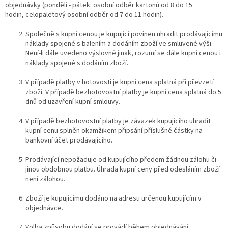
objednávky (p
ondělí - pátek:
osobní odběr kartonů od 8 do 15
hodin,
celopaletový osobní odběr od 7 do 11 hodin).
Společně s kupní cenou je kupující povinen uhradit prodávajícímu
náklady spojené s balením a dodáním zboží ve smluvené výši.
Není-li dále uvedeno výslovně jinak, rozumí se dále kupní cenou i
náklady spojené s dodáním zboží.
V případě platby v hotovosti je kupní cena splatná při převzetí
zboží. V případě bezhotovostní platby je kupní cena splatná do 5
dnů od uzavření kupní smlouvy.
V případě bezhotovostní platby je závazek kupujícího uhradit
kupní cenu splněn okamžikem připsání příslušné částky na
bankovní účet prodávajícího.
Prodávající nepožaduje od kupujícího předem žádnou zálohu či
jinou obdobnou platbu. Úhrada kupní ceny před odesláním zboží
není zálohou.
Zboží je kupujícímu dodáno na adresu určenou kupujícím v
objednávce.
Volba způsobu dodání se provádí během objednávání