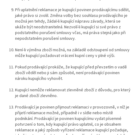
Při uplatnění reklamace je kupující povinen prodávajícímu sdělit,
jaké právo si zvolil. Změna volby bez souhlasu prodávajícího je
možná jen tehdy, žádal-li kupující nápravu závady, která se
ukáže být neodstranitelná. Nezvolí-li kupující si své právo z
podstatného porušení smlouvy včas, má práva stejná jako při
nepodstatném porušení smlouvy.
Není-li výměna zboží možná, na základě odstoupení od smlouvy
může kupující požadovat vrácení kupní ceny v plné výši.
Pokud prodávající prokáže, že kupující před převzetím o vadě
zboží věděl nebo ji sám způsobil, není prodávající povinen
nároku kupujícího vyhovět.
Kupující nemůže reklamovat zlevněné zboží z důvodu, pro který
je dané zboží zlevněno.
Prodávající je povinen přijmout reklamaci v provozovně, v níž je
přijetí reklamace možné, případně i v sídle nebo místě
podnikání. Prodávající je povinen kupujícímu vydat písemné
potvrzení o tom, kdy kupující právo uplatnil, co je obsahem
reklamace a jaký způsob vyřízení reklamace kupující požaduje,