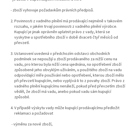
- zboží vyhovuje požadavkům právních předpisů.
Povinnosti z vadného plnění má prodávající nejméně v takovém
rozsahu, v jakém trvají povinnosti z vadného plnění výrobce.
Kupující je jinak oprávněn uplatnit právo z vady, která se
vyskytne u spotřebního zboží v době dvaceti čtyř měsíců od
převzetí.
Ustanovení uvedená v předchozím odstavci obchodních
podmínek se nepoužijí u zboží prodávaného za nižší cenu na
vadu, pro kterou byla nižší cena ujednána, na opotřebení zboží
způsobené jeho obvyklým užíváním, u použitého zboží na vadu
odpovídající míře používání nebo opotřebení, kterou zboží mělo
při převzetí kupujícím
,
nebo vyplývá-li to z povahy zboží. Právo z
vadného plnění kupujícímu nenáleží, pokud před převzetím zboží
věděl, ž
e zboží má vadu, anebo pokud vadu sám kupující
způsobil.
V případě výskytu vady může kupující prodávajícímu předložit
reklamaci a požadovat
- výměnu za nové zboží,