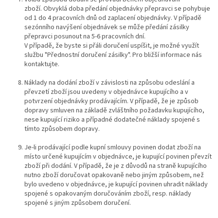
zboží.
Obvyklá doba předání objednávky přepravci se pohybuje
od 1 do 4 pracovních dnů od zaplacení objednávky. V případě
sezónního navýšení objednávek se může předání zásilky
přepravci posunout na 5-6 pracovních dní.
V případě, že byste si přáli doručení uspíšit, je možné využít
službu "Přednostní doručení zásilky". Pro bližší informace nás
kontaktujte.
Náklady na dodání zboží v závislosti na způsobu odeslání a
převzetí zboží jsou uvedeny v objednávce kupujícího a v
potvrzení objednávky prodávajícím. V případě, že je způsob
dopravy smluven na základě zvláštního požadavku kupujícího,
nese kupující riziko a případné dodatečné náklady spojené s
tímto způsobem dopravy.
Je-li prodávající podle kupní smlouvy povinen dodat zboží na
místo určené kupujícím v objednávce, je kupující povinen převzít
zboží při dodání. V případě, že je z důvodů na straně kupujícího
nutno zboží doručovat opakovaně nebo jiným způsobem, než
bylo uvedeno v objednávce, je kupující povinen uhradit náklady
spojené s opakovaným doručováním zboží, resp. náklady
spojené s jiným způsobem doručení.