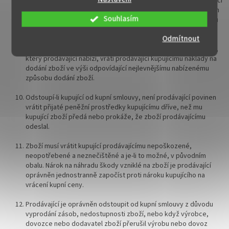
dodání, které od něho přijal, a to stejným způsobem.
Prodávající
vrátí kupujícímu přijaté peněžní prostředky jiným způsobem jen
Souhlasím
tehdy, pokud s tím kupující souhlasí a pokud mu tím nevzniknou
další náklady.
Odmítnout
Jestliže kupující zvolil jiný než nejlevnější způsob dodání zboží,
který prodávající nabízí, vrátí prodávající kupujícímu náklady na
dodání zboží ve výši odpovídající nejlevnějšímu nabízenému
způsobu dodání zboží.
Odstoupí-li kupující od kupní smlouvy, není prodávající povinen
vrátit přijaté peněžní prostředky kupujícímu dříve, než mu
kupující zboží předá nebo prokáže, že zboží prodávajícímu
odeslal.
Zboží musí vrátit kupující prodávajícímu nepoškozené,
neopotřebené a neznečištěné a je-li to možné, v původním
obalu. Nárok na náhradu škody vzniklé na zboží je prodávající
oprávněn jednostranně započíst proti nároku kupujícího na
vrácení kupní ceny.
Prodávající je oprávněn odstoupit od kupní smlouvy z důvodu
vyprodání zásob, nedostupnosti zboží, nebo když výrobce,
dovozce nebo dodavatel zboží přerušil výrobu nebo dovoz