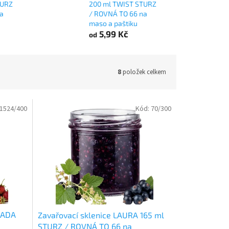
TURZ
200 ml TWIST STURZ
a
/ ROVNÁ TO 66 na
maso a paštiku
5,99 Kč
od
8
položek celkem
1524/400
Kód:
70/300
 LADA
Zavařovací sklenice LAURA 165 ml
STURZ / ROVNÁ TO 66 na