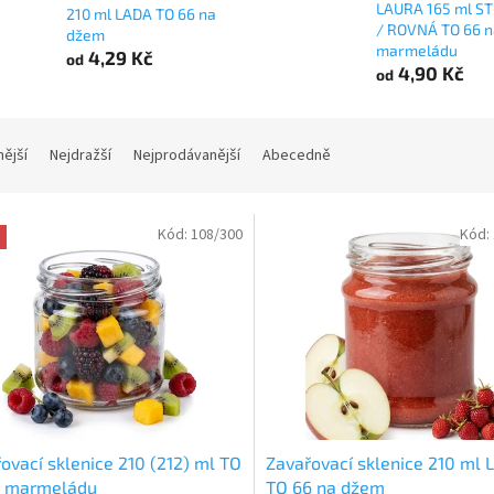
LAURA 165 ml S
210 ml LADA TO 66 na
/ ROVNÁ TO 66 n
džem
marmeládu
4,29 Kč
od
4,90 Kč
od
nější
Nejdražší
Nejprodávanější
Abecedně
Kód:
108/300
Kód:
ovací sklenice 210 (212) ml TO
Zavařovací sklenice 210 ml
a marmeládu
TO 66 na džem