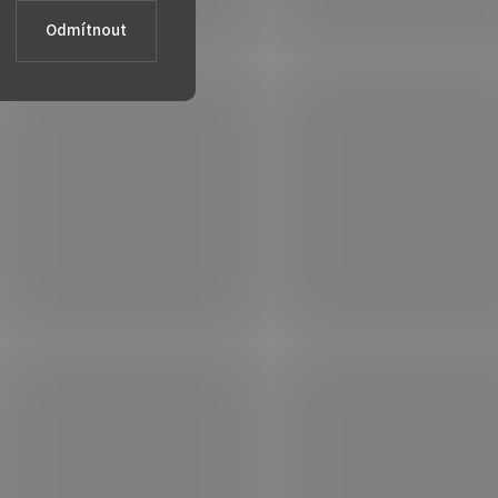
řete
Odmítnout
ici
emy,