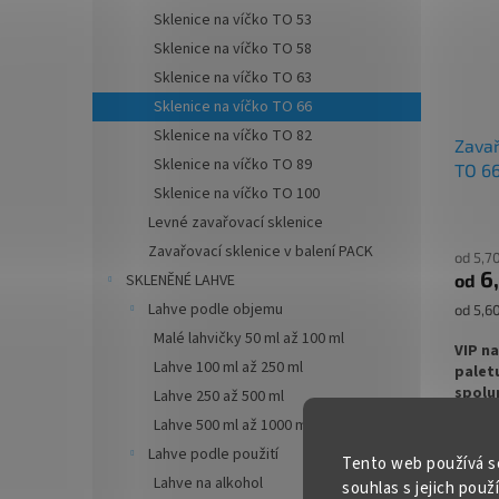
✅ Twis
Sklenice na víčko TO 53
rukou
Sklenice na víčko TO 58
Sklenice na víčko TO 63
✅ Různ
objedn
Sklenice na víčko TO 66
Sklenice na víčko TO 82
Zavař
✅ Jako
Sklenice na víčko TO 89
TO 6
ořech
Sklenice na víčko TO 100
✅
Pale
Levné zavařovací sklenice
Zavařovací sklenice v balení PACK
objed
od 5,7
6
od
SKLENĚNÉ LAHVE
Lahve podle objemu
Měrná
od 5,60
cena:
Malé lahvičky 50 ml až 100 ml
VIP n
Lahve 100 ml až 250 ml
palet
spolup
Lahve 250 až 500 ml
info@
Lahve 500 ml až 1000 ml / 1 l
Lahve podle použití
Zavařo
300 a 
Tento web používá s
DEEP 
Lahve na alkohol
souhlas s jejich použ
pesto,