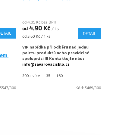
marmeládu
od 4,05 Kč bez DPH
4,90 Kč
od
/ ks
DETAIL
DETAIL
Měrná
od 3,60 Kč / 1 ks
cena:
VIP nabídka při odběru nad jednu
paletu produktů nebo pravidelné
adem
spolupráci !!! Kontaktujte nás :
info@zavarovacisklo.cz
nu
lné
Zavařovací sklenice LAURA 165 ml STURZ s
300 a více
35
160
rovnou vnitřní hranou je ideální pro
marmelády, džemy, paštiky nebo med.
5547/300
Kód:
5469/300
Menší sklenice vhodná pro domácí
Off TO 66
zavařování i profesionální výrobce
my,
potravin.
eninu.
✅
Zavařovací sklenice 165 ml s rovnou
dnosti
vnitřní hranou
✅ Twist Off šroubový uzávěr uzavřete