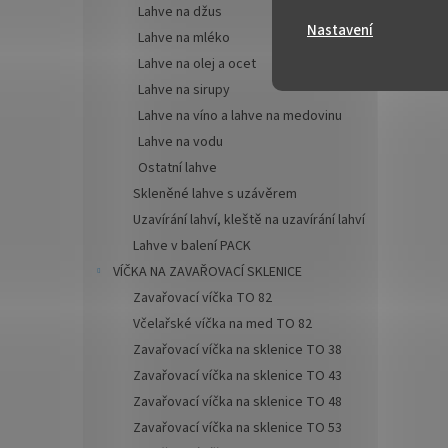
Lahve na džus
Nastavení
✅
Zava
Lahve na mléko
uzávě
Lahve na olej a ocet
Lahve na sirupy
✅ Twis
lehce 
Lahve na víno a lahve na medovinu
Lahve na vodu
✅ Různ
Ostatní lahve
objedn
Skleněné lahve s uzávěrem
Uzavírání lahví, kleště na uzavírání lahví
✅ Jako
marme
Lahve v balení PACK
VÍČKA NA ZAVAŘOVACÍ SKLENICE
✅
Pale
Zavařovací víčka TO 82
objed
Včelařské víčka na med TO 82
Zavařovací víčka na sklenice TO 38
Zavařovací víčka na sklenice TO 43
Zavařovací víčka na sklenice TO 48
Zavařovací víčka na sklenice TO 53