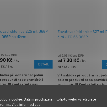
t Off šroubový uzávěr uzavřete
✅ Twist Off šroubový uzávěr uzav
rukou
á víčka TO 66 ke sklenici
✅ Různá víčka TO 66 ke sklenici o
ejte
ZDE
ZDE
ovací sklenice 225 ml DEEP
Zavařovací sklenice 327 ml
 dělaná pro masa, džemy či
✅ Jako dělaná pro paštiky nebo o
6 DEEP na džem
čirá - TO 66 DEEP
ová másla
másla
tu za výhodnější cenu
✅ Sklenice skladem a ihned k odes
nejte
ZDE
0 Kč bez DPH
od 6,03 Kč bez DPH
,90 Kč
7,30 Kč
od
/ ks
/ ks
DETAIL
Měrná
 Kč / 1 ks
od 6 Kč / 1 ks
cena:
abídka při odběru nad jednu
VIP nabídka při odběru nad jed
u produktů nebo pravidelné
paletu produktů nebo pravide
ráci !!! Kontaktujte nás :
spolupráci !!! Kontaktujte nás :
zavarovacisklo.cz
info@zavarovacisklo.cz
vací sklenice 225 ml Twist Off TO 66
více
35
140
✅
200 a více
Univerzální zavařovací sklenice 
35
105
oubory cookie. Dalším procházením tohoto webu vyjadřujete
vhodná pro med, marmelády, džemy,
íváním.. Více informací
zde
.
 ovoce nebo nakládanou zeleninu.