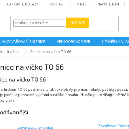
FAQ - ČASTÉ DOTAZY
KONTAKT
O NÁS
NAPIŠTE NÁM
HLEDAT
A NA ZAVAŘOVACÍ SKLENICE
VELKOOBCHOD B2B
UZÁVĚRY NA LA
ikosti víčka
Sklenice na víčko TO 66
nice na víčko TO 66
ice na víčko TO 66
 s hrdlem TO 66 patří mezi praktické obaly pro marmelády, paštiky, pesta, 
e plnění a pohodlné vybírání hustšího obsahu. Při nákupu rozlišujte běžné
typ víčka.
odávanější
Zavařovací sklen
Zavařovací sklenice