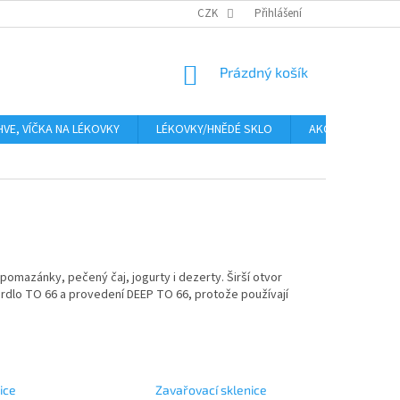
PLATBA
CENA ZA DOPRAVU
CZK
OBCHODNÍ PODMÍNKY
Přihlášení
GDPR
NÁKUPNÍ
Prázdný košík
KOŠÍK
HVE, VÍČKA NA LÉKOVKY
LÉKOVKY/HNĚDÉ SKLO
AKCE
Moje
pomazánky, pečený čaj, jogurty i dezerty. Širší otvor
 hrdlo TO 66 a provedení DEEP TO 66, protože používají
ice
Zavařovací sklenice