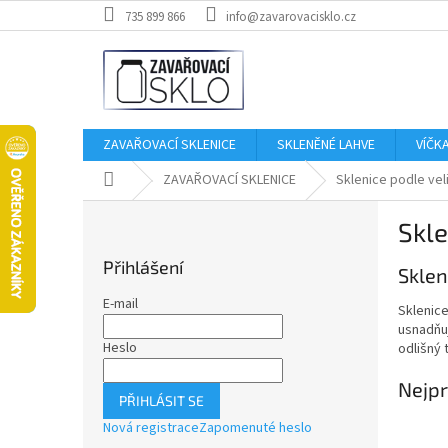
Přejít
735 899 866
info@zavarovacisklo.cz
na
obsah
ZAVAŘOVACÍ SKLENICE
SKLENĚNÉ LAHVE
VÍČK
Domů
ZAVAŘOVACÍ SKLENICE
Sklenice podle vel
P
Skle
o
s
Přihlášení
Sklen
t
r
E-mail
Sklenice
a
usnadňuj
n
Heslo
odlišný 
n
í
Nejpr
PŘIHLÁSIT SE
p
Nová registrace
Zapomenuté heslo
a