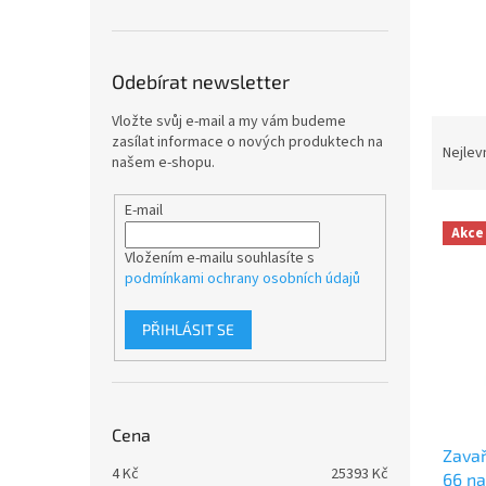
n
e
l
Odebírat newsletter
Vložte svůj e-mail a my vám budeme
Ř
zasílat informace o nových produktech na
a
Nejlev
našem e-shopu.
z
e
E-mail
V
n
Akce
ý
í
Vložením e-mailu souhlasíte s
p
p
podmínkami ochrany osobních údajů
i
r
s
o
PŘIHLÁSIT SE
p
d
r
u
o
k
d
t
u
ů
Cena
Zavař
k
4
Kč
25393
Kč
66 n
t