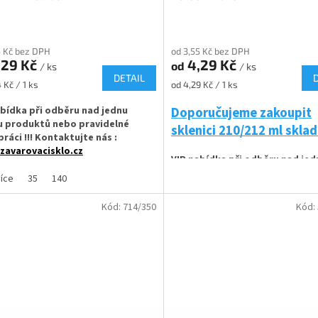
5 Kč bez DPH
od 3,55 Kč bez DPH
,29 Kč
4,29 Kč
od
/ ks
/ ks
DETAIL
Měrná
 Kč / 1 ks
od 4,29 Kč / 1 ks
cena:
abídka při odběru nad jednu
Doporučujeme zakoupit
u produktů nebo pravidelné
sklenici 210/212 ml skl
ráci !!! Kontaktujte nás :
zavarovacisklo.cz
VIP nabídka při odběru nad jed
paletu produktů nebo pravide
vací sklenice 210 ml Twist Off TO 66
více
35
140
spolupráci !!! Kontaktujte nás :
ální pro marmelády, med, paštiky
info@zavarovacisklo.cz
omácí speciality. Menší sklenice
Kód:
714/350
Kód:
 pro domácí zavařování i
Zavařovací sklenice 210 ml Twist 
ionální výrobce potravin.
vhodná pro med, marmelády, dže
pesto, ovoce nebo nakládanou zel
řovací sklenice o plnícím objemu
 200 ml
✅
Oblíbená sklenice díky své skla
210 ml
t Off šroubový uzávěr uzavřete