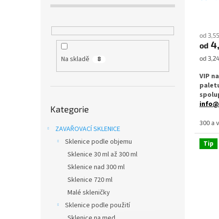
ů
od 3,5
4
od
Měrná
Na skladě
od 3,24
8
cena:
VIP n
palet
spolup
Přeskočit
info@
Kategorie
kategorie
Zavařo
300 a 
ZAVAŘOVACÍ SKLENICE
je ide
nebo d
Sklenice podle objemu
Tip
vhodná
Sklenice 30 ml až 300 ml
profes
Sklenice nad 300 ml
✅
Zava
Sklenice 720 ml
180 až
Malé skleničky
Sklenice podle použití
✅ Twis
rukou
Sklenice na med