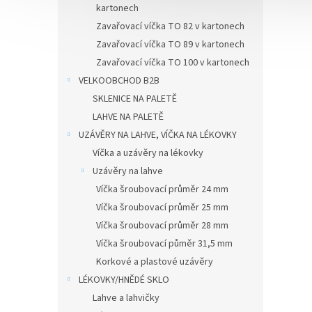
kartonech
Zavařovací víčka TO 82 v kartonech
Zavařovací víčka TO 89 v kartonech
Zavařovací víčka TO 100 v kartonech
VELKOOBCHOD B2B
SKLENICE NA PALETĚ
LAHVE NA PALETĚ
UZÁVĚRY NA LAHVE, VÍČKA NA LÉKOVKY
Víčka a uzávěry na lékovky
Uzávěry na lahve
Víčka šroubovací průměr 24 mm
Víčka šroubovací průměr 25 mm
Víčka šroubovací průměr 28 mm
Víčka šroubovací půměr 31,5 mm
Korkové a plastové uzávěry
LÉKOVKY/HNĚDÉ SKLO
Lahve a lahvičky