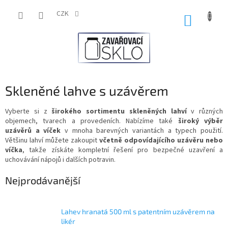
Přejít
na
CZK
NÁKUP
obsah
KOŠÍK
Skleněné lahve s uzávěrem
Vyberte si z
širokého sortimentu skleněných lahví
v různých
objemech, tvarech a provedeních. Nabízíme také
široký výběr
uzávěrů a víček
v mnoha barevných variantách a typech použití.
Většinu lahví můžete zakoupit
včetně odpovídajícího uzávěru nebo
víčka
, takže získáte kompletní řešení pro bezpečné uzavření a
uchovávání nápojů i dalších potravin.
Nejprodávanější
Lahev hranatá 500 ml s patentním uzávěrem na
likér