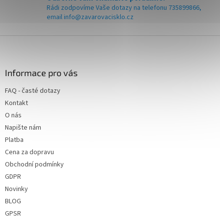
s
odeslání!
zákazníka se dočtete v
Rádi zodpovíme Vaše dotazy na telefonu 735899866,
u
našem článku:
ZDE
email info@zavarovacisklo.cz
Z
á
p
a
Informace pro vás
t
FAQ - časté dotazy
í
Kontakt
O nás
Napište nám
Platba
Cena za dopravu
Obchodní podmínky
GDPR
Novinky
BLOG
GPSR