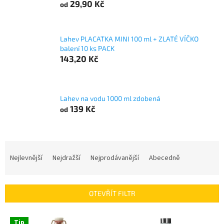
29,90 Kč
od
Lahev PLACATKA MINI 100 ml + ZLATÉ VÍČKO
balení 10 ks PACK
143,20 Kč
Lahev na vodu 1000 ml zdobená
139 Kč
od
Ř
a
Nejlevnější
Nejdražší
Nejprodávanější
Abecedně
z
e
n
OTEVŘÍT FILTR
í
p
V
r
Tip