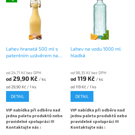
ý
o
p
d
i
u
s
k
p
t
r
ů
o
d
Lahev hranatá 500 ml s
Lahev na vodu 1000 ml
u
patentním uzávěrem na
hladká
k
likér
t
od 24,71 Kč bez DPH
od 98,35 Kč bez DPH
ů
29,90 Kč
119 Kč
od
od
/ ks
/ ks
Měrná
Měrná
od 29,90 Kč / 1 ks
od 119 Kč / 1 ks
cena:
cena:
DETAIL
DETAIL
VIP nabídka při odběru nad
VIP nabídka při odběru nad
jednu paletu produktů nebo
jednu paletu produktů nebo
pravidelné spolupráci !!!
pravidelné spolupráci !!!
Kontaktujte nás :
Kontaktujte nás :
info@zavarovacisklo.cz
info@zavarovacisklo.cz