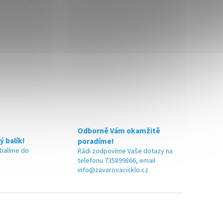
33 mm
✅ Šroubovací uzávěr na lékovky 38 mm
dukční
✅ Hliníková vložka, tepelné indukční
víčkování
 na
✅ Objednávejte z kategorie víček na
lékovky
ZDE
í!
✅ Víčko skladem a ihned k odeslání!
Odborně Vám okamžitě
ý balík!
poradíme!
 balíme do
Rádi zodpovíme Vaše dotazy na
telefonu 735899866, email
info@zavarovacisklo.cz