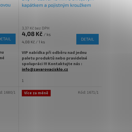
kovou
kapátkem a pojistným kroužkem
3,37 Kč bez DPH
4,08 Kč
/ ks
DETAIL
DETAIL
Měrná
4,08 Kč / 1 ks
cena:
nu
VIP nabídka při odběru nad jednu
lné
paletu produktů nebo pravidelné
spolupráci !!! Kontaktujte nás :
info@zavarovacisklo.cz
✅
Plastové víčko 18 mm na skleněnou
 lékovky
lékovku
1
 mm
✅ Šroubovací víčko pro snadné otevření
d:
1680/1
Kód:
1671/1
Více za méně
lahvičky
vou
✅ Uzávěr včetně okrajového kapátka
 na
✅ Objednávejte z kategorie víček na
lékovky
ZDE