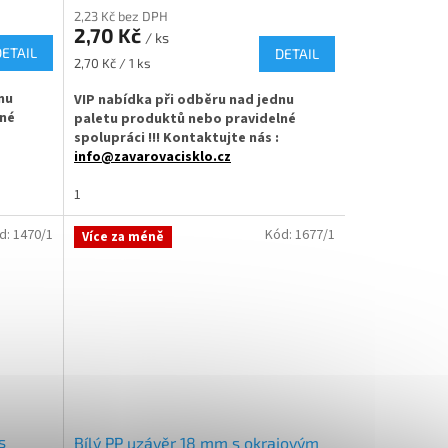
2,23 Kč bez DPH
2,70 Kč
/ ks
DETAIL
DETAIL
Měrná
2,70 Kč / 1 ks
cena:
nu
VIP nabídka při odběru nad jednu
lné
paletu produktů nebo pravidelné
spolupráci !!! Kontaktujte nás :
info@zavarovacisklo.cz
kovky
✅
1
Hliníkový uzávěr na skleněné lékovky
 mm
✅ Šroubovací víčko o průměru 18 mm
d:
1470/1
Kód:
1677/1
Více za méně
stovou
✅ Bez pojistného kroužku a s plastovou
vložkou
 na
✅ Objednávejte z kategorie víček na
lékovky
ZDE
ned k
✅ Uzávěr na lahvičky skladem a ihned k
odeslání!
s
Bílý PP uzávěr 18 mm s okrajovým