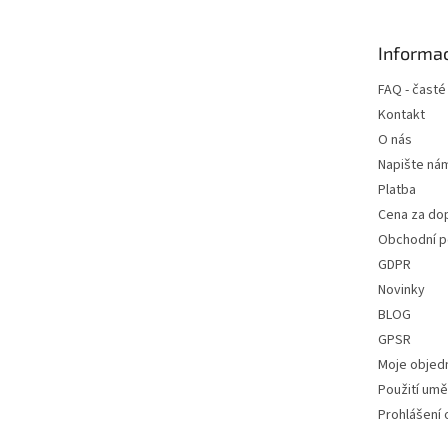
a
t
Informac
í
FAQ - časté
Kontakt
O nás
Napište ná
Platba
Cena za do
Obchodní 
GDPR
Novinky
BLOG
GPSR
Moje objed
Použití uměl
Prohlášení 