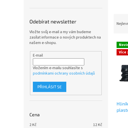
n
e
l
Ř
Odebírat newsletter
a
Nejlev
z
Vložte svůj e-mail a my vám budeme
e
zasílat informace o nových produktech na
V
n
našem e-shopu.
Novi
ý
í
Více
p
p
E-mail
i
r
s
o
Vložením e-mailu souhlasíte s
p
d
podmínkami ochrany osobních údajů
r
u
o
k
PŘIHLÁSIT SE
d
t
u
ů
Hliní
k
plast
t
Cena
ů
2
Kč
12
Kč