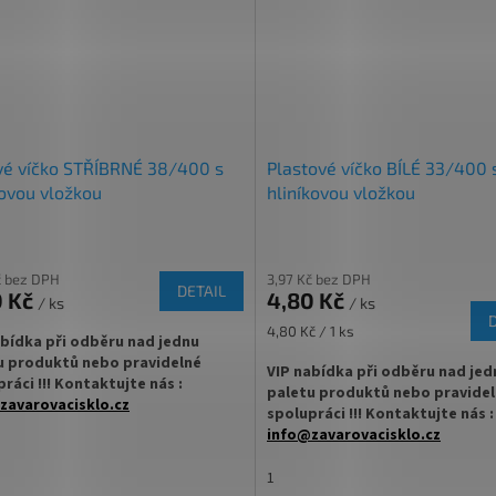
věr s prodlouženým kapátkem
✅ PP uzávěr s okrajovým kapátk
dnávejte z kategorie víček na
✅ Objednávejte z kategorie víček
ky
ZDE
lékovky
ZDE
a skladem a ihned k odeslání!
✅ Víčka skladem a ihned k odeslání
vé víčko STŘÍBRNÉ 38/400 s
Plastové víčko BÍLÉ 33/400 
ovou vložkou
hliníkovou vložkou
č bez DPH
3,97 Kč bez DPH
DETAIL
0 Kč
4,80 Kč
/ ks
/ ks
Měrná
4,80 Kč / 1 ks
abídka při odběru nad jednu
cena:
u produktů nebo pravidelné
VIP nabídka při odběru nad jed
ráci !!! Kontaktujte nás :
paletu produktů nebo pravide
zavarovacisklo.cz
spolupráci !!! Kontaktujte nás :
info@zavarovacisklo.cz
vé víčko 38/400 na skleněné
✅
Plastové víčko 33/400 na sklen
ky
lékovky
1