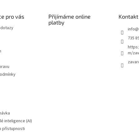
e pro vás
Přijímáme online
Kontakt
platby
 dotazy
info
@
735 8
https
m
m/zav
zavar
pravu
podmínky
návka
é inteligence (AI)
o přístupnosti