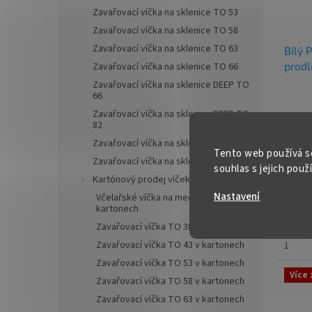
✅ Uzáv
Zavařovací víčka na sklenice TO 53
odeslá
Zavařovací víčka na sklenice TO 58
Zavařovací víčka na sklenice TO 63
Bílý 
prodl
Zavařovací víčka na sklenice TO 66
kapá
Zavařovací víčka na sklenice DEEP TO
66
Zavařovací víčka na sklenice DEEP TO
3,37 K
82
4,0
Zavařovací víčka na sklenice TO 89
Tento web používá s
Měrná
4,08 Kč
Zavařovací víčka na sklenice TO 100
cena:
souhlas s jejich použ
VIP n
Kartónový prodej víček Twist Off
palet
Nastavení
Včelařské víčka na med TO 82 v
spolup
kartonech
info@
Zavařovací víčka TO 38 v kartonech
Zavařovací víčka TO 43 v kartonech
✅
Plas
1
lékov
Zavařovací víčka TO 53 v kartonech
Více
Zavařovací víčka TO 58 v kartonech
✅ Šrou
lahvič
Zavařovací víčka TO 63 v kartonech