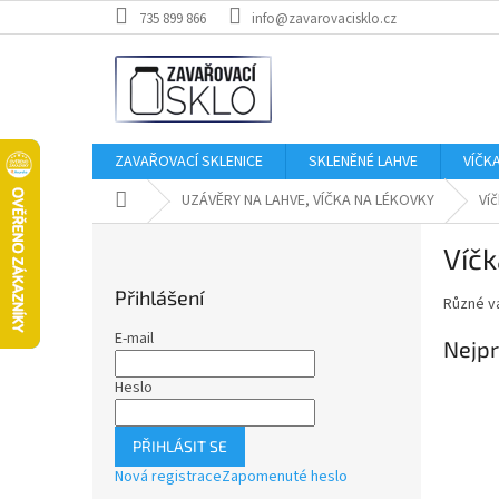
Přejít
735 899 866
info@zavarovacisklo.cz
na
obsah
ZAVAŘOVACÍ SKLENICE
SKLENĚNÉ LAHVE
VÍČK
Domů
UZÁVĚRY NA LAHVE, VÍČKA NA LÉKOVKY
Ví
P
Víčk
o
s
Přihlášení
Různé va
t
r
E-mail
Nejpr
a
n
Heslo
n
í
PŘIHLÁSIT SE
p
Nová registrace
Zapomenuté heslo
a