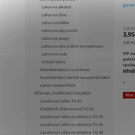
garan
Lahve na alkohol
vložk
Lahve na džus
Lahve na mléko
3,26 K
Lahve na olej a ocet
3,95
Lahve na sirupy
Měrná
3,95 Kč
Lahve na víno a lahve na medovinu
cena:
VIP n
Lahve na vodu
palet
Ostatní lahve
spolup
Skleněné lahve s uzávěrem
info@
Uzavírání lahví, kleště na uzavírání lahví
✅
Plas
1
Lahve v balení PACK
VÍČKA NA ZAVAŘOVACÍ SKLENICE
✅ Šrou
Více
Zavařovací víčka TO 82
✅ S po
Včelařské víčka na med TO 82
vložk
Zavařovací víčka na sklenice TO 38
✅ Obje
Zavařovací víčka na sklenice TO 43
lékov
Zavařovací víčka na sklenice TO 48