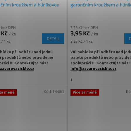
čním kroužkem a hliníkovou
garančním kroužkem a hliní
ou
vložkou
č bez DPH
3,26 Kč bez DPH
 Kč
3,95 Kč
/ ks
/ ks
DETAIL
Měrná
 / 1 ks
3,95 Kč / 1 ks
cena:
abídka při odběru nad jednu
VIP nabídka při odběru nad jed
u produktů nebo pravidelné
paletu produktů nebo pravide
ráci !!! Kontaktujte nás :
spolupráci !!! Kontaktujte nás :
zavarovacisklo.cz
info@zavarovacisklo.cz
tový uzávěr GL na skleněné lékovky
✅
Plastový uzávěr GL na skleněné
1
bovací víčko o průměru 18 mm
✅ Šroubovací víčko o průměru 18
Kód:
1446/1
Kó
 za méně
Více za méně
jistným kroužkem a hliníkovou
✅ S pojistným kroužkem a hliníko
ou
vložkou
dnávejte z kategorie víček na
✅ Objednávejte z kategorie víček
ky
ZDE
lékovky
ZDE