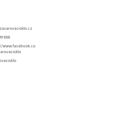
zavarovacisklo.cz
99 866
://www.facebook.co
arovacisklo
ovacisklo