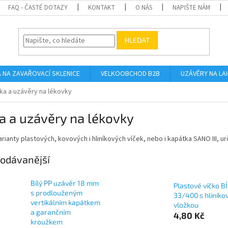
FAQ - ČASTÉ DOTAZY
KONTAKT
O NÁS
NAPIŠTE NÁM
HLEDAT
A NA ZAVAŘOVACÍ SKLENICE
VELKOOBCHOD B2B
UZÁVĚRY NA LA
čka a uzávěry na lékovky
a a uzávěry na lékovky
rianty plastových, kovových i hliníkových víček, nebo i kapátka SANO III, u
odávanější
Bílý PP uzávěr 18 mm
Plastové víčko B
s prodlouženým
33/400 s hliníko
vertikálním kapátkem
vložkou
a garančním
4,80 Kč
kroužkem