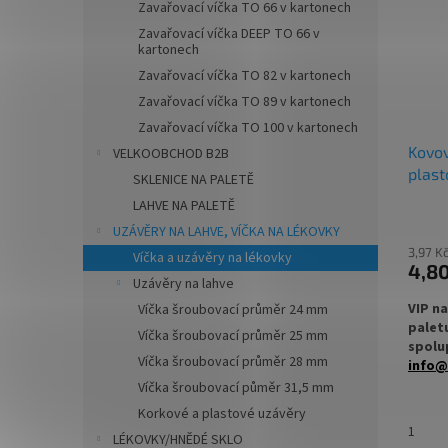
Zavařovací víčka TO 66 v kartonech
✅ Uzá
Zavařovací víčka DEEP TO 66 v
kartonech
✅ Obje
lékov
Zavařovací víčka TO 82 v kartonech
Zavařovací víčka TO 89 v kartonech
✅ Víčk
Zavařovací víčka TO 100 v kartonech
Kovo
VELKOOBCHOD B2B
plast
SKLENICE NA PALETĚ
LAHVE NA PALETĚ
UZÁVĚRY NA LAHVE, VÍČKA NA LÉKOVKY
3,97 K
Víčka a uzávěry na lékovky
4,8
Uzávěry na lahve
VIP n
Víčka šroubovací průměr 24 mm
palet
Víčka šroubovací průměr 25 mm
spolup
Víčka šroubovací průměr 28 mm
info@
Víčka šroubovací půměr 31,5 mm
✅
Kovo
Korkové a plastové uzávěry
lékov
1
LÉKOVKY/HNĚDÉ SKLO