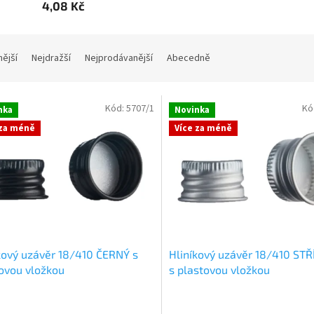
4,08 Kč
nější
Nejdražší
Nejprodávanější
Abecedně
Kód:
5707/1
Kó
nka
Novinka
 za méně
Více za méně
kový uzávěr 18/410 ČERNÝ s
Hliníkový uzávěr 18/410 ST
ovou vložkou
s plastovou vložkou