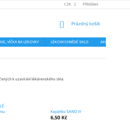
PLATBA
CENA ZA DOPRAVU
CZK
OBCHODNÍ PODMÍNKY
Přihlášení
GDPR
NÁKUPNÍ
Prázdný košík
KOŠÍK
HVE, VÍČKA NA LÉKOVKY
LÉKOVKY/HNĚDÉ SKLO
AKCE
Moje
rčených k uzavírání lékárenského skla.
ÍLÉ
vou
Kapátko SANO III
6,50 Kč