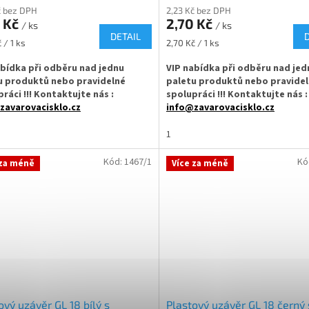
č bez DPH
2,23 Kč bez DPH
0 Kč
2,70 Kč
/ ks
/ ks
DETAIL
Měrná
 / 1 ks
2,70 Kč / 1 ks
cena:
abídka při odběru nad jednu
VIP nabídka při odběru nad jed
u produktů nebo pravidelné
paletu produktů nebo pravide
ráci !!! Kontaktujte nás :
spolupráci !!! Kontaktujte nás :
zavarovacisklo.cz
info@zavarovacisklo.cz
íkový uzávěr na skleněné lékovky
✅
Hliníkový uzávěr na skleněné lé
1
bovací víčko o průměru 18 mm
✅ Šroubovací víčko o průměru 18
Kód:
1467/1
Kó
 za méně
Více za méně
pojistného kroužku a s plastovou
✅ Bez pojistného kroužku a s pla
ou
vložkou
dnávejte z kategorie víček na
✅ Objednávejte z kategorie víček
ky
ZDE
lékovky
ZDE
ěr na lahvičky skladem a ihned k
✅ Uzávěr na lahvičky skladem a ih
ní!
odeslání!
ový uzávěr GL 18 bílý s
Plastový uzávěr GL 18 černý 