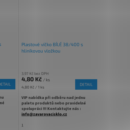
em
✅ Uzávěr s prodlouženým kapátkem
 na
✅ Objednávejte z kategorie víček na
lékovky
ZDE
!
✅ Víčka skladem a ihned k odeslání!
s
Plastové víčko BÍLÉ 38/400 s
hliníkovou vložkou
3,97 Kč bez DPH
4,80 Kč
/ ks
DETAIL
DETAIL
Měrná
4,80 Kč / 1 ks
cena:
nu
VIP nabídka při odběru nad jednu
lné
paletu produktů nebo pravidelné
spolupráci !!! Kontaktujte nás :
info@zavarovacisklo.cz
ěné
✅
Plastové víčko 38/400 na skleněné
lékovky
1