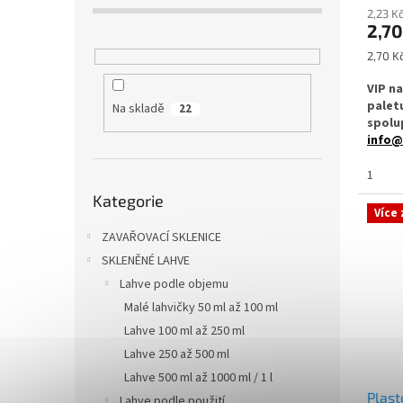
2,23 K
2,7
Měrná
2,70 Kč
cena:
VIP n
palet
Na skladě
22
spolup
info@
✅
Hlin
1
Přeskočit
Kategorie
kategorie
✅ Šrou
Více
ZAVAŘOVACÍ SKLENICE
✅ Bez 
vložk
SKLENĚNÉ LAHVE
Lahve podle objemu
✅ Obje
Malé lahvičky 50 ml až 100 ml
lékov
Lahve 100 ml až 250 ml
✅ Uzáv
Lahve 250 až 500 ml
odeslá
Lahve 500 ml až 1000 ml / 1 l
Plast
Lahve podle použití