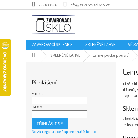
Přejít
735 899 866
info@zavarovacisklo.cz
na
obsah
ZAVAŘOVACÍ SKLENICE
SKLENĚNÉ LAHVE
VÍČK
Domů
SKLENĚNÉ LAHVE
Lahve podle použití
P
Lah
o
s
Přihlášení
Čiré sk
t
džusů, 
r
E-mail
nejen pr
a
n
Heslo
Sklen
n
í
Klasick
PŘIHLÁSIT SE
je hygie
p
Nová registrace
Zapomenuté heslo
a
Unive