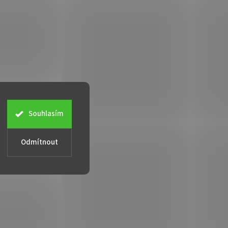
í!
Souhlasím
Odmítnout