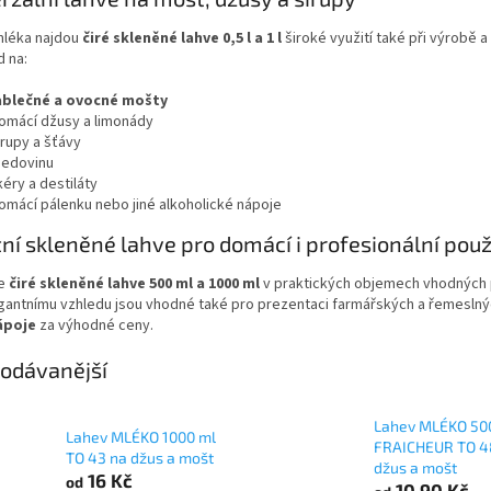
léka najdou
čiré skleněné lahve 0,5 l a 1 l
široké využití také při výrobě 
d na:
ablečné a ovocné mošty
omácí džusy a limonády
irupy a šťávy
edovinu
ikéry a destiláty
omácí pálenku nebo jiné alkoholické nápoje
tní skleněné lahve pro domácí i profesionální použ
me
čiré skleněné lahve 500 ml a 1000 ml
v praktických objemech vhodných pr
gantnímu vzhledu jsou vhodné také pro prezentaci farmářských a řemeslnýc
ápoje
za výhodné ceny.
odávanější
Lahev MLÉKO 50
Lahev MLÉKO 1000 ml
FRAICHEUR TO 4
TO 43 na džus a mošt
džus a mošt
16 Kč
od
10,90 Kč