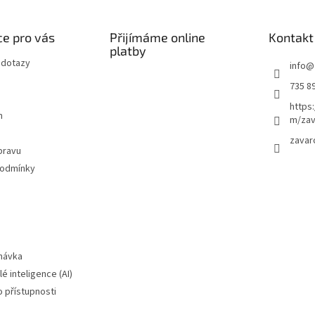
e pro vás
Přijímáme online
Kontakt
platby
 dotazy
info
@
735 8
https
m
m/zav
zavar
pravu
podmínky
návka
é inteligence (AI)
o přístupnosti