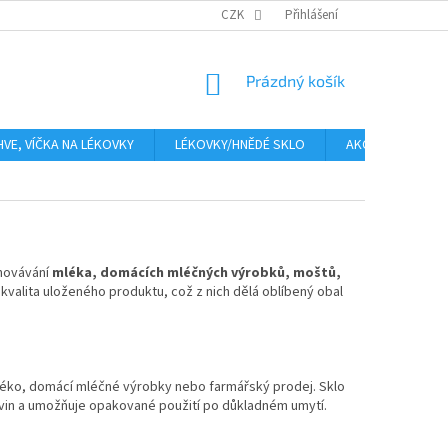
PLATBA
CENA ZA DOPRAVU
CZK
OBCHODNÍ PODMÍNKY
Přihlášení
GDPR
NÁKUPNÍ
Prázdný košík
KOŠÍK
HVE, VÍČKA NA LÉKOVKY
LÉKOVKY/HNĚDÉ SKLO
AKCE
Moje
chovávání
mléka, domácích mléčných výrobků, moštů,
 kvalita uloženého produktu, což z nich dělá oblíbený obal
mléko, domácí mléčné výrobky nebo farmářský prodej. Sklo
ravin a umožňuje opakované použití po důkladném umytí.