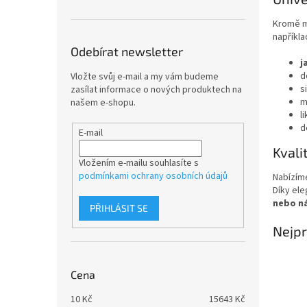
n
e
Kromě m
l
napříkla
Odebírat newsletter
j
d
Vložte svůj e-mail a my vám budeme
s
zasílat informace o nových produktech na
m
našem e-shopu.
l
d
E-mail
Kvali
Vložením e-mailu souhlasíte s
podmínkami ochrany osobních údajů
Nabízí
Díky ele
nebo n
PŘIHLÁSIT SE
Nejpr
Cena
10
Kč
15643
Kč