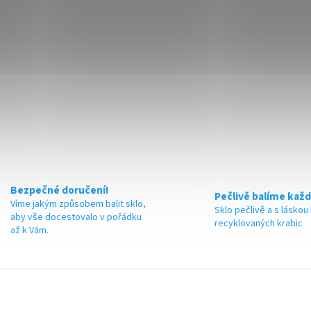
Bezpečné doručení!
Pečlivě balíme každ
Víme jakým způsobem balit sklo,
Sklo pečlivě a s láskou
aby vše docestovalo v pořádku
recyklovaných krabic
až k Vám.