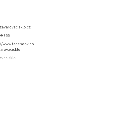
zavarovacisklo.cz
99 866
://www.facebook.co
arovacisklo
ovacisklo