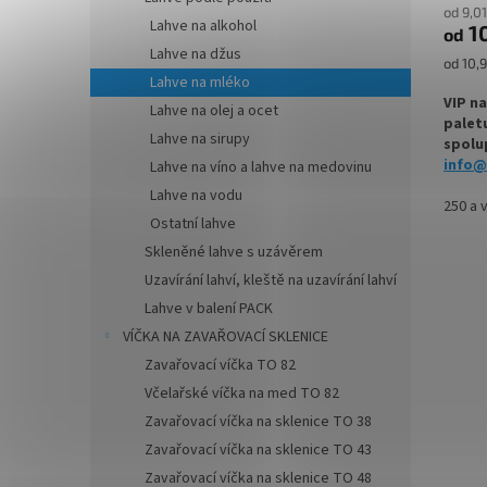
od 9,0
Lahve na alkohol
1
od
Lahve na džus
Měrná
od 10,9
cena:
Lahve na mléko
VIP n
Lahve na olej a ocet
palet
Lahve na sirupy
spolup
info@
Lahve na víno a lahve na medovinu
Lahve na vodu
Skleně
250 a 
Ostatní lahve
TO 43 j
slivov
Skleněné lahve s uzávěrem
ovocné
Uzavírání lahví, kleště na uzavírání lahví
Lahve v balení PACK
✅
Čirá
VÍČKA NA ZAVAŘOVACÍ SKLENICE
✅ Uzav
Zavařovací víčka TO 82
✅ Různ
Včelařské víčka na med TO 82
objed
Zavařovací víčka na sklenice TO 38
Zavařovací víčka na sklenice TO 43
✅ Vho
Zavařovací víčka na sklenice TO 48