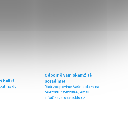
Odborně Vám okamžitě
ý balík!
poradíme!
 balíme do
Rádi zodpovíme Vaše dotazy na
telefonu 735899866, email
info@zavarovacisklo.cz