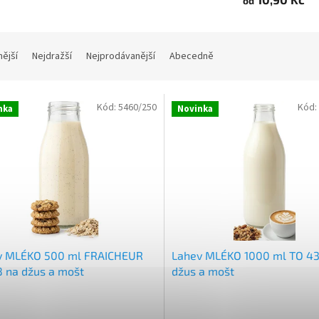
od
nější
Nejdražší
Nejprodávanější
Abecedně
Kód:
5460/250
Kód:
nka
Novinka
v MLÉKO 500 ml FRAICHEUR
Lahev MLÉKO 1000 ml TO 43
 na džus a mošt
džus a mošt