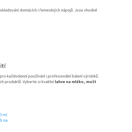
a skladování domácích i řemeslných nápojů. Jsou vhodné
ití
o každodenní používání i profesionální balení výrobků.
h produktů. Vyberte si kvalitní
lahve na mléko, mošt
0 ml
8 na