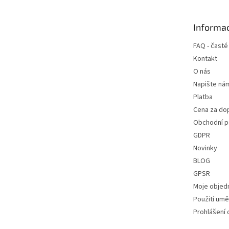
a
t
Informac
í
FAQ - časté
Kontakt
O nás
Napište ná
Platba
Cena za do
Obchodní 
GDPR
Novinky
BLOG
GPSR
Moje objed
Použití uměl
Prohlášení 