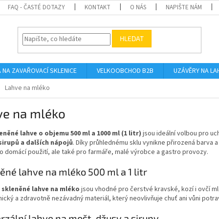
FAQ - ČASTÉ DOTAZY
KONTAKT
O NÁS
NAPIŠTE NÁM
HLEDAT
A NA ZAVAŘOVACÍ SKLENICE
VELKOOBCHOD B2B
UZÁVĚRY NA LA
Lahve na mléko
ve na mléko
leněné lahve o objemu 500 ml a 1000 ml (1 litr)
jsou ideální volbou pro u
sirupů a dalších nápojů
. Díky průhlednému sklu vynikne přirozená barva a
o domácí použití, ale také pro farmáře, malé výrobce a gastro provozy.
ěné lahve na mléko 500 ml a 1 litr
é
skleněné lahve na mléko
jsou vhodné pro čerstvé kravské, kozí i ovčí 
nický a zdravotně nezávadný materiál, který neovlivňuje chuť ani vůni pot
rzální lahve na mošt, džusy a sirupy