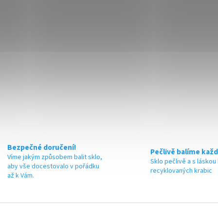
Bezpečné doručení!
Pečlivě balíme každ
Víme jakým způsobem balit sklo,
Sklo pečlivě a s láskou
aby vše docestovalo v pořádku
recyklovaných krabic
až k Vám.