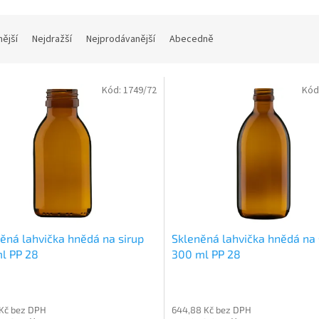
nější
Nejdražší
Nejprodávanější
Abecedně
Kód:
1749/72
Kód
ěná lahvička hnědá na sirup
Skleněná lahvička hnědá na 
l PP 28
300 ml PP 28
 Kč bez DPH
644,88 Kč bez DPH