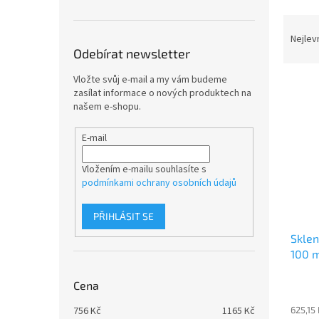
n
e
Ř
l
a
Nejlev
z
Odebírat newsletter
e
Vložte svůj e-mail a my vám budeme
V
n
zasílat informace o nových produktech na
ý
í
našem e-shopu.
p
p
i
r
E-mail
s
o
p
d
Vložením e-mailu souhlasíte s
r
u
podmínkami ochrany osobních údajů
o
k
d
t
PŘIHLÁSIT SE
u
ů
Sklen
k
100 m
t
ů
Cena
625,15
756
Kč
1165
Kč