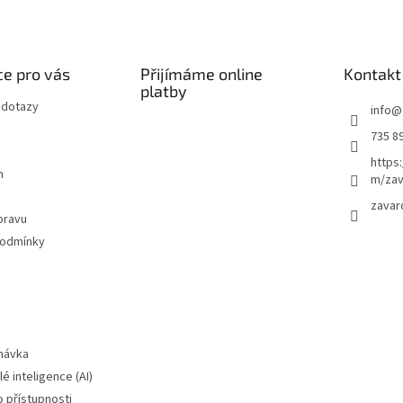
e pro vás
Přijímáme online
Kontakt
platby
 dotazy
info
@
735 8
https
m
m/zav
zavar
pravu
podmínky
návka
é inteligence (AI)
o přístupnosti