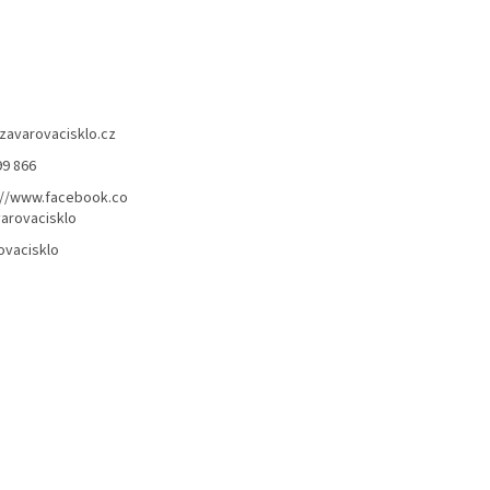
zavarovacisklo.cz
99 866
://www.facebook.co
arovacisklo
ovacisklo