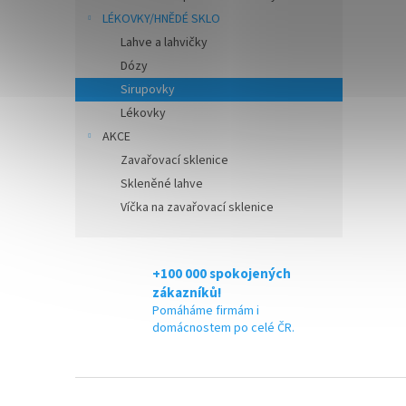
LÉKOVKY/HNĚDÉ SKLO
Lahve a lahvičky
Dózy
Sirupovky
Lékovky
AKCE
Zavařovací sklenice
Skleněné lahve
Víčka na zavařovací sklenice
+100 000 spokojených
zákazníků!
Pomáháme firmám i
domácnostem po celé ČR.
Z