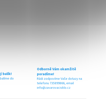
Odborně Vám okamžitě
ý balík!
poradíme!
 balíme do
Rádi zodpovíme Vaše dotazy na
telefonu 735899866, email
info@zavarovacisklo.cz