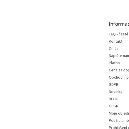
á
p
a
t
Informac
í
FAQ - časté
Kontakt
O nás
Napište ná
Platba
Cena za do
Obchodní 
GDPR
Novinky
BLOG
GPSR
Moje objed
Použití uměl
Prohlášení 