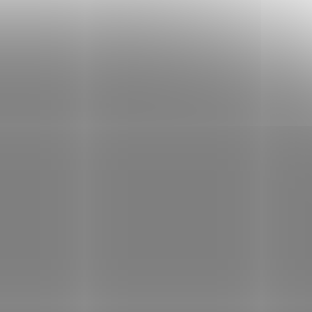
livých na
✅ Lahev skladem a ihned k odeslání!
í!