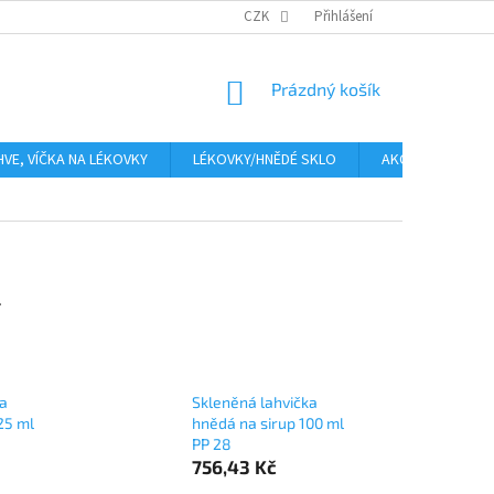
PLATBA
CENA ZA DOPRAVU
CZK
OBCHODNÍ PODMÍNKY
Přihlášení
GDPR
NÁKUPNÍ
Prázdný košík
KOŠÍK
HVE, VÍČKA NA LÉKOVKY
LÉKOVKY/HNĚDÉ SKLO
AKCE
Moje
.
ka
Skleněná lahvička
25 ml
hnědá na sirup 100 ml
PP 28
756,43 Kč