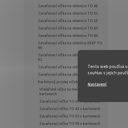
Zavařovací víčka na sklenice TO 48
✅ Víčka
Zavařovací víčka na sklenice TO 53
produ
Zavařovací víčka na sklenice TO 58
✅ Vhod
Zavařovací víčka na sklenice TO 63
UV
Zavařovací víčka na sklenice TO 66
✅ Lahe
Zavařovací víčka na sklenice DEEP TO
66
Zavařovací víčka na sklenice DEEP TO
82
Tento web používá s
Zavařovací víčka na sklenice TO 89
souhlas s jejich použ
Zavařovací víčka na sklenice TO 100
Kartónový prodej víček Twist Off
Nastavení
Včelařské víčka na med TO 82 v
kartonech
Zavařovací víčka TO 38 v kartonech
Zavařovací víčka TO 43 v kartonech
Zavařovací víčka TO 53 v kartonech
Zavařovací víčka TO 58 v kartonech