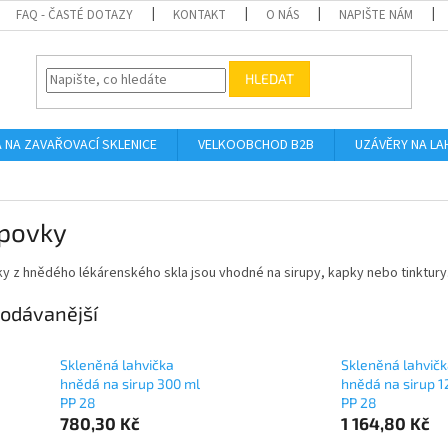
FAQ - ČASTÉ DOTAZY
KONTAKT
O NÁS
NAPIŠTE NÁM
HLEDAT
A NA ZAVAŘOVACÍ SKLENICE
VELKOOBCHOD B2B
UZÁVĚRY NA LA
upovky
y z hnědého lékárenského skla jsou vhodné na sirupy, kapky nebo tinktury
odávanější
Skleněná lahvička
Skleněná lahvič
hnědá na sirup 300 ml
hnědá na sirup 1
PP 28
PP 28
780,30 Kč
1 164,80 Kč