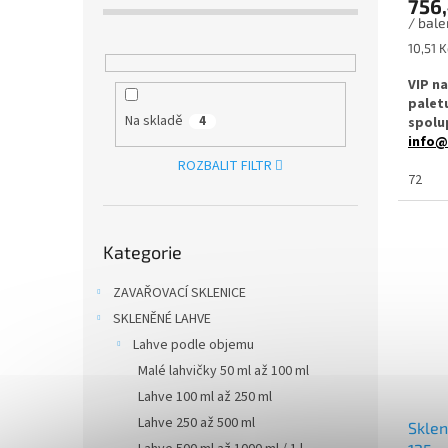
756,
/ bale
Měrná
10,51 K
cena:
VIP n
palet
Na skladě
4
spolup
info@
ROZBALIT FILTR
Hnědá 
72
na kap
která
Přeskočit
pomáh
Kategorie
kategorie
trvanl
ZAVAŘOVACÍ SKLENICE
✅
Lah
100 ml
SKLENĚNÉ LAHVE
Lahve podle objemu
✅ Víč
Malé lahvičky 50 ml až 100 ml
✅ Víčka
Lahve 100 ml až 250 ml
produ
Lahve 250 až 500 ml
Sklen
✅ Vhod