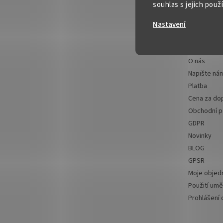
souhlas s jejich použ
t
Informac
í
Nastavení
FAQ - časté
Kontakt
O nás
Napište ná
Platba
Cena za do
Obchodní 
GDPR
Novinky
BLOG
GPSR
Moje objed
Použití uměl
Prohlášení 