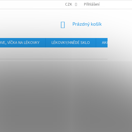
PLATBA
CENA ZA DOPRAVU
CZK
OBCHODNÍ PODMÍNKY
Přihlášení
GDPR
NÁKUPNÍ
Prázdný košík
KOŠÍK
HVE, VÍČKA NA LÉKOVKY
LÉKOVKY/HNĚDÉ SKLO
AKCE
Moje