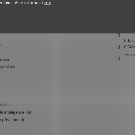
íváním.. Více informací
zde
.
e pro vás
Přijímáme online
Kontakt
platby
 dotazy
info
@
735 8
https
m
m/zav
zavar
pravu
podmínky
návka
é inteligence (AI)
o přístupnosti