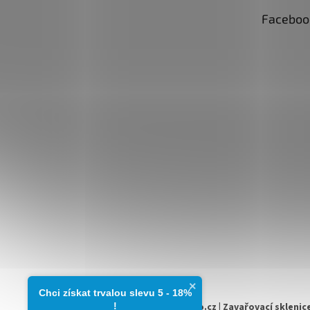
Faceboo
×
Chci získat trvalou slevu 5 - 18%​
!
Copyright 2026
zavarovacisklo.cz | Zavařovací sklenice