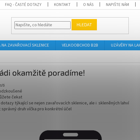
FAQ - ČASTÉ DOTAZY
KONTAKT
O NÁS
NAPIŠTE NÁM
HLEDAT
A NA ZAVAŘOVACÍ SKLENICE
VELKOOBCHOD B2B
UZÁVĚRY NA LA
ádi okamžitě poradíme!
sti
 odzkoušené
ůžete čekat
otazy týkající se nejen zavařovacích sklenice, ale i skleněných lahví
právný druh víčka pro konkrétní účel