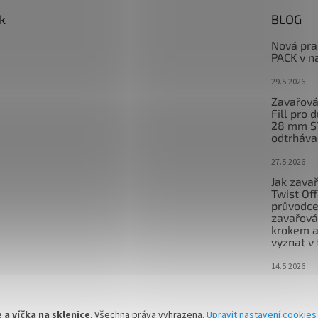
k
BLOG
Nová pra
PACK v n
29.5.2026
Zavařová
Fill pro 
28 mm S
odtrháva
27.5.2026
Jak zavař
Twist Of
průvodc
zavařová
krokem a
vyznat v 
14.5.2026
 a víčka na sklenice
. Všechna práva vyhrazena.
Upravit nastavení cookies