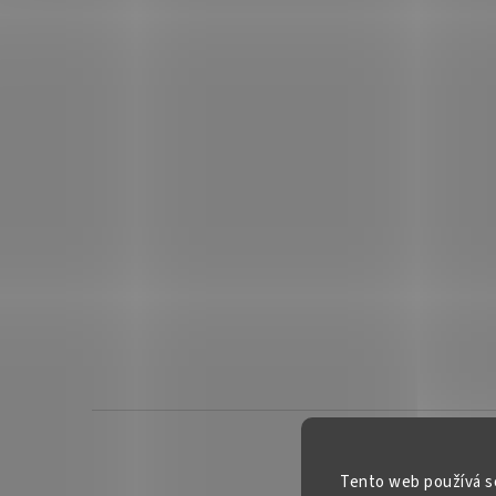
Z
á
p
Tento web používá s
a