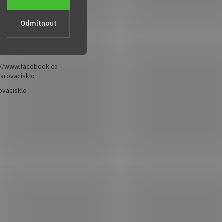
Odmítnout
zavarovacisklo.cz
99 866
://www.facebook.co
arovacisklo
ovacisklo