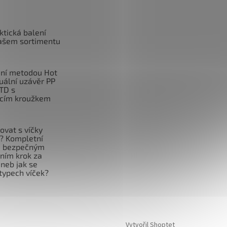
ktická balení
ašem sortimentu
ní metodou Hot
duální uzávěr PP
TD s
cím kroužkem
ovat s víčky
f? Kompletní
e bezpečným
ním krok za
neb jak se
typech víček?
Vytvořil Shoptet