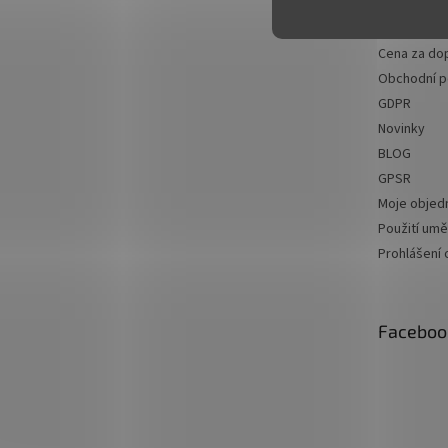
Napište ná
Platba
Cena za do
Obchodní 
GDPR
Novinky
BLOG
GPSR
Moje objed
Použití uměl
Prohlášení 
Faceboo