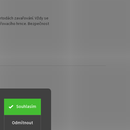
metodách zavařování. Vždy se
vařovacího hrnce. Bezpečnost
Souhlasím
zavarovacisklo.cz
99 866
Odmítnout
://www.facebook.co