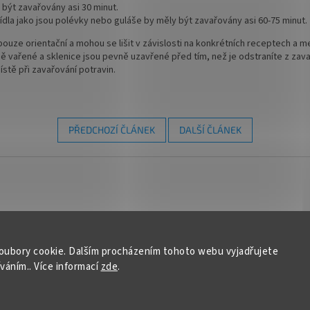
 být zavařovány asi 30 minut.
jídla jako jsou polévky nebo guláše by měly být zavařovány asi 60-75 minut.
pouze orientační a mohou se lišit v závislosti na konkrétních receptech a 
lně vařené a sklenice jsou pevně uzavřené před tím, než je odstraníte z za
stě při zavařování potravin.
PŘEDCHOZÍ ČLÁNEK
DALŠÍ ČLÁNEK
e pro vás
Přijímáme online
Kontakt
platby
oubory cookie. Dalším procházením tohoto webu vyjadřujete
 dotazy
info
@
íváním.. Více informací
zde
.
735 8
https