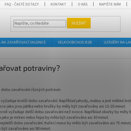
FAQ - ČASTÉ DOTAZY
KONTAKT
O NÁS
NAPIŠTE NÁM
HLEDAT
A NA ZAVAŘOVACÍ SKLENICE
VELKOOBCHOD B2B
UZÁVĚRY NA LA
ařovat potraviny?
a dobu zavařování různých potravin:
vyžaduje kratší dobu zavařování. Například jahody, maliny a jiné měkké bo
voce jako jsou jablka nebo hrušky by měly být zavařovány asi 15-20 minut.
ecně vyžaduje delší dobu zavařování než ovoce. Například okurky by měly b
a jako je mrkev nebo řepa by měla být zavařována asi 30 minut.
nejdelší dobu zavařování. Kuřecí maso by mělo být zavařováno asi 75 minu
být zavařováno asi 90 minut.