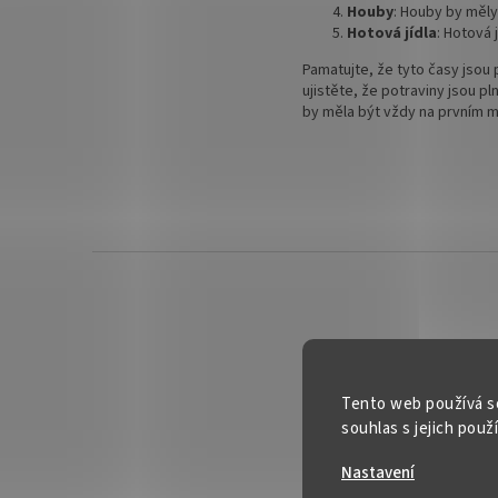
Houby
: Houby by měly
Hotová jídla
: Hotová 
Pamatujte, že tyto časy jsou 
ujistěte, že potraviny jsou p
by měla být vždy na prvním mí
Z
á
p
a
t
Informac
í
Tento web používá s
FAQ - časté
souhlas s jejich použ
Kontakt
Nastavení
O nás