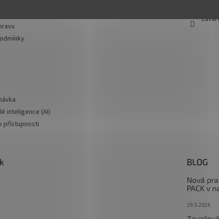
m
m/zav
zavar
pravu
podmínky
návka
é inteligence (AI)
o přístupnosti
k
BLOG
Nová pra
PACK v n
29.5.2026
Zavařová