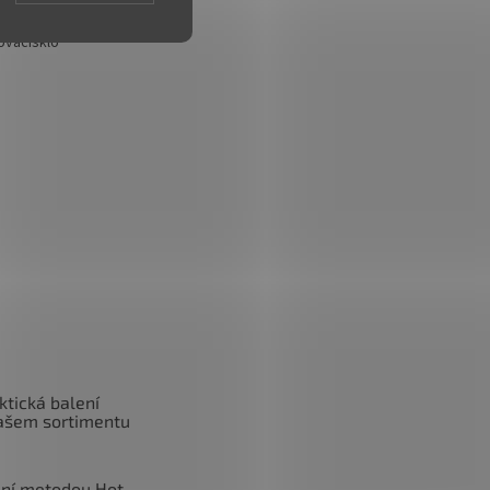
arovacisklo
ovacisklo
ktická balení
ašem sortimentu
ní metodou Hot