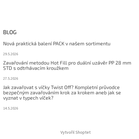
BLOG
Nová praktická balení PACK v našem sortimentu
29.5.2026
Zavařování metodou Hot Fill pro duální uzávěr PP 28 mm
STD s odtrhávacím kroužkem
27.5.2026
Jak zavařovat s víčky Twist Off? Kompletní průvodce
bezpečným zavařováním krok za krokem aneb jak se
vyznat v typech víček?
14.5.2026
Vytvořil Shoptet