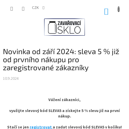
Přejít
na
CZK
NÁKUP
obsah
KOŠÍK
Novinka od září 2024: sleva 5 % již
od prvního nákupu pro
zaregistrované zákazníky
10.9.2024
Vážení zákazníci,
využijte slevový kód SLEVA5 a získejte 5 % slevu již na první
nákup.
Stačí se jen
registrovat
a zadat slevový kód SLEVA5 v košíku!