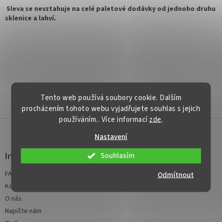
Sleva se nevztahuje na celé paletové dodávky od jednoho druhu
sklenice a lahví.
Tento web používá soubory cookie. Dalším
PŘEDCHOZÍ ČLÁNEK
DALŠÍ ČLÁNEK
procházením tohoto webu vyjadřujete souhlas s jejich
používáním.. Více informací
zde
.
Z
á
Nastavení
p
a
Informace pro vás
Souhlasím
t
FAQ - časté dotazy
Odmítnout
í
Kontakt
O nás
Napište nám