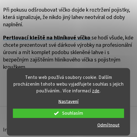
Při pokusu odšroubovat víčko dojde k roztržení pojistky,
která signalizuje, že nikdo jiný lahev neotvíral od doby
naplnění.
Pertlovací k
leště na hliníkové víčko
s
e hodí všude, kde
chcete prezentovat své dárkové výrobky na profesionální
úrovni a mít komplet podobu skleněné lahve i s
bezpečným zajištěním hliníkového víčka s pojistným
kroužkem.
Tento web používá soubory cookie. Dalším
procházením tohoto webu vyjadřujete souhlas s jejich
používáním.. Více informací
zde
.
PŘEDCHOZÍ ČLÁNEK
DALŠÍ ČLÁNEK
Nastavení
Z
Souhlasím
á
p
Odmítnout
a
Informace pro vás
t