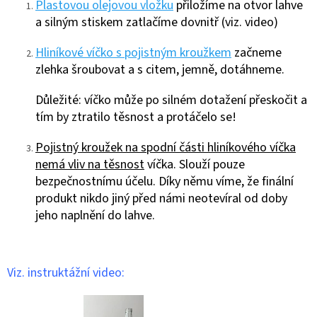
Plastovou olejovou vložku
přiložíme na otvor lahve
a silným stiskem zatlačíme dovnitř (viz. video)
Hliníkové víčko s pojistným kroužkem
začneme
zlehka šroubovat a s citem, jemně, dotáhneme.
Důležité: víčko může po silném dotažení přeskočit a
tím by ztratilo těsnost a protáčelo se!
Pojistný kroužek na spodní části hliníkového víčka
nemá vliv na těsnost
víčka. Slouží pouze
bezpečnostnímu účelu. Díky němu víme, že finální
produkt nikdo jiný před námi neotevíral od doby
jeho naplnění do lahve.
Viz. instruktážní video: