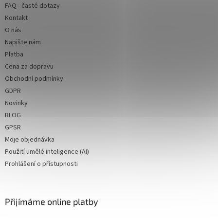
FAQ - časté dotazy
í
Kontakt
O nás
Napište nám
Platba
Cena za dopravu
Obchodní podmínky
GDPR
Novinky
BLOG
GPSR
Moje objednávka
Použití umělé inteligence (AI)
Prohlášení o přístupnosti
Přijímáme online platby