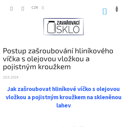
Přejít
na
CZK
NÁKUP
obsah
KOŠÍK
Postup zašroubování hliníkového
víčka s olejovou vložkou a
pojistným kroužkem
20.9.2024
Jak zašroubovat hliníkové víčko s olejovou
vložkou a pojistným kroužkem na skleněnou
lahev