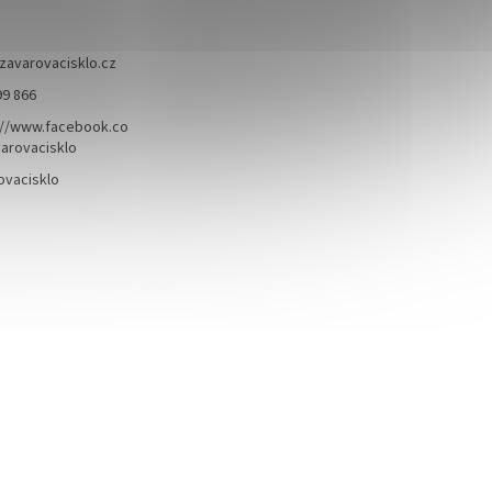
zavarovacisklo.cz
99 866
://www.facebook.co
arovacisklo
ovacisklo