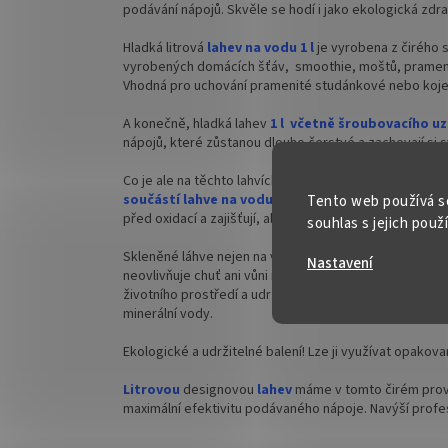
podávání nápojů. Skvěle se hodí i jako ekologická zdra
Hladká litrová
lahev na vodu 1 l
je vyrobena z čirého s
vyrobených domácích šťáv, smoothie, moštů, pramenit
Vhodná pro uchování pramenité studánkové nebo koj
A konečně, hladká lahev
1 l
včetně šroubovacího uz
nápojů, které zůstanou dlouho čerstvé a zachovají si s
Co je ale na těchto lahvích opravdu skvělé, je jejich
šr
součástí lahve na vodu
. Díky tomu jsou lahve snadn
Tento web používá s
před oxidací a zajišťují, aby se do skleněných nádob n
souhlas s jejich použ
Skleněné láhve nejen na vodu o plnícím objemu až 1050
Nastavení
neovlivňuje chuť ani vůni nápojů a lze jej opakovaně po
životního prostředí a udržitelnému balení potravin. 
minerální vody.
Ekologické a udržitelné balení! Lze ji využívat opakov
Litrovou
designovou
lahev
máme v tomto čirém prov
maximální efektivitu podávaného nápoje. Navýší profes