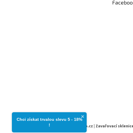
Faceboo
×
Chci získat trvalou slevu 5 - 18%​
!
Copyright 2026
zavarovacisklo.cz | Zavařovací sklenice