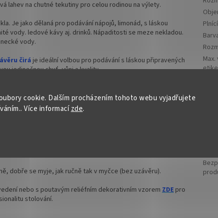
Rozm
vá lahev na chutné tekutiny pro celou rodinou na výlety.
Obj
kla. Je jako dělaná pro podávání nápojů, limonád, s láskou
Plníc
é vody. ledové kávy aj. drinků. Nápaditosti se meze nekladou.
Barv
enecké vody.
Rozm
Max.
ávěru čirá
je ideální volbou pro podávání s láskou připravených
etike
vou jedinečnou chuť, vůni a kvalitu.
Výšk
oubovací kovový uzávěr včetně těsnění
, který je stálou
šrou
o otevíratelné a zároveň dokonale uzavíratelné, chrání čerstvé nápoje
oubory cookie. Dalším procházením tohoto webu vyjadřujete
uzáv
edostal prach, hmyz a nečistoty.
íváním.. Více informací
zde
.
Typ ú
 ml představují ekologickou alternativu k plastovým obalům. Sklo
užívat i recyklovat. Použitím skleněných láhví přispíváte k ochraně
Opakovaně použitelná nejen pro uchování čerstvě nabrané pramenité
Bezp
aně, dobře se myje, jak ručně tak v myčce (bez uzávěru).
prod
edení nebo s poutavým reliéfním dekorativním vzorem
ZDE
pro
ionalitu stolování.