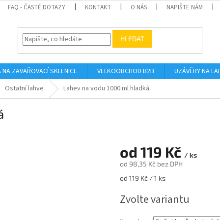
FAQ - ČASTÉ DOTAZY
KONTAKT
O NÁS
NAPIŠTE NÁM
HLEDAT
A NA ZAVAŘOVACÍ SKLENICE
VELKOOBCHOD B2B
UZÁVĚRY NA LA
Ostatní lahve
Lahev na vodu 1000 ml hladká
á
od
119 Kč
/ ks
od
98,35 Kč
bez DPH
Měrná
od 119 Kč / 1 ks
cena:
Zvolte variantu