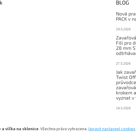
k
BLOG
Nová pra
PACK v n
29.5.2026
Zavařová
Fill pro 
28 mm S
odtrháva
27.5.2026
Jak zavař
Twist Of
průvodc
zavařová
krokem a
vyznat v 
14.5.2026
 a víčka na sklenice
. Všechna práva vyhrazena.
Upravit nastavení cookies