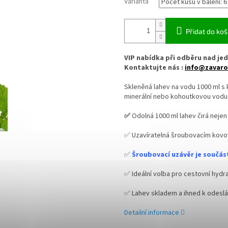
Varianta
Přidat do koš
VIP nabídka při odběru nad jed
Kontaktujte nás :
info@zavaro
Skleněná lahev na vodu 1000 ml 
minerální nebo kohoutkovou vodu
✅
Odolná 1000 ml lahev čirá nejen
✅ Uzavíratelná šroubovacím kov
✅
Šroubovací uzávěr je součást
✅ Ideální volba pro cestovní hydra
✅ Lahev skladem a ihned k odeslá
Detailní informace