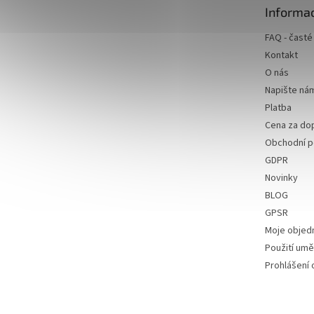
t
Informac
í
FAQ - časté
Kontakt
O nás
Napište ná
Platba
Cena za do
Obchodní 
GDPR
Novinky
BLOG
GPSR
Moje objed
Použití uměl
Prohlášení 