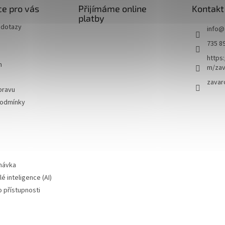
e pro vás
Přijímáme online
Kontakt
platby
 dotazy
info
@
735 8
https
m
m/zav
zavar
pravu
podmínky
návka
é inteligence (AI)
o přístupnosti