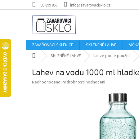
Přejít
735 899 866
info@zavarovacisklo.cz
na
obsah
ZAVAŘOVACÍ SKLENICE
SKLENĚNÉ LAHVE
VÍČK
Domů
SKLENĚNÉ LAHVE
Lahve podle použití
Lahev na vodu 1000 ml hladk
Průměrné
Neohodnoceno
Podrobnosti hodnocení
hodnocení
produktu
je
0,0
z
5
hvězdiček.