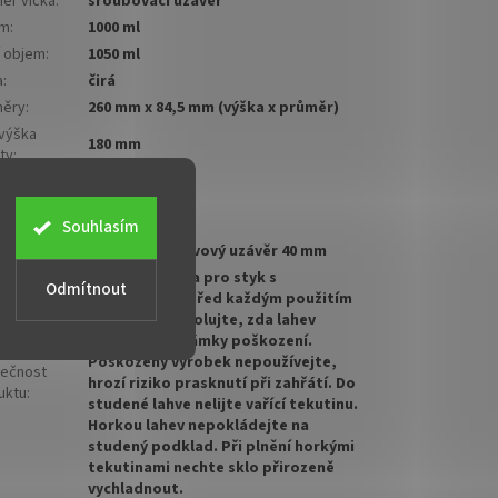
ěr víčka
:
šroubovací uzávěr
em
:
1000 ml
í objem
:
1050 ml
a
:
čirá
ěry
:
260 mm x 84,5 mm (výška x průměr)
 výška
180 mm
ty
:
a
bovacího
20 mm
ěru
:
Souhlasím
stí
:
šroubovací kovový uzávěr 40 mm
Lahev je určena pro styk s
Odmítnout
potravinami. Před každým použitím
pečlivě zkontrolujte, zda lahev
nevykazuje známky poškození.
Poškozený výrobek nepoužívejte,
ečnost
hrozí riziko prasknutí při zahřátí. Do
uktu
:
studené lahve nelijte vařící tekutinu.
Horkou lahev nepokládejte na
studený podklad. Při plnění horkými
tekutinami nechte sklo přirozeně
vychladnout.