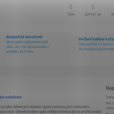
TISK
ZEPTAT SE
S
Bezpečné doručení!
Pečlivě balíme každ
Víme jakým způsobem balit
Sklo pečlivě a s láskou
sklo, aby vše docestovalo v
do recyklovaných krab
pořádku až k Vám.
Dop
ovým uzávěrem
Kate
Dle 
l je jako dělaná pro domácí i gastro provoz, pro stolování v
skle
posezení. Skleněná láhev splní veškerá očekávání na profesionální