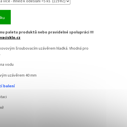
íku
nu paletu produktů nebo pravidelné spolupráci !!!
vacisklo.cz
s kovovým šroubovacím uzávěrem hladká. Vhodná pro
.
 na vodu
ovým uzávěrem 40 mm
í balení
taci
ní!