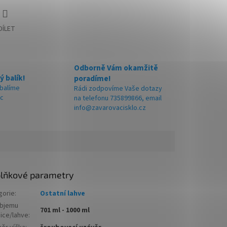
DÍLET
Odborně Vám okamžitě
ý balík!
poradíme!
 balíme
Rádi zodpovíme Vaše dotazy
ic
na telefonu 735899866, email
info@zavarovacisklo.cz
lňkové parametry
gorie
:
Ostatní lahve
objemu
701 ml - 1000 ml
nice/lahve
: