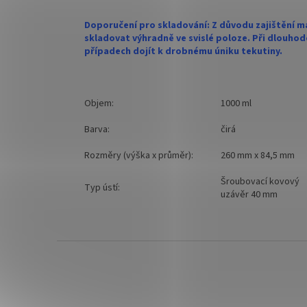
Doporučení pro skladování: Z důvodu zajištění 
skladovat výhradně ve svislé poloze. Při dlouh
případech dojít k drobnému úniku tekutiny.
Objem:
1000 ml
Barva:
čirá
Rozměry (výška x průměr):
260 mm x 84,5 mm
Šroubovací kovový
Typ ústí:
uzávěr 40 mm
Z
á
p
a