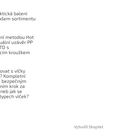
ktická balení
ašem sortimentu
ní metodou Hot
duální uzávěr PP
TD s
cím kroužkem
ovat s víčky
f? Kompletní
e bezpečným
ním krok za
neb jak se
typech víček?
Vytvořil Shoptet