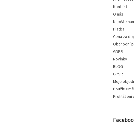
Kontakt
O nás
Napište ná
Platba
Cena za do
Obchodní 
GDPR
Novinky
BLOG
GPSR
Moje objed
Použití uměl
Prohlášení 
Faceboo