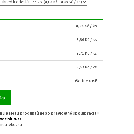
4,08 Kč
/ ks
3,96 Kč
/ ks
3,71 Kč
/ ks
3,63 Kč
/ ks
Ušetříte
0 Kč
íku
nu paletu produktů nebo pravidelné spolupráci !!!
vacisklo.cz
ěnou lékovku