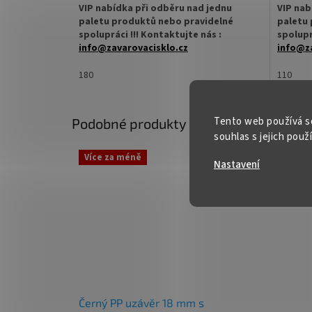
VIP nabídka při odběru nad jednu
VIP nab
paletu produktů nebo pravidelné
paletu 
spolupráci !!! Kontaktujte nás :
spolupr
info@zavarovacisklo.cz
info@za
Hnědá skleněná lahvička lékovka 20 ml
Hnědá s
180
110
na kapky, tinktury, sirupy i léčiva, která
na kapky
chrání obsah před světlem a pomáhá
chrání 
zachovat jeho kvalitu a trvanlivost.
zachova
Tento web používá s
Podobné produkty
souhlas s jejich použ
✅
Kulatá lékovka z hnědého lékárenského
✅
Lahvi
skla 20 ml
ml
Kód:
1671/1
Více za méně
Nastavení
✅ Uzavíratelná šroubovacím víčkem GL 18
✅ Uzaví
mm
mm
✅ Víčka k lékovce dokoupíte
ZDE
✅ Víčka
✅ Vhodná pro uchování výrobků citlivých na
✅ Vhodná
UV
UV
✅ Lékovka skladem a ihned k odeslání!
✅ Lékovk
Černý PP uzávěr 18 mm s