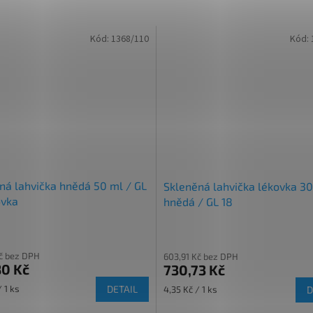
Kód:
1368/110
Kód:
ná lahvička hnědá 50 ml / GL
Skleněná lahvička lékovka 3
ovka
hnědá / GL 18
č bez DPH
603,91 Kč bez DPH
80 Kč
730,73 Kč
Měrná
 1 ks
DETAIL
4,35 Kč / 1 ks
D
cena: