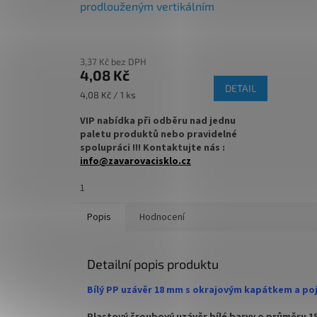
Originál
prodlouženým vertikálním
Prodává
kapátkem a garančním kroužkem
3,37 Kč bez DPH
4,08 Kč
DETAIL
Měrná
4,08 Kč / 1 ks
cena:
VIP nabídka při odběru nad jednu
paletu produktů nebo pravidelné
spolupráci !!! Kontaktujte nás :
info@zavarovacisklo.cz
✅
1
Plastové víčko 18 mm na skleněnou
lékovku
Popis
Hodnocení
✅ Šroubovací víčko pro snadné otevření
lahvičky
Detailní popis produktu
✅ Uzávěr s prodlouženým kapátkem
Bílý PP uzávěr 18 mm s okrajovým kapátkem a po
✅ Objednávejte z kategorie víček na
lékovky
ZDE
Plastový šroubový uzávěr bílé barvy o průměru