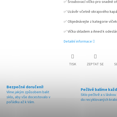
✅ Šroubovací víčko pro snadné ot
✅ Uzávěr včetně okrajového kap
✅ Objednávejte z kategorie víček
✅ Víčka skladem a ihned k odeslán
Detailní informace
TISK
ZEPTAT SE
S
Bezpečné doručení!
Pečlivě balíme každ
Víme jakým způsobem balit
Sklo pečlivě a s láskou
sklo, aby vše docestovalo v
do recyklovaných krab
pořádku až k Vám.