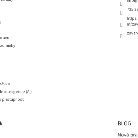
info
@
735 8
https
m
m/zav
zavar
pravu
podmínky
návka
é inteligence (AI)
o přístupnosti
k
BLOG
Nová pra