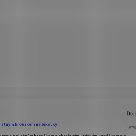
ní balení ve folii po 110 kusech.
me pouze po celých baleních!!!
Dop
jistným kroužkem na lékovky
Kate
 18 mm s pojistným kroužkem a okrajovým krátkým kapátkem
pro