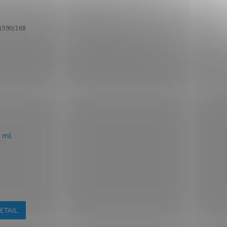
1590/168
0 ml
ETAIL