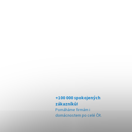
+100 000 spokojených
zákazníků!
Pomáháme firmám i
domácnostem po celé ČR.