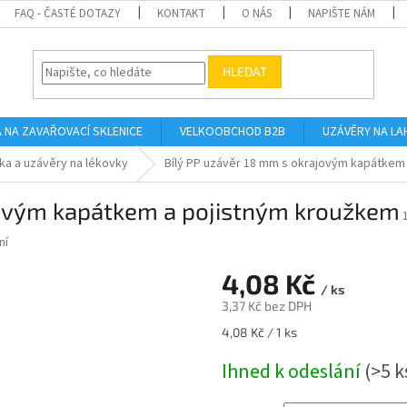
FAQ - ČASTÉ DOTAZY
KONTAKT
O NÁS
NAPIŠTE NÁM
HLEDAT
A NA ZAVAŘOVACÍ SKLENICE
VELKOOBCHOD B2B
UZÁVĚRY NA LA
čka a uzávěry na lékovky
Bílý PP uzávěr 18 mm s okrajovým kapátkem
jovým kapátkem a pojistným kroužkem
ní
4,08 Kč
/ ks
3,37 Kč bez DPH
Měrná
4,08 Kč / 1 ks
cena:
Ihned k odeslání
(>5 k