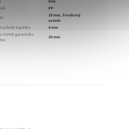
a
:
bílá
iál
:
PP
18 mm, šroubový
ěr
:
uzávěr
ní průměr kapátka
:
6 mm
a včetně garančního
20 mm
žku
: