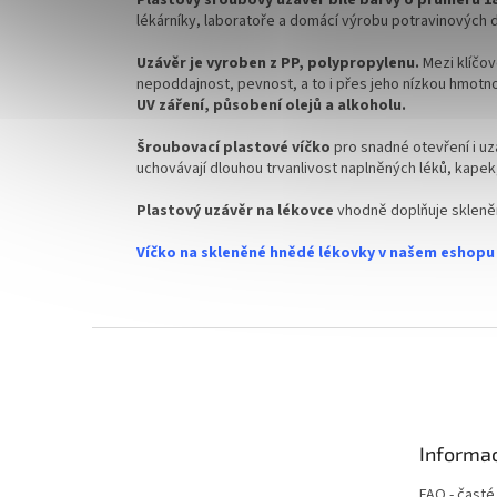
lékárníky, laboratoře a domácí výrobu potravinových 
✅ Víčka skladem a ihned k odeslání!
Uzávěr je vyroben z PP, polypropylenu.
Mezi klíčov
nepoddajnost, pevnost, a to i přes jeho nízkou hmotno
UV záření, působení olejů a alkoholu.
Šroubovací plastové víčko
pro snadné otevření i uz
uchovávají dlouhou trvanlivost naplněných léků, kapek,
Plastový uzávěr na lékovce
vhodně doplňuje skleněn
Víčko na skleněné hnědé lékovky v našem eshopu o 
Z
á
p
a
t
Informac
í
FAQ - časté