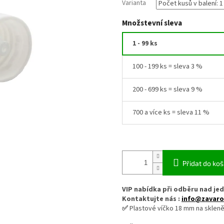
Varianta
Množstevní sleva
1 - 99 ks
100 - 199 ks = sleva 3 %
200 - 699 ks = sleva 9 %
700 a více ks = sleva 11 %
Přidat do koš
VIP nabídka při odběru nad jed
Kontaktujte nás :
info@zavaro
✅
Plastové víčko 18 mm na sklen