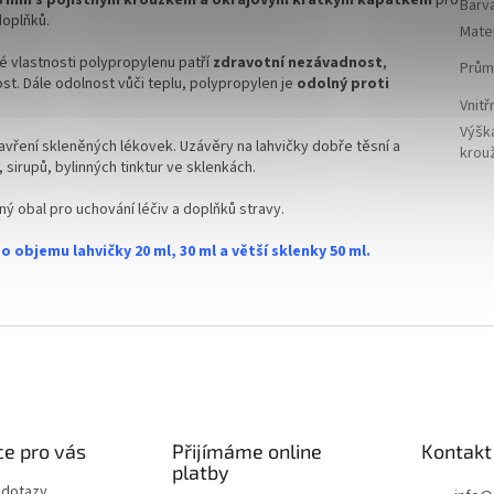
Barv
doplňků.
Mater
é vlastnosti polypropylenu patří
zdravotní
nezávadnost
,
Prům
st. Dále odolnost vůči teplu, polypropylen je
odolný proti
Vnitř
Výšk
avření skleněných lékovek. Uzávěry na lahvičky dobře těsní a
krou
 sirupů, bylinných tinktur ve sklenkách.
ý obal pro uchování léčiv a doplňků stravy.
objemu lahvičky 20 ml, 30 ml a větší sklenky 50 ml.
e pro vás
Přijímáme online
Kontakt
platby
 dotazy