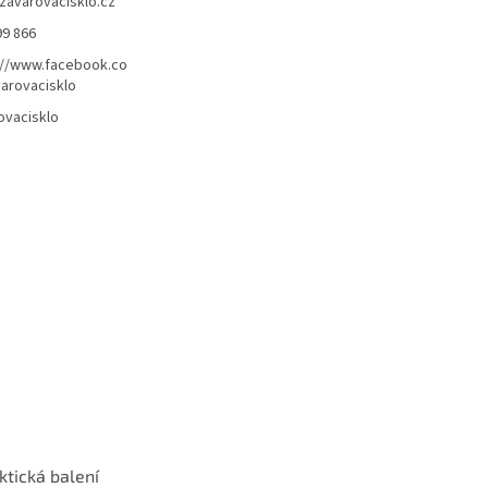
zavarovacisklo.cz
99 866
://www.facebook.co
arovacisklo
ovacisklo
ktická balení