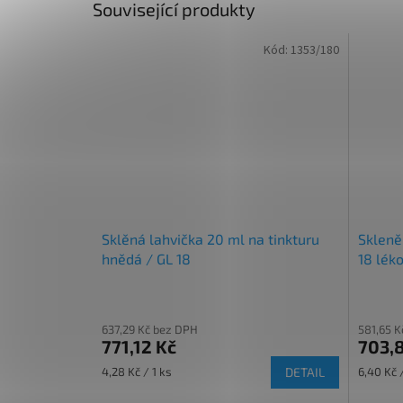
Související produkty
Kód:
1353/180
Sklěná lahvička 20 ml na tinkturu
Skleně
hnědá / GL 18
18 lék
637,29 Kč bez DPH
581,65 K
771,12 Kč
703,
Měrná
Měrná
4,28 Kč / 1 ks
DETAIL
6,40 Kč /
cena:
cena: