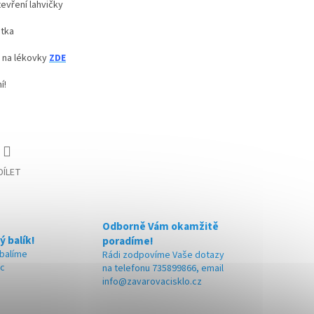
evření lahvičky
átka
 na lékovky
ZDE
í!
DÍLET
Odborně Vám okamžitě
ý balík!
poradíme!
 balíme
Rádi zodpovíme Vaše dotazy
ic
na telefonu 735899866, email
info@zavarovacisklo.cz