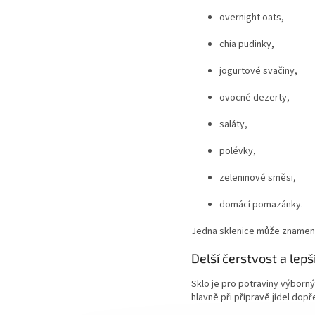
overnight oats,
chia pudinky,
jogurtové svačiny,
ovocné dezerty,
saláty,
polévky,
zeleninové směsi,
domácí pomazánky.
Jedna sklenice může znamena
Delší čerstvost a lepš
Sklo je pro potraviny výborn
hlavně při přípravě jídel dopř