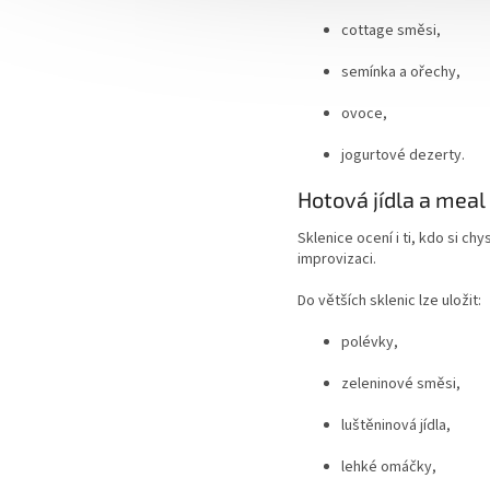
cottage směsi,
semínka a ořechy,
ovoce,
jogurtové dezerty.
Hotová jídla a meal
Sklenice ocení i ti, kdo si ch
improvizaci.
Do větších sklenic lze uložit:
polévky,
zeleninové směsi,
luštěninová jídla,
lehké omáčky,