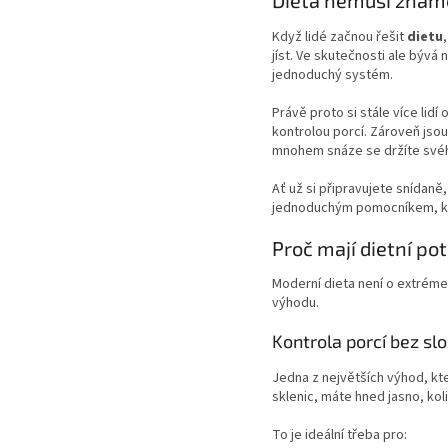
Dieta nemusí zname
Když lidé začnou řešit
dietu
jíst. Ve skutečnosti ale bývá 
jednoduchý systém.
Právě proto si stále více lidí 
kontrolou porcí. Zároveň jsou
mnohem snáze se držíte své
Ať už si připravujete snídan
jednoduchým pomocníkem, kt
Proč mají dietní po
Moderní dieta není o extrémec
výhodu.
Kontrola porcí bez slo
Jedna z největších výhod, k
sklenic, máte hned jasno, kol
To je ideální třeba pro: