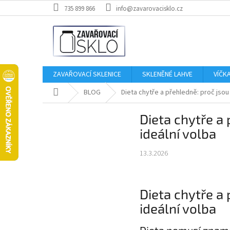
Přejít
735 899 866
info@zavarovacisklo.cz
na
obsah
ZAVAŘOVACÍ SKLENICE
SKLENĚNÉ LAHVE
VÍČK
Domů
BLOG
Dieta chytře a přehledně: proč jsou 
Dieta chytře a 
ideální volba
13.3.2026
Dieta chytře a 
ideální volba