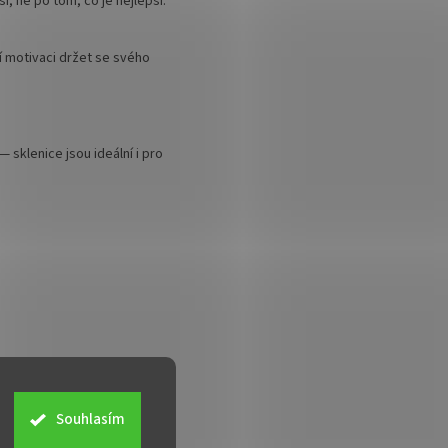
í, ne po tom, co je nejlepší.
í motivaci držet se svého
— sklenice jsou ideální i pro
Souhlasím