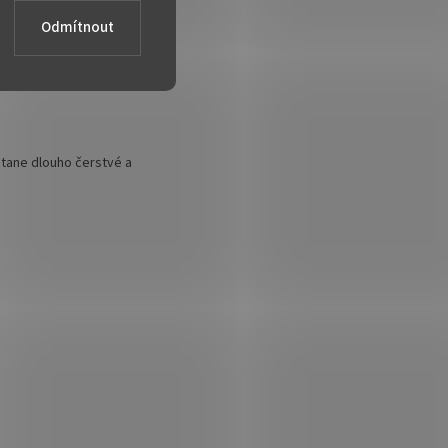
Odmítnout
ují a můžete si připravit více
ůstane dlouho čerstvé a