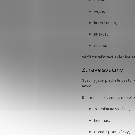
fazole,
vejce,
kuřecí maso,
kuskus,
quinoa.
Větší
zavařovací sklenice
se
Zdravé svačiny
Svačiny jsou při dietě často
navíc.
Do menších sklenic si můžete 
zeleninu na svačinu,
hummus,
domácí pomazánky,