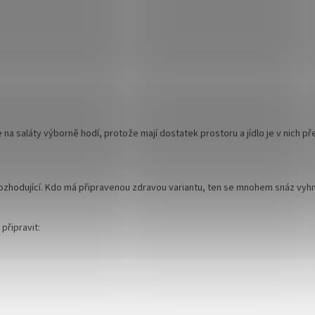
 na saláty výborně hodí, protože mají dostatek prostoru a jídlo je v nich p
 rozhodující. Kdo má připravenou zdravou variantu, ten se mnohem snáz vy
připravit: