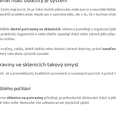
nat hlad. Důležitý je systém
, často mají pocit, že je čeká složité plánování, malé porce a neustálé hlí
největší problém jinde. Nejde jen o samotné jídlo, ale o to, že v kuchyni chy
oblíbilo
dietní potraviny ve sklenicích
. Sklenice pomáhají s organizací jíd
 praktické, hygienické a velmi dobře vypadají. Když máte zdravé jídlo přip
ho režimu.
ě, svačiny, saláty, lehké obědy nebo domácí zdravé dobroty, právě
zavařov
erý vám dietu výrazně usnadní.
traviny ve sklenicích takový smysl
h. Je o pravidelnosti, kvalitních surovinách a rozumných porcích. A právě t
žitého počítání
terou
sklenice na potraviny
přinášejí, je jednoduché dávkování. Když si jíd
ik toho sníte. Nemusíte vše odhadovat ani zbytečně ujídat.