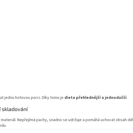
t jednu hotovou porci. Díky tomu je
dieta přehlednější a jednodušší
.
í skladování
ý materiál. Nepřejímá pachy, snadno se udržuje a pomáhá uchovat obsah déle
edu.