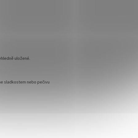
řehledně uložené.
hne sladkostem nebo pečivu