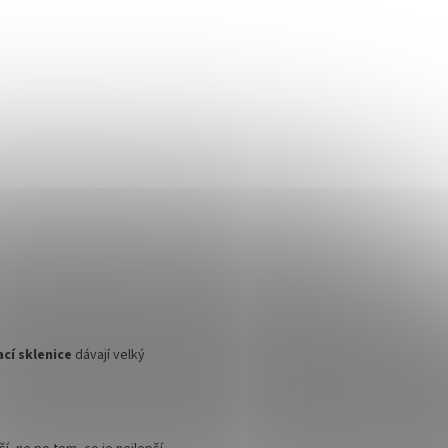
ací sklenice
dávají velký