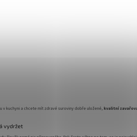
u v kuchyni a chcete mít zdravé suroviny dobře uložené,
kvalitní zavařov
á vydržet