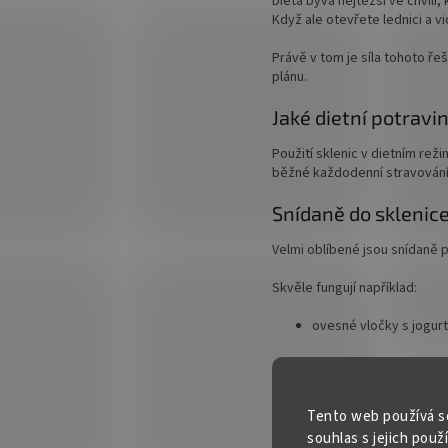
Dieta bývá nejtěžší ve chvíli,
Když ale otevřete lednici a v
Právě v tom je síla tohoto ře
plánu.
Jaké dietní potravin
Použití sklenic v dietním reži
běžné každodenní stravování
Snídaně do sklenic
Velmi oblíbené jsou snídaně 
Skvěle fungují například:
ovesné vločky s jogur
tvaroh s ovocem,
chia pudink,
Tento web používá s
souhlas s jejich použ
proteinová snídaně,