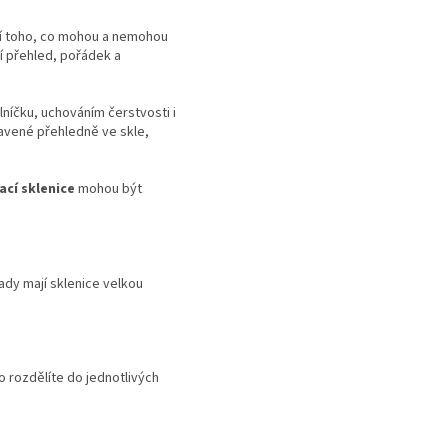
dání toho, co mohou a nemohou
bí přehled, pořádek a
elníčku, uchováním čerstvosti i
ravené přehledně ve skle,
ací sklenice
mohou být
ady mají sklenice velkou
lo rozdělíte do jednotlivých