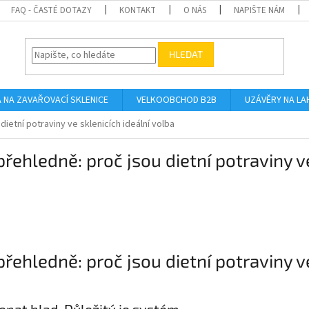
FAQ - ČASTÉ DOTAZY
KONTAKT
O NÁS
NAPIŠTE NÁM
HLEDAT
A NA ZAVAŘOVACÍ SKLENICE
VELKOOBCHOD B2B
UZÁVĚRY NA LA
dietní potraviny ve sklenicích ideální volba
přehledně: proč jsou dietní potraviny v
přehledně: proč jsou dietní potraviny v