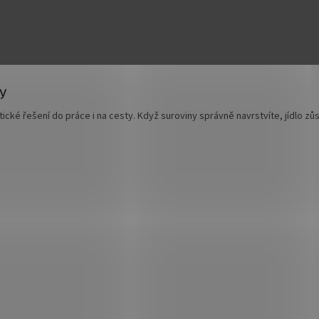
nky.
potraviny
jsou pro tento typ jídel ideální. Dobře se zavírají, snadno se sklad
dy
ktické řešení do práce i na cesty. Když suroviny správně navrstvíte, jídlo z