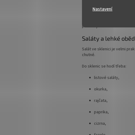
Nastavení
jogurt s ořechy a semí
Menší a střední
sklenice na 
porcí najednou.
Saláty a lehké obě
Salát ve sklenici je velmi pra
chutné.
Do sklenic se hodí třeba:
listové saláty,
okurka,
rajčata,
paprika,
cizrna,