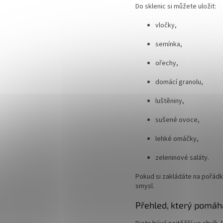
Do sklenic si můžete uložit:
vločky,
semínka,
ořechy,
domácí granolu,
luštěniny,
sušené ovoce,
lehké omáčky,
zeleninové saláty.
Pokud si zakládáte na pořádk
smysl.
Přehled, který pomáh