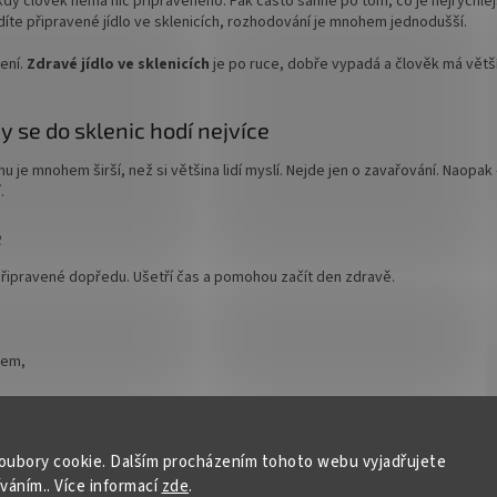
 kdy člověk nemá nic připraveného. Pak často sáhne po tom, co je nejrychlejš
idíte připravené jídlo ve sklenicích, rozhodování je mnohem jednodušší.
šení.
Zdravé jídlo ve sklenicích
je po ruce, dobře vypadá a člověk má větš
y se do sklenic hodí nejvíce
mu je mnohem širší, než si většina lidí myslí. Nejde jen o zavařování. Naopak 
.
e
připravené dopředu. Ušetří čas a pomohou začít den zdravě.
tem,
oubory cookie. Dalším procházením tohoto webu vyjadřujete
íváním.. Více informací
zde
.