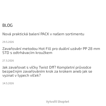
BLOG
Nová praktická balení PACK v našem sortimentu
29.5.2026
Zavařování metodou Hot Fill pro duální uzávěr PP 28 mm
STD s odtrhávacím kroužkem
27.5.2026
Jak zavařovat s víčky Twist Off? Kompletní průvodce
bezpečným zavařováním krok za krokem aneb jak se
vyznat v typech víček?
14.5.2026
Vytvořil Shoptet