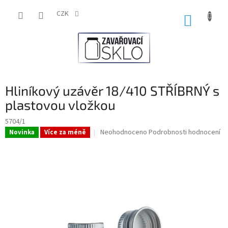
Přejít
na
CZK
NÁKUP
obsah
KOŠÍK
Hliníkový uzávěr 18/410 STŘÍBRNÝ s
plastovou vložkou
5704/1
Průměrné
Neohodnoceno
Podrobnosti hodnocení
Novinka
Více za méně
hodnocení
produktu
je
0,0
z
5
hvězdiček.