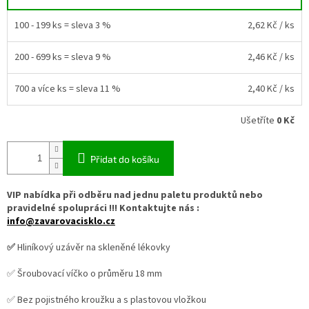
100 - 199 ks = sleva 3 %
2,62 Kč
/ ks
200 - 699 ks = sleva 9 %
2,46 Kč
/ ks
700 a více ks = sleva 11 %
2,40 Kč
/ ks
Ušetříte
0 Kč
Přidat do košíku
VIP nabídka při odběru nad jednu paletu produktů nebo
pravidelné spolupráci !!! Kontaktujte nás :
info@zavarovacisklo.cz
✅
Hliníkový uzávěr na skleněné lékovky
✅ Šroubovací víčko o průměru 18 mm
✅ Bez pojistného kroužku a s plastovou vložkou