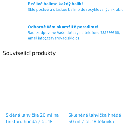
Pečlivě balíme každý balík!
Sklo pečlivě a s láskou balíme do recyklovaných krabic
Odborně Vám okamžitě poradíme!
Rádi zodpovíme Vaše dotazy na telefonu 735899866,
email info@zavarovacisklo.cz
Související produkty
Sklěná lahvička 20 ml na
Skleněná lahvička hnědá
tinkturu hnědá / GL 18
50 ml / GL 18 lékovka