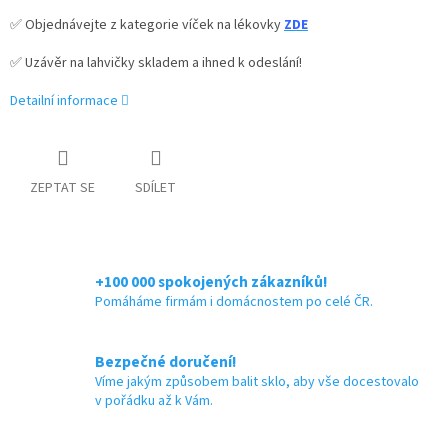
✅ Objednávejte z kategorie víček na lékovky
ZDE
✅ Uzávěr na lahvičky skladem a ihned k odeslání!
Detailní informace
ZEPTAT SE
SDÍLET
+100 000 spokojených zákazníků!
Pomáháme firmám i domácnostem po celé ČR.
Bezpečné doručení!
Víme jakým způsobem balit sklo, aby vše docestovalo
v pořádku až k Vám.