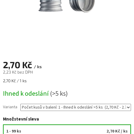
2,70 Kč
/ ks
2,23 Kč bez DPH
Měrná
2,70 Kč / 1 ks
cena:
Ihned k odeslání
(>5 ks)
Varianta
Množstevní sleva
1 - 99 ks
2,70 Kč
/ ks