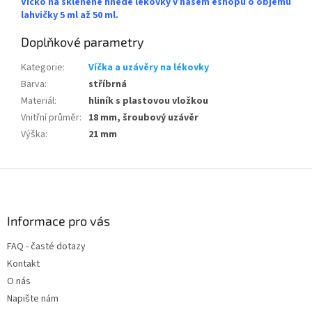
Víčko na skleněné hnědé lékovky v našem eshopu o objemu
lahvičky 5 ml až 50 ml.
Doplňkové parametry
Kategorie
:
Víčka a uzávěry na lékovky
Barva
:
stříbrná
Materiál
:
hliník s plastovou vložkou
Vnitřní průměr
:
18 mm, šroubový uzávěr
Výška
:
21 mm
Z
á
p
a
Informace pro vás
t
FAQ - časté dotazy
í
Kontakt
O nás
Napište nám