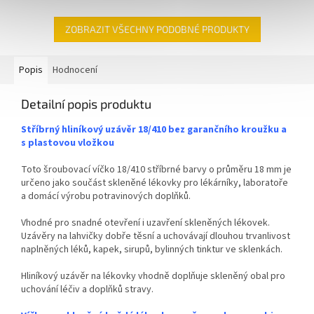
✅
Plastový uzávěr GL na
✅
Plastové víčko 18 mm na
skleněné lékovky
skleněnou lékovku
ZOBRAZIT VŠECHNY PODOBNÉ PRODUKTY
✅ Šroubovací víčko o průměru
✅ Šroubovací víčko pro snadné
18 mm
otevření lahvičky
Popis
Hodnocení
✅ S pojistným kroužkem a
✅ Uzávěr s prodlouženým
hliníkovou vložkou
kapátkem
Detailní popis produktu
✅ Objednávejte z kategorie
✅ Objednávejte z kategorie
Stříbrný hliníkový uzávěr 18/410 bez garančního kroužku a
víček na lékovky
ZDE
víček na lékovky
ZDE
s plastovou vložkou
✅ Uzávěr na lahvičky skladem a
✅ Víčka skladem a ihned k
Toto šroubovací víčko 18/410
stříbrné barvy o průměru 18 mm je
ihned k odeslání!
odeslání!
určeno jako součást skleněné lékovky pro lékárníky, laboratoře
a domácí výrobu potravinových doplňků.
Vhodné pro snadné otevření i uzavření skleněných lékovek.
Uzávěry na lahvičky dobře těsní a uchovávají dlouhou trvanlivost
naplněných léků, kapek, sirupů, bylinných tinktur ve sklenkách.
Hliníkový uzávěr na lékovky
vhodně doplňuje skleněný obal pro
uchování léčiv a doplňků stravy.