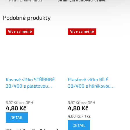
Vnitřní průměr hrdla
:
38 mm, šroubovací uzávěr
Podobné produkty
Více za méně
Více za méně
Kovové víčko STŘÍBRNÉ
Plastové víčko BÍLÉ
38/400 s plastovou
38/400 s hliníkovou
vložkou
vložkou
3,97 Kč bez DPH
3,97 Kč bez DPH
4,80 Kč
4,80 Kč
Měrná
4,80 Kč / 1 ks
DETAIL
cena:
DETAIL