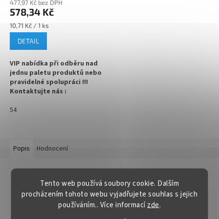
477,97 Kč bez DPH
578,34 Kč
Měrná
10,71 Kč / 1 ks
cena:
DETAIL
VIP nabídka při odběru nad
jednu paletu produktů nebo
pravidelné spolupráci !!!
Kontaktujte nás :
info@zavarovacisklo.cz
54
Hnědá skleněná lahvička
lékovka na léky 100 ml na
kapky, tinktury, sirupy i
léčiva, která chrání obsah
Popis
Hodnocení
před světlem a pomáhá
zachovat jeho kvalitu a
Detailní popis produktu
trvanlivost.
Tento web používá soubory cookie. Dalším
KOVOVÉ víčko ZLATÉ 38/400 s plastovou vložkou pro
procházením tohoto webu vyjadřujete souhlas s jejich
✅
Lékovka z hnědého
tepelné indukční víčkování
lékárenského skla
používáním.. Více informací
zde
.
Zlaté kovové víčko
obsahuje plastovou vložku. Uzávěr je určen