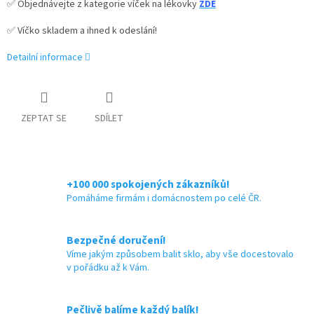
✅ Objednávejte z kategorie víček na lékovky
ZDE
✅ Víčko skladem a ihned k odeslání!
Detailní informace
ZEPTAT SE
SDÍLET
+100 000 spokojených zákazníků!
Pomáháme firmám i domácnostem po celé ČR.
Bezpečné doručení!
Víme jakým způsobem balit sklo, aby vše docestovalo
v pořádku až k Vám.
Pečlivě balíme každý balík!