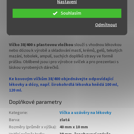
Nastavení
✅ Uzavíratelná šroubovacím
na skleněné lékovky
o průměru 38 mm
. Primárně využívané v
víčkem
lékárnách, farmaceutickém průmyslu, kosmetickém průmyslu a
Souhlasím
pro domácí výrobu potravinových doplňků.
✅ Víčka k lékovce dokoupíte
ZDE
Odmítnout
Šroubovací kovový uzávěr
, vhodný na hnědé lékovky odolné
proti UV záření.
✅ Vhodná pro uchování výrobků
citlivých na UV
Víčko 38/400 s plastovou vložkou
slouží s vhodnou lékovkou
nebo dózou k výrobě a skladování mastí, krémů, gelů, tekutých
✅ Lékovka skladem a ihned k
mazání, tobolek, ampulí, suchých doplňků stravy ve formě
odeslání!
prášku. Oblíbené jsou i pro výrobce svíček a pro prezentaci s
láskou vyrobených dárečků.
Ke kovovým víčkům 38/400 objednávejte odpovídající
lékovky a dózy, např. širokohrdlá lékovka hnědá 100 ml,
120 ml.
Doplňkové parametry
Kategorie
:
Víčka a uzávěry na lékovky
Barva
:
zlatá
Rozměry (průměr x výška)
:
40 mm x 10 mm