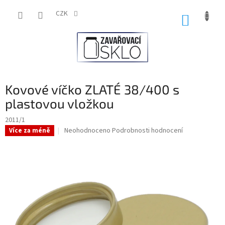
Přejít
na
CZK
NÁKUP
obsah
KOŠÍK
Kovové víčko ZLATÉ 38/400 s
plastovou vložkou
2011/1
Průměrné
Neohodnoceno
Podrobnosti hodnocení
Více za méně
hodnocení
produktu
je
0,0
z
5
hvězdiček.