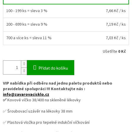
100 - 199 ks = sleva 3 %
7,66 Kč
/ ks
200 - 699 ks = sleva 9 %
7,19 Kč
/ ks
700 a více ks = sleva 11 %
7,03 Kč
/ ks
Ušetříte
0 Kč
Přidat do košíku
VIP nabídka při odběru nad jednu paletu produktů nebo
pravidelné spolupráci !!! Kontaktujte nás :
info@zavarovacisklo.cz
✅
Kovové víčko 38/400 na skleněné lékovky
✅ Šroubovací uzávěr na lékovky 38 mm
✅ Plastová vložka pro tepelné indukční víčkování