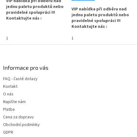
VIP nabídka při odběru nad
jednu paletu produktů nebo
VIP nabídka při odběru nad
pravidelné spolupráci !!!
jednu paletu produktů nebo
Kontaktujte nás :
pravidelné spolupráci !!!
info@zavarovacisklo.cz
Kontaktujte nás :
info@zavarovacisklo.cz
✅
Kovové víčko 38/400 na
1
✅
1
Plastové víčko 38/400 na
skleněné lékovky
skleněné lékovky
Z
✅ Šroubovací uzávěr na lékovky
á
✅ Šroubovací uzávěr na lékovky
38 mm
p
38 mm
a
Informace pro vás
✅ Plastová vložka pro tepelné
✅ Hliníková vložka, tepelné
t
indukční víčkování
FAQ - časté dotazy
indukční víčkování
í
Kontakt
✅ Objednávejte z kategorie
✅ Objednávejte z kategorie
víček na lékovky
ZDE
O nás
víček na lékovky
ZDE
Napište nám
✅ Víčko skladem a ihned k
✅ Víčko skladem a ihned k
Platba
odeslání!
odeslání!
Cena za dopravu
Obchodní podmínky
GDPR