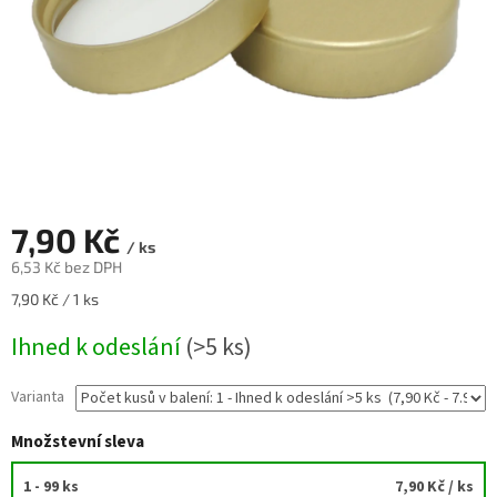
7,90 Kč
/ ks
6,53 Kč bez DPH
Měrná
7,90 Kč / 1 ks
cena:
Ihned k odeslání
(>5 ks)
Varianta
Množstevní sleva
1 - 99 ks
7,90 Kč
/ ks