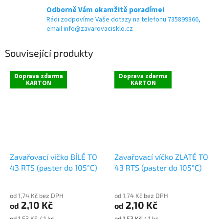
Odborně Vám okamžitě poradíme!
Rádi zodpovíme Vaše dotazy na telefonu 735899866,
email info@zavarovacisklo.cz
Související produkty
Doprava zdarma
Doprava zdarma
KARTON
KARTON
Zavařovací víčko BÍLÉ TO
Zavařovací víčko ZLATÉ TO
43 RTS (paster do 105°C)
43 RTS (paster do 105°C)
od 1,74 Kč bez DPH
od 1,74 Kč bez DPH
2,10 Kč
2,10 Kč
od
od
Měrná
Měrná
od 1,53 Kč / 1 ks
od 1,53 Kč / 1 ks