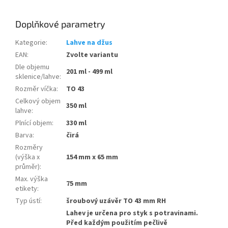
Doplňkové parametry
Kategorie
:
Lahve na džus
EAN
:
Zvolte variantu
Dle objemu
201 ml - 499 ml
sklenice/lahve
:
Rozměr víčka
:
TO 43
Celkový objem
350 ml
lahve
:
Plnící objem
:
330 ml
Barva
:
čirá
Rozměry
(výška x
154 mm x 65 mm
průměr)
:
Max. výška
75 mm
etikety
:
Typ ústí
:
šroubový uzávěr TO 43 mm RH
Lahev je určena pro styk s potravinami.
Před každým použitím pečlivě