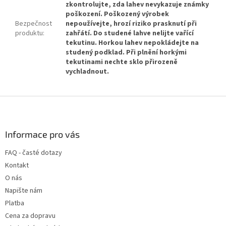
zkontrolujte, zda lahev nevykazuje známky
poškození. Poškozený výrobek
Bezpečnost
nepoužívejte, hrozí riziko prasknutí při
produktu
:
zahřátí. Do studené lahve nelijte vařící
tekutinu. Horkou lahev nepokládejte na
studený podklad. Při plnění horkými
tekutinami nechte sklo přirozeně
vychladnout.
Z
á
p
a
Informace pro vás
t
FAQ - časté dotazy
í
Kontakt
O nás
Napište nám
Platba
Cena za dopravu