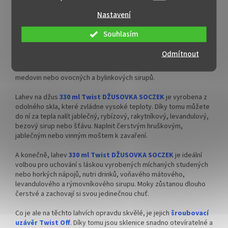
Detailní popis produktu
alkoholické nápoje.
alkoholické nápoje.
Nastavení
Lahev na džus 330 ml DŽUSOVKA SOCZEK
✅
Praktická lahev nejen na džus
✅ Velkoobjemová praktická
300 ml
lahev nejen na džus 750 ml
Souhlasím
Džusová lahev
0,33 l Twist DŽUSOVKA SOCZEK
je nezbytným
pomocníkem pro každého, kdo se věnuje výrobě šťáv, moštů,
✅ Twist Off šroubový uzávěr
✅ Twist Off šroubový uzávěr
Odmítnout
nápojů všeho druhu. Tato lahev je ideální pro uchování ovocných
uzavřete rukou
uzavřete rukou
džusů, zeleninových smoothies, ale také pro uchování likérů,
medovin nebo ovocných a bylinkových sirupů.
✅ Různá víčka TO 43 ke sklenici
✅ Různá víčka TO 43 ke sklenici
objednejte
ZDE
objednejte
ZDE
Lahev na džus
330 ml Twist DŽUSOVKA SOCZEK
je vyrobena z
odolného skla, které zvládne vysoké teploty. Díky tomu můžete
do ní za tepla nalít jablečný, rybízový, rakytníkový, levandulový,
✅ Vhodná na šťávy, sirupy,
✅ Vhodná na šťávy, sirupy,
bezový sirup nebo šťávu. Naplnit čerstvým hruškovým,
džusy, mošty
džusy, mošty, čaj
jablečným nebo vinným moštem k zavaření.
✅
Paletu za výhodnější cenu
✅
Paletu za výhodnější cenu
A konečně, lahev
330 ml Twist DŽUSOVKA SOCZEK
je ideální
volbou pro uchování s láskou vyrobených míchaných studených
objednejte
ZDE
objednejte
ZDE
nebo horkých nápojů, nutri drinků, voňavého mátového,
levandulového a rýmovníkového sirupu. Moky zůstanou dlouho
čerstvé a zachovají si svou jedinečnou chuť.
Co je ale na těchto lahvích opravdu skvělé, je jejich
šroubovací
uzávěr Twist Off
. Díky tomu jsou sklenice snadno otevíratelné a