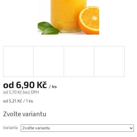
od
6,90 Kč
/ ks
od
5,70 Kč
bez DPH
Měrná
od 5,21 Kč / 1 ks
cena:
Zvolte variantu
Varianta