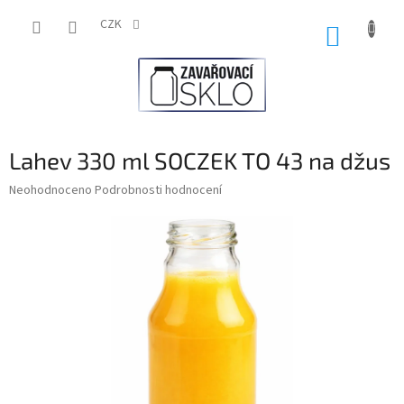
Přejít
na
CZK
NÁKUP
obsah
KOŠÍK
Lahev 330 ml SOCZEK TO 43 na džus
Průměrné
Neohodnoceno
Podrobnosti hodnocení
hodnocení
produktu
je
0,0
z
5
hvězdiček.