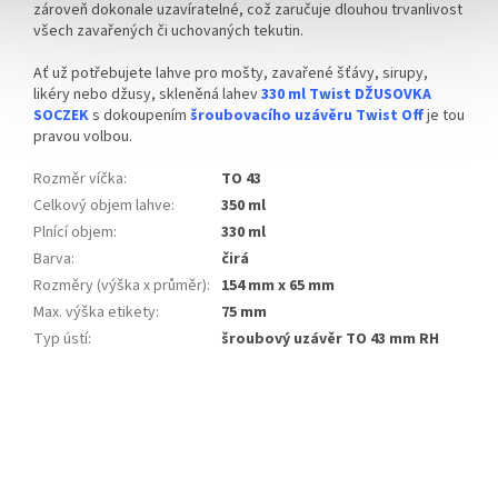
zároveň dokonale uzavíratelné, což zaručuje dlouhou trvanlivost
všech zavařených či uchovaných tekutin.
Ať už potřebujete lahve pro mošty, zavařené šťávy, sirupy,
likéry nebo džusy, skleněná lahev
330 ml Twist DŽUSOVKA
SOCZEK
s dokoupením
šroubovacího uzávěru Twist Off
je tou
pravou volbou.
Rozměr víčka
:
TO 43
Celkový objem lahve
:
350 ml
Plnící objem
:
330 ml
Barva
:
čirá
Rozměry (výška x průměr)
:
154 mm x 65 mm
Max. výška etikety
:
75 mm
Typ ústí
:
šroubový uzávěr TO 43 mm RH