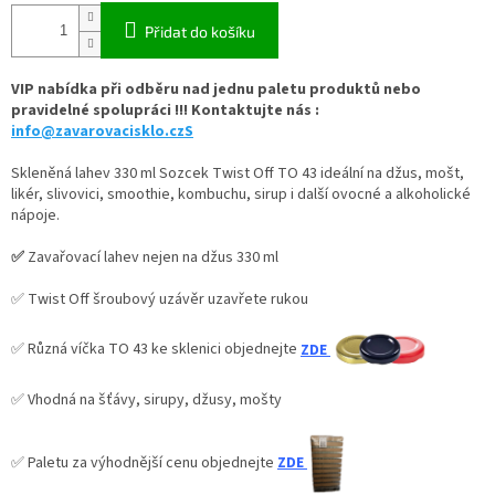
Přidat do košíku
VIP nabídka při odběru nad jednu paletu produktů nebo
pravidelné spolupráci !!! Kontaktujte nás :
info@zavarovacisklo.czS
Skleněná lahev 330 ml Sozcek Twist Off TO 43 ideální na džus, mošt,
likér, slivovici, smoothie, kombuchu, sirup i další ovocné a alkoholické
nápoje.
✅
Zavařovací lahev nejen na džus 330 ml
✅ Twist Off šroubový uzávěr uzavřete rukou
✅ Různá víčka TO 43 ke sklenici objednejte
ZDE
✅ Vhodná na šťávy, sirupy, džusy, mošty
✅
Paletu za výhodnější cenu objednejte
ZDE