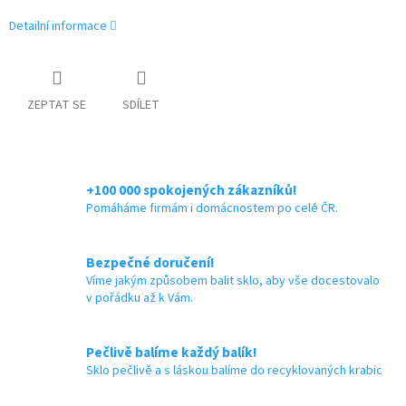
Detailní informace
ZEPTAT SE
SDÍLET
+100 000 spokojených zákazníků!
Pomáháme firmám i domácnostem po celé ČR.
Bezpečné doručení!
Víme jakým způsobem balit sklo, aby vše docestovalo
v pořádku až k Vám.
Pečlivě balíme každý balík!
Sklo pečlivě a s láskou balíme do recyklovaných krabic