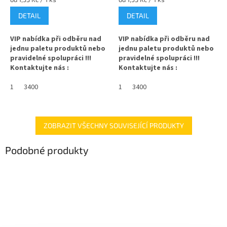
cena:
cena:
DETAIL
DETAIL
VIP nabídka při odběru nad
VIP nabídka při odběru nad
jednu paletu produktů nebo
jednu paletu produktů nebo
pravidelné spolupráci !!!
pravidelné spolupráci !!!
Kontaktujte nás :
Kontaktujte nás :
info@zavarovacisklo.cz
info@zavarovacisklo.cz
1
3400
1
3400
✅
Víčko na sklenici s uzávěrem
✅
Víčko na sklenici s uzávěrem
typu Twist Off 43
typu Twist Off 43
✅ Šroubovací víčko pro snadné
✅ Šroubovací víčko pro snadné
ZOBRAZIT VŠECHNY SOUVISEJÍCÍ PRODUKTY
otevření sklenice
otevření sklenice
Podobné produkty
✅ Různé varianty víček TO 43
✅ Různé varianty víček TO 43
objednejte
ZDE
objednejte
ZDE
✅ Pro výhodnější cenu kupte
✅ Pro výhodnější cenu kupte
celý karton
celý karton
✅ Víčka skladem a ihned k
✅ Víčka skladem a ihned k
odeslání!
odeslání!