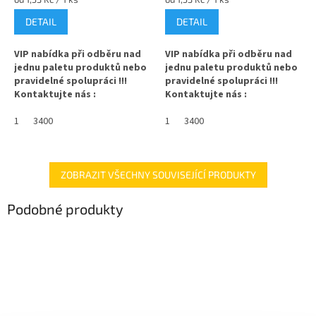
cena:
cena:
DETAIL
DETAIL
VIP nabídka při odběru nad
VIP nabídka při odběru nad
jednu paletu produktů nebo
jednu paletu produktů nebo
pravidelné spolupráci !!!
pravidelné spolupráci !!!
Kontaktujte nás :
Kontaktujte nás :
info@zavarovacisklo.cz
info@zavarovacisklo.cz
1
3400
1
3400
✅
Víčko na sklenici s uzávěrem
✅
Víčko na sklenici s uzávěrem
typu Twist Off 43
typu Twist Off 43
✅ Šroubovací víčko pro snadné
✅ Šroubovací víčko pro snadné
ZOBRAZIT VŠECHNY SOUVISEJÍCÍ PRODUKTY
otevření sklenice
otevření sklenice
Podobné produkty
✅ Různé varianty víček TO 43
✅ Různé varianty víček TO 43
objednejte
ZDE
objednejte
ZDE
✅ Pro výhodnější cenu kupte
✅ Pro výhodnější cenu kupte
celý karton
celý karton
✅ Víčka skladem a ihned k
✅ Víčka skladem a ihned k
odeslání!
odeslání!