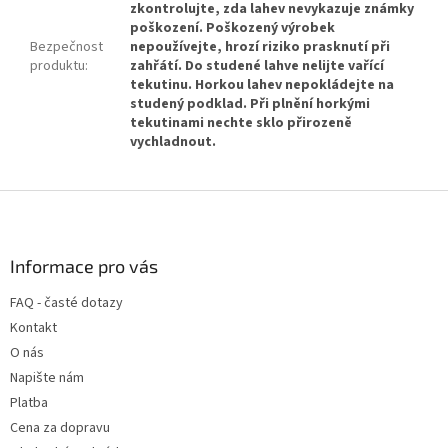
zkontrolujte, zda lahev nevykazuje známky
poškození. Poškozený výrobek
Bezpečnost
nepoužívejte, hrozí riziko prasknutí při
produktu
:
zahřátí. Do studené lahve nelijte vařící
tekutinu. Horkou lahev nepokládejte na
studený podklad. Při plnění horkými
tekutinami nechte sklo přirozeně
vychladnout.
Z
á
p
a
Informace pro vás
t
FAQ - časté dotazy
í
Kontakt
O nás
Napište nám
Platba
Cena za dopravu