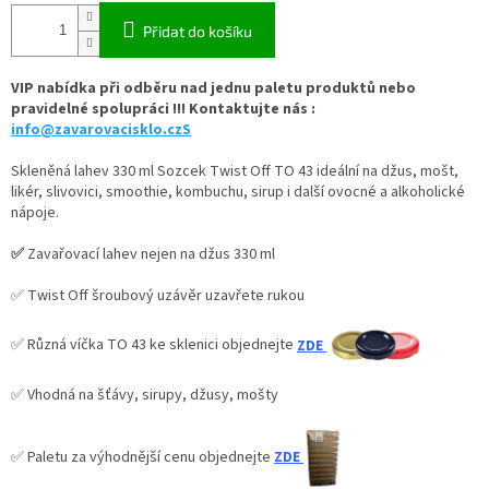
Přidat do košíku
VIP nabídka při odběru nad jednu paletu produktů nebo
pravidelné spolupráci !!! Kontaktujte nás :
info@zavarovacisklo.czS
Skleněná lahev 330 ml Sozcek Twist Off TO 43 ideální na džus, mošt,
likér, slivovici, smoothie, kombuchu, sirup i další ovocné a alkoholické
nápoje.
✅
Zavařovací lahev nejen na džus 330 ml
✅ Twist Off šroubový uzávěr uzavřete rukou
✅ Různá víčka TO 43 ke sklenici objednejte
ZDE
✅ Vhodná na šťávy, sirupy, džusy, mošty
✅
Paletu za výhodnější cenu objednejte
ZDE