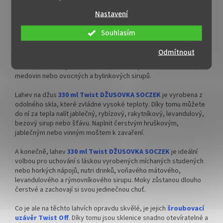
Detailní popis produktu
alkoholické nápoje.
alkoholické nápoje.
Nastavení
Lahev na džus 330 ml DŽUSOVKA SOCZEK
✅
Praktická lahev nejen na džus
✅ Velkoobjemová praktická
300 ml
lahev nejen na džus 750 ml
Souhlasím
Džusová lahev
0,33 l Twist DŽUSOVKA SOCZEK
je nezbytným
pomocníkem pro každého, kdo se věnuje výrobě šťáv, moštů,
✅ Twist Off šroubový uzávěr
✅ Twist Off šroubový uzávěr
Odmítnout
nápojů všeho druhu. Tato lahev je ideální pro uchování ovocných
uzavřete rukou
uzavřete rukou
džusů, zeleninových smoothies, ale také pro uchování likérů,
medovin nebo ovocných a bylinkových sirupů.
✅ Různá víčka TO 43 ke sklenici
✅ Různá víčka TO 43 ke sklenici
objednejte
ZDE
objednejte
ZDE
Lahev na džus
330 ml Twist DŽUSOVKA SOCZEK
je vyrobena z
odolného skla, které zvládne vysoké teploty. Díky tomu můžete
do ní za tepla nalít jablečný, rybízový, rakytníkový, levandulový,
✅ Vhodná na šťávy, sirupy,
✅ Vhodná na šťávy, sirupy,
bezový sirup nebo šťávu. Naplnit čerstvým hruškovým,
džusy, mošty
džusy, mošty, čaj
jablečným nebo vinným moštem k zavaření.
✅
Paletu za výhodnější cenu
✅
Paletu za výhodnější cenu
A konečně, lahev
330 ml Twist DŽUSOVKA SOCZEK
je ideální
volbou pro uchování s láskou vyrobených míchaných studených
objednejte
ZDE
objednejte
ZDE
nebo horkých nápojů, nutri drinků, voňavého mátového,
levandulového a rýmovníkového sirupu. Moky zůstanou dlouho
čerstvé a zachovají si svou jedinečnou chuť.
Co je ale na těchto lahvích opravdu skvělé, je jejich
šroubovací
uzávěr Twist Off
. Díky tomu jsou sklenice snadno otevíratelné a