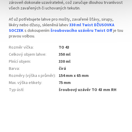
zároveň dokonale uzavíratelné, což zaručuje dlouhou trvanlivost
všech zavařených či uchovaných tekutin.
Ať už potřebujete lahve pro mošty, zavařené šťávy, sirupy,
likéry nebo džusy, skleněná lahev
330 ml Twist DŽUSOVKA
SOCZEK
s dokoupením
šroubovacího uzávěru Twist Off
je tou
pravou volbou.
Rozměr víčka
:
TO 43
Celkový objem lahve
:
350 ml
Plnící objem
:
330 ml
Barva
:
čirá
Rozměry (výška x průměr)
:
154 mm x 65 mm
Max. výška etikety
:
75 mm
Typ ústí
:
šroubový uzávěr TO 43 mm RH