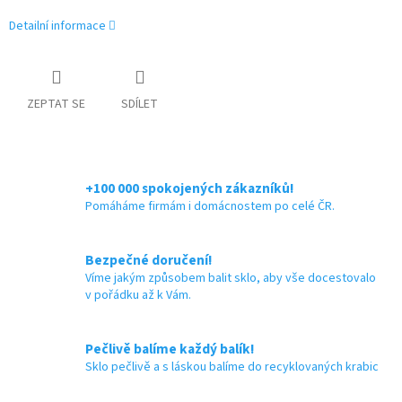
Detailní informace
ZEPTAT SE
SDÍLET
+100 000 spokojených zákazníků!
Pomáháme firmám i domácnostem po celé ČR.
Bezpečné doručení!
Víme jakým způsobem balit sklo, aby vše docestovalo
v pořádku až k Vám.
Pečlivě balíme každý balík!
Sklo pečlivě a s láskou balíme do recyklovaných krabic