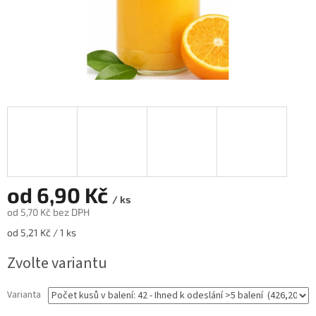
od
6,90 Kč
/ ks
od
5,70 Kč
bez DPH
Měrná
od 5,21 Kč / 1 ks
cena:
Zvolte variantu
Varianta