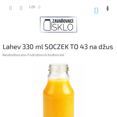
Přejít
na
CZK
NÁKUP
obsah
KOŠÍK
Lahev 330 ml SOCZEK TO 43 na džus
Průměrné
Neohodnoceno
Podrobnosti hodnocení
hodnocení
produktu
je
0,0
z
5
hvězdiček.