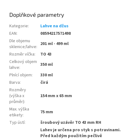
Doplňkové parametry
Kategorie
:
Lahve na džus
EAN
:
08594217571498
Dle objemu
201 ml - 499 ml
sklenice/lahve
:
Rozměr víčka
:
TO 43
Celkový objem
350 ml
lahve
:
Plnící objem
:
330 ml
Barva
:
čirá
Rozměry
(výška x
154 mm x 65 mm
průměr)
:
Max. výška
75 mm
etikety
:
Typ ústí
:
šroubový uzávěr TO 43 mm RH
Lahev je určena pro styk s potravinami.
Před každým použitím pečlivě