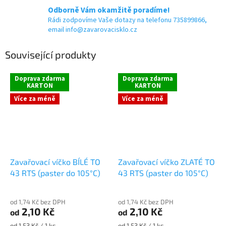
Odborně Vám okamžitě poradíme!
Rádi zodpovíme Vaše dotazy na telefonu 735899866,
email info@zavarovacisklo.cz
Související produkty
Doprava zdarma
Doprava zdarma
KARTON
KARTON
Více za méně
Více za méně
Zavařovací víčko BÍLÉ TO
Zavařovací víčko ZLATÉ TO
43 RTS (paster do 105°C)
43 RTS (paster do 105°C)
od 1,74 Kč bez DPH
od 1,74 Kč bez DPH
2,10 Kč
2,10 Kč
od
od
Měrná
Měrná
od 1,53 Kč / 1 ks
od 1,53 Kč / 1 ks