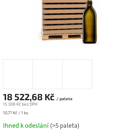
18 522,68 Kč
/ paleta
15 308 Kč
bez DPH
Měrná
10,77 Kč / 1 ks
cena:
Ihned k odeslání
(>5 paleta)