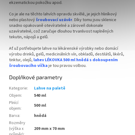
ekzematickou pokožku apod.
Co je ale na těchto lahvích opravdu skvělé, je jejich hliníkový
nebo plastový
šroubovací uzávěr
. Díky tomu jsou sklenice
snadno opakovaně otevíratelné a zároveň dokonale
uzavíratelné, což zaručuje dlouhou trvanlivost naplněných
tekutin, nápojů a gelů.
Ať už potřebujete lahve na lékárenské výrobky nebo domácí
výrobu drinků, gelů, medicinálních vín, obkladů, destilátů, likérů,
tinktur, olejů,
lahev LÉKOVKA 500 ml hnědá s dokoupením
šroubovacího víčka
je tou pravou volbou.
Doplňkové parametry
Kategorie
:
Lahve na paletě
Objem
:
540 ml
Plnící
500 ml
objem
:
Barva
:
hnědá
Rozměry
(výška x
209 mm x 70 mm
průměr)
: