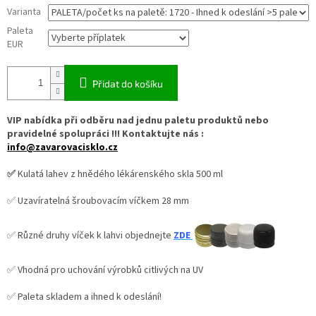
Varianta
Paleta
EUR
Přidat do košíku
VIP nabídka při odběru nad jednu paletu produktů nebo
pravidelné spolupráci !!! Kontaktujte nás :
info@zavarovacisklo.cz
✅
Kulatá lahev z hnědého lékárenského skla 500 ml
✅ Uzavíratelná šroubovacím víčkem 28 mm
✅ Různé druhy víček k lahvi objednejte
ZDE
✅ Vhodná pro uchování výrobků citlivých na UV
✅ Paleta skladem a ihned k odeslání!