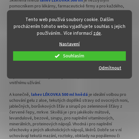
Skleněná hnědá
lahev LÉKOVKA 500 ml
je nezbytným
pomocníkem pro lékárny, farmaceutické firmy a pro každého,
kdo po doma vyrábí různé bylinné tinktury, léčivé oleje, šťávy,
sirupy, medicinální vína, maceráty, destiláty, gely, roztoky,
Tento web používá soubory cookie. Dalším
tekutá mazání.
procházením tohoto webu vyjadřujete souhlas s jejich
používáním.. Více informací
zde
.
Na lahev z hnědého skla
lékovka o objemu 5 cdl
je vhodné
víčko 28 mm. Lékárenská kvalita renomovaného evropského
Nastavení
výrobce. Ideální volba pro uchování lékárenských a
potravinářských produktů, které jsou citlivé na světlo.
Souhlasím
Půllitrová
lahev LÉKOVKA 0,5 l
je vyrobena z odolného hnědého
Odmítnout
skla, které zvládne vysoké teploty. Díky tomu do ní můžeme za
tepla nalít různé druhy tekutých léčiv, ať už k mazání nebo
vnitřnímu užívání.
A konečně,
lahev LÉKOVKA 500 ml hnědá
je ideální volbou pro
uchování gelu z aloe, tekutých doplňků stravy od ovocných noni,
jablečných, borůvkových šťáv a sirupů po zeleninové šťávy z
červené řepy, mrkve. Skvělá je i pro jakékoliv mátové,
levandulové, bezové, sirupy, pro naplnění vitamínových,
minerálních, proteinových nápojů. Vhodná i pro naplnění
ořechovky a jiných alkoholických nápojů, likérů. Dobře se v ní
uchovávají tekutá mazání, roztoky, obklady na popálenou či