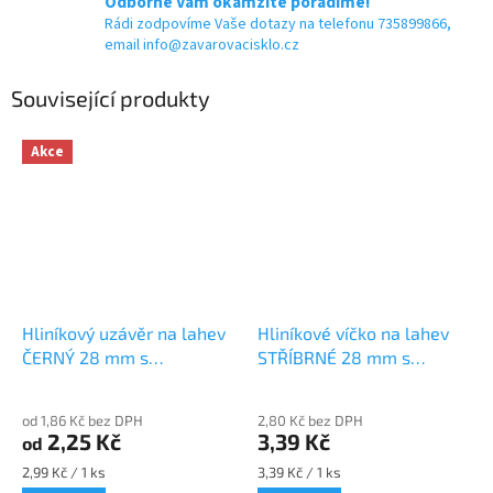
Odborně Vám okamžitě poradíme!
Rádi zodpovíme Vaše dotazy na telefonu 735899866,
email info@zavarovacisklo.cz
Související produkty
Akce
Hliníkový uzávěr na lahev
Hliníkové víčko na lahev
ČERNÝ 28 mm s
STŘÍBRNÉ 28 mm s
garančním kroužkem
garančním kroužkem
od 1,86 Kč bez DPH
2,80 Kč bez DPH
2,25 Kč
3,39 Kč
od
Měrná
Měrná
2,99 Kč / 1 ks
3,39 Kč / 1 ks
cena:
cena: