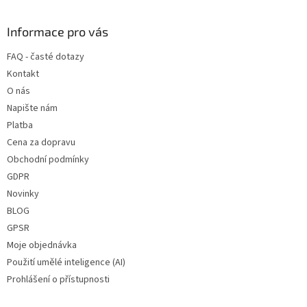
á
p
a
Informace pro vás
t
FAQ - časté dotazy
í
Kontakt
O nás
Napište nám
Platba
Cena za dopravu
Obchodní podmínky
GDPR
Novinky
BLOG
GPSR
Moje objednávka
Použití umělé inteligence (AI)
Prohlášení o přístupnosti