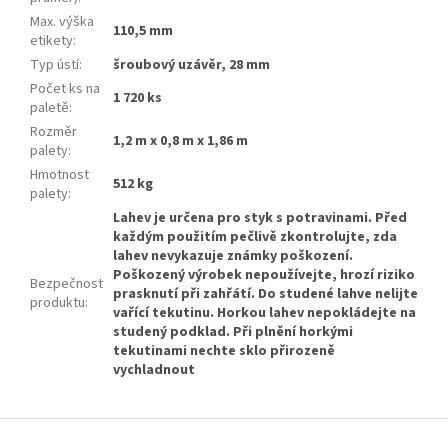
Max. výška
110,5 mm
etikety
:
Typ ústí
:
šroubový uzávěr, 28 mm
Počet ks na
1 720 ks
paletě
:
Rozměr
1,2 m x 0,8 m x 1,86 m
palety
:
Hmotnost
512 kg
palety
:
Lahev je určena pro styk s potravinami. Před
každým použitím pečlivě zkontrolujte, zda
lahev nevykazuje známky poškození.
Poškozený výrobek nepoužívejte, hrozí riziko
Bezpečnost
prasknutí při zahřátí. Do studené lahve nelijte
produktu
:
vařící tekutinu. Horkou lahev nepokládejte na
studený podklad. Při plnění horkými
tekutinami nechte sklo přirozeně
vychladnout
Z