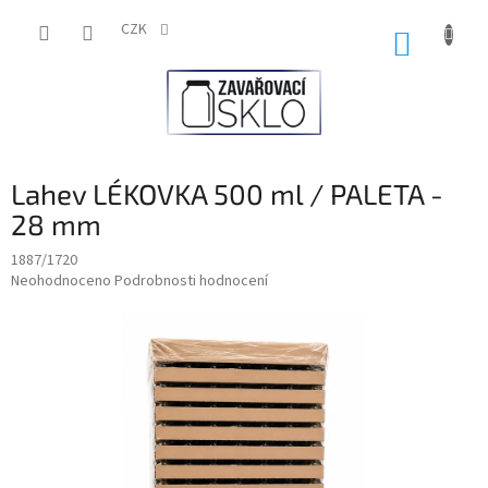
Přejít
na
CZK
NÁKUP
obsah
KOŠÍK
Lahev LÉKOVKA 500 ml / PALETA -
28 mm
1887/1720
Průměrné
Neohodnoceno
Podrobnosti hodnocení
hodnocení
produktu
je
0,0
z
5
hvězdiček.