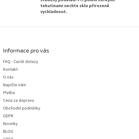
studený podklad. Při plnění horkými
tekutinami nechte sklo přirozeně
vychladnout.
Z
á
p
a
Informace pro vás
t
FAQ - časté dotazy
í
Kontakt
O nás
Napište nám
Platba
Cena za dopravu
Obchodní podmínky
GDPR
Novinky
BLOG