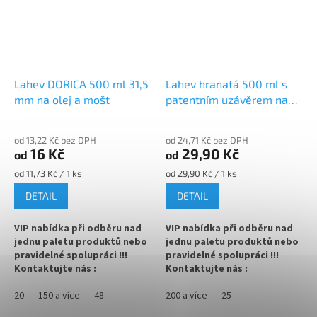
✅ Víčka skladem a ihned k
✅ Víčka skladem a ihned k
odeslání!
odeslání!
Lahev DORICA 500 ml 31,5
Lahev hranatá 500 ml s
mm na olej a mošt
patentním uzávěrem na
likér
od 13,22 Kč bez DPH
od 24,71 Kč bez DPH
16 Kč
29,90 Kč
od
od
Měrná
Měrná
od 11,73 Kč / 1 ks
od 29,90 Kč / 1 ks
cena:
cena:
DETAIL
DETAIL
VIP nabídka při odběru nad
VIP nabídka při odběru nad
jednu paletu produktů nebo
jednu paletu produktů nebo
pravidelné spolupráci !!!
pravidelné spolupráci !!!
Kontaktujte nás :
Kontaktujte nás :
info@zavarovacisklo.cz
info@zavarovacisklo.cz
20
150 a více
48
200 a více
25
Skleněná lahev Dorica 0,5 l je
Skleněná láhev Hranatá 0,5 L s