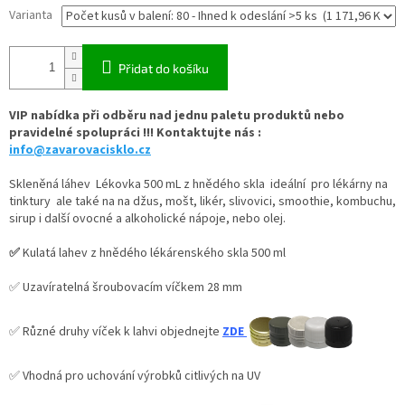
Varianta
Přidat do košíku
VIP nabídka při odběru nad jednu paletu produktů nebo
pravidelné spolupráci !!! Kontaktujte nás :
info@zavarovacisklo.cz
Skleněná láhev Lékovka 500 mL z hnědého skla ideální pro lékárny na
tinktury ale také na na džus, mošt, likér, slivovici, smoothie, kombuchu,
sirup i další ovocné a alkoholické nápoje, nebo olej.
✅
Kulatá lahev z hnědého lékárenského skla 500 ml
✅ Uzavíratelná šroubovacím víčkem 28 mm
✅ Různé druhy víček k lahvi objednejte
ZDE
✅ Vhodná pro uchování výrobků citlivých na UV