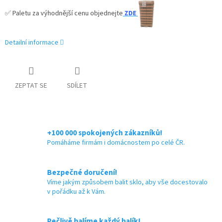
✅
Paletu za výhodnější cenu objednejte
ZDE
Detailní informace
ZEPTAT SE
SDÍLET
+100 000 spokojených zákazníků!
Pomáháme firmám i domácnostem po celé ČR.
Bezpečné doručení!
Víme jakým způsobem balit sklo, aby vše docestovalo
v pořádku až k Vám.
Pečlivě balíme každý balík!