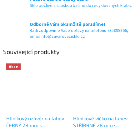
Sklo pečlivě a s láskou balíme do recyklovaných krabic
Odborně Vám okamžitě poradíme!
Rádi zodpovíme Vaše dotazy na telefonu 735899866,
email info@zavarovacisklo.cz
Související produkty
Akce
Hliníkový uzávěr na lahev
Hliníkové víčko na lahev
ČERNÝ 28 mm s
STŘÍBRNÉ 28 mm s
garančním kroužkem
garančním kroužkem