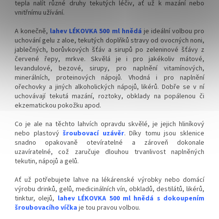
tepla nalít různé druhy tekutých léčiv, ať už k mazání nebo
vnitřnímu užívání.
A konečně,
lahev LÉKOVKA 500 ml hnědá
je ideální volbou pro
uchování gelu z aloe, tekutých doplňků stravy od ovocných noni,
jablečných, borůvkových šťáv a sirupů po zeleninové šťávy z
červené řepy, mrkve. Skvělá je i pro jakékoliv mátové,
levandulové, bezové, sirupy, pro naplnění vitamínových,
minerálních, proteinových nápojů. Vhodná i pro naplnění
ořechovky a jiných alkoholických nápojů, likérů. Dobře se v ní
uchovávají tekutá mazání, roztoky, obklady na popálenou či
ekzematickou pokožku apod.
Co je ale na těchto lahvích opravdu skvělé, je jejich hliníkový
nebo plastový
šroubovací uzávěr
. Díky tomu jsou sklenice
snadno opakovaně otevíratelné a zároveň dokonale
uzavíratelné, což zaručuje dlouhou trvanlivost naplněných
tekutin, nápojů a gelů.
Ať už potřebujete lahve na lékárenské výrobky nebo domácí
výrobu drinků, gelů, medicinálních vín, obkladů, destilátů, likérů,
tinktur, olejů,
lahev LÉKOVKA 500 ml hnědá s dokoupením
šroubovacího víčka
je tou pravou volbou.