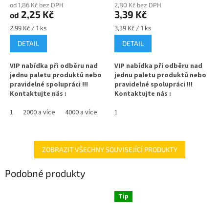
od 1,86 Kč bez DPH
2,80 Kč bez DPH
2,25 Kč
3,39 Kč
od
Měrná
Měrná
2,99 Kč / 1 ks
3,39 Kč / 1 ks
cena:
cena:
DETAIL
DETAIL
VIP nabídka při odběru nad
VIP nabídka při odběru nad
jednu paletu produktů nebo
jednu paletu produktů nebo
pravidelné spolupráci !!!
pravidelné spolupráci !!!
Kontaktujte nás :
Kontaktujte nás :
info@zavarovacisklo.cz
info@zavarovacisklo.cz
1
2000 a více
4000 a více
1
✅
Víčko na skleněnou lahev
✅
Víčko na skleněnou lahev
s hrdlem 28 mm
s hrdlem 28 mm
✅ Šroubovací víčko pro snadné
✅ Šroubovací víčko pro snadné
ZOBRAZIT VŠECHNY SOUVISEJÍCÍ PRODUKTY
otevření lahve
otevření lahve
Podobné produkty
✅ Hliníkové víčko s pojistným
✅ Hliníkové víčko s pojistným
(garančním) kroužkem
(garančním) kroužkem
Tip
✅ Různé varianty víček
✅ Různé varianty víček
objednejte
ZDE
objednejte
ZDE