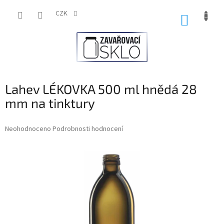
Přejít
na
CZK
NÁKUP
obsah
KOŠÍK
Lahev LÉKOVKA 500 ml hnědá 28
mm na tinktury
Průměrné
Neohodnoceno
Podrobnosti hodnocení
hodnocení
produktu
je
0,0
z
5
hvězdiček.