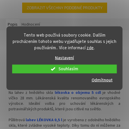
vhodná na medovinu a také na
patentním uzávěrem vhodná na
mošt, likér, slivovici, smoothie
medovinu a také na mošt, likér,
ZOBRAZIT VŠECHNY PODOBNÉ PRODUKTY
nebo kombuchu. Ideální na
slivovici, smoothie nebo
sirupy i další ovocné a
kombuchu. Ideální na sirupy i
alkoholické nápoje, olej, zálivku
další ovocné a alkoholické
Popis
Hodnocení
a chilli omáčky.
nápoje, olej, zálivku a chilli
Tento web používá soubory cookie. Dalším
omáčky.
Detailní popis produktu
✅
Nadčasová a velmi praktická
procházením tohoto webu vyjadřujete souhlas s jejich
lahev 500 ml
✅
Elegantní čtvercová lahev
používáním.. Více informací
zde
.
Lahev LÉKOVKA 500 ml hnědá
čiré barvy 500 ml
✅ Uzavíratelná šroubovacím
Nastavení
Skleněná hnědá
lahev LÉKOVKA 500 ml
je nezbytným
víčkem 31,5 mm
✅ Uzavíratelná patentním
pomocníkem pro lékárny, farmaceutické firmy a pro každého,
uzávěrem
Souhlasím
kdo po doma vyrábí různé bylinné tinktury, léčivé oleje, šťávy,
✅ Různé druhy víček k lahvi
sirupy, medicinální vína, maceráty, destiláty, gely, roztoky,
✅
Patentní uzávěr je
Odmítnout
objednejte
ZDE
tekutá mazání.
součástí balení
Na lahev z hnědého skla
lékovka o objemu 5 cdl
je vhodné
✅ Ideální volba pro domácí
✅ Perfektní pro uchování
víčko 28 mm. Lékárenská kvalita renomovaného evropského
sirupy nebo mošty
sycených nápojů
výrobce. Ideální volba pro uchování lékárenských a
potravinářských produktů, které jsou citlivé na světlo.
✅ Lahev skladem a ihned k
✅ Lahev skladem a ihned k
odeslání!
odeslání!
Půllitrová
lahev LÉKOVK
A 0,5 l
je vyrobena z odolného hnědého
skla, které zvládne vysoké teploty. Díky tomu do ní můžeme za