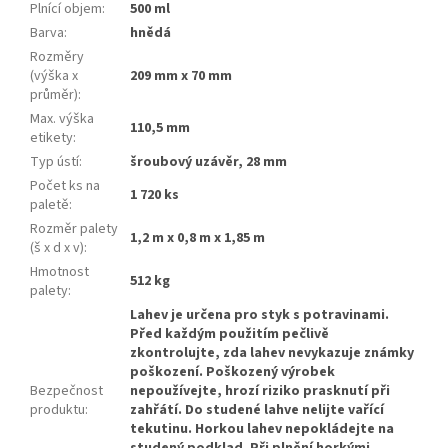
Plnící objem
:
500 ml
Barva
:
hnědá
Rozměry
(výška x
209 mm x 70 mm
průměr)
:
Max. výška
110,5 mm
etikety
:
Typ ústí
:
šroubový uzávěr, 28 mm
Počet ks na
1 720 ks
paletě
:
Rozměr palety
1,2 m x 0,8 m x 1,85 m
(š x d x v)
:
Hmotnost
512 kg
palety
:
Lahev je určena pro styk s potravinami.
Před každým použitím pečlivě
zkontrolujte, zda lahev nevykazuje známky
poškození. Poškozený výrobek
Bezpečnost
nepoužívejte, hrozí riziko prasknutí při
produktu
:
zahřátí. Do studené lahve nelijte vařící
tekutinu. Horkou lahev nepokládejte na