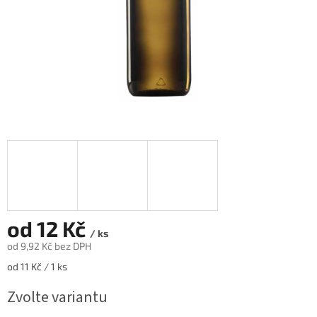
od
12 Kč
/ ks
od
9,92 Kč
bez DPH
Měrná
od 11 Kč / 1 ks
cena:
Zvolte variantu