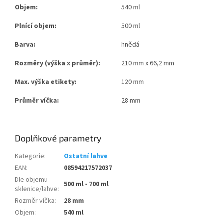
Objem:
540 ml
Plnící objem:
500 ml
Barva:
hnědá
Rozměry (výška x průměr):
210 mm x 66,2 mm
Max. výška etikety:
120 mm
Průměr víčka:
28 mm
Doplňkové parametry
Kategorie
:
Ostatní lahve
EAN
:
08594217572037
Dle objemu
500 ml - 700 ml
sklenice/lahve
:
Rozměr víčka
:
28 mm
Objem
:
540 ml