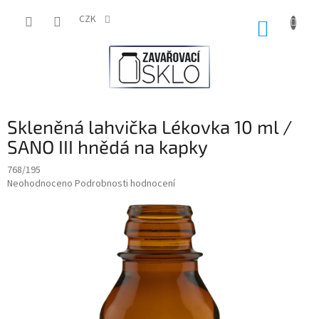
Přejít
na
CZK
NÁKUP
obsah
KOŠÍK
Skleněná lahvička Lékovka 10 ml /
SANO III hnědá na kapky
768/195
Průměrné
Neohodnoceno
Podrobnosti hodnocení
hodnocení
produktu
je
0,0
z
5
hvězdiček.