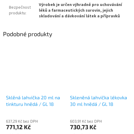
Výrobek je určen výhradně pro uchovávání
Bezpečnost
léků a farmaceutických surovin, jejich
produktu
:
skladování a dávkování látek a přípravků
Podobné produkty
Sklěná lahvička 20 ml na
Skleněná lahvička lékovka
tinkturu hnědá / GL 18
30 ml hnědá / GL 18
637,29 Kč bez DPH
603,91 Kč bez DPH
771,12 Kč
730,73 Kč