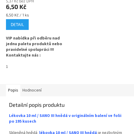
5,37 Kč bez DPH
6,50 Kč
Měrná
6,50 Kč / 1 ks
cena:
DETAIL
VIP nabídka při odběru nad
jednu paletu produktů nebo
pravidelné spolupráci !!!
Kontaktujte nás :
info@zavarovacisklo.cz
✅
1
Kapátko na skleněnou
lékovku SANO III 10 ml
✅ Kapátko pro snadné
dávkování léčiva
Popis
Hodnocení
✅ Plastový uzávěr lahvičky s
Detailní popis produktu
kapátkem
Lékovka 10 ml / SANO III hnědá v originálním balení ve folii
✅ Objednávejte z kategorie
po 195 kusech
víček na lékovky
ZDE
Skleněná hnědá
l
ékovka 10 ml / SANO III hnědá
je nezbytným