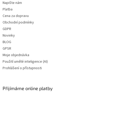
Napište nám
ZDE
ZDE
Platba
✅ Vhodná pro uchování výrobků
✅ Vhodná pro uchování výrobků
Cena za dopravu
citlivých na UV
citlivých na UV
Obchodní podmínky
✅ Lékovka skladem a ihned k
✅ Lékovka skladem a ihned k
GDPR
odeslání!
odeslání!
Novinky
BLOG
GPSR
Moje objednávka
Použití umělé inteligence (AI)
Prohlášení o přístupnosti
Přijímáme online platby