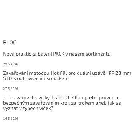
BLOG
Nová praktická balení PACK v našem sortimentu
29.5.2026
Zavařování metodou Hot Fill pro duální uzávěr PP 28 mm
STD s odtrhávacím kroužkem
27.5.2026
Jak zavařovat s víčky Twist Off? Kompletní průvodce
bezpečným zavařováním krok za krokem aneb jak se
vyznat v typech víček?
14.5.2026