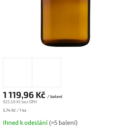
1 119,96 Kč
/ balení
925,59 Kč bez DPH
Měrná
5,74 Kč / 1 ks
cena:
Ihned k odeslání
(>5 balení)