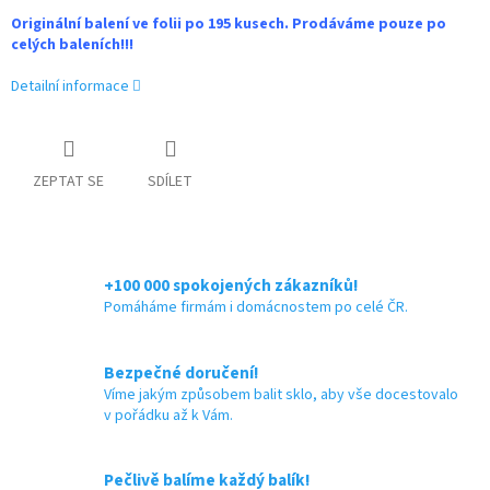
Originální balení ve folii po 195 kusech. Prodáváme pouze po
celých baleních!!!
Detailní informace
ZEPTAT SE
SDÍLET
+100 000 spokojených zákazníků!
Pomáháme firmám i domácnostem po celé ČR.
Bezpečné doručení!
Víme jakým způsobem balit sklo, aby vše docestovalo
v pořádku až k Vám.
Pečlivě balíme každý balík!