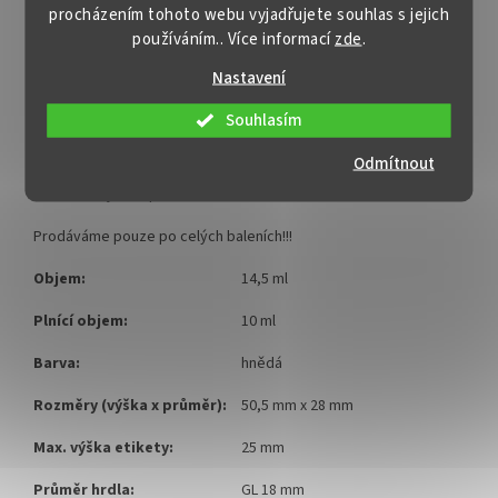
doobjednání
. Díky tomu jsou sklenice snadno opakovaně
procházením tohoto webu vyjadřujete souhlas s jejich
otevíratelné a zároveň dokonale uzavíratelné, což zaručuje
používáním.. Více informací
zde
.
dlouhou trvanlivost naplněných tekutin a kapátkem lehce
nadávkujeme správné množství léčiva, kapek , tinktury či
Nastavení
olejové medicíny.
Souhlasím
Ať už potřebujete lahve na bylinářské, lékárenské výrobky nebo
domácí uchování tinktur, kapek, olejíčků,
lékovka 10 ml / SANO
Odmítnout
III hnědá
s dokoupením plastového víčka s kapátkovým
uzávěrem
je tou pravou volbou.
Prodáváme pouze po celých baleních!!!
Objem:
14,5 ml
Plnící objem:
10 ml
Barva:
hnědá
Rozměry (výška x průměr):
50,5 mm x 28 mm
Max. výška etikety:
25 mm
Průměr hrdla:
GL 18 mm