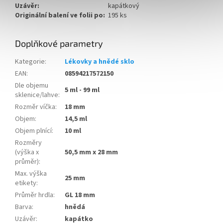
Uzávěr:
kapátkový
Originální balení ve folii po:
195 ks
Doplňkové parametry
Kategorie
:
Lékovky a hnědé sklo
EAN
:
08594217572150
Dle objemu
5 ml - 99 ml
sklenice/lahve
:
Rozměr víčka
:
18 mm
Objem
:
14,5 ml
Objem plnící
:
10 ml
Rozměry
(výška x
50,5 mm x 28 mm
průměr)
:
Max. výška
25 mm
etikety
:
Průměr hrdla
:
GL 18 mm
Barva
:
hnědá
Uzávěr
:
kapátko