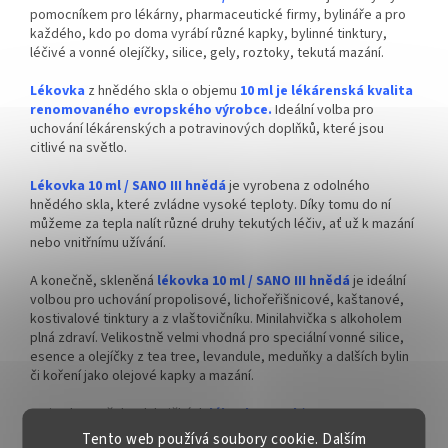
✅ Kapátka skladem a ihned k
pomocníkem pro lékárny, pharmaceutické firmy, bylináře a pro
odeslání!
každého, kdo po doma vyrábí různé kapky, bylinné tinktury,
léčivé a vonné olejíčky, silice, gely, roztoky, tekutá mazání.
Lékovka
z hnědého skla o objemu
10 ml je l
ékárenská kvalita
renomovaného evropského výrobce.
Ideální volba pro
uchování lékárenských a potravinových doplňků, které jsou
citlivé na světlo.
Lékovka 10 ml / SANO III hnědá
je vyrobena z odolného
hnědého skla, které zvládne vysoké teploty. Díky tomu do ní
můžeme za tepla nalít různé druhy tekutých léčiv, ať už k mazání
nebo vnitřnímu užívání.
A konečně, skleněná
lékovka 10 ml / SANO III hnědá
je ideální
volbou pro uchování propolisové, lichořeřišnicové, kaštanové,
kostivalové tinktury a z vlaštovičníku. Minilahvička s alkoholem
plná zdraví. Velikostně velmi vhodná pro speciální vonné silice,
esence a olejíčky z tea tree, levandule, meduňky a dalších bylin
či koření jako olejové kapky a mazání.
Co je ale na těchto lahvičkách
lékovka 10 ml / SANO III
hnědá
opravdu skvělé, je jejich
kapátkový uzávěr s víčkem k
Tento web používá soubory cookie. Dalším