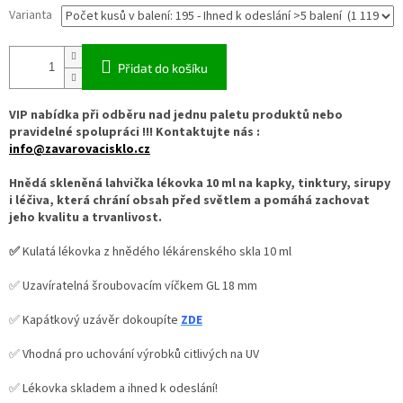
Varianta
Přidat do košíku
VIP nabídka při odběru nad jednu paletu produktů nebo
pravidelné spolupráci !!! Kontaktujte nás :
info@zavarovacisklo.cz
Hnědá skleněná lahvička lékovka 10 ml na kapky, tinktury, sirupy
i léčiva, která chrání obsah před světlem a pomáhá zachovat
jeho kvalitu a trvanlivost.
✅
Kulatá lékovka z hnědého lékárenského skla 10 ml
✅ Uzavíratelná šroubovacím víčkem GL 18 mm
✅ Kapátkový uzávěr dokoupíte
ZDE
✅ Vhodná pro uchování výrobků citlivých na UV
✅ Lékovka skladem a ihned k odeslání!