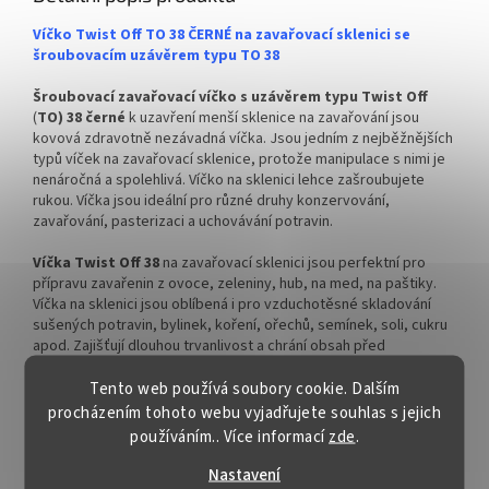
Víčko Twist Off TO 38 ČERNÉ na zavařovací sklenici se
šroubovacím uzávěrem typu TO 38
Šroubovací zavařovací víčko s uzávěrem typu Twist Off
(
TO) 38 černé
k uzavření menší sklenice na zavařování jsou
kovová zdravotně nezávadná víčka. Jsou jedním z nejběžnějších
typů víček na zavařovací sklenice, protože manipulace s nimi je
nenáročná a spolehlivá. Víčko na sklenici lehce zašroubujete
rukou. Víčka jsou ideální pro různé druhy konzervování,
zavařování, pasterizaci a uchovávání potravin.
Víčka Twist Off 38
na zavařovací sklenici jsou perfektní pro
přípravu zavařenin z ovoce, zeleniny, hub, na med, na paštiky.
Víčka na sklenici jsou oblíbená i pro vzduchotěsné skladování
sušených potravin, bylinek, koření, ořechů, semínek, soli, cukru
apod. Zajišťují dlouhou trvanlivost a chrání obsah před
mikroorganismy, vlhkostí a jinými nežádoucími vlivy.
Tento web používá soubory cookie. Dalším
Šroubovací uzávěr TO 38 černý
použijeme na sklenice pro
procházením tohoto webu vyjadřujete souhlas s jejich
zavařování džemů, marmelád, kompotů, dětských přesnídávek,
používáním.. Více informací
zde
.
pečených čajů, povidel, krémů, omáček, pesta, čatní (chutney),
pomazánek, malé zeleniny nakládané v sladkokyselém nálevu a
Nastavení