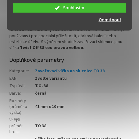
jiných konzervovaných potravin.
Souhlasím
Ze
široké nabídky produktů z kategorie
zavařovací víčka si u
nás vybere každá hospodyňka, výrobce výtečných dobrot i
Odmítnout
bytový designér.
V těchto menších velikostech nabízíme
další
dekorativní varianty zavařovacích víček TO 38.
Mohou být
používány i pro speciální příležitosti, dárková balení nebo
estetické účely. S výběrem vhodné zavařovací sklenice jsou
víčka
Twist Off 38 tou pravou volbou
.
Doplňkové parametry
Kategorie
:
Zavařovací víčka na sklenice TO 38
EAN
:
Zvolte variantu
Typ ústí
:
T.O. 38
Barva
:
černá
Rozměry
(průměr x
41 mm x 10 mm
výška)
:
Vnější
průměr
TO 38
hrdla
: