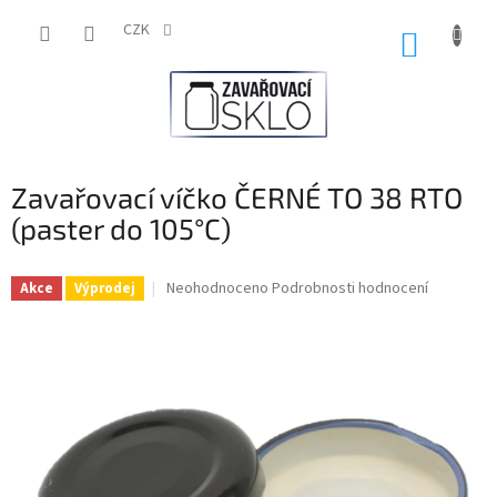
Přejít
na
CZK
NÁKUP
obsah
KOŠÍK
Zavařovací víčko ČERNÉ TO 38 RTO
(paster do 105°C)
Průměrné
Neohodnoceno
Podrobnosti hodnocení
Akce
Výprodej
hodnocení
produktu
je
0,0
z
5
hvězdiček.