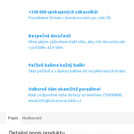
+100 000 spokojených zákazníků!
Pomáháme firmám i domácnostem po celé ČR.
Bezpečné doručení!
Víme jakým způsobem balit sklo, aby vše docestovalo
v pořádku až k Vám.
Pečlivě balíme každý balík!
Sklo pečlivě a s láskou balíme do recyklovaných krabic
Odborně Vám okamžitě poradíme!
Rádi zodpovíme Vaše dotazy na telefonu 735899866,
email info@zavarovacisklo.cz
Popis
Hodnocení
Detailní popis produktu