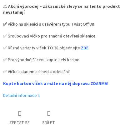
⚠️
Akční výprodej – zákaznické slevy se na tento produkt
nevztahují
✅
Víčko na sklenici s uzávěrem typu Twist Off 38
✅ Šroubovací víčko pro snadné otevření sklenice
✅ Různé varianty víček TO 38 objednejte
ZDE
✅ Pro výhodnější cenu kupte celý karton
✅ Víčka skladem a ihned k odeslání!
Kupte karton víček a máte na něj dopravu ZDARMA!
Detailní informace
ZEPTAT SE
SDÍLET