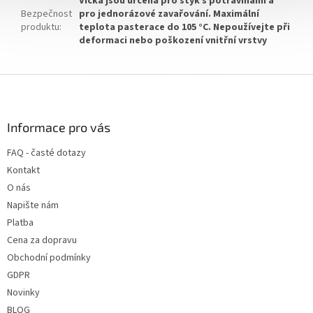
Víčka jsou určena pro styk s potravinami a
Bezpečnost
pro jednorázové zavařování. Maximální
produktu
:
teplota pasterace do 105 °C. Nepoužívejte při
deformaci nebo poškození vnitřní vrstvy
Z
á
p
a
Informace pro vás
t
FAQ - časté dotazy
í
Kontakt
O nás
Napište nám
Platba
Cena za dopravu
Obchodní podmínky
GDPR
Novinky
BLOG