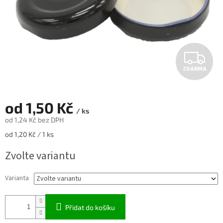
Z
ZDARMA
D
A
od
1,50 Kč
/ ks
R
od
1,24 Kč
bez DPH
Měrná
od 1,20 Kč / 1 ks
M
cena:
Zvolte variantu
A
Varianta
Přidat do košíku