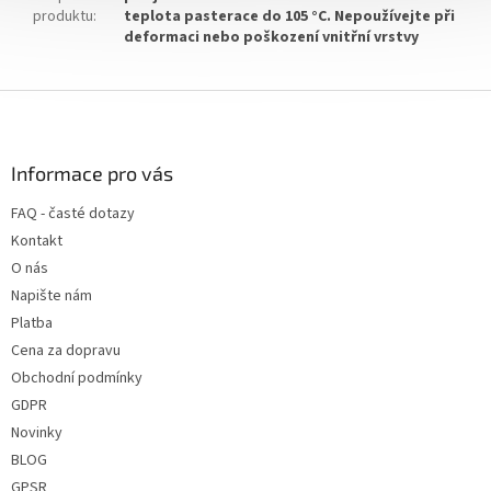
produktu
:
teplota pasterace do 105 °C. Nepoužívejte při
deformaci nebo poškození vnitřní vrstvy
Z
á
p
a
Informace pro vás
t
FAQ - časté dotazy
í
Kontakt
O nás
Napište nám
Platba
Cena za dopravu
Obchodní podmínky
GDPR
Novinky
BLOG
GPSR