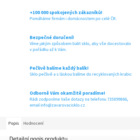
+100 000 spokojených zákazníků!
Pomáháme firmám i domácnostem po celé ČR.
Bezpečné doručení!
Víme jakým způsobem balit sklo, aby vše docestovalo
v pořádku až k Vám.
Pečlivě balíme každý balík!
Sklo pečlivě a s láskou balíme do recyklovaných krabic
Odborně Vám okamžitě poradíme!
Rádi zodpovíme Vaše dotazy na telefonu 735899866,
email info@zavarovacisklo.cz
Popis
Hodnocení
Detailní popis produktu