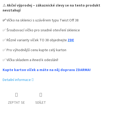
⚠️
Akční výprodej – zákaznické slevy se na tento produkt
nevztahují
✅
Víčko na sklenici s uzávěrem typu Twist Off 38
✅ Šroubovací víčko pro snadné otevření sklenice
✅ Různé varianty víček TO 38 objednejte
ZDE
✅ Pro výhodnější cenu kupte celý karton
✅ Víčka skladem a ihned k odeslání!
Kupte karton víček a máte na něj dopravu ZDARMA!
Detailní informace
ZEPTAT SE
SDÍLET