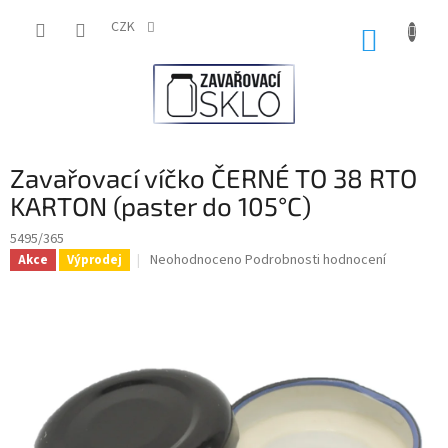
Přejít
na
CZK
NÁKUP
obsah
KOŠÍK
Zavařovací víčko ČERNÉ TO 38 RTO
KARTON (paster do 105°C)
5495/365
Průměrné
Neohodnoceno
Podrobnosti hodnocení
Akce
Výprodej
hodnocení
produktu
je
0,0
z
5
hvězdiček.