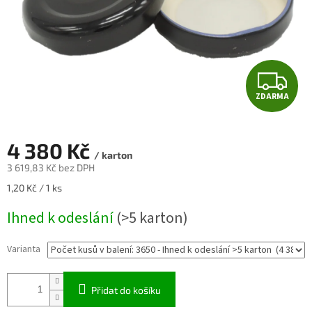
Z
ZDARMA
D
A
4 380 Kč
/ karton
R
3 619,83 Kč bez DPH
Měrná
1,20 Kč / 1 ks
M
cena:
Ihned k odeslání
(>5 karton)
A
Varianta
Přidat do košíku