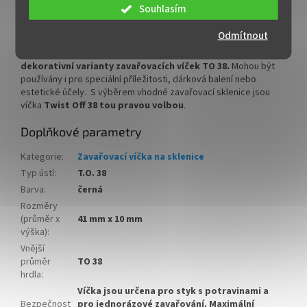
jiných konzervovaných potravin.
Souhlasím
Ze
široké nabídky produktů z kategorie
zavařovací víčka si u
Odmítnout
nás vybere každá hospodyňka, výrobce výtečných dobrot i
bytový designér.
V těchto menších velikostech nabízíme
další
dekorativní varianty zavařovacích víček TO 38.
Mohou být
používány i pro speciální příležitosti, dárková balení nebo
estetické účely. S výběrem vhodné zavařovací sklenice jsou
víčka
Twist Off 38 tou pravou volbou
.
Doplňkové parametry
Kategorie
:
Zavařovací víčka na sklenice
Typ ústí
:
T.O. 38
Barva
:
černá
Rozměry
(průměr x
41 mm x 10 mm
výška)
:
Vnější
průměr
TO 38
hrdla
:
Víčka jsou určena pro styk s potravinami a
Bezpečnost
pro jednorázové zavařování. Maximální