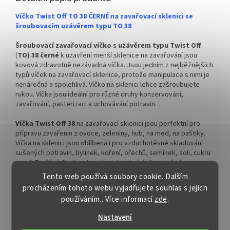
Víčko Twist Off TO 38 ČERNÉ na zavařovací sklenici se
šroubovacím uzávěrem typu TO 38
Šroubovací zavařovací víčko s uzávěrem typu Twist Off
(
TO) 38 černé
k uzavření menší sklenice na zavařování jsou
kovová zdravotně nezávadná víčka. Jsou jedním z nejběžnějších
typů víček na zavařovací sklenice, protože manipulace s nimi je
nenáročná a spolehlivá. Víčko na sklenici lehce zašroubujete
rukou. Víčka jsou ideální pro různé druhy konzervování,
zavařování, pasterizaci a uchovávání potravin.
Víčka Twist Off 38
na zavařovací sklenici jsou perfektní pro
přípravu zavařenin z ovoce, zeleniny, hub, na med, na paštiky.
Víčka na sklenici jsou oblíbená i pro vzduchotěsné skladování
sušených potravin, bylinek, koření, ořechů, semínek, soli, cukru
apod. Zajišťují dlouhou trvanlivost a chrání obsah před
mikroorganismy, vlhkostí a jinými nežádoucími vlivy.
Tento web používá soubory cookie. Dalším
procházením tohoto webu vyjadřujete souhlas s jejich
Šroubovací uzávěr TO 38 černý
použijeme na sklenice pro
používáním.. Více informací
zde
.
zavařování džemů, marmelád, kompotů, dětských přesnídávek,
pečených čajů, povidel, krémů, omáček, pesta, čatní (chutney),
Nastavení
pomazánek, malé zeleniny nakládané v sladkokyselém nálevu a