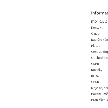
a
t
Informac
í
FAQ - časté
Kontakt
O nás
Napište ná
Platba
Cena za do
Obchodní 
GDPR
Novinky
BLOG
GPSR
Moje objed
Použití uměl
Prohlášení 