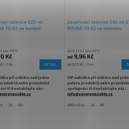
vací sklenice 520 ml
Zavařovací sklenice 545 ml 
A TO 82 na kompot
ROVNÁ TO 82 na zeleninu
Kč bez DPH
od 8,23 Kč bez DPH
0 Kč
9,96 Kč
od
Měrná
č / 1 ks
DETAIL
od 8,13 Kč / 1 ks
D
cena:
ídka při odběru nad jednu
VIP nabídka při odběru nad jedn
produktů nebo pravidelné
paletu produktů nebo pravidel
áci !!! Kontaktujte nás :
spolupráci !!! Kontaktujte nás :
varovacisklo.cz
info@zavarovacisklo.cz
cí sklenice 520 ml soudek s
ce
20
60
Zavařovací sklenice 545 STURZ / R
200 a více
24
48
m Twist Off TO 82 vhodná pro med,
Twist Off TO 82 vhodná pro med, ki
dy, džemy, pesto, ovoce nebo
marmelády, džemy, maso, ovoce n
ou zeleninu.
nakládanou zeleninu.