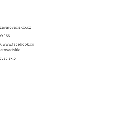
zavarovacisklo.cz
99 866
://www.facebook.co
arovacisklo
ovacisklo