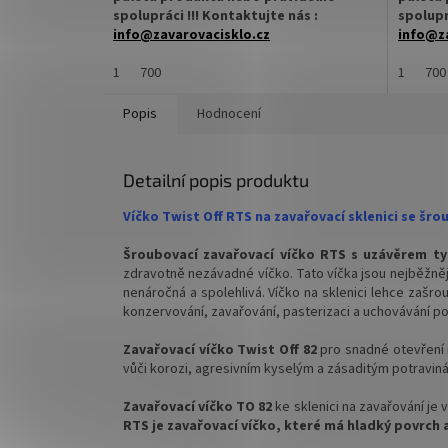
spolupráci !!! Kontaktujte nás :
spolupr
info@zavarovacisklo.cz
info@za
✅
1
Víčko na sklenici s uzávěrem typu Twist
700
✅
1
Víčko
700
Off 82
Off 82
Popis
Hodnocení
✅ Šroubovací víčko pro snadné otevření
✅ Šroub
sklenice
sklenice
Detailní popis produktu
✅ Různé varianty víček TO 82
✅ Různé
objednejte
ZDE
objedne
Víčko Twist Off RTS na zavařovací sklenici se š
✅ Pro výhodnější cenu kupte celý karton
✅ Pro vý
Šroubovací zavařovací víčko RTS s uzávěrem t
zdravotně nezávadné víčko. Tato víčka jsou nejběžněj
✅ Víčka skladem a ihned k odeslání!
✅ Víčka 
nenáročná a spolehlivá. Víčko na sklenici lehce zašro
konzervování, zavařování, pasterizaci a uchovávání po
Kupte karton víček a máte na něj
Kupte k
dopravu ZDARMA!
doprav
Zavařovací víčko Twist Off 82
pro snadné otevření 
vůči korozi, agresivním kyselým a zásaditým potravinám
Zavařovací víčko TO 82
ke sklenici na zavařování j
RTS je zavařovací víčko, které má hladký povrch 