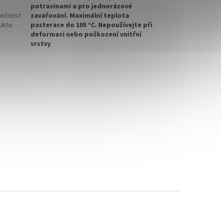
potravinami a pro jednorázové
ečnost
zavařování. Maximální teplota
uktu
:
pasterace do 105 °C. Nepoužívejte při
deformaci nebo poškození vnitřní
vrstvy