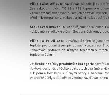
Víčka Twist Off 82
na zavařovací sklenici jsou perf
(lze zakoupit i víčko TO 82 s RSB klipem pro přímo
vzduchotěsné skladování sušených potravin, bylinek, k
před mikroorganismy, vlhkostí a jinými nežádoucími vli
Šroubovací uzávěr TO 82
použijeme na sklenice Twi
nakládané v sladkokyselém nálevu a jiných konzervova
Víčka Twist Off 82
na zavařovací sklenice jsou na
teplota pro vodní lázeň při domácí konzervaci.
Šro
uchovávání potravin při nízkých teplotách
v
mrazni
teplotním šokům.
Ze
široké nabídky produktů z kategorie
zavařovac
i bytový designér.
V těchto velikostech o průměru víčk
s klipem a bez klipu s různými vzory a barvami. Moh
estetické účely s doplněním vhodné zavařovací skleni
Z
á
p