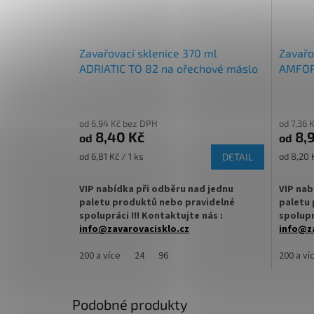
Zavařovací sklenice 370 ml
Zavařo
ADRIATIC TO 82 na ořechové máslo
AMFOR
od 6,94 Kč bez DPH
od 7,36 
8,40 Kč
8,9
od
od
Měrná
Měrná
od 6,81 Kč / 1 ks
DETAIL
od 8,20 K
cena:
cena:
VIP nabídka při odběru nad jednu
VIP nab
paletu produktů nebo pravidelné
paletu 
spolupráci !!! Kontaktujte nás :
spolupr
info@zavarovacisklo.cz
info@za
Zavařovací sklenice 370 ml Twist Off TO
200 a více
24
96
Zavařova
200 a ví
82, vhodná pro med, marmelády, džemy,
uzávěre
ořechové máslo, ovoce nebo nakládanou
marmelá
zeleninu.
nakládan
Podobné produkty