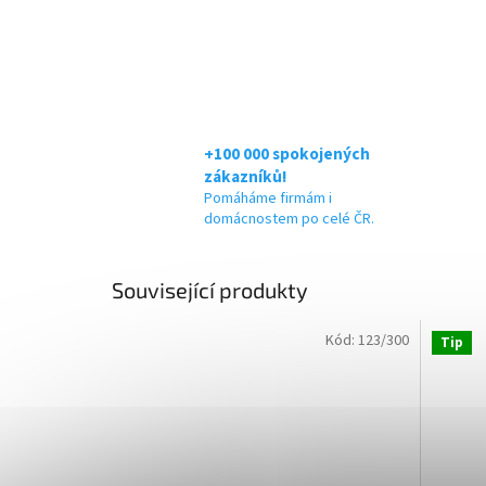
+100 000 spokojených
zákazníků!
Pomáháme firmám i
domácnostem po celé ČR.
Související produkty
Kód:
123/300
Tip