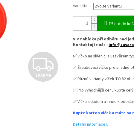
Varianta
Přidat do koš
VIP nabídka při odběru nad jed
Kontaktujte nás :
info@zavaro
✅
Víčko na sklenici s uzávěrem ty
Z
✅ Šroubovací víčko pro snadné ot
ZDARMA
D
✅ Různé varianty víček TO 82 ob
✅ Pro výhodnější cenu kupte celý
A
✅ Víčka skladem a ihned k odeslán
Kupte karton víček a máte na 
R
Detailní informace