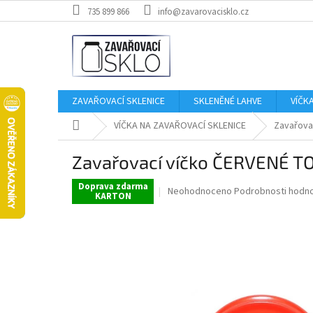
Přejít
735 899 866
info@zavarovacisklo.cz
na
obsah
ZAVAŘOVACÍ SKLENICE
SKLENĚNÉ LAHVE
VÍČK
Domů
VÍČKA NA ZAVAŘOVACÍ SKLENICE
Zavařova
Zavařovací víčko ČERVENÉ TO 
Doprava zdarma
Průměrné
Neohodnoceno
Podrobnosti hodn
KARTON
hodnocení
produktu
je
0,0
z
5
hvězdiček.