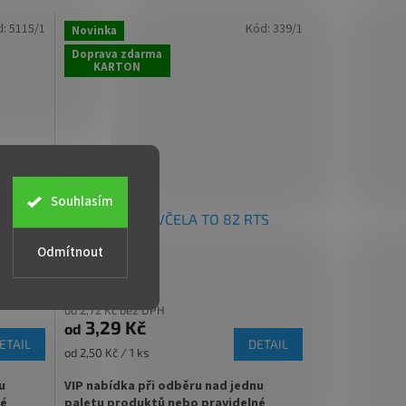
řní
ml
d:
5115/1
Kód:
339/1
Novinka
✅ Twist Off šroubový uzávěr uzavřete
Doprava zdarma
ete
rukou
KARTON
✅ Různá víčka TO 82 ke sklenici
jednejte
objednejte
ZDE
✅ Jako dělaná pro paštiky, masa nebo
ebo
ořechová másla
Souhlasím
NZOVÁ
Víčko na med VČELA TO 82 RTS
✅
Paletu za výhodnější cenu
objednejte
ZDE
Odmítnout
od 2,72 Kč bez DPH
3,29 Kč
od
ETAIL
DETAIL
Měrná
od 2,50 Kč / 1 ks
cena:
u
VIP nabídka při odběru nad jednu
né
paletu produktů nebo pravidelné