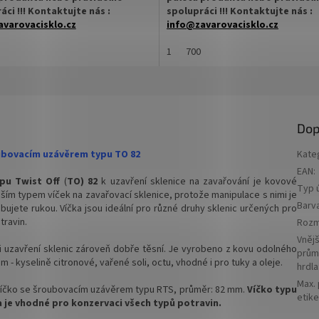
áci !!! Kontaktujte nás :
spolupráci !!! Kontaktujte nás :
varovacisklo.cz
info@zavarovacisklo.cz
 na sklenici s uzávěrem typu Twist
✅
1
Víčko na sklenici s uzávěrem typ
700
Off 82
ovací víčko pro snadné otevření
✅ Šroubovací víčko pro snadné ote
sklenice
Dop
 varianty víček TO 82
✅ Různé varianty víček TO 82
jte
ZDE
objednejte
ZDE
roubovacím uzávěrem typu TO 82
Kate
EAN
:
hodnější cenu kupte celý karton
✅ Pro výhodnější cenu kupte celý k
ypu Twist Off
(
TO) 82
k uzavření sklenice na zavařování je kovové
Typ ú
ším typem víček na zavařovací sklenice, protože manipulace s nimi je
skladem a ihned k odeslání!
✅ Víčka skladem a ihned k odeslání!
Barv
ubujete rukou. Víčka jsou ideální pro různé druhy sklenic určených pro
travin.
Rozm
arton víček 700 ks a máte na něj
Kupte karton víček a máte na ně
Vnějš
u ZDARMA!
dopravu ZDARMA!
i uzavření sklenic zároveň dobře těsní. Je vyrobeno
z kovu odolného
prům
 - kyselině citronové, vařené soli, octu, vhodné i pro tuky a oleje.
hrdla
Max.
e víčko se šroubovacím uzávěrem typu RTS, průměr: 82 mm.
Víčko typu
etike
a je vhodné pro konzervaci všech typů potravin.