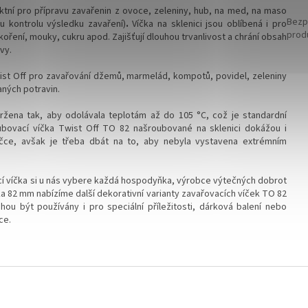
ektní pro přípravu zavařenin z ovoce, zeleniny, hub, na med, na maso
Bezp
u kontrolu výsledku zavaření)
.
Víčka na sklenici jsou oblíbená i pro
prod
oření, mouky, cukru apod. Zajišťují dlouhou trvanlivost a chrání obsah
vy.
st Off pro zavařování džemů, marmelád, kompotů, povidel, zeleniny
ných potravin.
vržena tak, aby odolávala teplotám
až do 105 °C
, což je standardní
ubovací víčka Twist Off TO 82 našroubované na sklenici dokážou i
čce, avšak je třeba dbát na to, aby nebyla vystavena extrémním
í víčka si u nás vybere každá hospodyňka, výrobce výtečných dobrot
a 82 mm nabízíme další dekorativní varianty zavařovacích víček TO 82
ou být používány i pro speciální příležitosti, dárková balení nebo
ce.