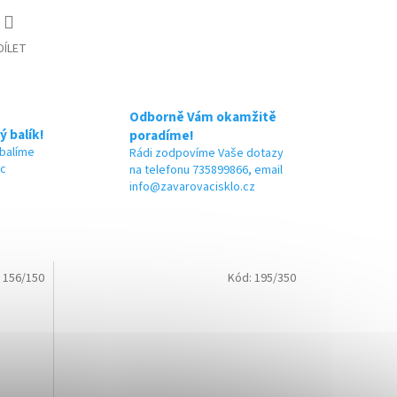
DÍLET
Odborně Vám okamžitě
ý balík!
poradíme!
 balíme
Rádi zodpovíme Vaše dotazy
ic
na telefonu 735899866, email
info@zavarovacisklo.cz
:
156/150
Kód:
195/350