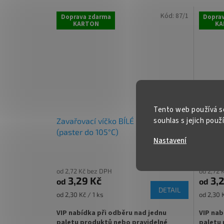
✅
Nižší čirá sklenice většího objemu
✅
Dárko
Kód:
87/1
Doprava zdarma
Dopra
KARTON
KA
✅ Twist Off šroubový uzávěr uzavřete
✅ Twist
lehce rukou
rukou
✅ Různá víčka TO 82 ke sklenici
✅ Různá 
objednejte
ZDE
ZDE
✅ Ideální na kompoty, povidla, omáčky,
✅ Jako 
polévky
Tento web používá s
souhlas s jejich použ
Zavařovací víčko BÍLÉ TO 82 RTS
Zavařo
✅
Paletu za výhodnější cenu
objedne
(paster do 105°C)
(paste
Nastavení
objednejte
ZDE
od 2,72 Kč bez DPH
od 2,72 
3,29 Kč
3,2
od
od
DETAIL
Měrná
Měrná
od 2,30 Kč / 1 ks
od 2,30 K
cena:
cena:
VIP nabídka při odběru nad jednu
VIP nab
paletu produktů nebo pravidelné
paletu 