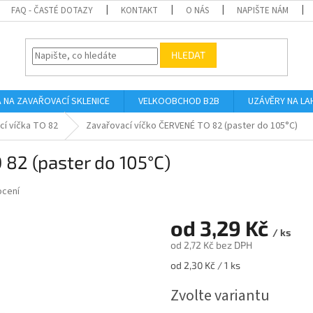
FAQ - ČASTÉ DOTAZY
KONTAKT
O NÁS
NAPIŠTE NÁM
HLEDAT
A NA ZAVAŘOVACÍ SKLENICE
VELKOOBCHOD B2B
UZÁVĚRY NA LA
cí víčka TO 82
Zavařovací víčko ČERVENÉ TO 82 (paster do 105°C)
82 (paster do 105°C)
ocení
od
3,29 Kč
/ ks
od
2,72 Kč
bez DPH
Měrná
od 2,30 Kč / 1 ks
cena:
Zvolte variantu