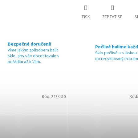
M
TISK
ZEPTAT SE
S
A
Bezpečné doručení!
Pečlivě balíme každ
Víme jakým způsobem balit
Sklo pečlivě a s láskou
sklo, aby vše docestovalo v
do recyklovaných krab
pořádku až k Vám.
Kód:
228/150
Kód