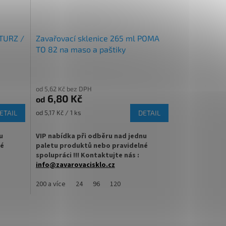
STURZ /
Zavařovací sklenice 265 ml POMA
TO 82 na maso a paštiky
od 5,62 Kč bez DPH
6,80 Kč
od
Měrná
ETAIL
od 5,17 Kč / 1 ks
DETAIL
cena:
u
VIP nabídka při odběru nad jednu
né
paletu produktů nebo pravidelné
spolupráci !!! Kontaktujte nás :
info@zavarovacisklo.cz
OVNÁ ml
Zavařovací sklenice 265 ml Twist Off TO 82
200 a více
24
96
120
mchi,
vhodná pro med, marmelády, džemy,
ebo
maso, paštiky nebo nakládanou zeleninu.
✅
Široce využitelná zavařovací sklenice 265