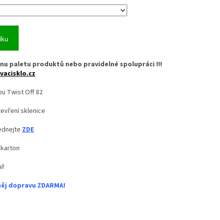
íku
nu paletu produktů nebo pravidelné spolupráci !!!
vacisklo.cz
pu Twist Off 82
evření sklenice
jednejte
ZDE
 karton
í!
něj dopravu ZDARMA!