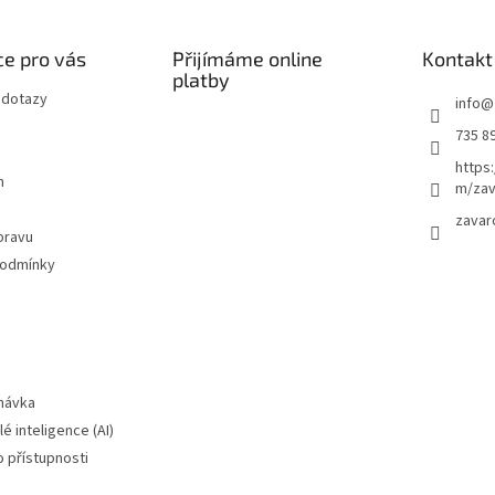
e pro vás
Přijímáme online
Kontakt
platby
 dotazy
info
@
735 8
https
m
m/zav
zavar
pravu
podmínky
návka
é inteligence (AI)
o přístupnosti