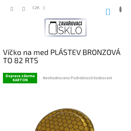
Přejít
na
CZK
NÁKUP
obsah
KOŠÍK
Víčko na med PLÁSTEV BRONZOVÁ
TO 82 RTS
Doprava zdarma
Průměrné
Neohodnoceno
Podrobnosti hodnocení
KARTON
hodnocení
produktu
je
0,0
z
5
hvězdiček.