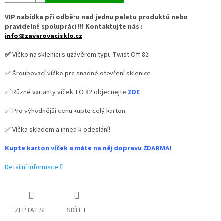
VIP nabídka při odběru nad jednu paletu produktů nebo
pravidelné spolupráci !!! Kontaktujte nás :
info@zavarovacisklo.cz
✅
Víčko na sklenici s uzávěrem typu Twist Off 82
✅ Šroubovací víčko pro snadné otevření sklenice
✅ Různé varianty víček TO 82 objednejte
ZDE
✅ Pro výhodnější cenu kupte celý karton
✅ Víčka skladem a ihned k odeslání!
Kupte karton víček a máte na něj dopravu ZDARMA!
Detailní informace
ZEPTAT SE
SDÍLET