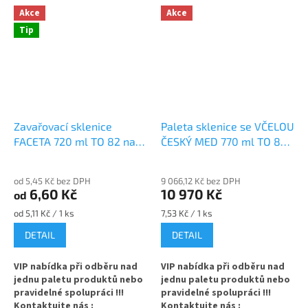
Akce
Akce
Tip
Zavařovací sklenice
Paleta sklenice se VČELOU
FACETA 720 ml TO 82 na
ČESKÝ MED 770 ml TO 82
med
na med
od 5,45 Kč bez DPH
9 066,12 Kč bez DPH
6,60 Kč
10 970 Kč
od
Měrná
Měrná
od 5,11 Kč / 1 ks
7,53 Kč / 1 ks
cena:
cena:
DETAIL
DETAIL
VIP nabídka při odběru nad
VIP nabídka při odběru nad
jednu paletu produktů nebo
jednu paletu produktů nebo
pravidelné spolupráci !!!
pravidelné spolupráci !!!
Kontaktujte nás :
Kontaktujte nás :