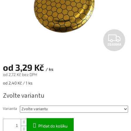
Z
ZDARMA
D
A
od
3,29 Kč
/ ks
R
od
2,72 Kč
bez DPH
Měrná
od 2,40 Kč / 1 ks
M
cena:
Zvolte variantu
A
Varianta
Přidat do košíku