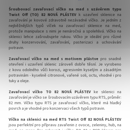
✅ Víčka skladem a ihned k
✅ Víčka skladem a ihned k
Šroubovací zavařovací víčko na med s uzávěrem typu
odeslání!
odeslání!
Twist Off (TO) 82 NOVÁ PLÁSTEV
k uzavření sklenice na
zavařování je kovové zdravotně nezávadné víčko. Je jedním z
Kupte karton víček a máte
Kupte karton víček 700 ks a
nejběžnějších typů víček na zavařovací sklenice na med,
na něj dopravu ZDARMA!
máte na něj dopravu
protože manipulace s nimi je nenáročná a spolehlivá. Víčko na
ZDARMA!
sklenici lehce zašroubujete rukou. Víčko je ideální pro různé
druhy konzervování, zavařování, pasterizaci a uchovávání
potravin.
Zavařovací víčko na med s motivem plástve
pro snadné
otevření i uzavření sklenic zároveň dobře těsní. Je
vyrobeno
z kovu odolného vůči korozi, agresivním kyselým a zásaditým
potravinám - kyselině citronové, vařené soli, octu, vhodné i pro
tuky a oleje.
Zavařovací víčko TO 82 NOVÁ PLÁSTEV
ke sklenici na
zavařování je víčko se šroubovacím uzávěrem typu RTS, průměr:
82 mm. Víčko typu RTS je zavařovací víčko, které má hladký
povrch a je vhodné pro konzervaci všech typů potravin.
Víčko na sklenici na med RTS Twist Off 82 NOVÁ PLÁSTEV
jsou perfektní pro přípravu zavařenin z ovoce, zeleniny, hub, na