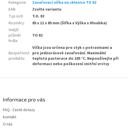
Kategorie
:
Zavařovací víčka na sklenice TO 82
EAN
:
Zvolte variantu
Typ ústí
:
T.O. 82
Rozměry
:
85 x 11 x 85 mm (Šířka x Výška x Hloubka)
Vnější
průměr
TO 82
hrdla
:
Víčka jsou určena pro styk s potravinami a
Bezpečnost
pro jednorázové zavařování. Maximální
produktu
:
teplota pasterace do 105 °C. Nepoužívejte při
deformaci nebo poškození vnitřní vrstvy
Z
á
p
a
Informace pro vás
t
FAQ - časté dotazy
í
Kontakt
O nás