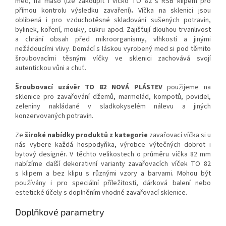
med, na maso (lze zakoupit i víčko TO 82 s RSB klipem pro
přímou kontrolu výsledku zavaření)
.
Víčka na sklenici jsou
oblíbená i pro vzduchotěsné skladování sušených potravin,
bylinek, koření, mouky, cukru apod. Zajišťují dlouhou trvanlivost
a chrání obsah před mikroorganismy, vlhkostí a jinými
nežádoucími vlivy.
Domácí s láskou vyrobený med si pod těmito
šroubovacími těsnými víčky ve sklenici zachovává svojí
autentickou vůni a chuť.
Šroubovací uzávěr TO 82 NOVÁ PLÁSTEV
použijeme na
sklenice pro zavařování džemů, marmelád, kompotů, povidel,
zeleniny nakládané v sladkokyselém nálevu a jiných
konzervovaných potravin.
Ze
široké nabídky produktů z kategorie
zavařovací víčka si u
nás vybere každá hospodyňka, výrobce výtečných dobrot i
bytový designér.
V těchto velikostech o průměru víčka 82 mm
nabízíme další dekorativní varianty zavařovacích víček TO 82
s klipem a bez klipu s různými vzory a barvami. Mohou být
používány i pro speciální příležitosti, dárková balení nebo
estetické účely s doplněním vhodné zavařovací sklenice.
Doplňkové parametry