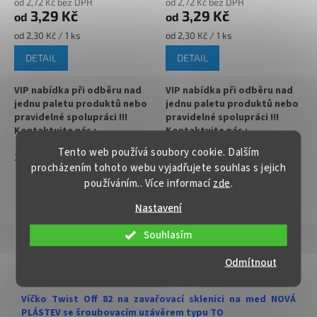
od 2,72 Kč bez DPH
od 2,72 Kč bez DPH
3,29 Kč
3,29 Kč
od
od
✅
Paletu za výhodnější cenu
Měrná
Měrná
od 2,30 Kč / 1 ks
od 2,30 Kč / 1 ks
objednejte
cena:
cena:
DETAIL
DETAIL
VIP nabídka při odběru nad
VIP nabídka při odběru nad
jednu paletu produktů nebo
jednu paletu produktů nebo
pravidelné spolupráci !!!
pravidelné spolupráci !!!
Kontaktujte nás :
Kontaktujte nás :
info@zavarovacisklo.cz
info@zavarovacisklo.cz
Tento web používá soubory cookie. Dalším
1
700
1
700
procházením tohoto webu vyjadřujete souhlas s jejich
✅
Víčko na sklenici s uzávěrem
✅
Víčko na sklenici s uzávěrem
používáním.. Více informací
zde
.
typu Twist Off 82
typu Twist Off 82
ZOBRAZIT VŠECHNY PODOBNÉ PRODUKTY
Nastavení
✅ Šroubovací víčko pro snadné
✅ Šroubovací víčko pro snadné
otevření sklenice
otevření sklenice
Souhlasím
Popis
Hodnocení
✅ Různé varianty víček TO 82
✅ Různé varianty víček TO 82
Odmítnout
objednejte
ZDE
objednejte
ZDE
Detailní popis produktu
✅ Pro výhodnější cenu kupte
✅ Pro výhodnější cenu kupte
Víčko Twist Off 82 na zavařovací sklenici na med NOVÁ
celý karton
celý karton
PLÁSTEV se šroubovacím uzávěrem typu TO