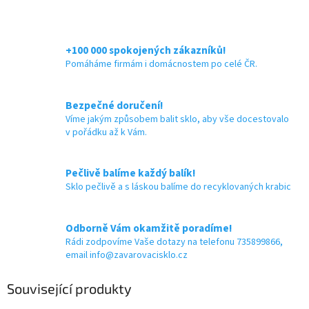
+100 000 spokojených zákazníků!
Pomáháme firmám i domácnostem po celé ČR.
Bezpečné doručení!
Víme jakým způsobem balit sklo, aby vše docestovalo
v pořádku až k Vám.
Pečlivě balíme každý balík!
Sklo pečlivě a s láskou balíme do recyklovaných krabic
Odborně Vám okamžitě poradíme!
Rádi zodpovíme Vaše dotazy na telefonu 735899866,
email info@zavarovacisklo.cz
Související produkty