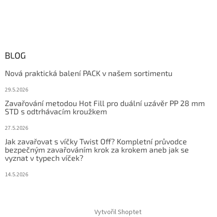
BLOG
Nová praktická balení PACK v našem sortimentu
29.5.2026
Zavařování metodou Hot Fill pro duální uzávěr PP 28 mm
STD s odtrhávacím kroužkem
27.5.2026
Jak zavařovat s víčky Twist Off? Kompletní průvodce
bezpečným zavařováním krok za krokem aneb jak se
vyznat v typech víček?
14.5.2026
Vytvořil Shoptet