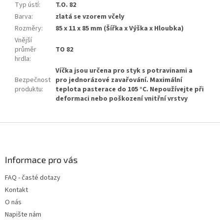
Typ ústí
:
T.O. 82
Barva
:
zlatá se vzorem včely
Rozměry
:
85 x 11 x 85 mm (Šířka x Výška x Hloubka)
Vnější
průměr
TO 82
hrdla
:
Víčka jsou určena pro styk s potravinami a
Bezpečnost
pro jednorázové zavařování. Maximální
produktu
:
teplota pasterace do 105 °C. Nepoužívejte při
deformaci nebo poškození vnitřní vrstvy
Z
á
p
a
Informace pro vás
t
FAQ - časté dotazy
í
Kontakt
O nás
Napište nám