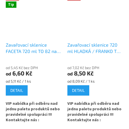
Tip
Zavařovací sklenice
Zavařovací sklenice 720
FACETA 720 ml TO 82 na
ml HLADKÁ / FRANKO TO
med
82 na med
od 5,45 Kč bez DPH
od 7,02 Kč bez DPH
6,60 Kč
8,50 Kč
od
od
Měrná
Měrná
od 5,11 Kč / 1 ks
od 8,09 Kč / 1 ks
cena:
cena:
DETAIL
DETAIL
VIP nabídka při odběru nad
VIP nabídka při odběru nad
jednu paletu produktů nebo
jednu paletu produktů nebo
pravidelné spolupráci !!!
pravidelné spolupráci !!!
Kontaktujte nás :
Kontaktujte nás :
info@zavarovacisklo.cz
info@zavarovacisklo.cz