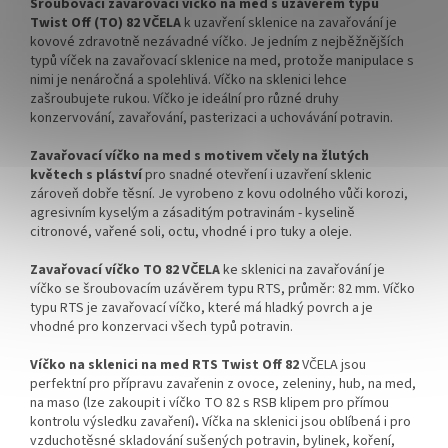
Šroubovací zavařovací víčko na med s uzávěrem typu
odeslání!
odeslání!
Twist Off (TO) 82 VČELA
k uzavření sklenice na zavařování je
kovové zdravotně nezávadné víčko. Je jedním z nejběžnějších
Kupte karton víček a máte
Kupte karton víček a máte
typů víček na zavařovací sklenice na med, protože manipulace s
na něj dopravu ZDARMA!
na něj dopravu ZDARMA!
nimi je nenáročná a spolehlivá. Víčko na sklenici lehce
zašroubujete rukou. Víčko je ideální pro různé druhy
konzervování, zavařování, pasterizaci a uchovávání potravin.
Zavařovací víčko na med s motivem včely na žlutých
květech s pláství
pro snadné otevření i uzavření sklenic
zároveň dobře těsní. Je
vyrobeno z kovu odolného vůči korozi,
agresivním kyselým a zásaditým potravinám - kyselině
citronové, vařené soli, octu, vhodné i pro tuky a oleje.
Zavařovací víčko TO 82 VČELA
ke sklenici na zavařování je
víčko se šroubovacím uzávěrem typu RTS, průměr: 82 mm. Víčko
typu RTS je zavařovací víčko, které má hladký povrch a je
vhodné pro konzervaci všech typů potravin.
Víčko na sklenici na med RTS Twist Off 82
VČELA jsou
perfektní pro přípravu zavařenin z ovoce, zeleniny, hub, na med,
na maso (lze zakoupit i víčko TO 82 s RSB klipem pro přímou
kontrolu výsledku zavaření)
.
Víčka na sklenici jsou oblíbená i pro
vzduchotěsné skladování sušených potravin, bylinek, koření,