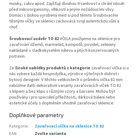
mouky, cukru apod. Zajišťují dlouhou trvanlivost a chrání obsah
před mikroorganismy, vlhkostí a jinými nežádoucími vlivy.
Domácí s láskou vyrobený med si pod těmito šroubovacími
těsnými víčky ve sklenici zachovává svojí autentickou vůni a
chuť.
Šroubovací uzávěr TO 82
VČELA použijeme na sklenice pro
zavařování džemů, marmelád, kompotů, povidel, zeleniny
nakládané v sladkokyselém nálevu a jiných konzervovaných
potravin.
Ze
široké nabídky produktů z kategorie
zavařovací víčka si u
nás vybere každá hospodyňka, výrobce výtečných dobrot i
bytový designér.
V těchto velikostech o průměru víčka 82 mm
nabízíme další dekorativní varianty zavařovacích víček TO 82
s klipem a bez klipu s různými vzory a barvami. Mohou být
používány i pro speciální příležitosti, dárková balení nebo
estetické účely s doplněním vhodné zavařovací sklenice.
Doplňkové parametry
Kategorie
:
Zavařovací víčka na sklenice TO 82
EAN
:
Zvolte variantu