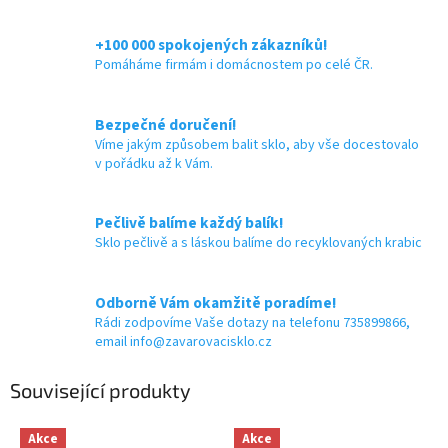
+100 000 spokojených zákazníků!
Pomáháme firmám i domácnostem po celé ČR.
Bezpečné doručení!
Víme jakým způsobem balit sklo, aby vše docestovalo
v pořádku až k Vám.
Pečlivě balíme každý balík!
Sklo pečlivě a s láskou balíme do recyklovaných krabic
Odborně Vám okamžitě poradíme!
Rádi zodpovíme Vaše dotazy na telefonu 735899866,
email info@zavarovacisklo.cz
Související produkty
Akce
Akce