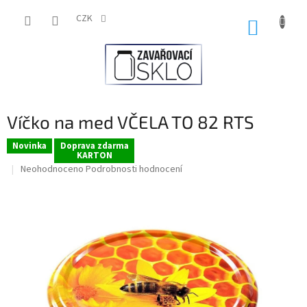
Přejít
na
CZK
NÁKUP
obsah
KOŠÍK
Víčko na med VČELA TO 82 RTS
Novinka
Doprava zdarma
KARTON
Průměrné
Neohodnoceno
Podrobnosti hodnocení
hodnocení
produktu
je
0,0
z
5
hvězdiček.