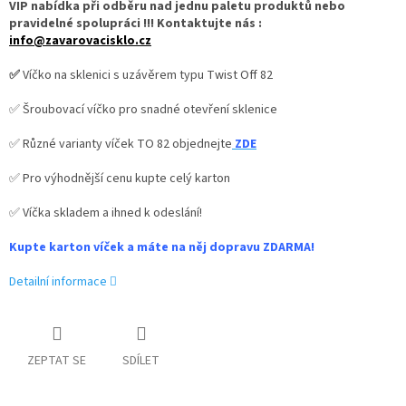
VIP nabídka při odběru nad jednu paletu produktů nebo
pravidelné spolupráci !!! Kontaktujte nás :
info@zavarovacisklo.cz
✅
Víčko na sklenici s uzávěrem typu Twist Off 82
✅ Šroubovací víčko pro snadné otevření sklenice
✅ Různé varianty víček TO 82 objednejte
ZDE
✅ Pro výhodnější cenu kupte celý karton
✅ Víčka skladem a ihned k odeslání!
Kupte karton víček a máte na něj dopravu ZDARMA!
Detailní informace
ZEPTAT SE
SDÍLET