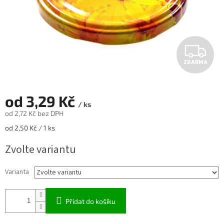
Z
ZDARMA
D
A
od
3,29 Kč
/ ks
R
od
2,72 Kč
bez DPH
Měrná
od 2,50 Kč / 1 ks
M
cena:
Zvolte variantu
A
Varianta
Přidat do košíku