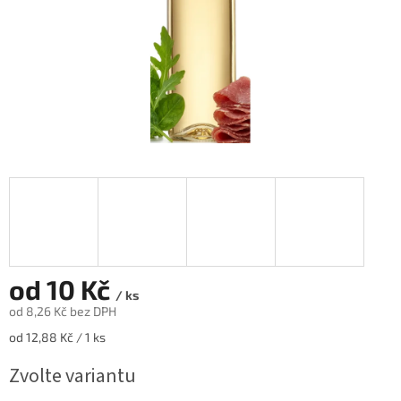
od
10 Kč
/ ks
od
8,26 Kč
bez DPH
Měrná
od 12,88 Kč / 1 ks
cena:
Zvolte variantu