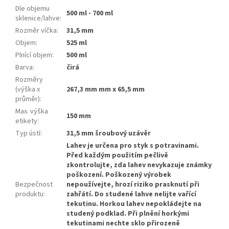
Dle objemu
500 ml - 700 ml
sklenice/lahve
:
Rozměr víčka
:
31,5 mm
Objem
:
525 ml
Plnící objem
:
500 ml
Barva
:
čirá
Rozměry
(výška x
267,3 mm mm x 65,5 mm
průměr)
:
Max. výška
150 mm
etikety
:
Typ ústí
:
31,5 mm šroubový uzávěr
Lahev je určena pro styk s potravinami.
Před každým použitím pečlivě
zkontrolujte, zda lahev nevykazuje známky
poškození. Poškozený výrobek
Bezpečnost
nepoužívejte, hrozí riziko prasknutí při
produktu
:
zahřátí. Do studené lahve nelijte vařící
tekutinu. Horkou lahev nepokládejte na
studený podklad. Při plnění horkými
tekutinami nechte sklo přirozeně