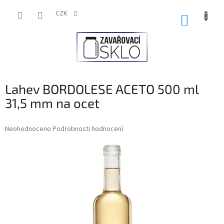
Přejít
na
CZK
NÁKUP
obsah
KOŠÍK
Lahev BORDOLESE ACETO 500 ml
31,5 mm na ocet
Průměrné
Neohodnoceno
Podrobnosti hodnocení
hodnocení
produktu
je
0,0
z
5
hvězdiček.