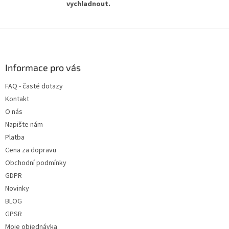
vychladnout.
Z
á
p
a
Informace pro vás
t
FAQ - časté dotazy
í
Kontakt
O nás
Napište nám
Platba
Cena za dopravu
Obchodní podmínky
GDPR
Novinky
BLOG
GPSR
Moje objednávka