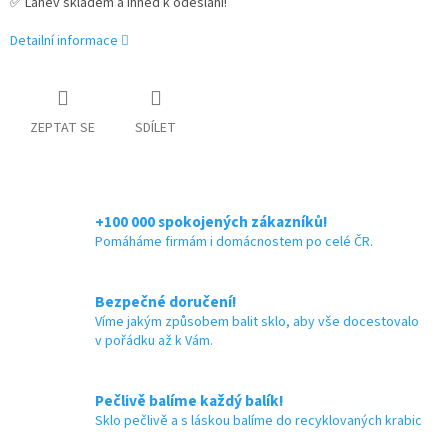
✅ Lahev skladem a ihned k odeslání!
Detailní informace
ZEPTAT SE
SDÍLET
+100 000 spokojených zákazníků!
Pomáháme firmám i domácnostem po celé ČR.
Bezpečné doručení!
Víme jakým způsobem balit sklo, aby vše docestovalo
v pořádku až k Vám.
Pečlivě balíme každý balík!
Sklo pečlivě a s láskou balíme do recyklovaných krabic