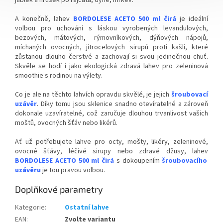
A konečně, lahev
BORDOLESE ACETO 500 ml
čirá
je ideální
volbou pro uchování s láskou vyrobených levandulových,
bezových, mátových, rýmovníkových, dýňových nápojů,
míchaných ovocných, jitrocelových sirupů proti kašli, které
zůstanou dlouho čerstvé a zachovají si svou jedinečnou chuť.
Skvěle se hodí i jako ekologická zdravá lahev pro zeleninová
smoothie s rodinou na výlety.
Co je ale na těchto lahvích opravdu skvělé, je jejich
šroubovací
uzávěr
. Díky tomu jsou sklenice snadno otevíratelné a zároveň
dokonale uzavíratelné, což zaručuje dlouhou trvanlivost vašich
moštů, ovocných šťáv nebo likérů.
Ať už potřebujete lahve pro octy, mošty, likéry, zeleninové,
ovocné šťávy, léčivé sirupy nebo zdravé džusy, lahev
BORDOLESE ACETO 500 ml
čirá
s dokoupením
šroubovacího
uzávěru
je tou pravou volbou.
Doplňkové parametry
Kategorie
:
Ostatní lahve
EAN
:
Zvolte variantu