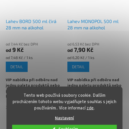
odeslání!
odeslání!
Lahev BORD 500 ml čirá
Lahev MONOPOL 500 ml
28 mm na alkohol
28 mm na alkohol
od 7,44 Kč bez DPH
od 6,53 Kč bez DPH
9 Kč
7,90 Kč
od
od
Měrná
Měrná
od 7,48 Kč / 1 ks
od 6,20 Kč / 1 ks
cena:
cena:
DETAIL
DETAIL
VIP nabídka při odběru nad
VIP nabídka při odběru nad
jednu paletu produktů nebo
jednu paletu produktů nebo
pravidelné spolupráci !!!
pravidelné spolupráci !!!
Tento web používá soubory cookie. Dalším
Kontaktujte nás :
Kontaktujte nás :
procházením tohoto webu vyjadřujete souhlas s jejich
info@zavarovacisklo.cz
info@zavarovacisklo.cz
150 a více
40
150 a více
40
80
používáním.. Více informací
zde
.
Skleněná lahev Bord 0,5 l
Skleněná lahev 500 ml na uzávěr
Nastavení
vhodná na medovinu a také na
28 mm ideální na džus, mošt,
mošt, likér, na slivovici,
likér, slivovici, smoothie,
ZOBRAZIT VŠECHNY PODOBNÉ PRODUKTY