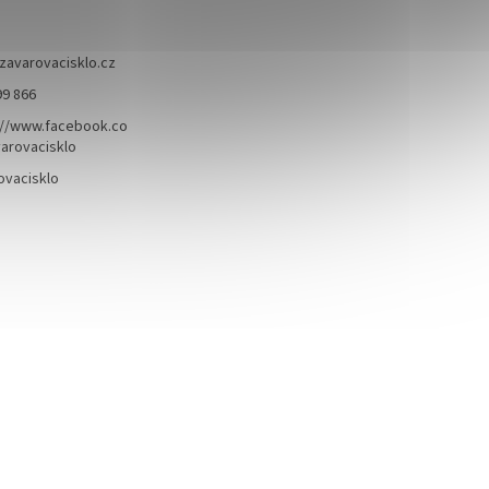
zavarovacisklo.cz
99 866
://www.facebook.co
arovacisklo
ovacisklo