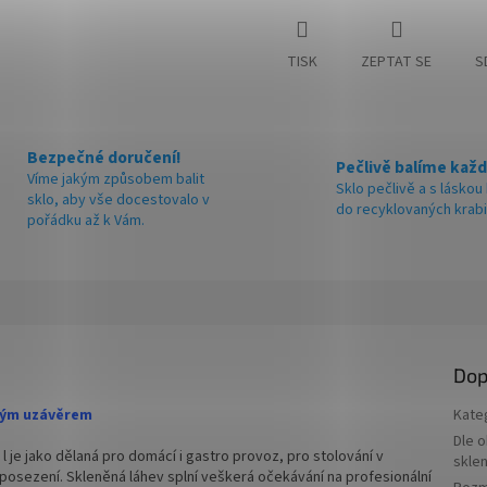
TISK
ZEPTAT SE
S
Bezpečné doručení!
Pečlivě balíme každ
Víme jakým způsobem balit
Sklo pečlivě a s láskou
sklo, aby vše docestovalo v
do recyklovaných krab
pořádku až k Vám.
Dop
ovým uzávěrem
Kate
Dle 
l je jako dělaná pro domácí i gastro provoz, pro stolování v
skle
posezení. Skleněná láhev splní veškerá očekávání na profesionální