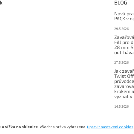
k
BLOG
Nová pra
PACK v n
29.5.2026
Zavařová
Fill pro 
28 mm S
odtrháva
27.5.2026
Jak zavař
Twist Of
průvodc
zavařová
krokem a
vyznat v 
14.5.2026
 a víčka na sklenice
. Všechna práva vyhrazena.
Upravit nastavení cookies