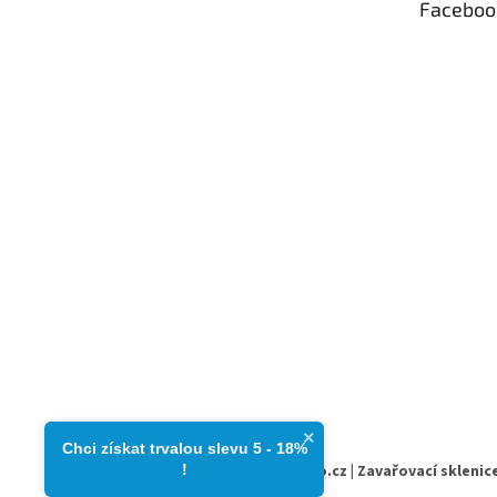
Faceboo
×
Chci získat trvalou slevu 5 - 18%​
!
Copyright 2026
zavarovacisklo.cz | Zavařovací sklenice