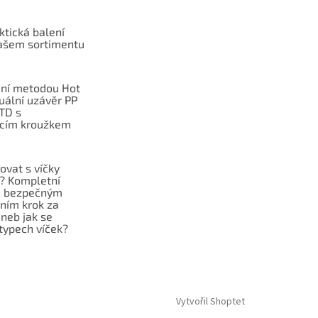
ktická balení
ašem sortimentu
ní metodou Hot
duální uzávěr PP
TD s
cím kroužkem
ovat s víčky
f? Kompletní
e bezpečným
ním krok za
neb jak se
typech víček?
Vytvořil Shoptet