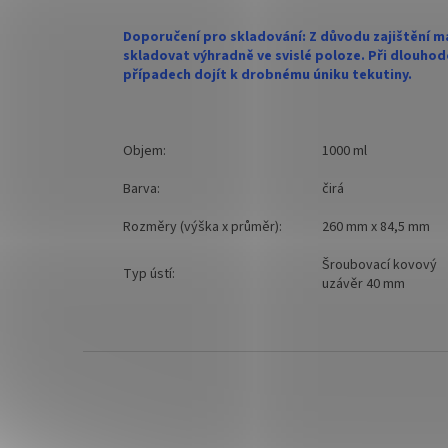
Doporučení pro skladování: Z důvodu zajištění 
skladovat výhradně ve svislé poloze. Při dlouh
případech dojít k drobnému úniku tekutiny.
Objem:
1000 ml
Barva:
čirá
Rozměry (výška x průměr):
260 mm x 84,5 mm
Šroubovací kovový
Typ ústí:
uzávěr 40 mm
Z
á
p
a