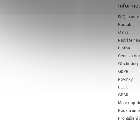
t
Informac
í
FAQ - časté
Kontakt
O nás
Napište ná
Platba
Cena za do
Obchodní 
GDPR
Novinky
BLOG
GPSR
Moje objed
Použití uměl
Prohlášení 