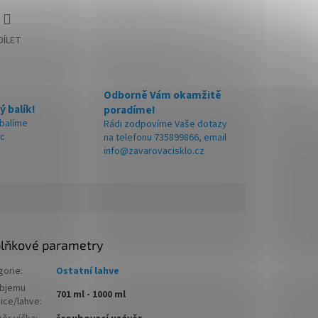
DÍLET
Odborně Vám okamžitě
ý balík!
poradíme!
 balíme
Rádi zodpovíme Vaše dotazy
ic
na telefonu 735899866, email
info@zavarovacisklo.cz
lňkové parametry
gorie
:
Ostatní lahve
objemu
701 ml - 1000 ml
nice/lahve
: