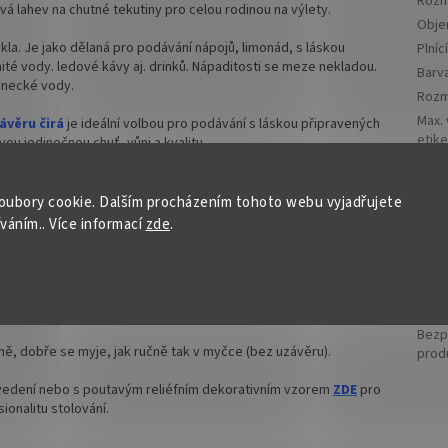
Rozm
vá lahev na chutné tekutiny pro celou rodinou na výlety.
Obj
kla. Je jako dělaná pro podávání nápojů, limonád, s láskou
Plníc
é vody. ledové kávy aj. drinků. Nápaditosti se meze nekladou.
Barv
enecké vody.
Rozm
Max.
ávěru čirá
je ideální volbou pro podávání s láskou připravených
etike
vou jedinečnou chuť, vůni a kvalitu.
Výšk
oubovací kovový uzávěr včetně těsnění
, který je stálou
šrou
o otevíratelné a zároveň dokonale uzavíratelné, chrání čerstvé nápoje
oubory cookie. Dalším procházením tohoto webu vyjadřujete
uzáv
edostal prach, hmyz a nečistoty.
íváním.. Více informací
zde
.
Typ ú
 ml představují ekologickou alternativu k plastovým obalům. Sklo
užívat i recyklovat. Použitím skleněných láhví přispíváte k ochraně
Opakovaně použitelná nejen pro uchování čerstvě nabrané pramenité
Bezp
aně, dobře se myje, jak ručně tak v myčce (bez uzávěru).
prod
edení nebo s poutavým reliéfním dekorativním vzorem
ZDE
pro
ionalitu stolování.