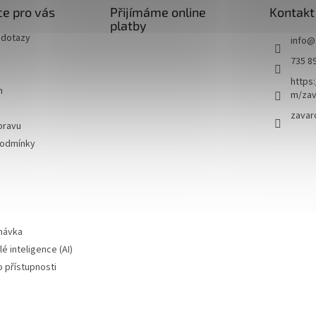
e pro vás
Přijímáme online
Kontakt
platby
 dotazy
info
@
735 8
https
m
m/zav
zavar
pravu
podmínky
návka
é inteligence (AI)
o přístupnosti