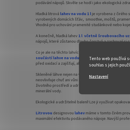
podávání nápojů. Skvěle se hodí i jako ekologická zdra
Hladká litrová
lahev na vodu 1 l
je vyrobena z čirého s
vyrobených domácích šťáv, smoothie, moštů, pramenit
Vhodná pro uchování pramenité studánkové nebo koj
A konečně, hladká lahev
1 l
včetně šroubovacího uz
nápojů, které zůstanou dlouho čerstvé a zachovají si s
Co je ale na těchto lahvích opravdu skvělé, je jejich
šr
součástí lahve na vodu
. Díky tomu jsou lahve snadn
Tento web používá s
před oxidací a zajišťují, aby se do skleněných nádob n
souhlas s jejich použ
Skleněné láhve nejen na vodu o plnícím objemu až 1050
Nastavení
neovlivňuje chuť ani vůni nápojů a lze jej opakovaně po
životního prostředí a udržitelnému balení potravin. 
minerální vody.
Ekologické a udržitelné balení! Lze ji využívat opakov
Litrovou
designovou
lahev
máme v tomto čirém prov
maximální efektivitu podávaného nápoje. Navýší profes