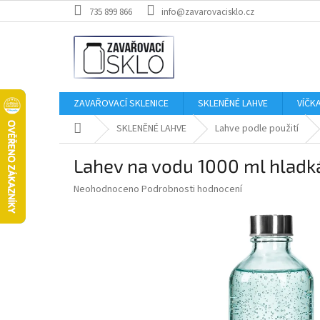
Přejít
735 899 866
info@zavarovacisklo.cz
na
obsah
ZAVAŘOVACÍ SKLENICE
SKLENĚNÉ LAHVE
VÍČK
Domů
SKLENĚNÉ LAHVE
Lahve podle použití
Lahev na vodu 1000 ml hladk
Průměrné
Neohodnoceno
Podrobnosti hodnocení
hodnocení
produktu
je
0,0
z
5
hvězdiček.