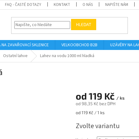
FAQ - ČASTÉ DOTAZY
KONTAKT
O NÁS
NAPIŠTE NÁM
HLEDAT
A NA ZAVAŘOVACÍ SKLENICE
VELKOOBCHOD B2B
UZÁVĚRY NA LA
Ostatní lahve
Lahev na vodu 1000 ml hladká
á
od
119 Kč
/ ks
od
98,35 Kč
bez DPH
Měrná
od 119 Kč / 1 ks
cena:
Zvolte variantu