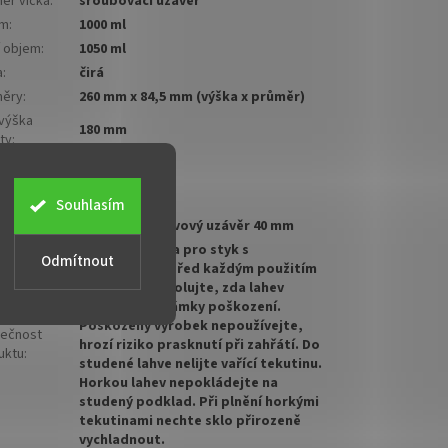
ěr víčka
:
šroubovací uzávěr
em
:
1000 ml
í objem
:
1050 ml
a
:
čirá
ěry
:
260 mm x 84,5 mm (výška x průměr)
 výška
180 mm
ty
:
a
bovacího
20 mm
ěru
:
Souhlasím
stí
:
šroubovací kovový uzávěr 40 mm
Lahev je určena pro styk s
Odmítnout
potravinami. Před každým použitím
pečlivě zkontrolujte, zda lahev
nevykazuje známky poškození.
Poškozený výrobek nepoužívejte,
ečnost
hrozí riziko prasknutí při zahřátí. Do
uktu
:
studené lahve nelijte vařící tekutinu.
Horkou lahev nepokládejte na
studený podklad. Při plnění horkými
tekutinami nechte sklo přirozeně
vychladnout.