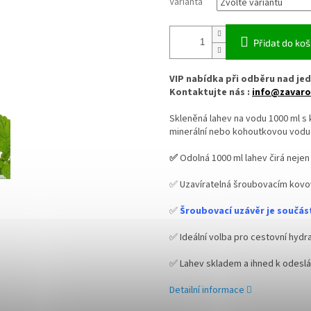
Varianta
Přidat do koš
VIP nabídka při odběru nad jed
Kontaktujte nás :
info@zavaro
Skleněná lahev na vodu 1000 ml 
minerální nebo kohoutkovou vodu
✅
Odolná 1000 ml lahev čirá nejen
✅ Uzavíratelná šroubovacím kov
✅
Šroubovací uzávěr je součást
✅ Ideální volba pro cestovní hydra
✅ Lahev skladem a ihned k odeslá
Detailní informace