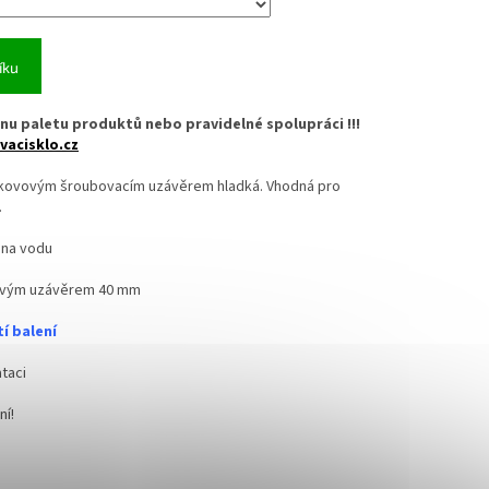
íku
nu paletu produktů nebo pravidelné spolupráci !!!
vacisklo.cz
s kovovým šroubovacím uzávěrem hladká. Vhodná pro
.
 na vodu
ovým uzávěrem 40 mm
í balení
taci
ní!