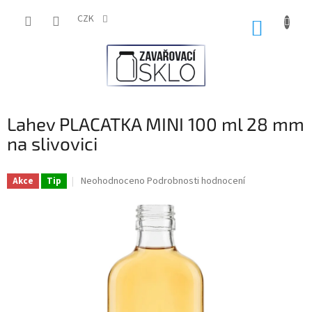
Přejít
na
CZK
NÁKUP
obsah
KOŠÍK
Lahev PLACATKA MINI 100 ml 28 mm
na slivovici
Průměrné
Neohodnoceno
Podrobnosti hodnocení
Akce
Tip
hodnocení
produktu
je
0,0
z
5
hvězdiček.