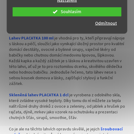
Nastavení
odeslání!
✅
Paletu za výhodnější cenu
Čirá lahev PLACATKA 0,1 litru
jako dělaná do kapsy a vždy k
Souhlasím
dispozici. Ideální
pro skladování osvěžujících bylinných sirupů,
objednejte
ZDE
medicíny, lahodných likérů, tradičních českých medovin,
Odmítnout
unikátních kvalitních domácích destilátů.
Lahev PLACATKA 100 ml
je vhodná pro ty, kteří připravují nápoje
s láskou a péčí, sloužící jako vynikající úložný prostor pro kvalitní
domácí destiláty, ovocné a bylinné sirupy, vaječné likéry od
babičky nebo chutnou domácí medovinu lipovou, šípkovou.
Každá kapka a každý zážitek je s láskou a kreativitou uzavřen v
této lahvi, ať už je to pro roztomilou dcerku, skvělého dědečka
nebo hodnou babičku. Jednoduše řečeno, tato láhev nese s
sebou kousek domova a lásky, zajišťující stylový a funkční
zážitek.
Skleněná lahev PLACATKA 1 dcl
je vyrobena z odolného skla,
které zvládne vysoké teploty. Díky tomu do ní můžete za tepla
nalít různé druhy drinků z ovoce a zeleniny, od jablek a hrušek po
rajčata, dýně, mrkev jako vzorek na ochutnávku a prezentaci
chutných šťáv, sirupů, smoothie, šťáv.
Co je ale na těchto lahvích opravdu skvělé, je jejich
šroubovací