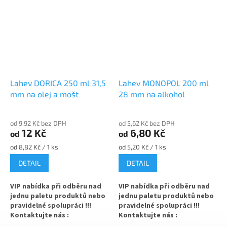
✅ Různé varianty víček
✅ Různé varianty víček
objednejte
ZDE
objednejte
ZDE
✅ Víčka skladem a ihned k
✅ Víčka skladem a ihned k
odeslání!
odeslání!
Lahev DORICA 250 ml 31,5
Lahev MONOPOL 200 ml
mm na olej a mošt
28 mm na alkohol
od 9,92 Kč bez DPH
od 5,62 Kč bez DPH
12 Kč
6,80 Kč
od
od
Měrná
Měrná
od 8,82 Kč / 1 ks
od 5,20 Kč / 1 ks
cena:
cena:
DETAIL
DETAIL
VIP nabídka při odběru nad
VIP nabídka při odběru nad
jednu paletu produktů nebo
jednu paletu produktů nebo
pravidelné spolupráci !!!
pravidelné spolupráci !!!
Kontaktujte nás :
Kontaktujte nás :
info@zavarovacisklo.cz
info@zavarovacisklo.cz