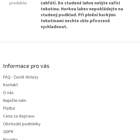
produktu
:
zahřátí. Do studené lahve nelijte vařící
tekutinu. Horkou lahev nepokládejte na
studený podklad. Při plnění horkými
tekutinami nechte sklo přirozeně
vychladnout.
Z
á
p
a
Informace pro vás
t
FAQ - časté dotazy
í
Kontakt
O nás
Napište nám
Platba
Cena za dopravu
Obchodní podmínky
GDPR
Novinky