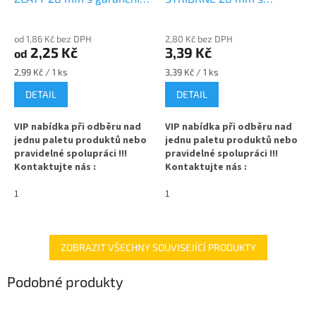
kroužkem
garančním kroužkem
od 1,86 Kč bez DPH
2,80 Kč bez DPH
2,25 Kč
3,39 Kč
od
Měrná
Měrná
2,99 Kč / 1 ks
3,39 Kč / 1 ks
cena:
cena:
DETAIL
DETAIL
VIP nabídka při odběru nad
VIP nabídka při odběru nad
jednu paletu produktů nebo
jednu paletu produktů nebo
pravidelné spolupráci !!!
pravidelné spolupráci !!!
Kontaktujte nás :
Kontaktujte nás :
info@zavarovacisklo.cz
info@zavarovacisklo.cz
1
1
✅
Víčko na skleněnou lahev
✅
Víčko na skleněnou lahev
s hrdlem 28 mm
s hrdlem 28 mm
✅ Šroubovací víčko pro snadné
✅ Šroubovací víčko pro snadné
ZOBRAZIT VŠECHNY SOUVISEJÍCÍ PRODUKTY
otevření lahve
otevření lahve
Podobné produkty
✅ Hliníkové víčko s pojistným
✅ Hliníkové víčko s pojistným
(garančním) kroužkem
(garančním) kroužkem