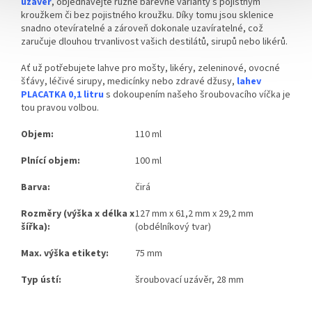
uzávěr
, objednávejte různé barevné varianty s pojistným
kroužkem či bez pojistného kroužku. Díky tomu jsou sklenice
snadno otevíratelné a zároveň dokonale uzavíratelné, což
zaručuje dlouhou trvanlivost vašich destilátů, sirupů nebo likérů.
Ať už potřebujete lahve pro mošty, likéry, zeleninové, ovocné
šťávy, léčivé sirupy, medicínky nebo zdravé džusy,
lahev
PLACATKA 0,1 litru
s dokoupením našeho šroubovacího víčka je
tou pravou volbou.
Objem:
110 ml
Plnící objem:
100 ml
Barva:
čirá
Rozměry (výška x délka x
127 mm x 61,2 mm x 29,2 mm
šířka):
(obdélníkový tvar)
Max. výška etikety:
75 mm
Typ ústí:
šroubovací uzávěr, 28 mm