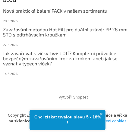
Nová praktická balení PACK v našem sortimentu
29.5.2026
Zavařování metodou Hot Fill pro duální uzávěr PP 28 mm
STD s odtrhávacím kroužkem
27.5.2026
Jak zavařovat s víčky Twist Off? Kompletní průvodce
bezpečným zavařováním krok za krokem aneb jak se
vyznat v typech víček?
14.5.2026
Vytvořil Shoptet
×
Copyright 2026
zavarovacisklo.cz | Zavařovací sklenice a víčka
Chci získat trvalou slevu 5 - 18%​
na sklenice
. Všechna práva vyhrazena.
Upravit nastavení cookies
!