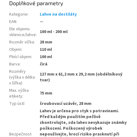
Doplňkové parametry
Kategorie
:
Lahve na destiláty
EAN
:
—
Dle objemu
100 ml - 200 ml
sklenice/lahve
:
Rozměr víčka
:
28 mm
Objem
:
110 ml
Plnící objem
:
100 ml
Barva
:
čirá
Rozměry
127 mm x 61,2 mm x 29,2 mm (obdélníkový
(výška x délka
tvar)
x šířka)
:
Max. výška
75 mm
etikety
:
Typ ústí
:
šroubovací uzávěr, 28 mm
Lahev je určena pro styk s potravinami.
Před každým použitím pečlivě
zkontrolujte, zda lahev nevykazuje známky
poškození. Poškozený výrobek
Bezpečnost
nepoužívejte, hrozí riziko prasknutí při