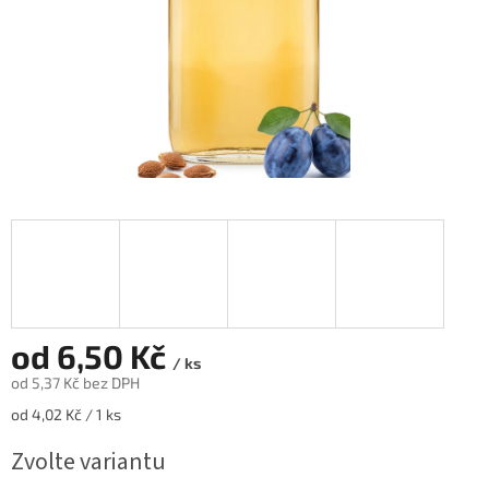
od
6,50 Kč
/ ks
od
5,37 Kč
bez DPH
Měrná
od 4,02 Kč / 1 ks
cena:
Zvolte variantu