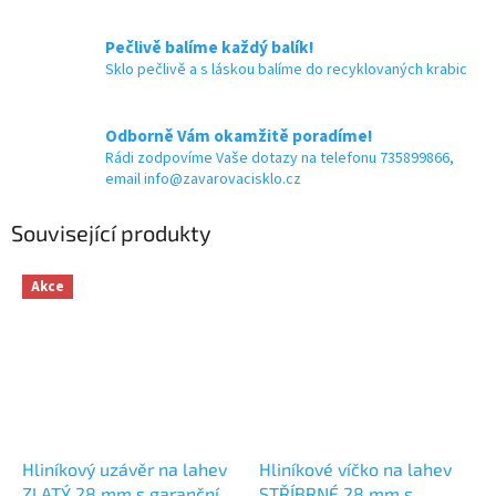
Pečlivě balíme každý balík!
Sklo pečlivě a s láskou balíme do recyklovaných krabic
Odborně Vám okamžitě poradíme!
Rádi zodpovíme Vaše dotazy na telefonu 735899866,
email info@zavarovacisklo.cz
Související produkty
Akce
Hliníkový uzávěr na lahev
Hliníkové víčko na lahev
ZLATÝ 28 mm s garančním
STŘÍBRNÉ 28 mm s