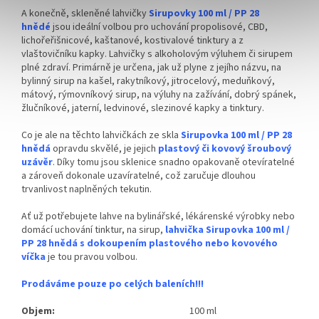
A konečně, skleněné lahvičky
Sirupovky 100 ml / PP 28
hnědé
jsou ideální volbou pro uchování propolisové, CBD,
lichořeřišnicové, kaštanové, kostivalové tinktury a z
vlaštovičníku kapky. Lahvičky s alkoholovým výluhem či sirupem
plné zdraví. Primárně je určena, jak už plyne z jejího názvu, na
bylinný sirup na kašel, rakytníkový, jitrocelový, meduňkový,
mátový, rýmovníkový sirup, na výluhy na zažívání, dobrý spánek,
žlučníkové, jaterní, ledvinové, slezinové kapky a tinktury.
Co je ale na těchto lahvičkách ze skla
Sirupovka 100 ml / PP 28
hnědá
opravdu skvělé, je jejich
plastový či kovový šroubový
uzávěr
. Díky tomu jsou sklenice snadno opakovaně otevíratelné
a zároveň dokonale uzavíratelné, což zaručuje dlouhou
trvanlivost naplněných tekutin.
Ať už potřebujete lahve na bylinářské, lékárenské výrobky nebo
domácí uchování tinktur, na sirup,
lahvička Sirupovka 100 ml /
PP 28 hnědá
s dokoupením plastového nebo kovového
víčka
je tou pravou volbou.
Prodáváme pouze po celých baleních!!!
Objem:
100 ml