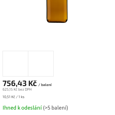
756,43 Kč
/ balení
625,15 Kč bez DPH
Měrná
10,51 Kč / 1 ks
cena:
Ihned k odeslání
(>5 balení)