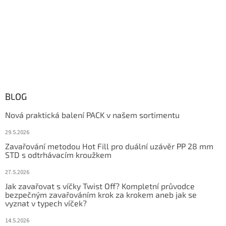
BLOG
Nová praktická balení PACK v našem sortimentu
29.5.2026
Zavařování metodou Hot Fill pro duální uzávěr PP 28 mm
STD s odtrhávacím kroužkem
27.5.2026
Jak zavařovat s víčky Twist Off? Kompletní průvodce
bezpečným zavařováním krok za krokem aneb jak se
vyznat v typech víček?
14.5.2026