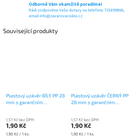
Odborně Vám okamžitě poradíme!
Rádi zodpovíme Vaše dotazy na telefonu 735899866,
email info@zavarovacisklo.cz
Související produkty
Plastový uzávěr BÍLÝ PP 28
Plastový uzávěr ČERNÝ PP
mm s garančním
28 mm s garančním
kroužkem
kroužkem
1,57 Kč bez DPH
1,57 Kč bez DPH
1,90 Kč
1,90 Kč
Měrná
Měrná
1,90 Kč / 1 ks
1,90 Kč / 1 ks