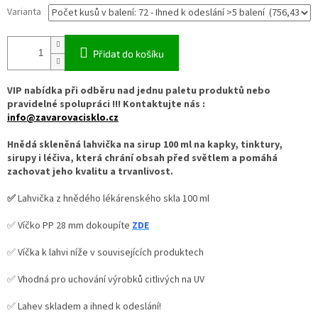
Varianta
Přidat do košíku
VIP nabídka při odběru nad jednu paletu produktů nebo
pravidelné spolupráci !!! Kontaktujte nás :
info@zavarovacisklo.cz
Hnědá skleněná lahvička na sirup 100 ml na kapky, tinktury,
sirupy i léčiva, která chrání obsah před světlem a pomáhá
zachovat jeho kvalitu a trvanlivost.
✅
Lahvička z hnědého lékárenského skla 100 ml
✅ Víčko PP 28 mm dokoupíte
ZDE
✅ Víčka k lahvi níže v souvisejících produktech
✅ Vhodná pro uchování výrobků citlivých na UV
✅ Lahev skladem a ihned k odeslání!