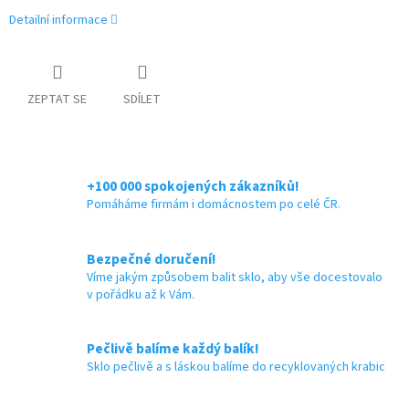
Detailní informace
ZEPTAT SE
SDÍLET
+100 000 spokojených zákazníků!
Pomáháme firmám i domácnostem po celé ČR.
Bezpečné doručení!
Víme jakým způsobem balit sklo, aby vše docestovalo
v pořádku až k Vám.
Pečlivě balíme každý balík!
Sklo pečlivě a s láskou balíme do recyklovaných krabic