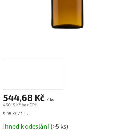
544,68 Kč
/ ks
450,15 Kč bez DPH
Měrná
9,08 Kč / 1 ks
cena:
Ihned k odeslání
(>5 ks)