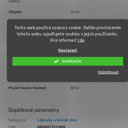
volbou.
Objem:
70 ml
Plnící objem:
60 ml
Tento web používá soubory cookie. Dalším procházením
Barva:
hnědá
tohoto webu vyjadřujete souhlas s jejich používáním..
Více informací
zde
.
Rozměry (výška x průměr):
75,5 mm x 44 mm
Nastavení
Max. výška etikety:
50 mm
Souhlasím
Průměr hrdla:
33 mm
Odmítnout
Uzávěr:
šroubovací víčko GPI 400/33
Počet kusů v balení:
60 ks
Doplňkové parametry
Kategorie
:
Lékovky a hnědé sklo
EAN
:
08594217572099