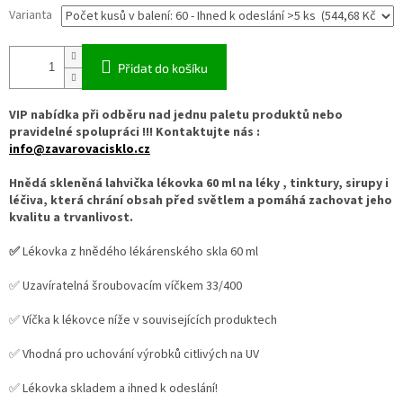
Varianta
Přidat do košíku
VIP nabídka při odběru nad jednu paletu produktů nebo
pravidelné spolupráci !!! Kontaktujte nás :
info@zavarovacisklo.cz
Hnědá skleněná lahvička lékovka 60 ml na léky , tinktury, sirupy i
léčiva, která chrání obsah před světlem a pomáhá zachovat jeho
kvalitu a trvanlivost.
✅
Lékovka z hnědého lékárenského skla 60 ml
✅ Uzavíratelná šroubovacím víčkem 33/400
✅ Víčka k lékovce níže v souvisejících produktech
✅ Vhodná pro uchování výrobků citlivých na UV
✅ Lékovka skladem a ihned k odeslání!