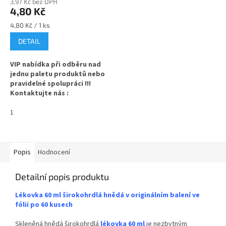
3,97 Kč bez DPH
4,80 Kč
Měrná
4,80 Kč / 1 ks
cena:
DETAIL
VIP nabídka při odběru nad
jednu paletu produktů nebo
pravidelné spolupráci !!!
Kontaktujte nás :
info@zavarovacisklo.cz
✅
1
Plastové víčko 33/400 na
skleněné lékovky
✅ Šroubovací uzávěr na lékovky
33 mm
Popis
Hodnocení
✅ S hliníkovou vložkou, tepelné
Detailní popis produktu
indukční víčkování
Lékovka 60 ml širokohrdlá hnědá v originálním balení ve
✅ Objednávejte z kategorie
fólii po 60 kusech
víček na lékovky
ZDE
Skleněná hnědá širokohrdlá
lékovka 60 ml
je nezbytným