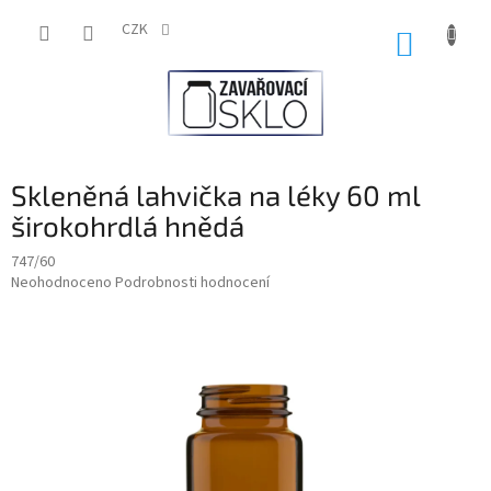
Přejít
na
CZK
NÁKUP
obsah
KOŠÍK
Skleněná lahvička na léky 60 ml
širokohrdlá hnědá
747/60
Průměrné
Neohodnoceno
Podrobnosti hodnocení
hodnocení
produktu
je
0,0
z
5
hvězdiček.