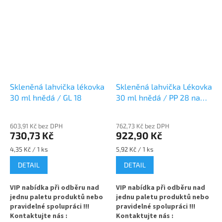
Skleněná lahvička lékovka
Skleněná lahvička Lékovka
30 ml hnědá / GL 18
30 ml hnědá / PP 28 na
léky
603,91 Kč bez DPH
762,73 Kč bez DPH
730,73 Kč
922,90 Kč
Měrná
Měrná
4,35 Kč / 1 ks
5,92 Kč / 1 ks
cena:
cena:
DETAIL
DETAIL
VIP nabídka při odběru nad
VIP nabídka při odběru nad
jednu paletu produktů nebo
jednu paletu produktů nebo
pravidelné spolupráci !!!
pravidelné spolupráci !!!
Kontaktujte nás :
Kontaktujte nás :