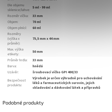
Dle objemu
5 ml - 99 ml
sklenice/lahve
:
Rozměr víčka
:
33 mm
Objem
:
70 ml
Objem plnící
:
60 ml
Rozměry
(výška x
75,5 mm x 44 mm
průměr)
:
Max. výška
50 mm
etikety
:
Průměr hrdla
:
33 mm
Barva
:
hnědá
Uzávěr
:
šroubovací víčko GPI 400/33
Výrobek je určen výhradně pro uchovávání
Bezpečnost
léků a farmaceutických surovin, jejich
produktu
:
skladování a dávkování látek a přípravků
Podobné produkty