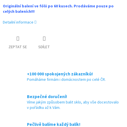
Originální balení ve fólii po 60 kusech. Prodáváme pouze po
celých baleních!!!
Detailní informace
ZEPTAT SE
SDÍLET
+100 000 spokojených zákazníků!
Pomáháme firmám i domácnostem po celé ČR.
Bezpečné doručení!
Víme jakým způsobem balit sklo, aby vše docestovalo
v pořádku až k Vám.
Pečlivě balíme každý balík!