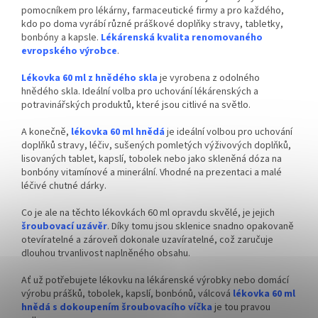
✅ Víčko skladem a ihned k
pomocníkem pro lékárny, farmaceutické firmy a pro každého,
odeslání!
kdo po doma vyrábí různé práškové doplňky stravy, tabletky,
bonbóny a kapsle.
Lékárenská kvalita renomovaného
evropského výrobce
.
Lékovka 60 ml z hnědého skla
je vyrobena z odolného
hnědého skla. Ideální volba pro uchování lékárenských a
potravinářských produktů, které jsou citlivé na světlo.
A konečně,
lékovka 60 ml hnědá
je ideální volbou pro uchování
doplňků stravy, léčiv, sušených pomletých výživových doplňků,
lisovaných tablet, kapslí, tobolek nebo jako skleněná dóza na
bonbóny vitamínové a minerální. Vhodné na prezentaci a malé
léčivé chutné dárky.
Co je ale na těchto lékovkách 60 ml opravdu skvělé, je jejich
šroubovací uzávěr
. Díky tomu jsou sklenice snadno opakovaně
otevíratelné a zároveň dokonale uzavíratelné, což zaručuje
dlouhou trvanlivost naplněného obsahu.
Ať už potřebujete lékovku na lékárenské výrobky nebo domácí
výrobu prášků, tobolek, kapslí, bonbónů, válcová
lékovka 60 ml
hnědá s dokoupením šroubovacího víčka
je tou pravou