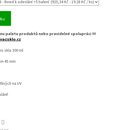
íku
nu paletu produktů nebo pravidelné spolupráci !!!
vacisklo.cz
o skla 300 ml
kem 45 mm
livých na UV
lání!