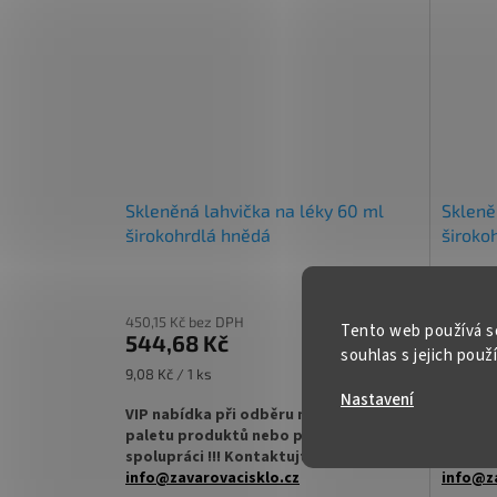
lékovky
ZDE
lékovky
✅ Víčko skladem a ihned k odeslání!
✅ Víčko 
Skleněná lahvička na léky 60 ml
Skleně
širokohrdlá hnědá
široko
450,15 Kč bez DPH
477,97 
Tento web používá s
544,68 Kč
578,3
souhlas s jejich použ
DETAIL
Měrná
Měrná
9,08 Kč / 1 ks
10,71 Kč 
cena:
cena:
Nastavení
VIP nabídka při odběru nad jednu
VIP nab
paletu produktů nebo pravidelné
paletu 
spolupráci !!! Kontaktujte nás :
spolupr
info@zavarovacisklo.cz
info@za