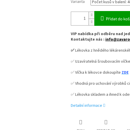
Varianta
Přidat do koš
VIP nabídka při odběru nad jed
Kontaktujte nás :
info@zavaro
✅
Lékovka z hnědého lékárenskéh
✅ Uzavíratelná šroubovacím víč
✅ Víčka k lékovce dokoupíte
ZDE
✅ Vhodná pro uchování výrobků cit
✅ Lékovka skladem a ihned k odes
Detailní informace