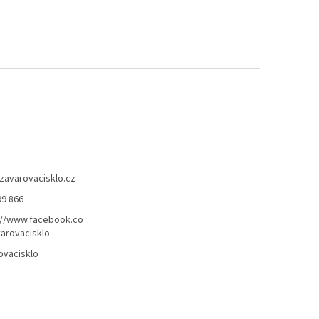
zavarovacisklo.cz
99 866
://www.facebook.co
arovacisklo
ovacisklo