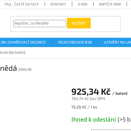
FAQ - ČASTÉ DOTAZY
KONTAKT
O NÁS
NAPIŠTE NÁM
HLEDAT
A NA ZAVAŘOVACÍ SKLENICE
VELKOOBCHOD B2B
UZÁVĚRY NA LA
okohrdlá hnědá
hnědá
2064/48
925,34 Kč
/ balení
764,74 Kč bez DPH
Měrná
19,28 Kč / 1 ks
cena:
Ihned k odeslání
(>5 b