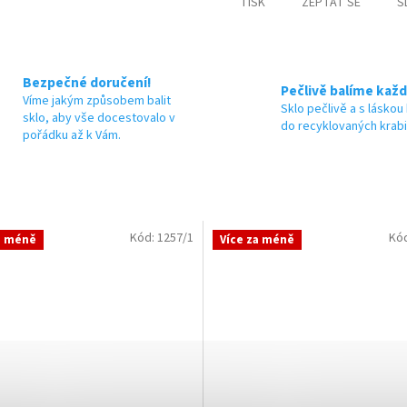
TISK
ZEPTAT SE
S
Bezpečné doručení!
Pečlivě balíme každ
Víme jakým způsobem balit
Sklo pečlivě a s láskou
sklo, aby vše docestovalo v
do recyklovaných krab
pořádku až k Vám.
Kód:
1257/1
Kó
a méně
Více za méně