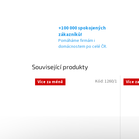
+100 000 spokojených
zákazníků!
Pomáháme firmám i
domácnostem po celé ČR.
Související produkty
Kód:
1260/1
Více za méně
Více z