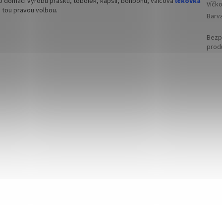
 domácí výrobu prášků, tobolek, kapslí, bonbónů, válcová
lékovka
Víčk
e tou pravou volbou.
Barv
Bezp
prod