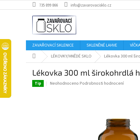
Přejít
735 899 866
info@zavarovacisklo.cz
na
obsah
ZAVAŘOVACÍ SKLENICE
SKLENĚNÉ LAHVE
VÍČK
Domů
LÉKOVKY/HNĚDÉ SKLO
Lékovka 300 ml šir
Lékovka 300 ml širokohrdlá 
Průměrné
Neohodnoceno
Podrobnosti hodnocení
Tip
hodnocení
produktu
je
0,0
z
5
hvězdiček.