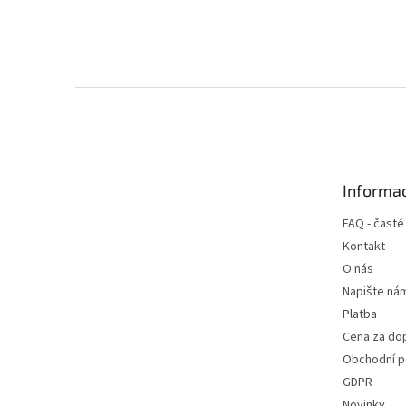
Z
á
p
a
t
Informac
í
FAQ - časté
Kontakt
O nás
Napište ná
Platba
Cena za do
Obchodní 
GDPR
Novinky