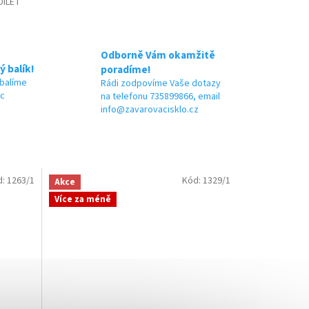
DÍLET
Odborně Vám okamžitě
ý balík!
poradíme!
 balíme
Rádi zodpovíme Vaše dotazy
ic
na telefonu 735899866, email
info@zavarovacisklo.cz
d:
1263/1
Kód:
1329/1
Akce
Více za méně