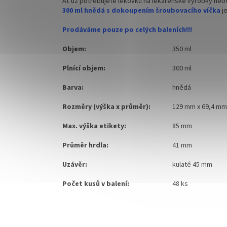
Ať už potřebujete lékovku na lékárenské výrobky nebo
300 ml hnědá s dokoupením šroubovacího víčka
j
Prodáváme pouze po celých baleních!!!
Objem:
350 ml
Plnící objem:
300 ml
Barva:
hnědá
Rozměry (výška x průměr):
129 mm x 69,4 mm
Max. výška etikety:
85 mm
Průměr hrdla:
41 mm
Uzávěr:
kulaté 45 mm
Počet kusů v balení:
48 ks