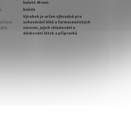
o
:
kulaté 45 mm
a
:
hnědá
Výrobek je určen výhradně pro
ečnost
uchovávání léků a farmaceutických
uktu
:
surovin, jejich skladování a
dávkování látek a přípravků