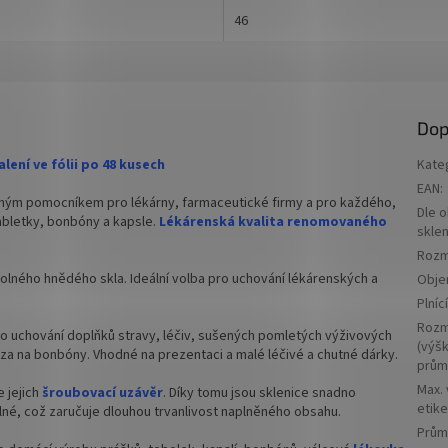
150 ml
kleněná lahvička lékovka na
46
 ml na kapky, tinktury, sirupy i
✅ Uzavíratelná šroubovacím víčke
 která chrání obsah před světlem
á zachovat jeho kvalitu a
✅ Víčka k lékovce dokoupíte
ZDE
vost.
✅ Vhodná pro uchování výrobků citl
Dop
ka z hnědého lékárenského skla
UV
lení ve fólii po 48 kusech
Kate
ratelná šroubovacím víčkem
✅ Lékovka skladem a ihned k odeslá
EAN
:
ným pomocníkem pro lékárny, farmaceutické firmy a pro každého,
 k lékovce dokoupíte
ZDE
Dle 
abletky, bonbóny a kapsle.
Lékárenská kvalita renomovaného
skle
 pro uchování výrobků citlivých na
Rozm
olného hnědého skla. Ideální volba pro uchování lékárenských a
Obj
Plníc
a skladem a ihned k odeslání!
Rozm
pro uchování doplňků stravy, léčiv, sušených pomletých výživových
(výšk
óza na bonbóny. Vhodné na prezentaci a malé léčivé a chutné dárky.
prům
Max.
e jejich
šroubovací uzávěr
. Díky tomu jsou sklenice snadno
etike
né, což zaručuje dlouhou trvanlivost naplněného obsahu.
Prům