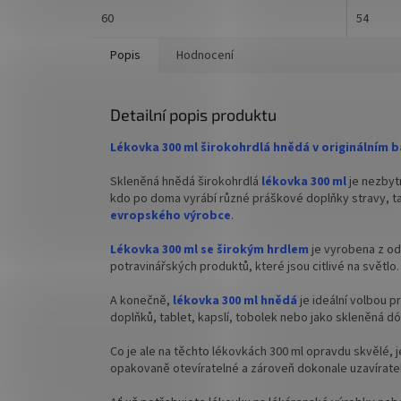
Hnědá skleněná lahvička lékovka 60 ml
60
Hnědá s
54
na léky , tinktury, sirupy i léčiva, která
léky 100
chrání obsah před světlem a pomáhá
léčiva,
Popis
Hodnocení
zachovat jeho kvalitu a trvanlivost.
a pomáh
trvanli
✅
Lékovka z hnědého lékárenského skla 60
Detailní popis produktu
ml
✅
Lékov
Lékovka 300 ml širokohrdlá hnědá v originálním ba
✅ Uzavíratelná šroubovacím víčkem 33/400
✅ Uzaví
Skleněná hnědá širokohrdlá
lékovka 300 ml
je nezbyt
✅ Víčka k lékovce níže v souvisejících
✅ Víčka
kdo po doma vyrábí různé práškové doplňky stravy, t
produktech
evropského výrobce
.
✅ Vhodná
✅ Vhodná pro uchování výrobků citlivých na
UV
Lékovka 300 ml se širokým hrdlem
je vyrobena z od
UV
potravinářských produktů, které jsou citlivé na světlo.
✅ Lékovk
✅ Lékovka skladem a ihned k odeslání!
A konečně,
lékovka 300 ml hnědá
je ideální volbou 
doplňků, tablet, kapslí, tobolek nebo jako skleněná d
Originální balení ve fólii po 60 kusech.
Prodáváme pouze po celých baleních!!!
Co je ale na těchto lékovkách 300 ml opravdu skvělé, j
opakovaně otevíratelné a zároveň dokonale uzavíratel