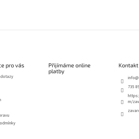
e pro vás
Přijímáme online
Kontakt
platby
 dotazy
info
@
735 8
https
m
m/zav
zavar
pravu
podmínky