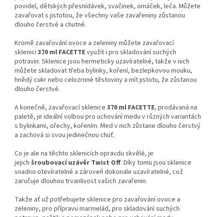
povidel, dětských přesnídávek, svačinek, omáček, leča. Můžete
zavařovat s jistotou, že všechny vaše zavařeniny zůstanou
dlouho čerstvé a chutné.
Kromě zavařování ovoce a zeleniny můžete zavařovací
sklenici
370 ml FACETTE
využít i pro skladování suchých
potravin. Sklenice jsou hermeticky uzavíratelné, takže v nich
můžete skladovat třeba bylinky, koření, bezlepkovou mouku,
hnědý cukr nebo celozrnné těstoviny a mít jistotu, že zůstanou
dlouho čerstvé.
A konečně, zavařovací sklenice
370 ml FACETTE
, prodávaná na
paletě, je ideální volbou pro uchování medu v různých variantách
s bylinkami, ořechy, kořením. Med v nich zůstane dlouho čerstvý
a zachová si svou jedinečnou chuť.
Co je ale na těchto sklenicích opravdu skvělé, je
jejich
šroubovací uzávěr Twist Off
. Díky tomu jsou sklenice
snadno otevíratelné a zároveň dokonale uzavíratelné, což
zaručuje dlouhou trvanlivost vašich zavařenin.
Takže ať už potřebujete sklenice pro zavařování ovoce a
zeleniny, pro přípravu marmelád, pro skladování suchých