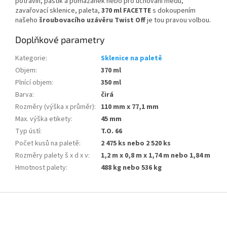
potravin, paštik a pomazánek nebo pro uchování medu,
zavařovací sklenice, paleta,
370 ml FACETTE
s dokoupením
našeho
šroubovacího uzávěru Twist Off
je tou pravou volbou.
Doplňkové parametry
Kategorie
:
Sklenice na paletě
Objem
:
370 ml
Plnící objem
:
350 ml
Barva
:
čirá
Rozměry (výška x průměr)
:
110 mm x 77,1 mm
Max. výška etikety
:
45 mm
Typ ústí
:
T.O. 66
Počet kusů na paletě
:
2 475 ks nebo 2 520 ks
Rozměry palety š x d x v
:
1,2 m x 0,8 m x 1,74 m nebo 1,84 m
Hmotnost palety
:
488 kg nebo 536 kg
Z
á
p