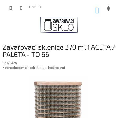
Přejít
na
CZK
NÁKUP
obsah
KOŠÍK
Zavařovací sklenice 370 ml FACETA /
PALETA - TO 66
348/2520
Průměrné
Neohodnoceno
Podrobnosti hodnocení
hodnocení
produktu
je
0,0
z
5
hvězdiček.