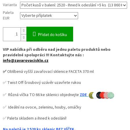
Varianta
Paleta
EUR
Přidat do košíku
VIP nabídka při odběru nad jednu paletu produktů nebo
pravidelné spolupráci !!! Kontaktujte nás :
info@zavarovacisklo.cz
✅
Oblíbená vyšší zavařovací sklenice FACETA 370 ml
✅ Twist Off šroubový uzávěr uzavřete rukou
✅ Různá víčka TO 66 ke sklenici objednejte
ZDE
✅ Ideální na ovoce, zeleninu, houby, omáčky
✅
Paleta skladem a ihned k odeslání!
Na paletě je 2 520 ks sklenic BEZ VÍČEK.