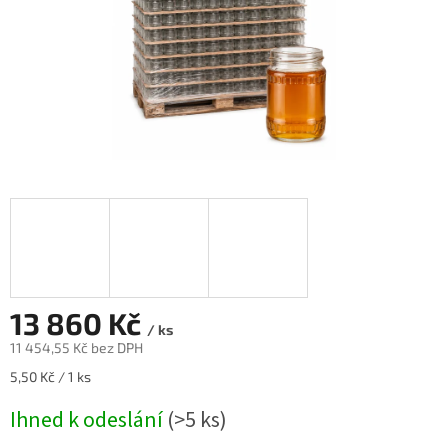
13 860 Kč
/ ks
11 454,55 Kč
bez DPH
Měrná
5,50 Kč / 1 ks
cena:
Ihned k odeslání
(>5 ks)