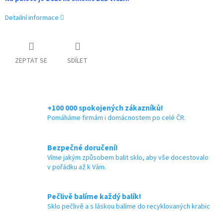
Detailní informace
ZEPTAT SE
SDÍLET
+100 000 spokojených zákazníků!
Pomáháme firmám i domácnostem po celé ČR.
Bezpečné doručení!
Víme jakým způsobem balit sklo, aby vše docestovalo
v pořádku až k Vám.
Pečlivě balíme každý balík!
Sklo pečlivě a s láskou balíme do recyklovaných krabic