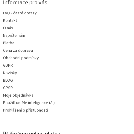
a
Informace pro vás
t
FAQ - časté dotazy
í
Kontakt
O nás
Napište nám
Platba
Cena za dopravu
Obchodní podmínky
GDPR
Novinky
BLOG
GPSR
Moje objednávka
Použití umělé inteligence (AI)
Prohlášení o přístupnosti
Přijímáme online platby