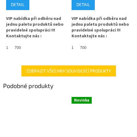
DETAIL
DETAIL
VIP nabídka při odběru nad
VIP nabídka při odběru nad
jednu paletu produktů nebo
jednu paletu produktů nebo
pravidelné spolupráci !!!
pravidelné spolupráci !!!
Kontaktujte nás :
Kontaktujte nás :
info@zavarovacisklo.cz
info@zavarovacisklo.cz
1
700
1
700
✅
Víčko na sklenici s uzávěrem
✅
Víčko na sklenici s uzávěrem
typu Twist Off 82
typu Twist Off 82
✅ Šroubovací víčko pro snadné
✅ Šroubovací víčko pro snadné
ZOBRAZIT VŠECHNY SOUVISEJÍCÍ PRODUKTY
otevření sklenice
otevření sklenice
Podobné produkty
✅ Různé varianty víček TO 82
✅ Různé varianty víček TO 82
objednejte
ZDE
objednejte
ZDE
Novinka
✅ Pro výhodnější cenu kupte
✅ Pro výhodnější cenu kupte
celý karton
celý karton
✅ Víčka skladem a ihned k
✅ Víčka skladem a ihned k
odeslání!
odeslání!