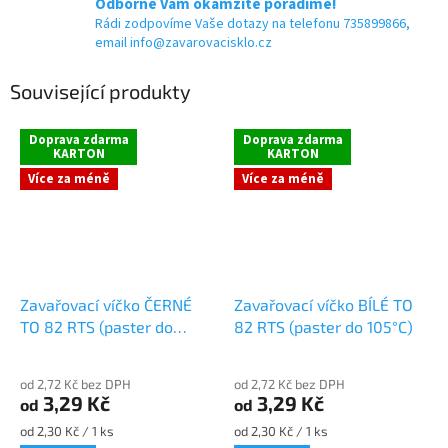
Odborně Vám okamžitě poradíme!
Rádi zodpovíme Vaše dotazy na telefonu 735899866,
email info@zavarovacisklo.cz
Související produkty
Doprava zdarma
Doprava zdarma
KARTON
KARTON
Více za méně
Více za méně
Zavařovací víčko ČERNÉ
Zavařovací víčko BÍLÉ TO
TO 82 RTS (paster do
82 RTS (paster do 105°C)
105°C)
od 2,72 Kč bez DPH
od 2,72 Kč bez DPH
3,29 Kč
3,29 Kč
od
od
Měrná
Měrná
od 2,30 Kč / 1 ks
od 2,30 Kč / 1 ks
cena:
cena: