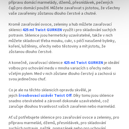
přípravu domácí marmelády, džemů, přesnídávek, pečených
čajů pro domácí použití. Můžete zavařovat s jistotou, že všechny
vaše zavařeniny zůstanou dlouho čerstvé a chutné.
Kromě zavařování ovoce, zeleniny a hub můžete zavařovací
sklenici
425 ml Twist GURKEN
využít i pro skladování suchých
potravin. Sklenice jsou hermeticky uzavíratelné, takže v nich
můžete skladovat třeba mouku, cukr, s péčí nasušené bylinky,
koření, luštěniny, ořechy nebo těstoviny a mít jistotu, že
zůstanou dlouho čerstvé.
A konečně, zavařovací sklenice
425 ml Twist GURKEN
je ideální
volbou pro uchování medu v mnoha variacích s ořechy nebo
včelým pylem. Med v nich zůstane dlouho čerstvý a zachová si
svou jedinečnou chuť.
Co je ale na těchto sklenicích opravdu skvělé, je
jejich
šroubovací uzávěr Twist Off
. Díky tomu jsou sklenice
snadno otevíratelné a zároveň dokonale uzavíratelné, což
zaručuje dlouhou trvanlivost vašich zavařenin nebo marmelád.
Ať už potřebujete sklenice pro zavařování ovoce a zeleniny, pro
přípravu marmelád, džemů, přesnídávek, pro skladování
suchých potravin, paštik, pomazánek nebo pro uchování