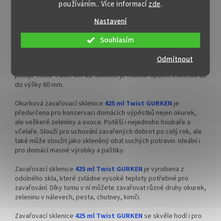
používáním.. Více informací
zde
.
Detailní popis produktu
✅ Různá víčka TO 63 ke sklenici
✅ Různá víčka TO 43 ke sklenici
Nastavení
objednejte
ZDE
objednejte
ZDE
Paleta sklenic na zavařování 425 ml Twist GURKEN bez
víček
Souhlasím
✅ Ideální na pečený čaj, krémy,
✅ Ideální na pečený čaj, krémy,
Elegantně zaoblená šroubovací zavařovací čirá sklenice
425 ml
Odmítnout
ořechová másla
ořechová másla
Twist GURKEN
o plnícím objemu 370 ml (
500g medu
), na kterou
pasuje víčko Twist Off 82. Sklenici je možno opatřit etiketou až
✅ Paleta skladem a ihned k
✅ Paleta skladem a ihned k
do výšky 60 mm.
odeslání!
odeslání!
Okurková zavařovací sklenice
42
5 ml Twist GURKEN
je
Na paletě je 9 324 ks sklenic
předurčena pro konzervaci domácích výpěstků nejen okurek,
BEZ VÍČEK VČETNĚ 28 ks
ale veškeré zeleniny a ovoce. Potěší i nejednoho houbaře a
VRATNÝCH PLASTOVÝCH
včelaře. Slouží pro uchování zavařených dobrot po celý rok, ale
PROLOŽEK.
také může sloužit jako skleněný obal suchých potravin. Ideální i
pro domácí masné výrobky a paštiky.
Zavařovací sklenice
425 ml Twist GURKEN
je vyrobena z
odolného skla, které zvládne vysoké teploty potřebné pro
zavařování. Díky tomu v ní můžete zavařovat různé druhy okurek,
zeleninu v nálevech, pesta, chutney, kimči.
Zavařovací sklenice
425 ml Twist GURKEN
se skvěle hodí i pro