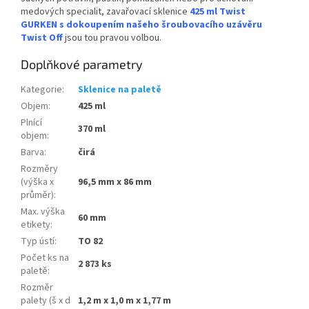
medových specialit, zavařovací sklenice
425 ml Twist
GURKEN
s dokoupením našeho
šroubovacího uzávěru
Twist Off
jsou tou pravou volbou.
Doplňkové parametry
Kategorie
:
Sklenice na paletě
Objem
:
425 ml
Plnící
370 ml
objem
:
Barva
:
čirá
Rozměry
(výška x
96,5 mm x 86 mm
průměr)
:
Max. výška
60 mm
etikety
:
Typ ústí
:
TO 82
Počet ks na
2 873 ks
paletě
:
Rozměr
palety (š x d
1,2 m x 1,0 m x 1,77 m