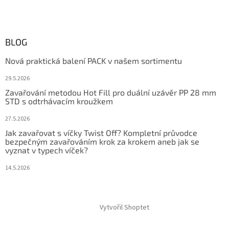
BLOG
Nová praktická balení PACK v našem sortimentu
29.5.2026
Zavařování metodou Hot Fill pro duální uzávěr PP 28 mm
STD s odtrhávacím kroužkem
27.5.2026
Jak zavařovat s víčky Twist Off? Kompletní průvodce
bezpečným zavařováním krok za krokem aneb jak se
vyznat v typech víček?
14.5.2026
Vytvořil Shoptet