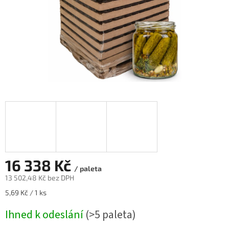
16 338 Kč
/ paleta
13 502,48 Kč
bez DPH
Měrná
5,69 Kč / 1 ks
cena:
Ihned k odeslání
(>5 paleta)