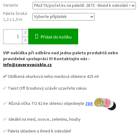
Varianta
Paleta široká
1,2 x 1,0 m
Přidat do košíku
VIP nabídka při odběru nad jednu paletu produktů nebo
pravidelné spolupráci !!! Kontaktujte nás :
info@zavarovacisklo.cz
✅
Oblíbená okurková nebo medová sklenice 425 ml
✅ Twist Off šroubový uzávěr uzavřete rukou
✅ Různá víčka TO 82 ke sklenici objednejte
ZDE
✅ Ideální na med, ovoce, zeleninu, houby
✅ Paleta skladem a ihned k odeslání!