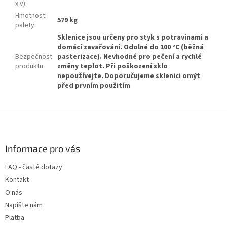
x v)
:
Hmotnost
579 kg
palety
:
Sklenice jsou určeny pro styk s potravinami a
domácí zavařování. Odolné do 100 °C (běžná
Bezpečnost
pasterizace). Nevhodné pro pečení a rychlé
produktu
:
změny teplot. Při poškození sklo
nepoužívejte. Doporučujeme sklenici omýt
před prvním použitím
Z
á
p
a
Informace pro vás
t
FAQ - časté dotazy
í
Kontakt
O nás
Napište nám
Platba