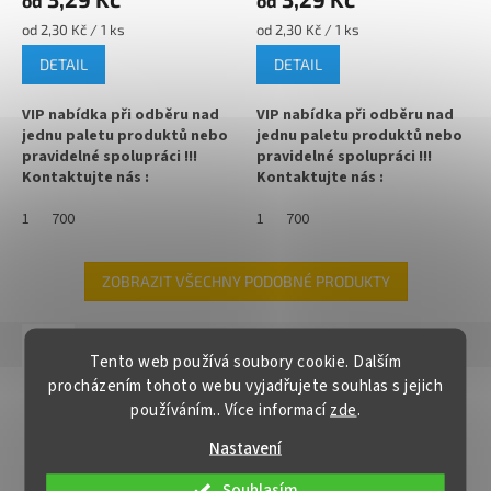
od
od
Měrná
Měrná
od 2,30 Kč / 1 ks
od 2,30 Kč / 1 ks
cena:
cena:
DETAIL
DETAIL
VIP nabídka při odběru nad
VIP nabídka při odběru nad
jednu paletu produktů nebo
jednu paletu produktů nebo
pravidelné spolupráci !!!
pravidelné spolupráci !!!
Kontaktujte nás :
Kontaktujte nás :
info@zavarovacisklo.cz
info@zavarovacisklo.cz
1
700
1
700
✅
Víčko na sklenici s uzávěrem
✅
Víčko na sklenici s uzávěrem
typu Twist Off 82
typu Twist Off 82
ZOBRAZIT VŠECHNY PODOBNÉ PRODUKTY
✅ Šroubovací víčko pro snadné
✅ Šroubovací víčko pro snadné
otevření sklenice
otevření sklenice
Popis
Hodnocení
Tento web používá soubory cookie. Dalším
✅ Různé varianty víček TO 82
✅ Různé varianty víček TO 82
procházením tohoto webu vyjadřujete souhlas s jejich
objednejte
ZDE
objednejte
ZDE
Detailní popis produktu
používáním.. Více informací
zde
.
✅ Pro výhodnější cenu kupte
✅ Pro výhodnější cenu kupte
Víčko s klipem TO 82 na zavařovací sklenici se šroubovacím
Nastavení
celý karton
celý karton
uzávěrem typu Twist Off
Souhlasím
✅ Víčka skladem a ihned k
✅ Víčka skladem a ihned k