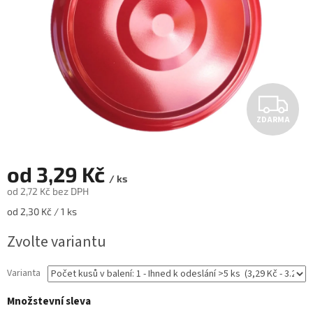
Z
ZDARMA
D
A
od
3,29 Kč
/ ks
R
od
2,72 Kč
bez DPH
Měrná
od 2,30 Kč / 1 ks
M
cena:
Zvolte variantu
A
Varianta
Množstevní sleva