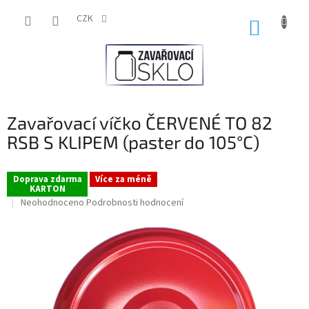
Přejít
na
CZK
NÁKUP
obsah
KOŠÍK
Zavařovací víčko ČERVENÉ TO 82
RSB S KLIPEM (paster do 105°C)
Doprava zdarma
Více za méně
KARTON
Průměrné
Neohodnoceno
Podrobnosti hodnocení
hodnocení
produktu
je
0,0
z
5
hvězdiček.