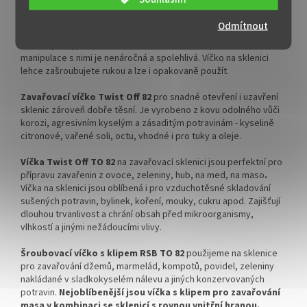
Šroubovací zavařovací víčko RSB s klipem na sklenice se
odeslání!
odeslání!
šroubovacím uzávěrem typu Twist Off TO 82
je kovové
Odmítnout
zdravotně nezávadná víčko. Je jedním z nejběžnějších
Kupte karton víček a máte
Kupte karton víček a máte
oblíbených typů víček na zavařovací sklenice, protože
na něj dopravu ZDARMA!
na něj dopravu ZDARMA!
manipulace s nimi je nenáročná a spolehlivá. Víčko na sklenici
lehce zašroubujete rukou a lze i opakovaně použít.
Zavařovací víčko Twist Off 82
pro snadné otevření i uzavření
sklenic zároveň dobře těsní. Je vyrobeno z kovu odolného vůči
korozi, agresivním kyselým a zásaditým potravinám - kyselině
citronové, vařené soli, octu, vhodné i pro tuky a oleje.
Víčka Twist Off TO 82
na zavařovací sklenici jsou perfektní pro
přípravu zavařenin z ovoce, zeleniny, hub, na med, na maso
.
Víčka na sklenici jsou oblíbená i pro vzduchotěsné skladování
sušených potravin, bylinek, koření, mouky, cukru apod. Zajišťují
dlouhou trvanlivost a chrání obsah před mikroorganismy,
vlhkostí a jinými nežádoucími vlivy.
Šroubovací víčko s klipem RSB TO 82
použijeme na sklenice
pro zavařování džemů, marmelád, kompotů, povidel, zeleniny
nakládané v sladkokyselém nálevu a jiných konzervovaných
potravin.
Nejoblíbenější jsou víčka s klipem pro zavařování
masa v kombinaci se sklenicí s rovnou vnitřní hranou.