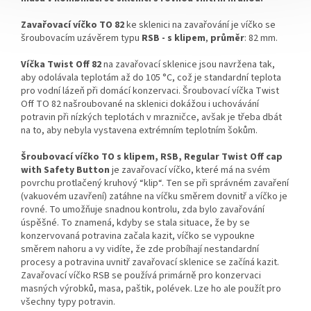
Zavařovací víčko TO 82
ke sklenici na zavařování je víčko se
šroubovacím uzávěrem typu
RSB - s klipem
,
průměr
: 82 mm.
Víčka Twist Off 82
na zavařovací sklenice jsou navržena tak,
aby odolávala teplotám
až do 105 °C
, což je standardní teplota
pro vodní lázeň při domácí konzervaci.
Šroubovací víčka Twist
Off TO 82 našroubované na sklenici dokážou i uchovávání
potravin při nízkých teplotách
v
mrazničce, avšak je třeba dbát
na to, aby nebyla vystavena extrémním teplotním šokům.
Šroubovací víčko TO s klipem, RSB, Regular Twist Off cap
with Safety Button
je zavařovací víčko, které má na svém
povrchu protlačený kruhový “klip“. Ten se při správném zavaření
(vakuovém uzavření) zatáhne na víčku směrem dovnitř a víčko je
rovné. To umožňuje snadnou kontrolu, zda bylo zavařování
úspěšné. To znamená, kdyby se stala situace, že by se
konzervovaná potravina začala kazit, víčko se vypoukne
směrem nahoru a vy vidíte, že zde probíhají nestandardní
procesy a potravina uvnitř zavařovací sklenice se začíná kazit.
Zavařovací víčko RSB se používá primárně pro konzervaci
masných výrobků, masa, paštik, polévek. Lze ho ale použít pro
všechny typy potravin.