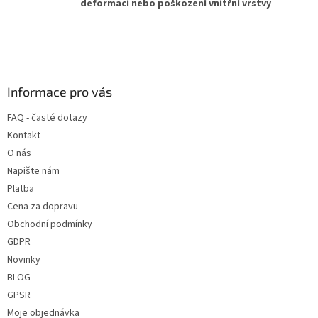
deformaci nebo poškození vnitřní vrstvy
Z
á
p
a
Informace pro vás
t
FAQ - časté dotazy
í
Kontakt
O nás
Napište nám
Platba
Cena za dopravu
Obchodní podmínky
GDPR
Novinky
BLOG
GPSR
Moje objednávka