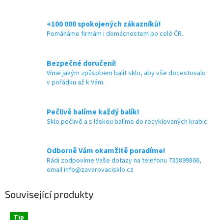
+100 000 spokojených zákazníků!
Pomáháme firmám i domácnostem po celé ČR.
Bezpečné doručení!
Víme jakým způsobem balit sklo, aby vše docestovalo
v pořádku až k Vám.
Pečlivě balíme každý balík!
Sklo pečlivě a s láskou balíme do recyklovaných krabic
Odborně Vám okamžitě poradíme!
Rádi zodpovíme Vaše dotazy na telefonu 735899866,
email info@zavarovacisklo.cz
Související produkty
Tip