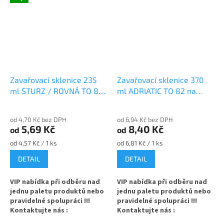
Zavařovací sklenice 235
Zavařovací sklenice 370
ml STURZ / ROVNÁ TO 82
ml ADRIATIC TO 82 na
na paštiky a marmelády
ořechové máslo
od 4,70 Kč bez DPH
od 6,94 Kč bez DPH
5,69 Kč
8,40 Kč
od
od
Měrná
Měrná
od 4,57 Kč / 1 ks
od 6,81 Kč / 1 ks
cena:
cena:
DETAIL
DETAIL
VIP nabídka při odběru nad
VIP nabídka při odběru nad
jednu paletu produktů nebo
jednu paletu produktů nebo
pravidelné spolupráci !!!
pravidelné spolupráci !!!
Kontaktujte nás :
Kontaktujte nás :
info@zavarovacisklo.cz
info@zavarovacisklo.cz