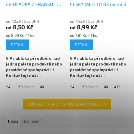
ml HLADKÁ / FRANKO TO
ČESKÝ MED TO 82 na med
82 na med
od 7,02 Kč bez DPH
od 7,43 Kč bez DPH
8,50 Kč
8,99 Kč
od
od
Měrná
Měrná
od 8,09 Kč / 1 ks
od 7,81 Kč / 1 ks
cena:
cena:
DETAIL
DETAIL
VIP nabídka při odběru nad
VIP nabídka při odběru nad
jednu paletu produktů nebo
jednu paletu produktů nebo
pravidelné spolupráci !!!
pravidelné spolupráci !!!
Kontaktujte nás :
Kontaktujte nás :
info@zavarovacisklo.cz
info@zavarovacisklo.cz
24
150 a více
48
24
150 a více
48
432
Zavařovací sklenice 720 ml
Zavařovací sklenice 770 ml na
Twist Off TO 82 vhodná pro
MED se včelou Český med s
med, marmelády, džemy,
uzávěrem Twist Off TO 82
ZOBRAZIT VŠECHNY PODOBNÉ PRODUKTY
pesto, ovoce nebo nakládanou
vhodná pro med, marmelády,
zeleninu.
džemy, pesto, ovoce nebo
nakládanou zeleninu.
Popis
Hodnocení
✅
Zavařovací sklenice 720 ml s
hladkým povrchem
✅
Nejprodávanější sklenice na