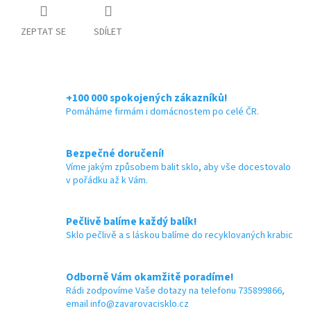
ZEPTAT SE
SDÍLET
+100 000 spokojených zákazníků!
Pomáháme firmám i domácnostem po celé ČR.
Bezpečné doručení!
Víme jakým způsobem balit sklo, aby vše docestovalo
v pořádku až k Vám.
Pečlivě balíme každý balík!
Sklo pečlivě a s láskou balíme do recyklovaných krabic
Odborně Vám okamžitě poradíme!
Rádi zodpovíme Vaše dotazy na telefonu 735899866,
email info@zavarovacisklo.cz