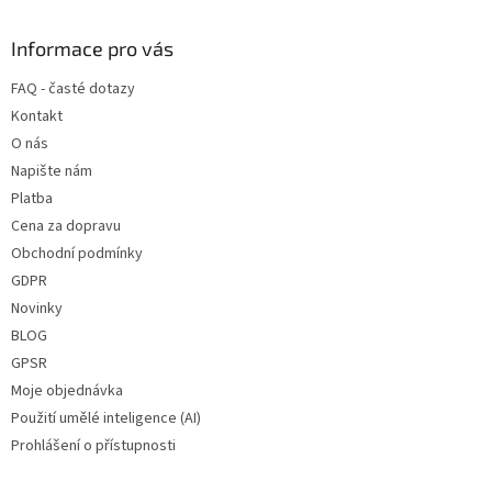
á
p
a
Informace pro vás
t
FAQ - časté dotazy
í
Kontakt
O nás
Napište nám
Platba
Cena za dopravu
Obchodní podmínky
GDPR
Novinky
BLOG
GPSR
Moje objednávka
Použití umělé inteligence (AI)
Prohlášení o přístupnosti