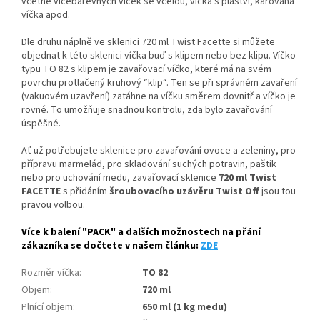
včetně vícebarevných víček se včelou, víčka s pláství, károvaná
víčka apod.
Dle druhu náplně ve sklenici 720 ml Twist Facette si můžete
objednat k této sklenici víčka buď s klipem nebo bez klipu. Víčko
typu TO 82 s klipem je zavařovací víčko, které má na svém
povrchu protlačený kruhový “klip“. Ten se při správném zavaření
(vakuovém uzavření) zatáhne na víčku směrem dovnitř a víčko je
rovné. To umožňuje snadnou kontrolu, zda bylo zavařování
úspěšné.
Ať už potřebujete sklenice pro zavařování ovoce a zeleniny, pro
přípravu marmelád, pro skladování suchých potravin, paštik
nebo pro uchování medu, zavařovací sklenice
720 ml Twist
FACETTE
s přidáním
šroubovacího uzávěru Twist Off
jsou tou
pravou volbou.
Více k balení "PACK" a dalších možnostech na přání
zákazníka se dočtete v našem článku:
ZDE
Rozměr víčka
:
TO 82
Objem
:
720 ml
Plnící objem
:
650 ml (1 kg medu)