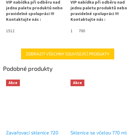
VIP nabídka při odběru nad
VIP nabídka při odběru nad
jednu paletu produktů nebo
jednu paletu produktů nebo
pravidelné spolupráci !!!
pravidelné spolupráci !!!
Kontaktujte nás :
Kontaktujte nás :
info@zavarovacisklo.cz
info@zavarovacisklo.cz
1512
1
700
✅
Medová sklenice FACETA 720
✅
Víčko na sklenici s uzávěrem
ml za nejlepší cenu
typu Twist Off 82
✅ Twist Off šroubový uzávěr
✅ Šroubovací víčko pro snadné
ZOBRAZIT VŠECHNY SOUVISEJÍCÍ PRODUKTY
uzavřete rukou
otevření sklenice
Podobné produkty
✅ Různá víčka TO 82 ke sklenici
✅ Různé varianty víček TO 82
objednejte
ZDE
objednejte
ZDE
Akce
Akce
✅ Pro výhodnější cenu kupte
celý karton
✅ Ideální na domácí med,
ovoce nebo zeleninu
✅ Víčka skladem a ihned k
odeslání!
✅ Dopravu za výhodnější cenu
poptejte
ZDE
Kupte karton víček a máte
na něj dopravu ZDARMA!
Zavařovací sklenice 720
Sklenice se včelou 770 ml