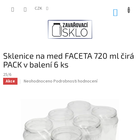
Přejít
na
CZK
NÁKUP
obsah
KOŠÍK
Sklenice na med FACETA 720 ml čirá
PACK v balení 6 ks
25/6
Průměrné
Neohodnoceno
Podrobnosti hodnocení
Akce
hodnocení
produktu
je
0,0
z
5
hvězdiček.