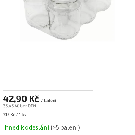
42,90 Kč
/ balení
35,45 Kč bez DPH
Měrná
7,15 Kč / 1 ks
cena:
Ihned k odeslání
(>5 balení)