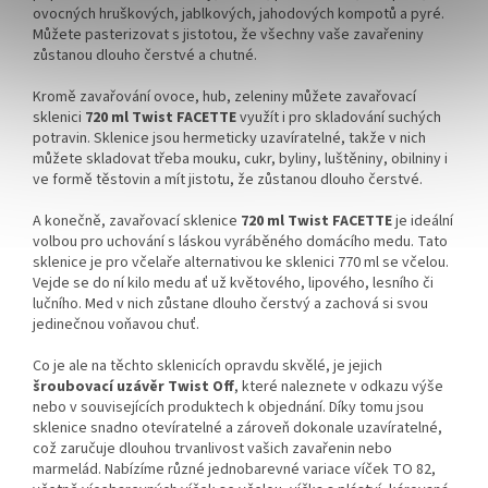
ovocných hruškových, jablkových, jahodových kompotů a pyré.
Můžete pasterizovat s jistotou, že všechny vaše zavařeniny
zůstanou dlouho čerstvé a chutné.
Kromě zavařování ovoce, hub, zeleniny můžete zavařovací
sklenici
720 ml Twist FACETTE
využít i pro skladování suchých
potravin. Sklenice jsou hermeticky uzavíratelné, takže v nich
můžete skladovat třeba mouku, cukr, byliny, luštěniny, obilniny i
ve formě těstovin a mít jistotu, že zůstanou dlouho čerstvé.
A konečně, zavařovací sklenice
720 ml Twist FACETTE
je ideální
volbou pro uchování s láskou vyráběného domácího medu. Tato
sklenice je pro včelaře alternativou ke sklenici 770 ml se včelou.
Vejde se do ní kilo medu ať už květového, lipového, lesního či
lučního. Med v nich zůstane dlouho čerstvý a zachová si svou
jedinečnou voňavou chuť.
Co je ale na těchto sklenicích opravdu skvělé, je jejich
šroubovací uzávěr Twist Off
, které naleznete v odkazu výše
nebo v souvisejících produktech k objednání
. Díky tomu jsou
sklenice snadno otevíratelné a zároveň dokonale uzavíratelné,
což zaručuje dlouhou trvanlivost vašich zavařenin nebo
marmelád. Nabízíme různé jednobarevné variace víček TO 82,