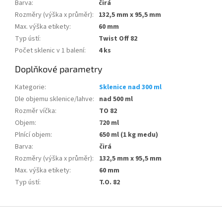
Barva
:
čirá
Rozměry (výška x průměr)
:
132,5 mm x 95,5 mm
Max. výška etikety
:
60 mm
Typ ústí
:
Twist Off 82
Počet sklenic v 1 balení:
4 ks
Doplňkové parametry
Kategorie
:
Sklenice nad 300 ml
Dle objemu sklenice/lahve
:
nad 500 ml
Rozměr víčka
:
TO 82
Objem
:
720 ml
Plnící objem
:
650 ml (1 kg medu)
Barva
:
čirá
Rozměry (výška x průměr)
:
132,5 mm x 95,5 mm
Max. výška etikety
:
60 mm
Typ ústí
:
T.O. 82
Z