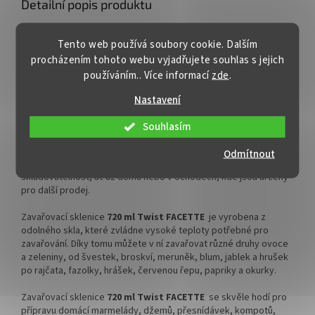
Detailní popis produktu
med 770 ml
✅ Twist Off šroubový uzávěr
Sada 6 ks sklenic na zavařování 720 ml FACETA PACK
uzavřete rukou
✅ Twist Off šroubový uzávěr
Tento web používá soubory cookie. Dalším
uzavřete rukou
Tradiční zavařovací sklenice
72
0 ml Twist FACETTE
je velmi
procházením tohoto webu vyjadřujete souhlas s jejich
✅ Různá víčka TO 82 ke sklenici
oblíbenou pro konzervaci ovoce, zeleniny, hub. Hojně se využívá
používáním.. Více informací
zde
.
✅ Různá víčka TO 82 ke sklenici
pro uchování suchých potravin. Včelaři do sklenice plní voňavý
objednejte
ZDE
domácí květový, lesní, luční i smíšený med.
objednejte
ZDE
Nastavení
✅ Jako dělaná pro kilo medu,
Široce využitelná zavařovací čirá sklenice FACETTE o plnícím
Souhlasím
nakládanou zeleninu
✅ Jako dělaná různé druhy
objemu 650 ml (1 kg medu) určená pro víčko Twist Off 82.
medů
Sklenici je možno opatřit etiketou až do výšky 60 mm. Sklenice
Odmítnout
✅
Paletu za výhodnější cenu
jsou
baleny ve fólii po 6 kusech
. Jsou vhodné pro lepší
✅
Paletu za výhodnější cenu
skladovatelnost, ať už doma nebo v ochodech, kde jsou určeny
objednejte
ZDE
pro další prodej.
objednejte
ZDE
Zavařovací sklenice
720 ml Twist FACETTE
je vyrobena z
odolného skla, které zvládne vysoké teploty potřebné pro
zavařování. Díky tomu můžete v ní zavařovat různé druhy ovoce
a zeleniny, od švestek, broskví, meruněk, blum, jablek a hrušek
po rajčata, fazolky, hrášek, červenou řepu, papriky a okurky.
Zavařovací sklenice
720 ml Twist FACETTE
se skvěle hodí pro
přípravu domácí marmelády, džemů, přesnídávek, kompotů,