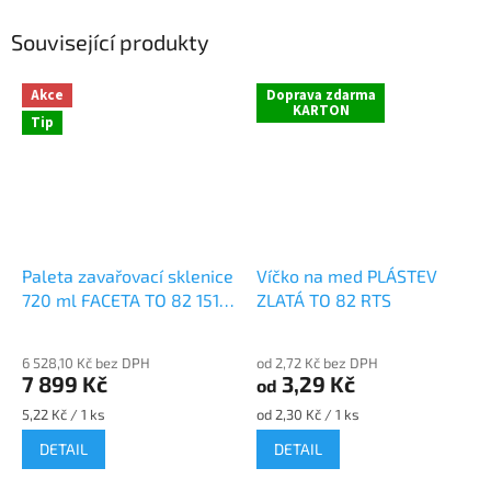
Související produkty
Akce
Doprava zdarma
KARTON
Tip
Paleta zavařovací sklenice
Víčko na med PLÁSTEV
720 ml FACETA TO 82 1512
ZLATÁ TO 82 RTS
ks na med
6 528,10 Kč bez DPH
od 2,72 Kč bez DPH
7 899 Kč
3,29 Kč
od
Měrná
Měrná
5,22 Kč / 1 ks
od 2,30 Kč / 1 ks
cena:
cena:
DETAIL
DETAIL