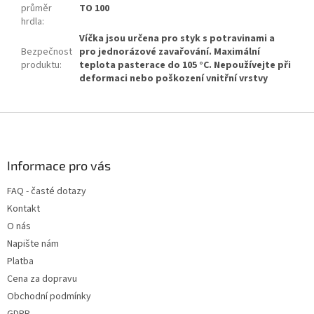
průměr
TO 100
hrdla
:
Víčka jsou určena pro styk s potravinami a
Bezpečnost
pro jednorázové zavařování. Maximální
produktu
:
teplota pasterace do 105 °C. Nepoužívejte při
deformaci nebo poškození vnitřní vrstvy
Z
á
p
a
Informace pro vás
t
FAQ - časté dotazy
í
Kontakt
O nás
Napište nám
Platba
Cena za dopravu
Obchodní podmínky