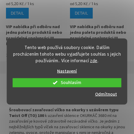
Měrná
Měrná
od 5,20 Kč / 1 ks
od 5,20 Kč / 1 ks
cena:
cena:
DETAIL
DETAIL
VIP nabídka při odběru nad
VIP nabídka při odběru nad
jednu paletu produktů nebo
jednu paletu produktů nebo
pravidelné spolupráci !!!
pravidelné spolupráci !!!
Kontaktujte nás :
Kontaktujte nás :
Tento web používá soubory cookie. Dalším
info@zavarovacisklo.cz
info@zavarovacisklo.cz
procházením tohoto webu vyjadřujete souhlas s jejich
1
370
1
370
používáním.. Více informací
zde
.
✅
Víčko na sklenici s uzávěrem
✅
Víčko na sklenici s uzávěrem
typu Twist Off 100
typu Twist Off 100
Popis
Hodnocení
Nastavení
✅ Šroubovací víčko pro snadné
✅ Šroubovací víčko pro snadné
Detailní popis produktu
Souhlasím
otevření sklenice
otevření sklenice
Víčko Twist Off 100 BÍLÉ na zavařovací sklenici na okurky se
Odmítnout
✅ Různé varianty víček TO 100
✅ Různé varianty víček TO 100
šroubovacím uzávěrem typu TO 100
objednejte
ZDE
objednejte
ZDE
Šroubovací zavařovací víčko na okurky s uzávěrem typu
✅ Pro výhodnější cenu kupte
✅ Pro výhodnější cenu kupte
Twist Off (TO) 100
k uzavření sklenice OKURKÁČ 3680 ml na
celý karton
celý karton
zavařování je kovové zdravotně nezávadné víčko. Je jedním z
nejběžnějších typů víček na zavařovací sklenice na okurky a jinou
✅ Víčka skladem a ihned k
✅ Víčka skladem a ihned k
zeleninu, ovoce, protože manipulace s nimi je nenáročná a