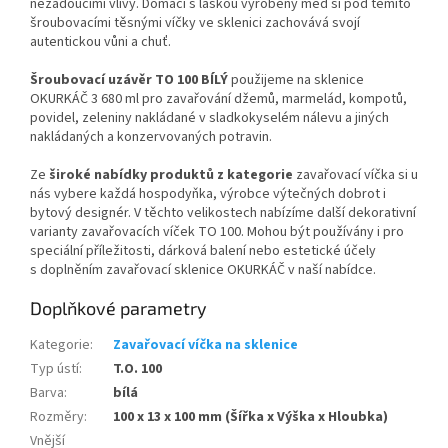
nežádoucími vlivy.
Domácí s láskou vyrobený med si pod těmito
šroubovacími těsnými víčky ve sklenici zachovává svojí
autentickou vůni a chuť.
Šroubovací uzávěr TO 100 BÍLÝ
použijeme na sklenice
OKURKÁČ 3 680 ml pro zavařování džemů, marmelád, kompotů,
povidel, zeleniny nakládané v sladkokyselém nálevu a jiných
nakládaných a konzervovaných potravin.
Ze
široké nabídky produktů z kategorie
zavařovací víčka si u
nás vybere každá hospodyňka, výrobce výtečných dobrot i
bytový designér.
V těchto velikostech nabízíme další dekorativní
varianty zavařovacích víček TO 100.
Mohou být používány i pro
speciální příležitosti, dárková balení nebo estetické účely
s doplněním zavařovací sklenice OKURKÁČ v naší nabídce.
Doplňkové parametry
Kategorie
:
Zavařovací víčka na sklenice
Typ ústí
:
T.O. 100
Barva
:
bílá
Rozměry
:
100 x 13 x 100 mm (Šířka x Výška x Hloubka)
Vnější