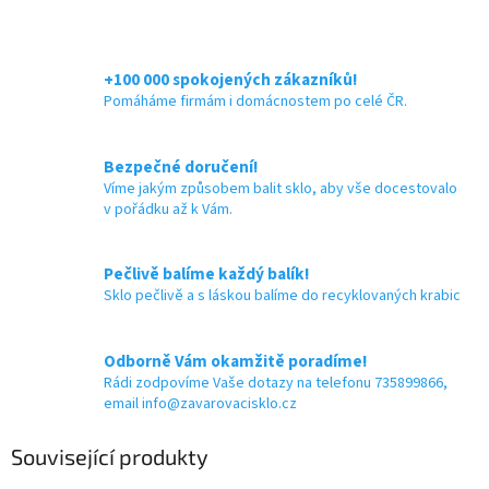
+100 000 spokojených zákazníků!
Pomáháme firmám i domácnostem po celé ČR.
Bezpečné doručení!
Víme jakým způsobem balit sklo, aby vše docestovalo
v pořádku až k Vám.
Pečlivě balíme každý balík!
Sklo pečlivě a s láskou balíme do recyklovaných krabic
Odborně Vám okamžitě poradíme!
Rádi zodpovíme Vaše dotazy na telefonu 735899866,
email info@zavarovacisklo.cz
Související produkty