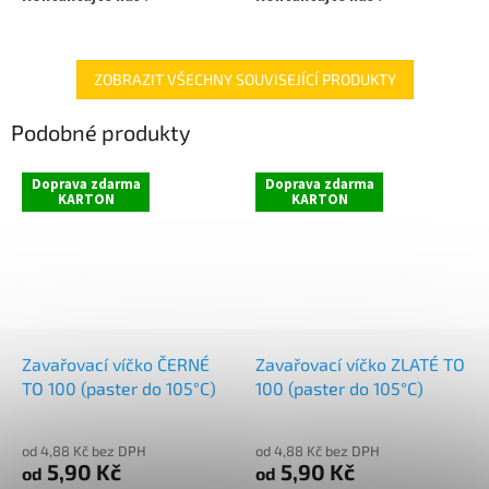
info@zavarovacisklo.cz
info@zavarovacisklo.cz
✅
Praktická sklenice nejen na
✅
Praktická velkoobjemová
okurky 1062 ml
sklenice 3720 ml (5000 g medu)
ZOBRAZIT VŠECHNY SOUVISEJÍCÍ PRODUKTY
✅ Twist Off šroubový uzávěr
✅ Twist Off šroubový uzávěr
Podobné produkty
uzavřete rukou
uzavřete rukou
✅ Víčko TO 100 ke sklenici
✅ Víčko TO 100 ke sklenici
Doprava zdarma
Doprava zdarma
KARTON
KARTON
objednejte
ZDE
objednejte
ZDE
✅ Ideální na med, ovoce,
✅ Ideální na med, ovoce,
zeleninu, utopence
zeleninu, utopence
✅ Paleta skladem a ihned k
✅ Paleta skladem a ihned k
odeslání!
odeslání!
Zavařovací víčko ČERNÉ
Zavařovací víčko ZLATÉ TO
TO 100 (paster do 105°C)
100 (paster do 105°C)
Na paletě je 1 400 ks BEZ
Na paletě je 392 ks sklenice
VÍČEK VČETNĚ 14 ks VRATNÝCH
BEZ VÍČEK
PLASTOVÝCH PROLOŽEK
od 4,88 Kč bez DPH
od 4,88 Kč bez DPH
5,90 Kč
5,90 Kč
od
od