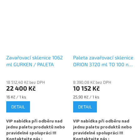
Zavařovací sklenice 1062
Paleta zavařovací sklenice
ml GURKEN / PALETA
ORION 3720 ml TO 100 na
okurky
18 512,40 Kč bez DPH
8 390,08 Kč bez DPH
22 400 Kč
10 152 Kč
Měrná
Měrná
16 Kč / 1 ks
25,90 Kč / 1 ks
cena:
cena:
DETAIL
DETAIL
VIP nabídka při odběru nad
VIP nabídka při odběru nad
jednu paletu produktů nebo
jednu paletu produktů nebo
pravidelné spolupráci !!!
pravidelné spolupráci !!!
Kontaktujte nás :
Kontaktujte nás :