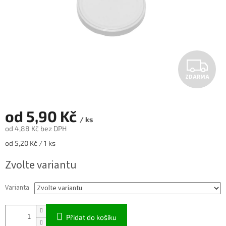
Z
ZDARMA
D
A
od
5,90 Kč
/ ks
R
od
4,88 Kč
bez DPH
Měrná
od 5,20 Kč / 1 ks
M
cena:
Zvolte variantu
A
Varianta
Přidat do košíku