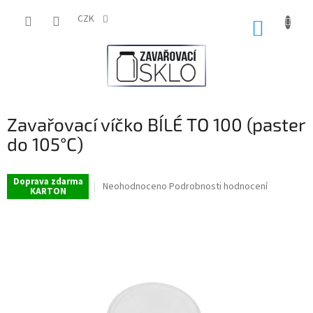
Přejít
na
CZK
NÁKUP
obsah
KOŠÍK
Zavařovací víčko BÍLÉ TO 100 (paster
do 105°C)
Doprava zdarma
Průměrné
Neohodnoceno
Podrobnosti hodnocení
KARTON
hodnocení
produktu
je
0,0
z
5
hvězdiček.