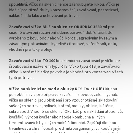
odeslání!
odeslání!
spolehlivá. Víčko na sklenici lehce zašroubujete rukou. Víčko je
ideální pro různé druhy konzervování, zavařování, pasterizaci,
Kupte karton víček a máte
Kupte karton víček a máte
nakládání do láku a uchovávání potravin.
na něj dopravu ZDARMA!
na něj dopravu ZDARMA!
Zavařovací víčko BÍLÉ na sklenice OKURKÁČ 3680 ml
pro
snadné otevření i uzavření sklenic zároveň dobře těsní. Je
vyrobeno z kovu odolného vůči korozi, agresivním kyselým a
zásaditým potravinám - kyselině citronové, vařené soli, octu,
vhodné i pro tuky a oleje.
Zavařovací víčko TO 100
ke sklenici na zavařování je víčko se
šroubovacím uzávěrem typu RTS. Víčko typu RTS je zavařovací
víčko, které má hladký povrch a je vhodné pro konzervaci všech
typů potravin.
Víčko na sklenici na med a okurky RTS Twist Off 100
jsou
perfektní navíc pro přípravu zavařenin z ovoce, zeleniny, hub
.
Víčka na sklenici jsou oblíbená i pro vzduchotěsné skladování
sušených potravin, bylinek, koření, mouky, obilnin, luštěnin,
cukru apod. Vhodné se sklenicí Okurkáč pro nakládání utopenců,
kvašáků, výrobu kvašeného nápoje kombucha a jiných
fermentovaných bylinných moků či limonád. Zajišťují dlouhou
trvanlivost a chrání obsah před mikroorganismy, vlhkostí a jinými