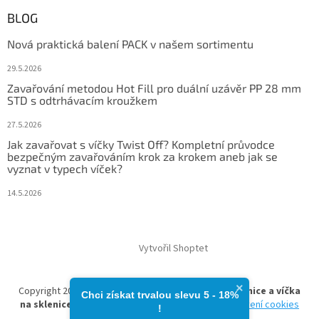
BLOG
Nová praktická balení PACK v našem sortimentu
29.5.2026
Zavařování metodou Hot Fill pro duální uzávěr PP 28 mm
STD s odtrhávacím kroužkem
27.5.2026
Jak zavařovat s víčky Twist Off? Kompletní průvodce
bezpečným zavařováním krok za krokem aneb jak se
vyznat v typech víček?
14.5.2026
Vytvořil Shoptet
×
Copyright 2026
zavarovacisklo.cz | Zavařovací sklenice a víčka
Chci získat trvalou slevu 5 - 18%​
na sklenice
. Všechna práva vyhrazena.
Upravit nastavení cookies
!