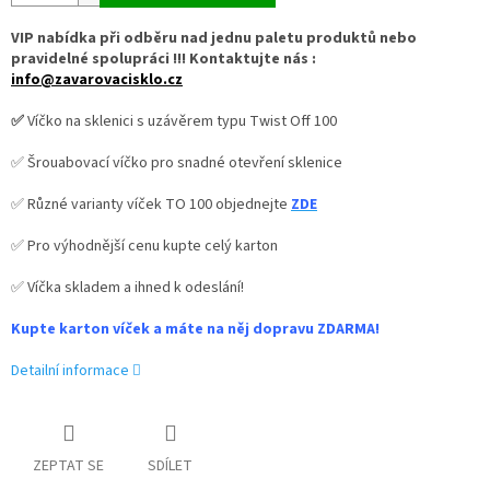
VIP nabídka při odběru nad jednu paletu produktů nebo
pravidelné spolupráci !!! Kontaktujte nás :
info@zavarovacisklo.cz
✅
Víčko na sklenici s uzávěrem typu Twist Off 100
✅ Šrouabovací víčko pro snadné otevření sklenice
✅ Různé varianty víček TO 100 objednejte
ZDE
✅ Pro výhodnější cenu kupte celý karton
✅ Víčka skladem a ihned k odeslání!
Kupte karton víček a máte na něj dopravu ZDARMA!
Detailní informace
ZEPTAT SE
SDÍLET