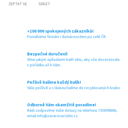
ZEPTAT SE
SDÍLET
+100 000 spokojených zákazníků!
Pomáháme firmám i domácnostem po celé ČR.
Bezpečné doručení!
Víme jakým způsobem balit sklo, aby vše docestovalo
v pořádku až k Vám.
Pečlivě balíme každý balík!
Sklo pečlivě a s láskou balíme do recyklovaných krabic
Odborně Vám okamžitě poradíme!
Rádi zodpovíme Vaše dotazy na telefonu 735899866,
email info@zavarovacisklo.cz