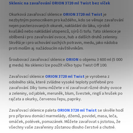
Sklenic na zavařování ORION 3720 ml Twist bez víček
✅ Ideální na domácí med,
✅ Ideální na domácí med,
ovoce, houby, zeleninu
ovoce nebo zeleninu
Okurková zavařovací sklenice
ORION 3720 ml Twist
je
nezbytným pomocníkem pro každého, kdo se věnuje zavařování
✅ Paleta sklenic skladem a
✅ Dopravu za výhodnější cenu
nejen pasterizovaných okurek, nakládání do láku, výrobě
ihned k odeslání
poptejte
ZDE
kvašáků nebo nakládání utopenců, sýrů či tofu. Tato sklenice je
oblíbená i pro zavařování ovoce, hub a dalších druhů zeleniny.
Na paletě je 1 430 ks BEZ
Skvělá je i pro uchování suchých potravin, medu, jako nádoba
VÍČEK VČETNĚ 11 ks VRATNÝCH
proti molům aj. nažádoucím návštěvníkům.
PLASTOVÝCH PROLOŽEK.
Šroubovací zavařovací sklenice
ORION
o objemu 3 600 ml (5 000
g medu). Na sklenici lze použít víčko typu Twist Off 100.
Zavařovací sklenice
ORION 3720 ml Twist
je vyrobena z
odolného skla, které zvládne vysoké teploty potřebné pro
zavařování. Díky tomu můžete v ní zavařovat různé druhy ovoce
a zeleniny, od jablek, meruněk, blum, švestek, ringlí a hrušek po
rajčata a okurky, červenou řepu, papriky.
Zavařovací sklenice paleta
ORION 3720 ml Twist
se skvěle hodí
pro přípravu domácí marmelády, džemů, povidel, masa, leča,
omáček, polévek, pomazánek. Můžete zavařovat s jistotou, že
všechny vaše zavařeniny zůstanou dlouho čerstvé a chutné.