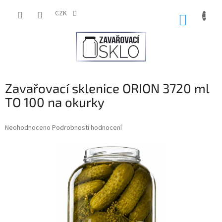
Přejít
na
CZK
NÁKUP
obsah
KOŠÍK
Zavařovací sklenice ORION 3720 ml
TO 100 na okurky
Průměrné
Neohodnoceno
Podrobnosti hodnocení
hodnocení
produktu
je
0,0
z
5
hvězdiček.