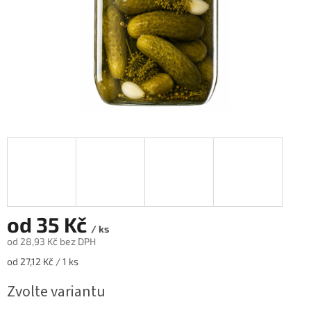
od
35 Kč
/ ks
od
28,93 Kč
bez DPH
Měrná
od 27,12 Kč / 1 ks
cena:
Zvolte variantu