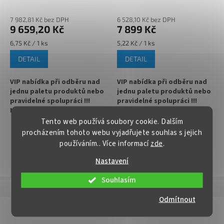
med
ks na med
7 982,81 Kč bez DPH
6 528,10 Kč bez DPH
9 659,20 Kč
7 899 Kč
Měrná
Měrná
6,75 Kč / 1 ks
5,22 Kč / 1 ks
cena:
cena:
DETAIL
DETAIL
VIP nabídka při odběru nad
VIP nabídka při odběru nad
jednu paletu produktů nebo
jednu paletu produktů nebo
pravidelné spolupráci !!!
pravidelné spolupráci !!!
Kontaktujte nás :
Kontaktujte nás :
info@zavarovacisklo.cz
info@zavarovacisklo.cz
Tento web používá soubory cookie. Dalším
1512
procházením tohoto webu vyjadřujete souhlas s jejich
✅
Oblíbená vysoká zavařovací
✅
Medová sklenice FACETA 720
používáním.. Více informací
zde
.
sklenice 720 ml
ml za nejlepší cenu
ZOBRAZIT VŠECHNY PODOBNÉ PRODUKTY
Nastavení
✅ Twist Off šroubový uzávěr
✅ Twist Off šroubový uzávěr
uzavřete rukou
uzavřete rukou
Souhlasím
Popis
Hodnocení
✅ Různá víčka TO 82 ke sklenici
✅ Různá víčka TO 82 ke sklenici
Odmítnout
Detailní popis produktu
objednejte
ZDE
objednejte
ZDE