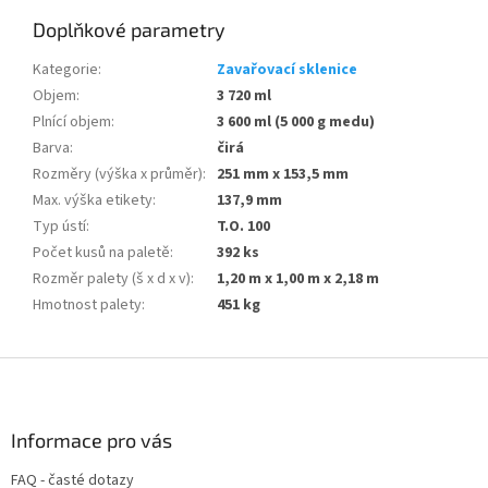
Doplňkové parametry
Kategorie
:
Zavařovací sklenice
Objem
:
3 720 ml
Plnící objem
:
3 600 ml (5 000 g medu)
Barva
:
čirá
Rozměry (výška x průměr)
:
251 mm x 153,5 mm
Max. výška etikety
:
137,9 mm
Typ ústí
:
T.O. 100
Počet kusů na paletě
:
392 ks
Rozměr palety (š x d x v)
:
1,20 m x 1,00 m x 2,18 m
Hmotnost palety
:
451 kg
Z
á
p
a
Informace pro vás
t
FAQ - časté dotazy