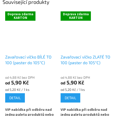
Související produkty
Doprava zdarma
Doprava zdarma
KARTON
KARTON
Zavařovací víčko BÍLÉ TO
Zavařovací víčko ZLATÉ TO
100 (paster do 105°C)
100 (paster do 105°C)
od 4,88 Kč bez DPH
od 4,88 Kč bez DPH
5,90 Kč
5,90 Kč
od
od
Měrná
Měrná
od 5,20 Kč / 1 ks
od 5,20 Kč / 1 ks
cena:
cena:
DETAIL
DETAIL
VIP nabídka při odběru nad
VIP nabídka při odběru nad
jednu paletu produktů nebo
jednu paletu produktů nebo