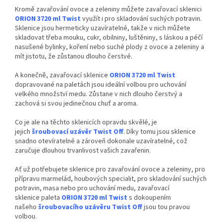
Kromě zavařování ovoce a zeleniny můžete zavařovací sklenici
ORION 3720 ml Twist
využít i pro skladování suchých potravin.
Sklenice jsou hermeticky uzavíratelné, takže v nich můžete
skladovat třeba mouku, cukr, obilniny, luštěniny, s láskou a péčí
nasušené bylinky, koření nebo suché plody z ovoce a zeleniny a
mít jistotu, že zůstanou dlouho čerstvé.
A konečně, zavařovací sklenice
ORION 3720 ml Twist
dopravované na paletách
jsou ideální volbou pro uchování
velkého množství medu. Zůstane v nich dlouho čerstvý a
zachová si svou jedinečnou chuť a aroma.
Co je ale na těchto sklenicích opravdu skvělé, je
jejich
šroubovací uzávěr Twist Off
. Díky tomu jsou sklenice
snadno otevíratelné a zároveň dokonale uzavíratelné, což
zaručuje dlouhou trvanlivost vašich zavařenin.
Ať už potřebujete sklenice pro zavařování ovoce a zeleniny, pro
přípravu marmelád, houbových specialit, pro skladování suchých
potravin, masa nebo pro uchování medu, zavařovací
sklenice paleta
ORION 3720 ml Twist
s dokoupením
našeho
šroubovacího uzávěru Twist Off
jsou tou pravou
volbou.