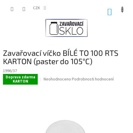
Přejít
na
CZK
NÁKUP
obsah
KOŠÍK
Zavařovací víčko BÍLÉ TO 100 RTS
KARTON (paster do 105°C)
1996/37
Doprava zdarma
Průměrné
Neohodnoceno
Podrobnosti hodnocení
KARTON
hodnocení
produktu
je
0,0
z
5
hvězdiček.