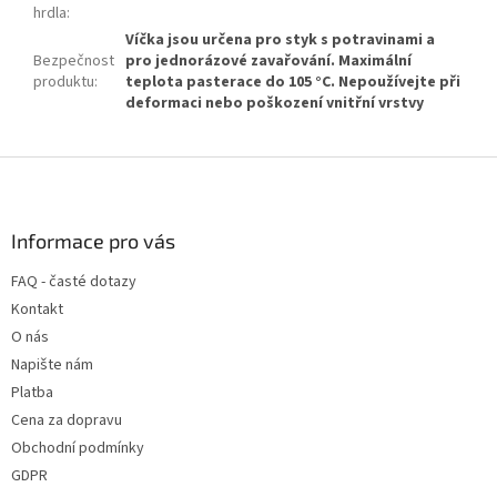
hrdla
:
Víčka jsou určena pro styk s potravinami a
Bezpečnost
pro jednorázové zavařování. Maximální
produktu
:
teplota pasterace do 105 °C. Nepoužívejte při
deformaci nebo poškození vnitřní vrstvy
Z
á
p
a
Informace pro vás
t
FAQ - časté dotazy
í
Kontakt
O nás
Napište nám
Platba
Cena za dopravu
Obchodní podmínky
GDPR