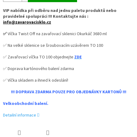
VIP nabídka při odběru nad jednu paletu produktů nebo
pravidelné spolupráci !!! Kontaktujte nás :
info@zavarovacisklo.cz
✅
Víčka Twist Off na zavařovací sklenici Okurkáč 3680 ml
✅ Na velké sklenice se šroubovacím uzávěrem TO 100
✅ Zavařovací víčka TO 100 objednejte
ZDE
✅ Doprava kartónového balení zdarma
✅ Víčka skladem a ihned k odeslání!
!!! DOPRAVA ZDARMA POUZE PRO OBJEDNÁVKY KARTONŮ !!!
Velkoobchodní balení.
Detailní informace