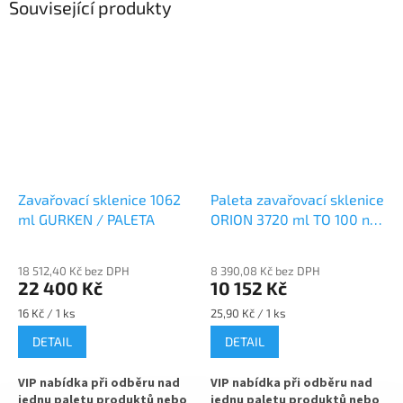
Související produkty
Zavařovací sklenice 1062
Paleta zavařovací sklenice
ml GURKEN / PALETA
ORION 3720 ml TO 100 na
okurky
18 512,40 Kč bez DPH
8 390,08 Kč bez DPH
22 400 Kč
10 152 Kč
Měrná
Měrná
16 Kč / 1 ks
25,90 Kč / 1 ks
cena:
cena:
DETAIL
DETAIL
VIP nabídka při odběru nad
VIP nabídka při odběru nad
jednu paletu produktů nebo
jednu paletu produktů nebo