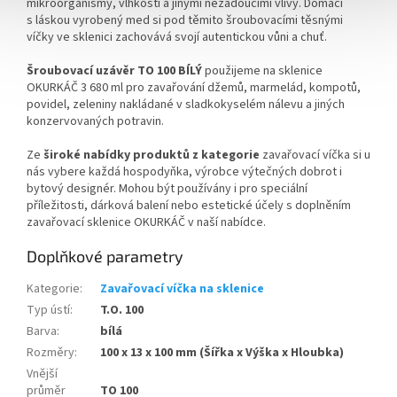
mikroorganismy, vlhkostí a jinými nežádoucími vlivy.
Domácí
s láskou vyrobený med si pod těmito šroubovacími těsnými
víčky ve sklenici zachovává svojí autentickou vůni a chuť.
Šroubovací uzávěr TO 100 BÍLÝ
použijeme na sklenice
OKURKÁČ 3 680 ml pro zavařování džemů, marmelád, kompotů,
povidel, zeleniny nakládané v sladkokyselém nálevu a jiných
konzervovaných potravin.
Ze
široké nabídky produktů z kategorie
zavařovací víčka si u
nás vybere každá hospodyňka, výrobce výtečných dobrot i
bytový designér.
Mohou být používány i pro speciální
příležitosti, dárková balení nebo estetické účely s doplněním
zavařovací sklenice OKURKÁČ v naší nabídce.
Doplňkové parametry
Kategorie
:
Zavařovací víčka na sklenice
Typ ústí
:
T.O. 100
Barva
:
bílá
Rozměry
:
100 x 13 x 100 mm (Šířka x Výška x Hloubka)
Vnější
průměr
TO 100