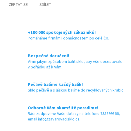
ZEPTAT SE
SDÍLET
+100 000 spokojených zákazníků!
Pomáháme firmám i domácnostem po celé ČR.
Bezpečné doručení!
Víme jakým způsobem balit sklo, aby vše docestovalo
v pořádku až k Vám.
Pečlivě balíme každý balík!
Sklo pečlivě a s láskou balíme do recyklovaných krabic
Odborně Vám okamžitě poradíme!
Rádi zodpovíme Vaše dotazy na telefonu 735899866,
email info@zavarovacisklo.cz