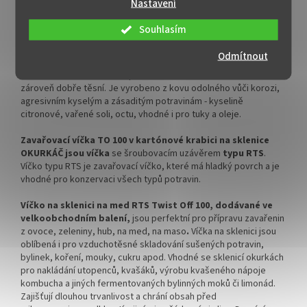
Nastavení
spolehlivá. Víčko na sklenici lehce zašroubujete rukou. Víčko je
ideální pro různé druhy konzervování, zavařování, pasterizaci,
Souhlasím
nakládání do láku a uchovávání potravin.
Odmítnout
Zavařovací víčko BÍLÉ na sklenice OKURKÁČ 3680 ml ve
velkoobchodním balení
pro snadné otevření i uzavření sklenic
zároveň dobře těsní. Je vyrobeno z kovu odolného vůči korozi,
agresivním kyselým a zásaditým potravinám - kyselině
citronové, vařené soli, octu, vhodné i pro tuky a oleje.
Zavařovací víčka TO 100 v kartónové krabici na sklenice
OKURKÁČ jsou víčka
se šroubovacím uzávěrem
typu RTS
.
Víčko typu RTS je zavařovací víčko, které má hladký povrch a je
vhodné pro konzervaci všech typů potravin.
Víčko na sklenici na med RTS Twist Off 100, dodávané ve
velkoobchodním balení,
jsou perfektní pro přípravu zavařenin
z ovoce, zeleniny, hub, na med, na maso
.
Víčka na sklenici jsou
oblíbená i pro vzduchotěsné skladování sušených potravin,
bylinek, koření, mouky, cukru apod. Vhodné se sklenicí okurkách
pro nakládání utopenců, kvašáků, výrobu kvašeného nápoje
kombucha a jiných fermentovaných bylinných moků či limonád.
Zajišťují dlouhou trvanlivost a chrání obsah před