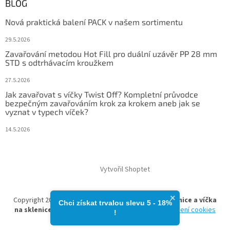
BLOG
Nová praktická balení PACK v našem sortimentu
29.5.2026
Zavařování metodou Hot Fill pro duální uzávěr PP 28 mm
STD s odtrhávacím kroužkem
27.5.2026
Jak zavařovat s víčky Twist Off? Kompletní průvodce
bezpečným zavařováním krok za krokem aneb jak se
vyznat v typech víček?
14.5.2026
Vytvořil Shoptet
×
Copyright 2026
zavarovacisklo.cz | Zavařovací sklenice a víčka
Chci získat trvalou slevu 5 - 18%​
na sklenice
. Všechna práva vyhrazena.
Upravit nastavení cookies
!