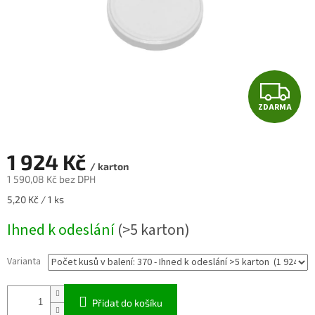
Z
ZDARMA
D
A
1 924 Kč
/ karton
R
1 590,08 Kč bez DPH
Měrná
5,20 Kč / 1 ks
M
cena:
Ihned k odeslání
(>5 karton)
A
Varianta
Přidat do košíku